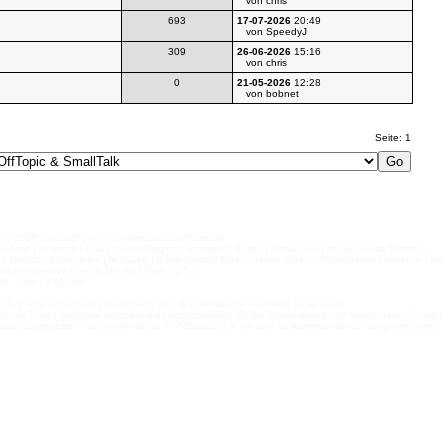
von chris
693
17-07-2026
20:49
von SpeedyJ
309
26-06-2026
15:16
von chris
0
21-05-2026
12:28
von bobnet
Seite: 1
026) technoforum.de | www.techno-forum.de
l Music | Ambient | Dub | Audio-Plugins | Samples | 2Step | Breakcore | no Business Techno |
e | Reaktor Ensembles | NuWave | Experimental Music | Noise Music | Fidgethouse | Ableton Live
 | Progressive Electro House | Free VSTi |
9 - 5oo 29 68-drei
 tekknoforum.de | toxic-family.de | restrealitaet restrealität | boiler room
r die Foren-Software setzt Kuhkies ausschließlich für die Speicherung von Nutzerdaten für den
ls Nutzer angegeben hast sowie deine IP-Adresse, d.h. wir sind vollkommen de es fau g o-genormt,