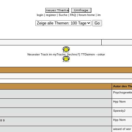
login
|
register
|
Suche
|
FAQ
|
forum home
|
im
Neuester Track im myTracks:
[techno?] TTDaimon
- oskar
Autor des Th
Psychogewitt
Hyp Nom
SpeedyJ
Hyp Nom
8
9
wizard of wor