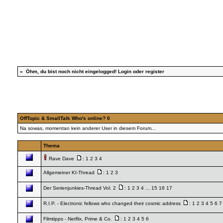
»
Öhm, du bist noch nicht eingelogged!
Login
oder
register
OffTopic & SmallTalk Who's online? 0
Na sowas, momentan kein anderer User in diesem Forum...
Thema
Rave Dave
:
1
2
3
4
Allgemeiner KI-Thread
:
1
2
3
Der Serienjunkies-Thread Vol. 2
:
1
2
3
4
...
15
16
17
R.I.P. - Electronic fellows who changed their cosmic address
:
1
2
3
4
5
6
7
Filmtipps - Netflix, Prime & Co.
:
1
2
3
4
5
6