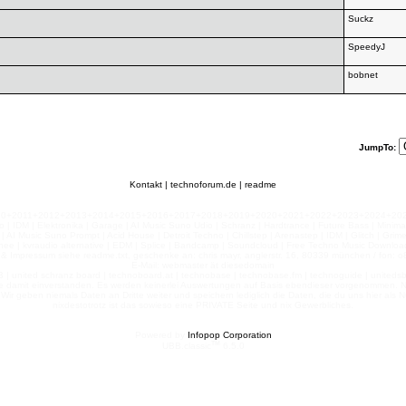
Suckz
SpeedyJ
bobnet
JumpTo:
Kontakt
|
technoforum.de
|
readme
010+2011+2012+2013+2014+2015+2016+2017+2018+2019+2020+2021+2022+2023+2024+2025+2
 | IDM | Elektronika | Garage | AI Music Suno Udio | Schranz | Hardtrance | Future Bass | Minima
AI Music Suno Prompt | Acid House | Detroit Techno | Chillstep | Arenastep | IDM | Glitch | Grim
nee | kvraudio alternative | EDM | Splice | Bandcamp | Soundcloud | Free Techno Music Download
& Impressum siehe readme.txt, geschenke an: chris mayr, anglerstr. 16, 80339 münchen / fon: o8
E-Mail: webmaster ät diesedomain
| united schranz board | technoboard.at | technobase | technobase.fm | technoguide | unitedsb.de |
te damit einverstanden. Es werden keinerlei Auswertungen auf Basis ebendieser vorgenommen. Nu
e. Wir geben niemals Daten an Dritte weiter und speichern lediglich die Daten, die du uns hier a
nixdestotrotz ist das sowieso eine PRIVATE Seite und nix Gewerbliches.
Powered by
Infopop Corporation
TM
UBB.classic
6.5.0