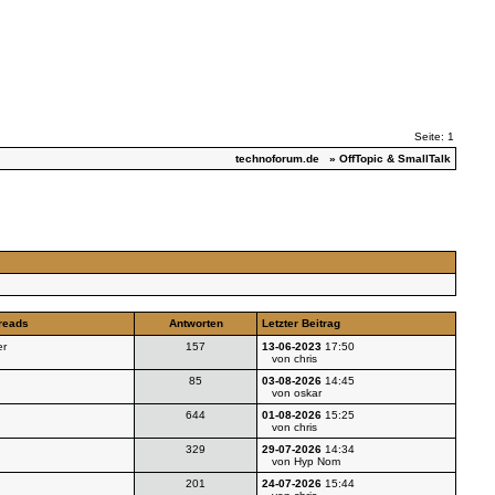
Seite: 1
technoforum.de
» OffTopic & SmallTalk
reads
Antworten
Letzter Beitrag
er
157
13-06-2023
17:50
von chris
85
03-08-2026
14:45
von oskar
644
01-08-2026
15:25
von chris
329
29-07-2026
14:34
von Hyp Nom
201
24-07-2026
15:44