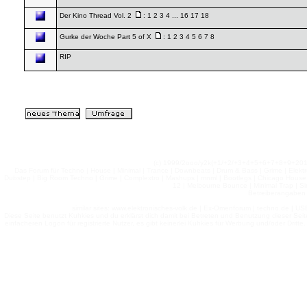
Der Kino Thread Vol. 2
:
1
2
3
4
...
16
17
18
Gurke der Woche Part 5 of X
:
1
2
3
4
5
6
7
8
RIP
(c) 1999/2ooo/y2k(+1/+2/+3+4+5+6+7+8+9+2
Das Forum für Techno | House | Minimal | Trance | Downbeats | Drum & Bass | Grime | Elektro
Dubstep | Big Room Techno | Grime | Complextro | Mashups | mnml | Bootlegs | Chicago House | 
12 | Melbourne Bounce | Minimal Trap | Si
Betreiberangaben 
similar sites: www.elektronisches-volk.de | Ex-Omenforum | techno.de | USB 
Diese Seite benutzt Kuhkies und du erklärst dich damit bei Betreten und Benutzung dieser Sei
einfacheren Logon für registrierte Nutzer, es gibt keinerlei Kuhkies für Werbung und/oder Dritt