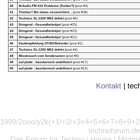
40
M-Audio FW 410 Probleme (Treiber?)
(post #3)
41
Tinnitus? Bin etwas verunsichert...
(post #38)
42
Technics SL-1200 MK2 defekt
(post #6)
43
Dringend - Gesundheitstips!
(post #25)
44
Dringend - Gesundheitstips!
(post #23)
45
Dringend - Gesundheitstips!
(post #21)
46
Kaufempfehlung CF/SD-Rekorder
(post #1)
47
Technics SL-1200 MK2 defekt
(post #4)
48
Missbrauch vom Sendenamen
(post #6)
49
auf platte : bassbereich undefiniert
(post #17)
50
auf platte : bassbereich undefiniert
(post #12)
Kontakt
|
tec
1999/2ooo/y2k(+1/+2/+3+4+5+6+7+8+9
technoforum.de
Das Forum für Techno | House | Minima