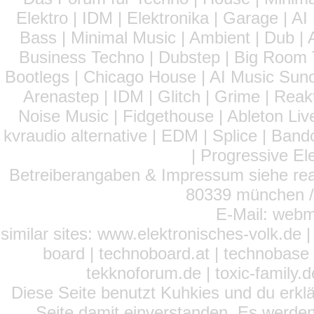
Elektro | IDM | Elektronika | Garage | A
Bass | Minimal Music | Ambient | Dub | 
Business Techno | Dubstep | Big Room 
Bootlegs | Chicago House | AI Music Suno 
Arenastep | IDM | Glitch | Grime | Rea
Noise Music | Fidgethouse | Ableton Liv
kvraudio alternative | EDM | Splice | Ba
| Progressive El
Betreiberangaben & Impressum siehe read
80339 münchen / 
E-Mail: webm
similar sites: www.elektronisches-volk.de
board | technoboard.at | technobase 
tekknoforum.de | toxic-family.de 
Diese Seite benutzt Kuhkies und du erklä
Seite damit einverstanden. Es werden