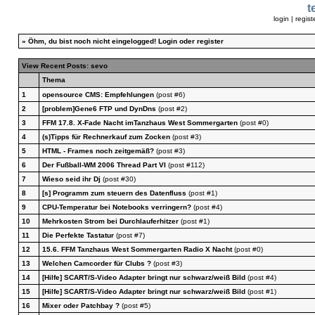
t
login
|
regist
»
Öhm, du bist noch nicht eingelogged!
Login
oder
register
View Recent Posts: sevo
Thema
1
opensource CMS: Empfehlungen
(post #6)
2
[problem]Gene6 FTP und DynDns
(post #2)
3
FFM 17.8. X-Fade Nacht imTanzhaus West Sommergarten
(post #0)
4
(s)Tipps für Rechnerkauf zum Zocken
(post #3)
5
HTML - Frames noch zeitgemäß?
(post #3)
6
Der Fußball-WM 2006 Thread Part VI
(post #112)
7
Wieso seid ihr Dj
(post #30)
8
[s] Programm zum steuern des Datenfluss
(post #1)
9
CPU-Temperatur bei Notebooks verringern?
(post #4)
10
Mehrkosten Strom bei Durchlauferhitzer
(post #1)
11
Die Perfekte Tastatur
(post #7)
12
15.6. FFM Tanzhaus West Sommergarten Radio X Nacht
(post #0)
13
Welchen Camcorder für Clubs ?
(post #3)
14
[Hilfe] SCART/S-Video Adapter bringt nur schwarz/weiß Bild
(post #4)
15
[Hilfe] SCART/S-Video Adapter bringt nur schwarz/weiß Bild
(post #1)
16
Mixer oder Patchbay ?
(post #5)