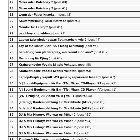
17
Mixer oder Patchbay ?
(post #3)
18
Mixer oder Patchbay ?
(post #1)
19
wenn der Fader knackt....
(post #2)
20
Kaufempfehlung: MIDI-Interface
(post #1)
21
Monitor für Laptop?
(post #1)
22
patchbay empfehlung
(post #1)
23
Laptop (alt) wieder etwas flott machen, wie ?
(post #4)
24
Toy of the Month -April 06 / Moog Minimoog
(post #6)
25
benutzung von pfefferspray, wer kennt sich aus?
(post #3)
26
Rechnung für Djing
(post #4)
27
Kraftwerksche Vocals Mittels Vokator..
(post #8)
28
Kraftwerksche Vocals Mittels Vokator..
(post #3)
29
Laptop-Display kaputt. WO günstig reparieren lassen?
(post #7)
30
[s] Sound-Equipment für Bar (TTs, Mixer, CD-Player, PA)
(post #3)
31
[s] Sound-Equipment für Bar (TTs, Mixer, CD-Player, PA)
(post #1)
32
[VSTi-Plugins] All About VSTi | Vol. 1
(post #214)
33
[erledigt] Kaufempfehlung für Grafikkarte (AGP)
(post #5)
34
[erledigt] Kaufempfehlung für Grafikkarte (AGP)
(post #2)
35
DJ & Mix History: Wie war es früher ?
(post #25)
36
DJ & Mix History: Wie war es früher ?
(post #24)
37
DJ & Mix History: Wie war es früher ?
(post #15)
38
DJ & Mix History: Wie war es früher ?
(post #3)
39
Tinnitus? Bin etwas verunsichert...
(post #46)