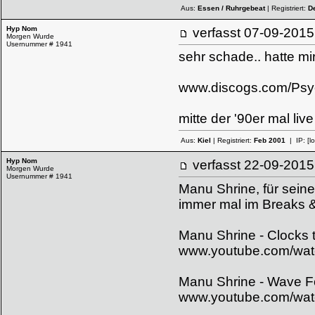
Aus:
Essen / Ruhrgebeat
| Registriert:
D
Hyp Nom
verfasst
07-09-20
Morgen Wurde
Usernummer # 1941
sehr schade.. hatte mi
www.discogs.com/Psyc
mitte der '90er mal liv
Aus:
Kiel
| Registriert:
Feb 2001
| IP:
[l
Hyp Nom
verfasst
22-09-20
Morgen Wurde
Usernummer # 1941
Manu Shrine, für sein
immer mal im Breaks &
Manu Shrine - Clocks 
www.youtube.com/w
Manu Shrine - Wave 
www.youtube.com/wa