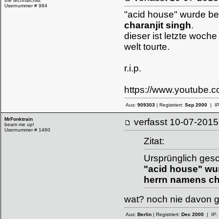
the technarchist
Usernummer # 984
"acid house" wurde bek
charanjit singh
.
dieser ist letzte woch
welt tourte.
r.i.p.
https://www.youtube
Aus:
909303
| Registriert:
Sep 2000
| I
MrFonktrain
verfasst
10-07-20
beam me up!
Usernummer # 1460
Zitat:
Ursprünglich ges
"acid house" wur
herrn namens
ch
wat? noch nie davon g
Aus:
Berlin
| Registriert:
Dec 2000
| IP: