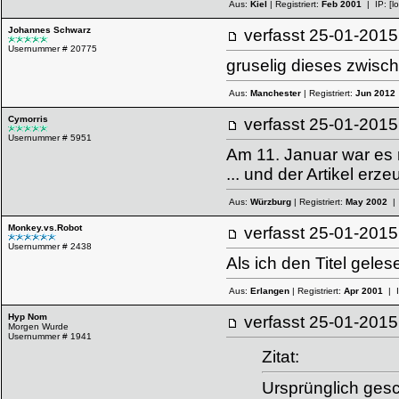
Aus:
Kiel
| Registriert:
Feb 2001
| IP:
[l
Johannes Schwarz
verfasst
25-01-20
Usernummer # 20775
gruselig dieses zwische
Aus:
Manchester
| Registriert:
Jun 2012
Cymorris
verfasst
25-01-20
Usernummer # 5951
Am 11. Januar war es
... und der Artikel er
Aus:
Würzburg
| Registriert:
May 2002
| 
Monkey.vs.Robot
verfasst
25-01-20
Usernummer # 2438
Als ich den Titel gel
Aus:
Erlangen
| Registriert:
Apr 2001
| 
Hyp Nom
verfasst
25-01-20
Morgen Wurde
Usernummer # 1941
Zitat:
Ursprünglich ges