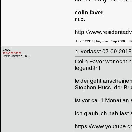
colin faver
r.i.p.
http://www.residentad
Aus:
909303
| Registriert:
Sep 2000
| I
CHoCi
verfasst
07-09-20
Usernummer # 1630
Colin Favor war echt 
legendär !
leider geht anscheinen
Stephen Huss, der Br
ist vor ca. 1 Monat an
Ich glaub ich hab fast
https://www.youtube