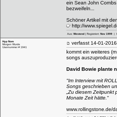
ein Sean John Combs o
bezweifeln...
Schöner Artikel mit d
http://www.spiegel.
Aus:
Westend
| Registriert:
Nov 1999
| 
Hyp Nom
verfasst
14-01-20
Morgen Wurde
Usernummer # 1941
kommt ein weiteres (mi
songs auszuproduziere
David Bowie plante n
"Im Interview mit ROL
Songs geschrieben u
„Zu diesem Zeitpunkt p
Monate Zeit hätte."
www.rollingstone.de/d