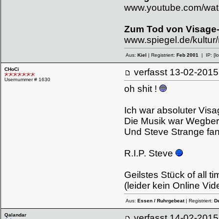
www.youtube.com/wat
Zum Tod von Visage-
www.spiegel.de/kultur
Aus:
Kiel
| Registriert:
Feb 2001
| IP:
[l
CHoCi
verfasst
13-02-20
Usernummer # 1630
oh shit !
Ich war absoluter Vis
Die Musik war Wegbere
Und Steve Strange fand
R.I.P. Steve
Geilstes Stück of all t
(leider kein Online Vid
Aus:
Essen / Ruhrgebeat
| Registriert:
D
Qalandar
verfasst
14-02-20