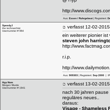
http://www.discogs.co
Aus:
Essen / Ruhrgebeat
| Registriert:
D
SpeedyJ
verfasst
12-02-20
the technarchist
Usernummer # 984
ein weiterer pionier ist
steven john harringt
http://www.factmag.co
r.i.p.
http://www.dailymoti
Aus:
909303
| Registriert:
Sep 2000
| I
Hyp Nom
verfasst
13-02-20
Morgen Wurde
Usernummer # 1941
nach 30 jahren pause k
reguläres neues..
daraus:
Visage - Shameless 