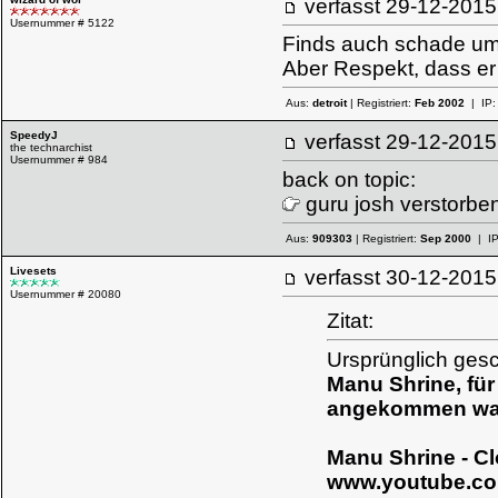
verfasst
29-12-20
Usernummer # 5122
Finds auch schade u
Aber Respekt, dass er 
Aus:
detroit
| Registriert:
Feb 2002
| IP
SpeedyJ
verfasst
29-12-20
the technarchist
Usernummer # 984
back on topic:
guru josh verstorbe
Aus:
909303
| Registriert:
Sep 2000
| I
Livesets
verfasst
30-12-20
Usernummer # 20080
Zitat:
Ursprünglich ges
Manu Shrine, für
angekommen war,
Manu Shrine - Cl
www.youtube.c