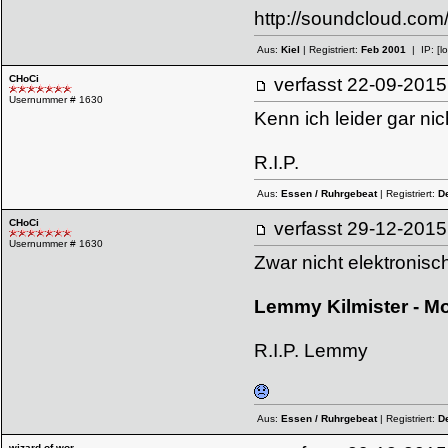
http://soundcloud.co
Aus:
Kiel
| Registriert:
Feb 2001
| IP:
[l
CHoCi
verfasst
22-09-20
Usernummer # 1630
Kenn ich leider gar ni
R.I.P.
Aus:
Essen / Ruhrgebeat
| Registriert:
D
CHoCi
verfasst
29-12-20
Usernummer # 1630
Zwar nicht elektronisc
Lemmy Kilmister - Mo
R.I.P. Lemmy
Aus:
Essen / Ruhrgebeat
| Registriert:
D
wizard of wor