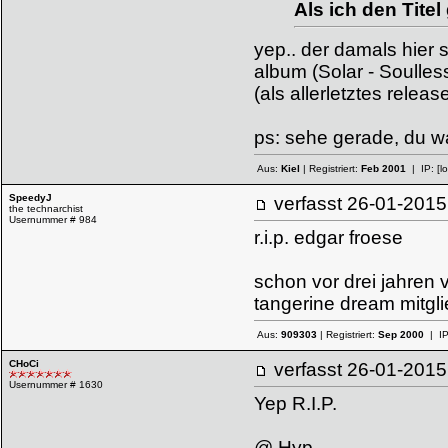
Als ich den Tite
yep.. der damals hier s
album (Solar - Soulles
(als allerletztes rele
ps: sehe gerade, du w
Aus:
Kiel
| Registriert:
Feb 2001
| IP:
[l
SpeedyJ
verfasst
26-01-20
the technarchist
Usernummer # 984
r.i.p. edgar froese
schon vor drei jahren 
tangerine dream mitgli
Aus:
909303
| Registriert:
Sep 2000
| I
CHoCi
verfasst
26-01-20
Usernummer # 1630
Yep R.I.P.
@ Hyp