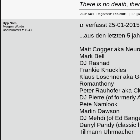
There is no death, the
Aus:
Kiel
| Registriert:
Feb 2001
| IP:
[l
Hyp Nom
verfasst
25-01-20
Morgen Wurde
Usernummer # 1941
...aus den letzten 5 j
Matt Cogger aka Neuro
Mark Bell
DJ Rashad
Frankie Knuckles
Klaus Löschner aka 
Romanthony
Peter Rauhofer aka Cl
DJ Pierre (of formerl
Pete Namlook
Martin Dawson
DJ Mehdi (of Ed Bange
Darryl Pandy (classic 
Tillmann Uhrmacher