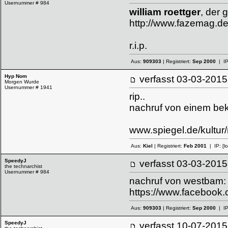
Usernummer # 984
william roettger
, der 
http://www.fazemag.de/w
r.i.p.
Aus:
909303
| Registriert:
Sep 2000
| I
Hyp Nom
verfasst
03-03-20
Morgen Wurde
Usernummer # 1941
rip..
nachruf von einem bek
www.spiegel.de/kultur
Aus:
Kiel
| Registriert:
Feb 2001
| IP:
[l
SpeedyJ
verfasst
03-03-20
the technarchist
Usernummer # 984
nachruf von westbam:
https://www.faceboo
Aus:
909303
| Registriert:
Sep 2000
| I
SpeedyJ
verfasst
10-07-20