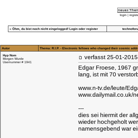
login
|
regist
»
Öhm, du bist noch nicht eingelogged!
Login
oder
register
technofor
Autor
Thema: R.I.P. - Electronic fellows who changed their cosmic add
Hyp Nom
verfasst
25-01-20
Morgen Wurde
Usernummer # 1941
Edgar Froese, 1967 grü
lang, ist mit 70 verstor
www.n-tv.de/leute/Edga
www.dailymail.co.uk/
---
dies sei hiermit der a
wieder hochgeholt we
namensgebend war ein