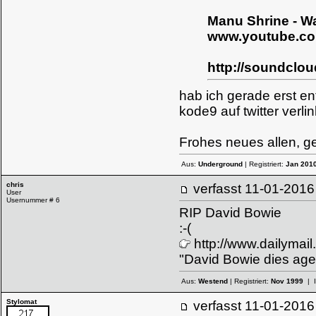
Manu Shrine - W
www.youtube.c
http://soundclo
hab ich gerade erst en
kode9 auf twitter verlinkt
Frohes neues allen, ges
Aus:
Underground
| Registriert:
Jan 201
chris
verfasst
11-01-20
User
Usernummer # 6
RIP David Bowie
:-(
http://www.dailymai
"David Bowie dies aged
Aus:
Westend
| Registriert:
Nov 1999
| 
Stylomat
verfasst
11-01-20