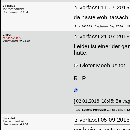
SpeedyJ
verfasst
11-07-20
the technarchist
Usernummer # 984
da haste wohl tatsächli
Aus:
909303
| Registriert:
Sep 2000
| I
CHoCi
verfasst
21-07-20
Usernummer # 1630
Leider ist einer der 
hätte:
Dieter Moebius tot
R.I.P.
[ 02.01.2016, 18:45: Beitrag
Aus:
Essen / Ruhrgebeat
| Registriert:
D
SpeedyJ
verfasst
05-09-20
the technarchist
Usernummer # 984
noch ein urgestein ver