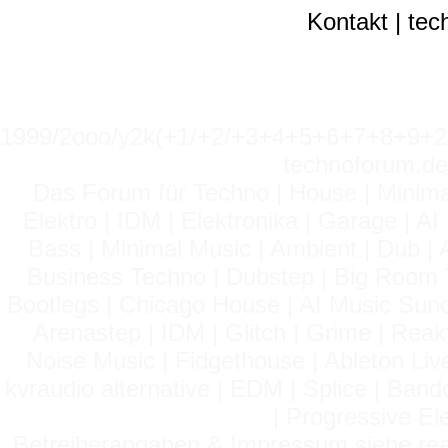
Kontakt
|
tec
1999/2ooo/y2k(+1/+2/+3+4+5+6+7+8+9
technoforum.de
Das Forum für Techno | House | Minima
Elektro | IDM | Elektronika | Garage | A
Bass | Minimal Music | Ambient | Dub | 
Business Techno | Dubstep | Big Room 
Bootlegs | Chicago House | AI Music Suno 
Arenastep | IDM | Glitch | Grime | Rea
Noise Music | Fidgethouse | Ableton Liv
kvraudio alternative | EDM | Splice | Ba
| Progressive El
Betreiberangaben & Impressum siehe read