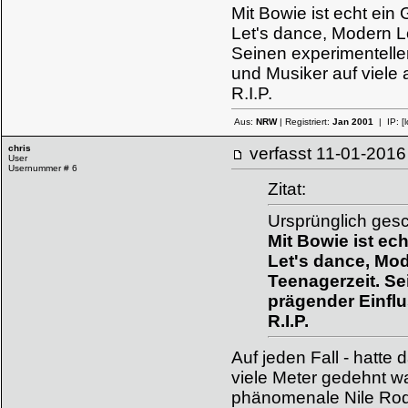
Mit Bowie ist echt ei
Let's dance, Modern Lo
Seinen experimenteller
und Musiker auf viele 
R.I.P.
Aus:
NRW
| Registriert:
Jan 2001
| IP:
[
chris
verfasst
11-01-20
User
Usernummer # 6
Zitat:
Ursprünglich gesc
Mit Bowie ist e
Let's dance, Mod
Teenagerzeit. Se
prägender Einflu
R.I.P.
Auf jeden Fall - hatte 
viele Meter gedehnt wa
phänomenale Nile Rodg