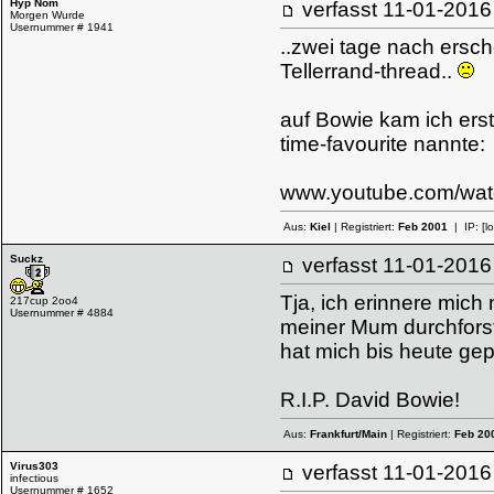
Hyp Nom
verfasst
11-01-20
Morgen Wurde
Usernummer # 1941
..zwei tage nach ersc
Tellerrand-thread..
auf Bowie kam ich erst
time-favourite nannte:
www.youtube.com/wa
Aus:
Kiel
| Registriert:
Feb 2001
| IP:
[l
Suckz
verfasst
11-01-20
Tja, ich erinnere mich
217cup 2oo4
Usernummer # 4884
meiner Mum durchforst
hat mich bis heute gep
R.I.P. David Bowie!
Aus:
Frankfurt/Main
| Registriert:
Feb 20
Virus303
verfasst
11-01-20
infectious
Usernummer # 1652