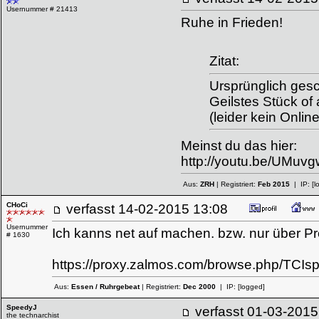
Usernummer # 21413
Ruhe in Frieden!
Zitat:
Ursprünglich ges
Geilstes Stück of 
(leider kein Onlin
Meinst du das hier:
http://youtu.be/UMuv
Aus:
ZRH
| Registriert:
Feb 2015
| IP:
[l
CHoCi
verfasst
14-02-2015 13:08
Usernummer
Ich kanns net auf machen. bzw. nur über Pr
# 1630
https://proxy.zalmos.com/browse.php/T
Aus:
Essen / Ruhrgebeat
| Registriert:
Dec 2000
| IP:
[logged]
SpeedyJ
verfasst
01-03-20
the technarchist