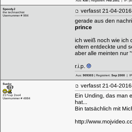
Aus:
Kiel
| Registriert:
Feb 2001
| IP:
[l
SpeedyJ
verfasst
21-04-20
the technarchist
Usernummer # 984
gerade aus den nachri
prince
ich weiß noch wie ich
eltern entdeckte und s
aber alle meinten nur 
r.i.p.
Aus:
909303
| Registriert:
Sep 2000
| I
Suckz
verfasst
21-04-20
Ein Unding, das man er
217cup 2oo4
Usernummer # 4884
hat...
Bin tatsächlich mit M
http://www.mojvideo.c