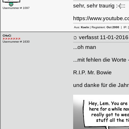
sehr, sehr traurig :-(:::
Usernummer # 1097
https://www.youtube
Aus:
Koeln
| Registriert:
Oct 2000
| IP:
CHoCi
verfasst
11-01-20
Usernummer # 1630
...oh man
...mit fehlen die Wort
R.I.P. Mr. Bowie
und danke für die Jah