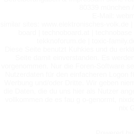
80339 münchen / 
E-Mail: webm
similar sites: www.elektronisches-volk.de
board | technoboard.at | technobase 
tekknoforum.de | toxic-family.de 
Diese Seite benutzt Kuhkies und du erklä
Seite damit einverstanden. Es werden
vorgenommen. Nur die Foren-Software setz
Nutzerdaten für den einfacheren Logon für
Werbung und/oder Dritte. Wir geben niema
die Daten, die du uns hier als Nutzer ang
vollkommen de es fau g o-genormt, nixde
nix 
Powered b