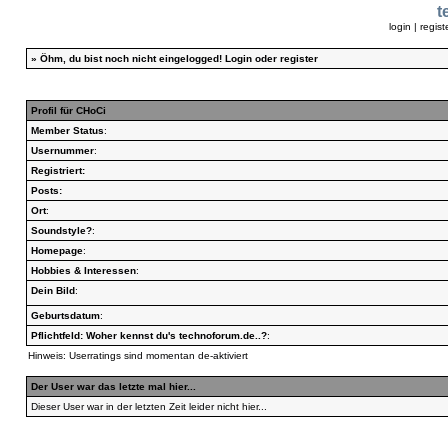
t
login
|
regist
»
Öhm, du bist noch nicht eingelogged!
Login
oder
register
Profil für CHoCi
Member Status
:
Usernummer
:
Registriert:
Posts:
Ort
:
Soundstyle?
:
Homepage
:
Hobbies & Interessen
:
Dein Bild
:
Geburtsdatum
:
Pflichtfeld: Woher kennst du's technoforum.de..?
:
Hinweis: Userratings sind momentan de-aktiviert
Der User war das letzte mal hier...
Dieser User war in der letzten Zeit leider nicht hier...