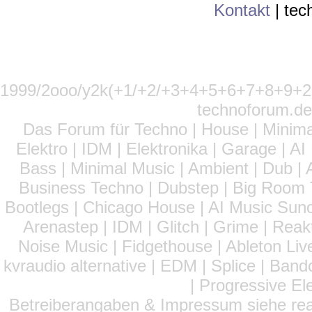
Kontakt
|
tec
1999/2ooo/y2k(+1/+2/+3+4+5+6+7+8+9
technoforum.de
Das Forum für Techno | House | Minima
Elektro | IDM | Elektronika | Garage | A
Bass | Minimal Music | Ambient | Dub | 
Business Techno | Dubstep | Big Room 
Bootlegs | Chicago House | AI Music Suno 
Arenastep | IDM | Glitch | Grime | Rea
Noise Music | Fidgethouse | Ableton Liv
kvraudio alternative | EDM | Splice | Ba
| Progressive El
Betreiberangaben & Impressum siehe read