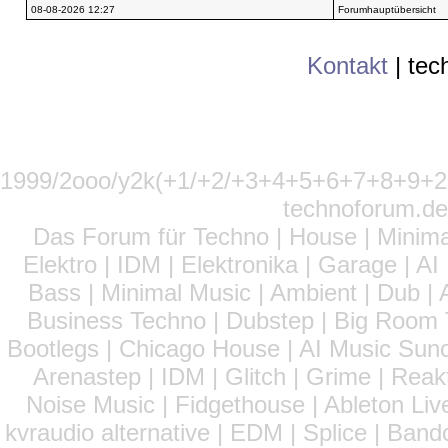
08-08-2026 12:27
Forumhauptübersicht
Kontakt
|
tec
1999/2ooo/y2k(+1/+2/+3+4+5+6+7+8+9
technoforum.de
Das Forum für Techno | House | Minima
Elektro | IDM | Elektronika | Garage | A
Bass | Minimal Music | Ambient | Dub | 
Business Techno | Dubstep | Big Room 
Bootlegs | Chicago House | AI Music Suno 
Arenastep | IDM | Glitch | Grime | Rea
Noise Music | Fidgethouse | Ableton Liv
kvraudio alternative | EDM | Splice | Ba