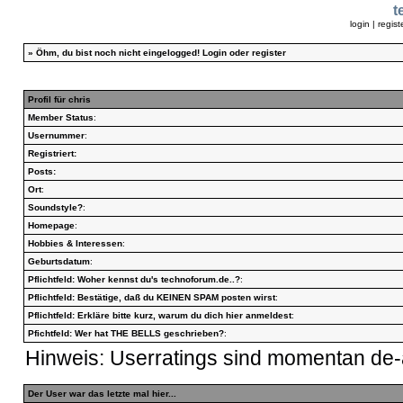
t
login
|
regist
»
Öhm, du bist noch nicht eingelogged!
Login
oder
register
Profil für chris
Member Status
:
Usernummer
:
Registriert:
Posts:
Ort
:
Soundstyle?
:
Homepage
:
Hobbies & Interessen
:
Geburtsdatum
:
Pflichtfeld: Woher kennst du's technoforum.de..?
:
Pflichtfeld: Bestätige, daß du KEINEN SPAM posten wirst
:
Pflichtfeld: Erkläre bitte kurz, warum du dich hier anmeldest
:
Pfichtfeld: Wer hat THE BELLS geschrieben?
:
Hinweis: Userratings sind momentan de-a
Der User war das letzte mal hier...