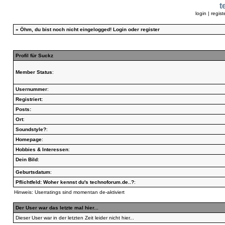
t
login
|
regist
»
Öhm, du bist noch nicht eingelogged!
Login
oder
register
Profil für Suckz
Member Status
:
Usernummer
:
Registriert:
Posts:
Ort
:
Soundstyle?
:
Homepage
:
Hobbies & Interessen
:
Dein Bild
:
Geburtsdatum
:
Pflichtfeld: Woher kennst du's technoforum.de..?
:
Hinweis: Userratings sind momentan de-aktiviert
Der User war das letzte mal hier...
Dieser User war in der letzten Zeit leider nicht hier...