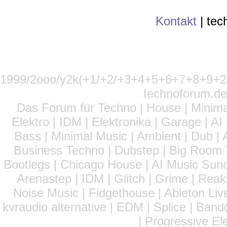
Kontakt
|
tec
1999/2ooo/y2k(+1/+2/+3+4+5+6+7+8+9
technoforum.de
Das Forum für Techno | House | Minima
Elektro | IDM | Elektronika | Garage | A
Bass | Minimal Music | Ambient | Dub | 
Business Techno | Dubstep | Big Room 
Bootlegs | Chicago House | AI Music Suno 
Arenastep | IDM | Glitch | Grime | Rea
Noise Music | Fidgethouse | Ableton Liv
kvraudio alternative | EDM | Splice | Ba
| Progressive El