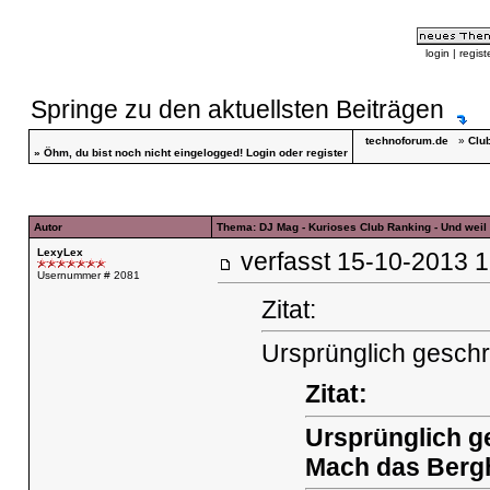
login
|
regist
Springe zu den aktuellsten Beiträgen
technoforum.de
»
Club
»
Öhm, du bist noch nicht eingelogged!
Login
oder
register
Autor
Thema: DJ Mag - Kurioses Club Ranking - Und weil 
LexyLex
verfasst
15-10-2013
Usernummer # 2081
Zitat:
Ursprünglich gesch
Zitat:
Ursprünglich g
Mach das Bergha