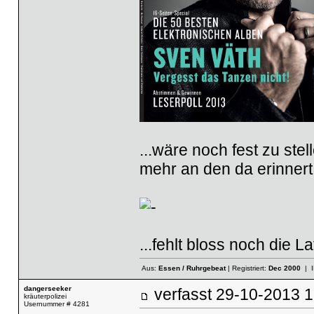
...wäre noch fest zu ste
mehr an den da erinnert
...fehlt bloss noch die 
Aus:
Essen / Ruhrgebeat
| Registriert:
Dec 2000
| I
dangerseeker
verfasst
29-10-2013
kräuterpolizei
Usernummer # 4281