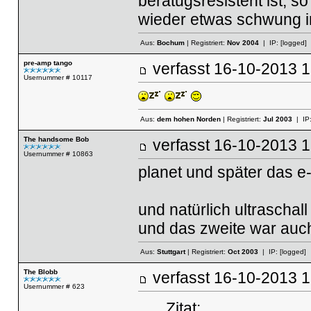
beratugsresistent ist, s
wieder etwas schwung i
Aus:
Bochum
| Registriert:
Nov 2004
| IP:
[logged]
pre-amp tango
verfasst
16-10-2013
Usernummer # 10117
Aus:
dem hohen Norden
| Registriert:
Jul 2003
| IP
The handsome Bob
verfasst
16-10-2013
Usernummer # 10863
planet und später das e-w
und natürlich ultraschall
und das zweite war auch
Aus:
Stuttgart
| Registriert:
Oct 2003
| IP:
[logged]
The Blobb
verfasst
16-10-2013
Usernummer # 623
Zitat: