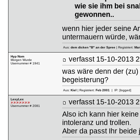
wie sie ihm bei sn
gewonnen..
wenn hier jeder seine 
untermauern würde, wä
Aus:
dem dicken "B" an der Spree
| Registriert:
Mar
Hyp Nom
verfasst
15-10-2013
Morgen Wurde
Usernummer # 1941
was wäre denn der (zu) 
begeisterung?
Aus:
Kiel
| Registriert:
Feb 2001
| IP:
[logged]
LexyLex
verfasst
15-10-2013
Usernummer # 2081
Also ich kann hier kein
intoleranz und trollen.
Aber da passt Ihr beide