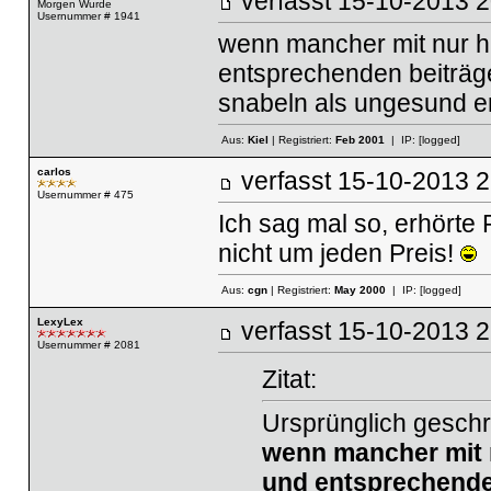
verfasst
15-10-2013
Morgen Wurde
Usernummer # 1941
wenn mancher mit nur h
entsprechenden beiträge
snabeln als ungesund e
Aus:
Kiel
| Registriert:
Feb 2001
| IP:
[logged]
carlos
verfasst
15-10-2013
Usernummer # 475
Ich sag mal so, erhörte P
nicht um jeden Preis!
Aus:
cgn
| Registriert:
May 2000
| IP:
[logged]
LexyLex
verfasst
15-10-2013
Usernummer # 2081
Zitat:
Ursprünglich gesch
wenn mancher mit n
und entsprechende