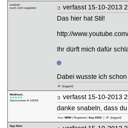
snabeln
verfasst
15-10-20
noch nicht registriert
Das hier hat Stil!
http://www.youtube.c
Ihr dürft mich dafür schl
Dabei wusste ich schon 
IP:
[logged]
MatthiasL
verfasst
15-10-2013
Usernummer # 10659
danke snabeln, dass du m
Aus:
NRW
| Registriert:
Sep 2003
| IP:
[logged]
Hyp Nom