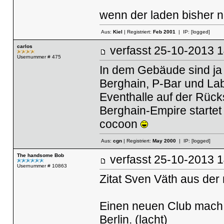
wenn der laden bisher n
Aus:
Kiel
| Registriert:
Feb 2001
| IP:
[logged]
carlos
verfasst
25-10-2013
Usernummer # 475
In dem Gebäude sind ja m
Berghain, P-Bar und Lab
Eventhalle auf der Rücks
Berghain-Empire startet j
cocoon
Aus:
cgn
| Registriert:
May 2000
| IP:
[logged]
The handsome Bob
verfasst
25-10-2013
Usernummer # 10863
Zitat Sven Väth aus der
Einen neuen Club mach i
Berlin. (lacht)