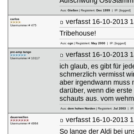
Aufschwung Ost/Stamm
Aus:
Gießen
| Registriert:
Dec 1999
| IP:
[logged]
carlos
verfasst
16-10-2013
Usernummer # 475
Tribehouse!
Aus:
cgn
| Registriert:
May 2000
| IP:
[logged]
pre-amp tango
verfasst
16-10-2013
Usernummer # 10117
ich glaub, es gibt für j
schmerzlich vermisst w
aber irgendwann muss 
darüber, wenn die erste 
schauts aus. vom wehmü
Aus:
dem hohen Norden
| Registriert:
Jul 2003
| IP
dauerwellen
verfasst
16-10-2013
Usernummer # 4984
So lange der Aldi bei uns