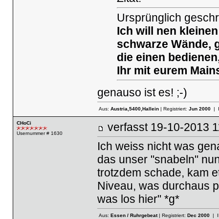
Ursprünglich gesch
Ich will nen kleine
schwarze Wände, ge
die einen bedienen
Ihr mit eurem Main
genauso ist es! ;-)
Aus:
Austria,5400,Hallein
| Registriert:
Jun 2000
| 
CHoCi
verfasst
19-10-2013
Usernummer # 1630
Ich weiss nicht was gena
das unser "snabeln" nun
trotzdem schade, kam et
Niveau, was durchaus pos
was los hier" *g*
Aus:
Essen / Ruhrgebeat
| Registriert:
Dec 2000
| I