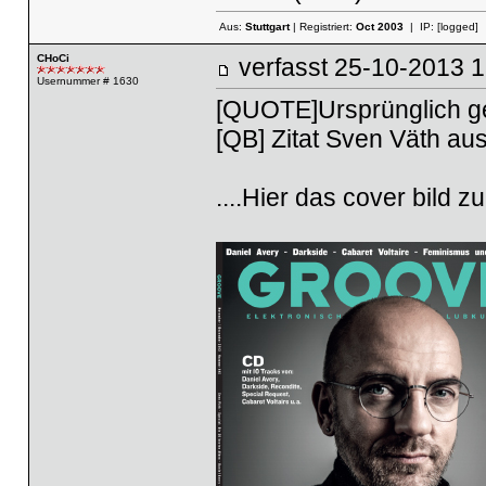
Aus:
Stuttgart
| Registriert:
Oct 2003
| IP:
[logged]
CHoCi
verfasst
25-10-2013
Usernummer # 1630
[QUOTE]Ursprünglich g
[QB] Zitat Sven Väth au
....Hier das cover bild z