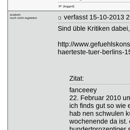
IP:
[logged]
snabeln
verfasst
15-10-20
noch nicht registriert
Sind üble Kritiken dabei
http://www.gefuehlskon
haerteste-tuer-berlin
Zitat:
fanceeey
22. Februar 2010 u
ich finds gut so wie e
hab nen schwulen ku
wochenende da ist. 
hundertprozentiger s