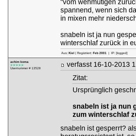
"vom wehmütigen zurück
spannend, wenn sich das
in mixen mehr niedersc
snabeln ist ja nun gespe
winterschlaf zurück in 
Aus:
Kiel
| Registriert:
Feb 2001
| IP:
[logged]
achim koma
verfasst
16-10-2013
Usernummer # 13528
Zitat:
Ursprünglich gesch
snabeln ist ja nun 
zum winterschlaf z
snabeln ist gesperrt? al