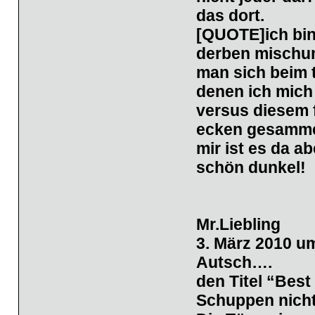
das dort.
[QUOTE]ich bin
derben mischun
man sich beim t
denen ich mich 
versus diesem f
ecken gesamme
mir ist es da a
schön dunkel!
Mr.Liebling
3. März 2010 u
Autsch….
den Titel “Best
Schuppen nicht