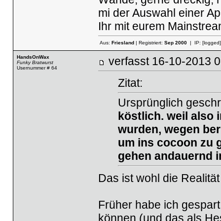
mi der Auswahl einer Ap
Ihr mit eurem Mainstrea
Aus:
Friesland
| Registriert:
Sep 2000
| IP:
[logged]
HandsOnWax
verfasst
16-10-2013
Funky Bratwurst
Usernummer # 64
Zitat:
Ursprünglich geschr
köstlich. weil also 
wurden, wegen berli
um ins cocoon zu g
gehen andauernd in
Das ist wohl die Realität
Früher habe ich gespar
können (und das als Hes