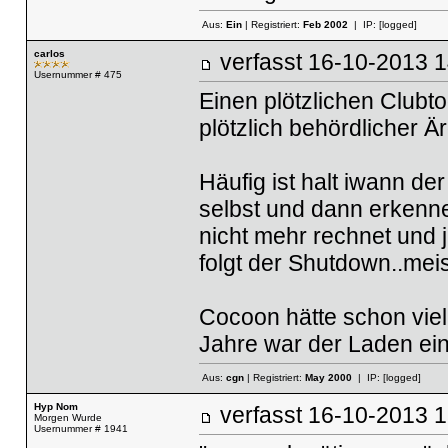
Aus:
Ein
| Registriert:
Feb 2002
| IP:
[logged]
carlos
verfasst
16-10-2013
Usernummer # 475
Einen plötzlichen Clubt
plötzlich behördlicher Är
Häufig ist halt iwann de
selbst und dann erkenne
nicht mehr rechnet und 
folgt der Shutdown..meis
Cocoon hätte schon viel 
Jahre war der Laden einf
Aus:
cgn
| Registriert:
May 2000
| IP:
[logged]
Hyp Nom
verfasst
16-10-2013
Morgen Wurde
Usernummer # 1941