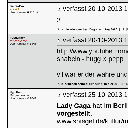
DerDieDas
verfasst
20-10-2013
Usernummer # 15169
:/
Aus:
niebelungencity
| Registriert:
Aug 2005
| IP:
[
PasqualeM
verfasst
20-10-2013
Usernummer # 1448
http://www.youtube.co
snabeln - hugg & pepp
vll war er der wahre und
Aus:
bergisch detroit
| Registriert:
Dec 2000
| IP:
[
Hyp Nom
verfasst
25-10-2013
Morgen Wurde
Usernummer # 1941
Lady Gaga hat im Berl
vorgestellt.
www.spiegel.de/kultur/