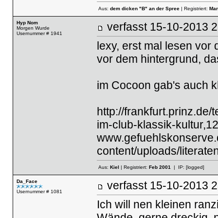
Aus:
dem dicken "B" an der Spree
| Registriert:
Mar
Hyp Nom
verfasst
15-10-2013
Morgen Wurde
Usernummer # 1941
lexy, erst mal lesen vo
vor dem hintergrund, da
im Cocoon gab's auch kl
http://frankfurt.prinz.d
im-club-klassik-kultur,
www.gefuehlskonserve
content/uploads/literat
Aus:
Kiel
| Registriert:
Feb 2001
| IP:
[logged]
Da_Face
verfasst
15-10-2013
Usernummer # 1081
Ich will nen kleinen ra
Wände, gerne dreckig, n