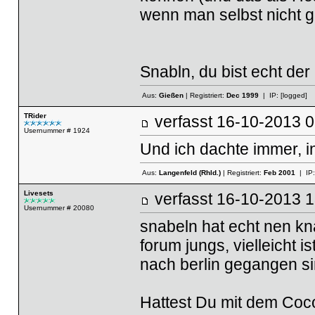
wenn man selbst nicht ge
Snabln, du bist echt der 
Aus:
Gießen
| Registriert:
Dec 1999
| IP:
[logged]
TRider
verfasst
16-10-2013
Usernummer # 1924
Und ich dachte immer, i
Aus:
Langenfeld (Rhld.)
| Registriert:
Feb 2001
| IP
Livesets
verfasst
16-10-2013
Usernummer # 20080
snabeln hat echt nen kna
forum jungs, vielleicht 
nach berlin gegangen s
Hattest Du mit dem Coco