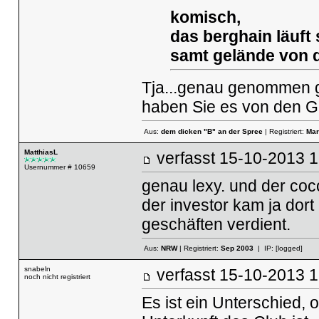
komisch,
das berghain läuft
samt gelände von 
Tja...genau genommen ge
haben Sie es von den Ge
Aus:
dem dicken "B" an der Spree
| Registriert:
Mar
MatthiasL
verfasst
15-10-2013
Usernummer # 10659
genau lexy. und der coc
der investor kam ja dort
geschäften verdient.
Aus:
NRW
| Registriert:
Sep 2003
| IP:
[logged]
snabeln
verfasst
15-10-20
noch nicht registriert
Es ist ein Unterschied, 