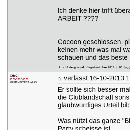
Ich denke hier trifft übe
ARBEIT ????
Cocoon geschlossen, ple
keinen mehr was mal war
schauen und das beste
Aus:
Underground
| Registriert:
Jan 2010
| IP:
[log
CHoCi
verfasst
16-10-2013
Usernummer # 1630
Er sollte sich besser m
die Clublandschaft sons
glaubwürdiges Urteil bil
Was nützt das ganze "Bl
Party scheisse ist...