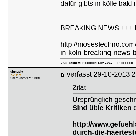
dafür gibts in kölle bald
BREAKING NEWS +++ Ber
http://mosestechno.com
in-koln-breaking-news-b
Aus:
pankoff
| Registriert:
Nov 2001
| IP:
[logged]
dbmusic
verfasst
29-10-2013
Usernummer # 21091
Zitat:
Ursprünglich geschr
Sind üble Kritiken 
http://www.gefueh
durch-die-haertest