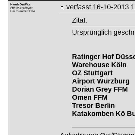
HandsOnWax
verfasst
16-10-2013
Funky Bratwurst
Usernummer # 64
Zitat:
Ursprünglich gesch
Ratinger Hof Düsse
Warehouse Köln
OZ Stuttgart
Airport Würzburg
Dorian Grey FFM
Omen FFM
Tresor Berlin
Katakomben Kö Bu