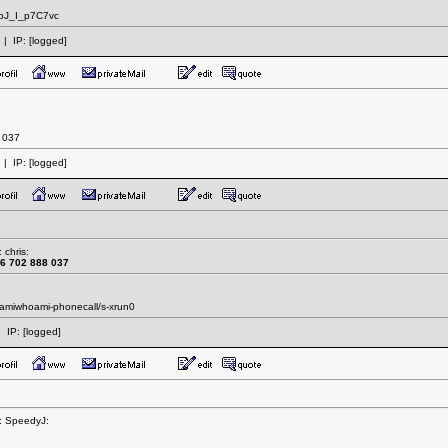
=bJ_I_p7C7vc
| IP:
[logged]
 037
| IP:
[logged]
 chris:
6 702 888 037
amamiwhoami-phonecall/s-xrun0
 IP:
[logged]
: SpeedyJ: