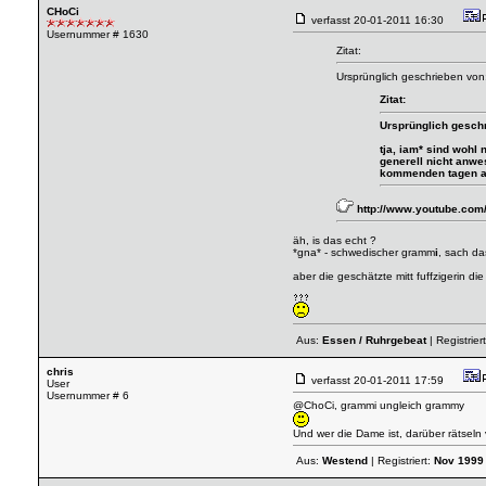
CHoCi
verfasst
20-01-2011 16:30
Usernummer # 1630
Zitat:
Ursprünglich geschrieben von
Zitat:
Ursprünglich geschr
tja, iam* sind wohl
generell nicht anwe
kommenden tagen al
http://www.youtube.c
äh, is das echt ?
*gna* - schwedischer gramm
i
, sach d
aber die geschätzte mitt fuffzigerin d
Aus:
Essen / Ruhrgebeat
| Registrier
chris
verfasst
20-01-2011 17:59
User
Usernummer # 6
@ChoCi, grammi ungleich grammy
Und wer die Dame ist, darüber rätseln v
Aus:
Westend
| Registriert:
Nov 1999