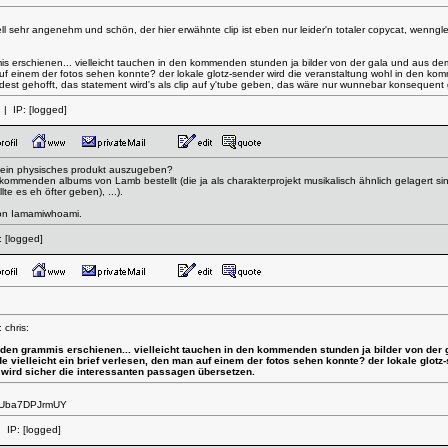
ll sehr angenehm und schön, der hier erwähnte clip ist eben nur leider'n totaler copycat, wennglei
mmis erschienen... vielleicht tauchen in den kommenden stunden ja bilder von der gala und aus d
n auf einem der fotos sehen konnte? der lokale glotz-sender wird die veranstaltung wohl in den k
dest gehofft, das statement wird's als clip auf y'tube geben, das wäre nur wunnebar konsequen
| IP:
[logged]
ür ein physisches produkt auszugeben?
es kommenden albums von Lamb bestellt (die ja als charakterprojekt musikalisch ähnlich gelagert si
e es eh öfter geben), ...).
von Iamamiwhoami.
:
[logged]
 chris:
ei den grammis erschienen... vielleicht tauchen in den kommenden stunden ja bilder von der
 vielleicht ein brief verlesen, den man auf einem der fotos sehen konnte? der lokale glot
wird sicher die interessanten passagen übersetzen.
v=Uba7DPJrmUY
 IP:
[logged]