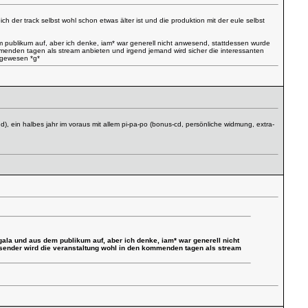
ch der track selbst wohl schon etwas älter ist und die produktion mit der eule selbst
em publikum auf, aber ich denke, iam* war generell nicht anwesend, stattdessen wurde
ommenden tagen als stream anbieten und irgend jemand wird sicher die interessanten
t gewesen *g*
nd), ein halbes jahr im voraus mit allem pi-pa-po (bonus-cd, persönliche widmung, extra-
 gala und aus dem publikum auf, aber ich denke, iam* war generell nicht
z-sender wird die veranstaltung wohl in den kommenden tagen als stream