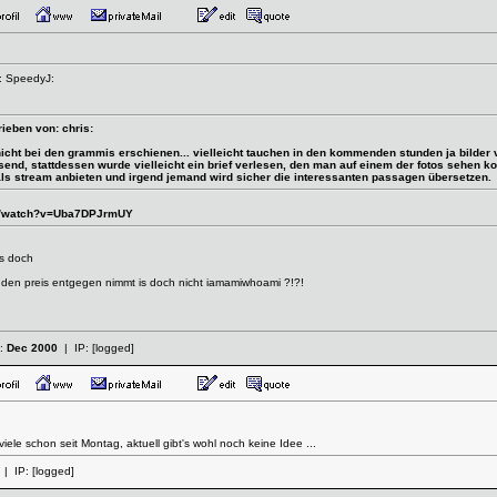
: SpeedyJ:
ieben von: chris:
 nicht bei den grammis erschienen... vielleicht tauchen in den kommenden stunden ja bilder
send, stattdessen wurde vielleicht ein brief verlesen, den man auf einem der fotos sehen ko
s stream anbieten und irgend jemand wird sicher die interessanten passagen übersetzen.
om/watch?v=Uba7DPJrmUY
as doch
ie den preis entgegen nimmt is doch nicht iamamiwhoami ?!?!
t:
Dec 2000
| IP:
[logged]
iele schon seit Montag, aktuell gibt's wohl noch keine Idee ...
| IP:
[logged]