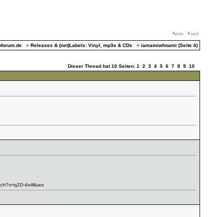
oforum.de
»
Releases & (net)Labels: Vinyl, mp3s & CDs
»
iamamiwhoami (Seite 4)
Dieser Thread hat 10 Seiten:
1
2
3
4
5
6
7
8
9
10
atch?v=q2D-4niMueo