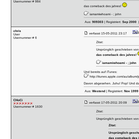
Usernummer # 984
das comeback des jahres!
iamamiwhoami - ; john
Aus:
909303
| Registriert:
Sep 2000
|
chris
verfasst
15-05-2011 23:17
User
Usernummer # 6
Zitat:
Ursprünglich geschrieben von
das comeback des jahres!
iamamiwhoami - ; john
Und bereits auf iTunes:
http://itunes.apple.com/au/album
Davon abgesehen. Juhu! Pop! Und das E
Aus:
Westend
| Registriert:
Nov 1999
CHoCi
verfasst
17-05-2011 20:09
Usernummer # 1630
Zitat:
Ursprünglich geschrieben von:
Zitat:
Ursprünglich gesch
das comeback des 