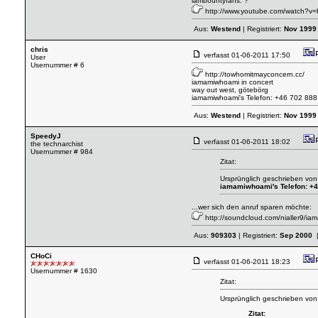
iambountyfans: ?
http://www.youtube.com/watch?v
Aus:
Westend
| Registriert:
Nov 1999
chris
verfasst
01-06-2011 17:50
User
Usernummer # 6
http://towhomitmayconcern.cc/
iamamiwhoami in concert
way out west, götebörg
iamamiwhoami's Telefon: +46 702 888
Aus:
Westend
| Registriert:
Nov 1999
SpeedyJ
verfasst
01-06-2011 18:02
the technarchist
Usernummer # 984
Zitat:
Ursprünglich geschrieben von:
iamamiwhoami's Telefon: +4
...wer sich den anruf sparen möchte:
http://soundcloud.com/nialler9/i
Aus:
909303
| Registriert:
Sep 2000
|
CHoCi
verfasst
01-06-2011 18:23
Usernummer # 1630
Zitat:
Ursprünglich geschrieben von
Zitat: