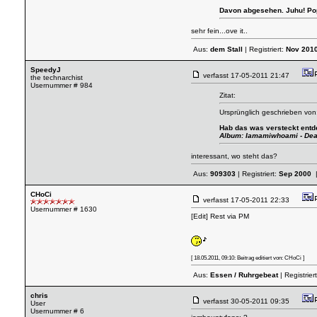
Davon abgesehen. Juhu! Pop!
sehr fein...ove it..
Aus:
dem Stall
| Registriert:
Nov 201
SpeedyJ
verfasst
17-05-2011 21:47
the technarchist
Usernummer # 984
Zitat:
Ursprünglich geschrieben von
Hab das was versteckt entd
Album: Iamamiwhoami - Dea
interessant, wo steht das?
Aus:
909303
| Registriert:
Sep 2000
|
CHoCi
verfasst
17-05-2011 22:33
Usernummer # 1630
[Edit] Rest via PM
[ 18.05.2011, 09:10: Beitrag editiert von: CHoCi ]
Aus:
Essen / Ruhrgebeat
| Registrier
chris
verfasst
30-05-2011 09:35
User
Usernummer # 6