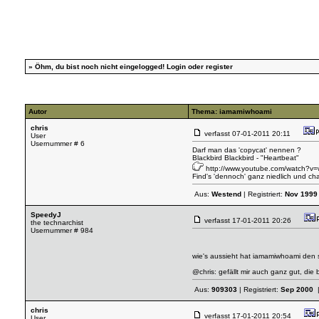
»
Öhm, du bist noch nicht eingelogged!
Login
oder
register
Autor
Thema: iamamiwhoami
chris
verfasst
07-01-2011 20:11
User
Usernummer # 6
Darf man das 'copycat' nennen ?
Blackbird Blackbird - "Heartbeat"
http://www.youtube.com/watch?
Find's 'dennoch' ganz niedlich und cha
Aus:
Westend
| Registriert:
Nov 1999
SpeedyJ
verfasst
17-01-2011 20:26
the technarchist
Usernummer # 984
wie's aussieht hat iamamiwhoami den 
@chris: gefällt mir auch ganz gut, die
Aus:
909303
| Registriert:
Sep 2000
|
chris
verfasst
17-01-2011 20:54
User