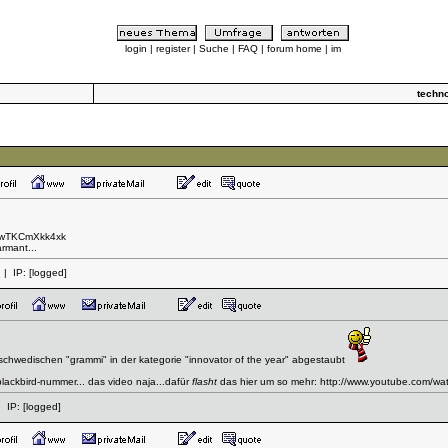
login
|
register
|
Suche
|
FAQ
|
forum home
|
im
techn
v=wTKCmXkk4xk
rmant...
| IP:
[logged]
schwedischen "grammi" in der kategorie "innovator of the year" abgestaubt
 blackbird-nummer... das video naja...dafür
flasht
das hier um so mehr:
http://www.youtube.com/w
 IP:
[logged]