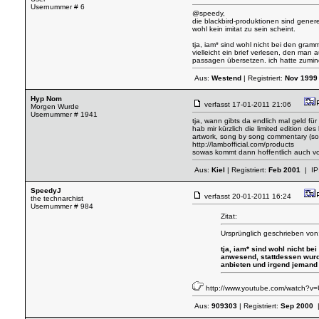
Usernummer # 6
@speedy,
die blackbird-produktionen sind genere
wohl kein imitat zu sein scheint.
tja, iam* sind wohl nicht bei den gra
vielleicht ein brief verlesen, den ma
passagen übersetzen. ich hatte zumin
Aus:
Westend
| Registriert:
Nov 1999
Hyp Nom
verfasst
17-01-2011 21:06
Morgen Wurde
Usernummer # 1941
tja, wann gibts da endlich mal geld f
hab mir kürzlich die limited edition d
artwork, song by song commentary (sollt
http://lambofficial.com/products
sowas kommt dann hoffentlich auch 
Aus:
Kiel
| Registriert:
Feb 2001
| IP
SpeedyJ
verfasst
20-01-2011 16:24
the technarchist
Usernummer # 984
Zitat:
Ursprünglich geschrieben von:
tja, iam* sind wohl nicht b
anwesend, stattdessen wurde
anbieten und irgend jemand 
http://www.youtube.com/watch?
Aus:
909303
| Registriert:
Sep 2000
|