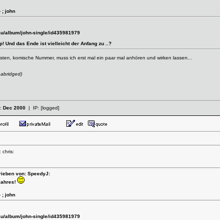
; john
/au/album/john-single/id435981979
 Und das Ende ist vielleicht der Anfang zu ..?
sonsten, komische Nummer, muss ich erst mal ein paar mal anhören und wirken lassen...
abridged)
t:
Dec 2000
| IP:
[logged]
 chris:
rieben von: SpeedyJ:
jahres!
; john
/au/album/john-single/id435981979