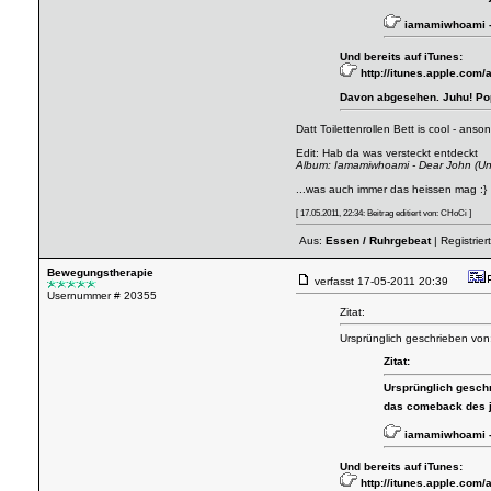
iamamiwhoami - 
Und bereits auf iTunes:
http://itunes.apple.com
Davon abgesehen. Juhu! Pop!
Datt Toilettenrollen Bett is cool - an
Edit: Hab da was versteckt entdeckt
Album: Iamamiwhoami - Dear John (Un
...was auch immer das heissen mag :}
[ 17.05.2011, 22:34: Beitrag editiert von: CHoCi ]
Aus:
Essen / Ruhrgebeat
| Registrier
Bewegungstherapie
verfasst
17-05-2011 20:39
Usernummer # 20355
Zitat:
Ursprünglich geschrieben von:
Zitat:
Ursprünglich gesch
das comeback des 
iamamiwhoami - 
Und bereits auf iTunes:
http://itunes.apple.com