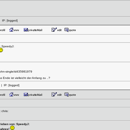
 IP:
[logged]
: SpeedyJ:
/john-single/id435981979
nde ist vielleicht der Anfang zu ..?
| IP:
[logged]
 chris:
rieben von: SpeedyJ:
jahres!