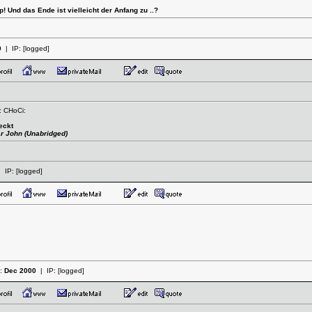
 Und das Ende ist vielleicht der Anfang zu ..?
0
| IP:
[logged]
: CHoCi:
eckt
r John (Unabridged)
 IP:
[logged]
t:
Dec 2000
| IP:
[logged]