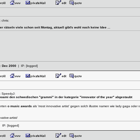
 chris:
r rätseln viele schon seit Montag, aktuell gibt's wohl noch keine Idee ...
t:
Dec 2000
| IP:
[logged]
: SpeedyJ:
hoami den schwedischen "grammi" in der kategorie "innovator of the year" abgestaubt
ierten
o music awards
als 'most innovative artist' gegen solch illustre namen wie lady gaga ode
ative-artist/
 IP:
[logged]