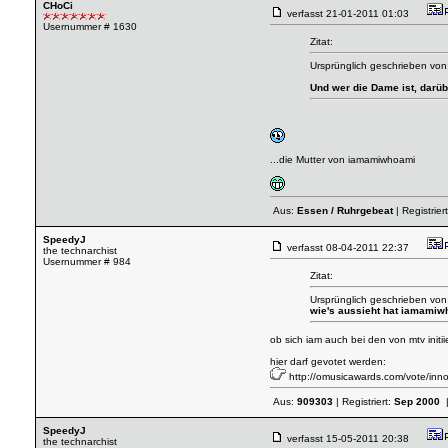
CHoCi
verfasst
21-01-2011 01:03
Usernummer # 1630
Zitat:
Ursprünglich geschrieben von:
Und wer die Dame ist, darübe
...die Mutter von iamamiwhoami
Aus:
Essen / Ruhrgebeat
| Registrier
SpeedyJ
verfasst
08-04-2011 22:37
the technarchist
Usernummer # 984
Zitat:
Ursprünglich geschrieben von
wie's aussieht hat iamamiw
ob sich iam auch bei den von mtv initi
hier darf gevotet werden:
http://omusicawards.com/vote/innov
Aus:
909303
| Registriert:
Sep 2000
|
SpeedyJ
verfasst
15-05-2011 20:38
the technarchist