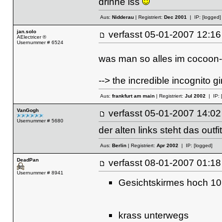
drinne iss
Aus:
Nidderau
| Registriert:
Dec 2001
| IP:
[logged]
jan.solo
verfasst
05-01-2007 12
AElectricer ®
Usernummer # 6524
was man so alles im cocoon-clu
--> the incredible incognito g
Aus:
frankfurt am main
| Registriert:
Jul 2002
| IP:
VanGogh
verfasst
05-01-2007 14
Usernummer # 5680
der alten links steht das outfi
Aus:
Berlin
| Registriert:
Apr 2002
| IP:
[logged]
DeadPan
verfasst
08-01-2007 01
Usernummer # 8941
Gesichtskirmes hoch 10
krass unterwegs