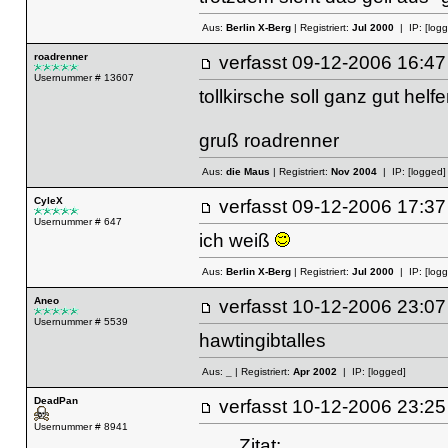
Aus:
Berlin X-Berg
| Registriert:
Jul 2000
| IP:
[log
roadrenner
verfasst
09-12-2006 16
Usernummer # 13607
tollkirsche soll ganz gut helfen
gruß roadrenner
Aus:
die Maus
| Registriert:
Nov 2004
| IP:
[logged]
CyleX
verfasst
09-12-2006 17
Usernummer # 647
ich weiß
Aus:
Berlin X-Berg
| Registriert:
Jul 2000
| IP:
[log
Aneo
verfasst
10-12-2006 23
Usernummer # 5539
hawtingibtalles
Aus:
_
| Registriert:
Apr 2002
| IP:
[logged]
DeadPan
verfasst
10-12-2006 23
Usernummer # 8941
Zitat: