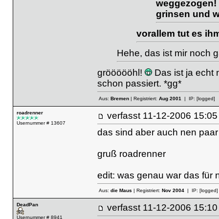
weggezogen! D
grinsen und w
vorallem tut es ihm
Hehe, das ist mir noch ga
gröööööhl!
Das ist ja echt
schon passiert. *gg*
Aus:
Bremen
| Registriert:
Aug 2001
| IP:
[logged]
roadrenner
verfasst
11-12-2006 15
Usernummer # 13607
das sind aber auch nen paar
gruß roadrenner
edit: was genau war das für 
Aus:
die Maus
| Registriert:
Nov 2004
| IP:
[logged]
DeadPan
verfasst
11-12-2006 15
Usernummer # 8941