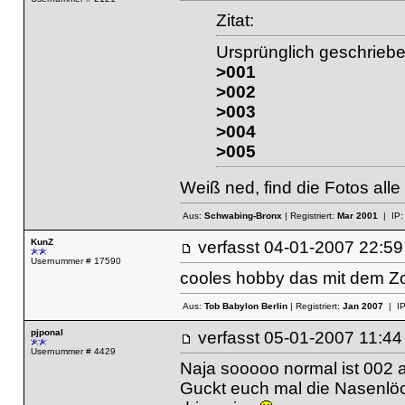
Zitat:
Ursprünglich geschrieb
>001
>002
>003
>004
>005
Weiß ned, find die Fotos alle
Aus:
Schwabing-Bronx
| Registriert:
Mar 2001
| IP
KunZ
verfasst
04-01-2007 22
Usernummer # 17590
cooles hobby das mit dem Zo
Aus:
Tob Babylon Berlin
| Registriert:
Jan 2007
| I
pjponal
verfasst
05-01-2007 11
Usernummer # 4429
Naja sooooo normal ist 002 a
Guckt euch mal die Nasenlöch