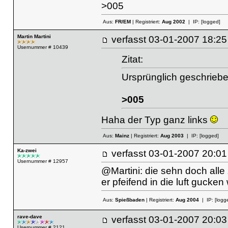
>005
Aus:
FR/EM
| Registriert:
Aug 2002
| IP:
[logged]
Martin Martini
verfasst
03-01-2007 18
Usernummer # 10439
Zitat:
Ursprünglich geschrieb
>005
Haha der Typ ganz links
Aus:
Mainz
| Registriert:
Aug 2003
| IP:
[logged]
Ka-zwei
verfasst
03-01-2007 20
Usernummer # 12957
@Martini: die sehn doch alle 
er pfeifend in die luft gucken
Aus:
Spießbaden
| Registriert:
Aug 2004
| IP:
[logg
rave-dave
verfasst
03-01-2007 20
Usernummer # 2121