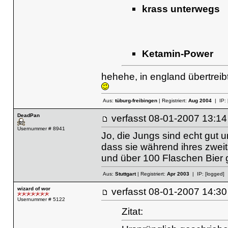
krass unterwegs
Ketamin-Power
hehehe, in england übertreib
Aus:
tüburg-freibingen
| Registriert:
Aug 2004
| IP:
DeadPan
verfasst
08-01-2007 13
Usernummer # 8941
Jo, die Jungs sind echt gut 
dass sie während ihres zweitä
und über 100 Flaschen Bier 
Aus:
Stuttgart
| Registriert:
Apr 2003
| IP:
[logged]
wizard of wor
verfasst
08-01-2007 14
Usernummer # 5122
Zitat: