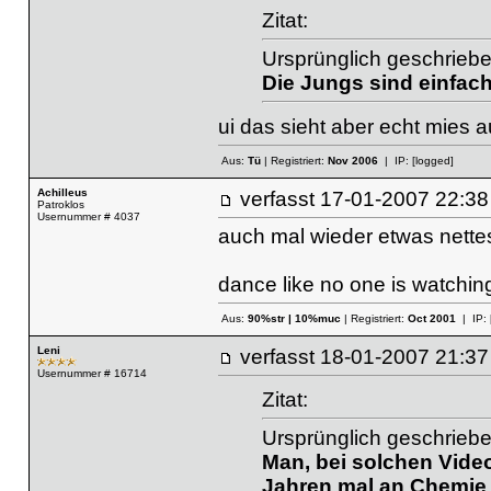
Zitat:
Ursprünglich geschriebe
Die Jungs sind einfach 
ui das sieht aber echt mies 
Aus:
Tü
| Registriert:
Nov 2006
| IP:
[logged]
Achilleus
verfasst
17-01-2007 22
Patroklos
Usernummer # 4037
auch mal wieder etwas nette
dance like no one is watchin
Aus:
90%str | 10%muc
| Registriert:
Oct 2001
| IP:
Leni
verfasst
18-01-2007 21
Usernummer # 16714
Zitat:
Ursprünglich geschrieb
Man, bei solchen Video
Jahren mal an Chemie 