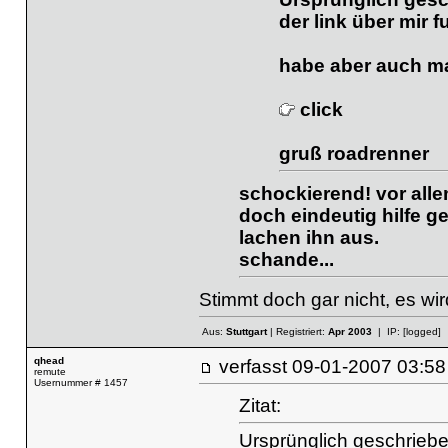
der link über mir fu
habe aber auch ma
click
gruß roadrenner
schockierend! vor allem
doch eindeutig hilfe g
lachen ihn aus.
schande...
Stimmt doch gar nicht, es wi
Aus:
Stuttgart
| Registriert:
Apr 2003
| IP:
[logged]
qhead
verfasst
09-01-2007 03
remute
Usernummer # 1457
Zitat:
Ursprünglich geschrieb