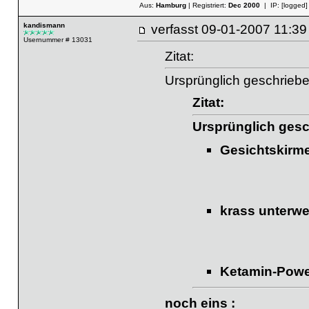
Aus:
Hamburg
| Registriert:
Dec 2000
| IP:
[logged]
kandismann
verfasst
09-01-2007 11
Usernummer # 13031
Zitat:
Ursprünglich geschrieb
Zitat:
Ursprünglich ges
Gesichtskirm
krass unterw
Ketamin-Powe
noch eins :