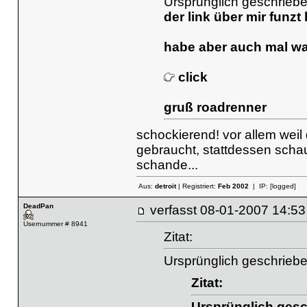
Ursprünglich geschriebe
der link über mir funzt l
habe aber auch mal wa
click
gruß roadrenner
schockierend! vor allem weil d
gebraucht, stattdessen schau
schande...
Aus:
detroit
| Registriert:
Feb 2002
| IP:
[logged]
DeadPan
verfasst
08-01-2007 14
Usernummer # 8941
Zitat:
Ursprünglich geschrieb
Zitat:
Ursprünglich gesc