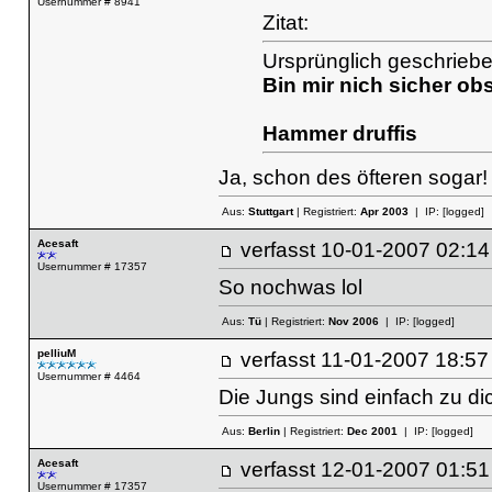
Usernummer # 8941
Zitat:
Ursprünglich geschriebe
Bin mir nich sicher ob
Hammer druffis
Ja, schon des öfteren sogar
Aus:
Stuttgart
| Registriert:
Apr 2003
| IP:
[logged]
Acesaft
verfasst
10-01-2007 02
Usernummer # 17357
So nochwas
lol
Aus:
Tü
| Registriert:
Nov 2006
| IP:
[logged]
pelliuM
verfasst
11-01-2007 18
Usernummer # 4464
Die Jungs sind einfach zu dic
Aus:
Berlin
| Registriert:
Dec 2001
| IP:
[logged]
Acesaft
verfasst
12-01-2007 01
Usernummer # 17357