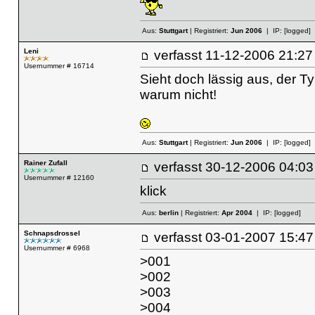
Aus:
Stuttgart
| Registriert:
Jun 2006
| IP:
[logged]
Leni
verfasst
11-12-2006 21
Usernummer # 16714
Sieht doch lässig aus, der 
warum nicht!
Aus:
Stuttgart
| Registriert:
Jun 2006
| IP:
[logged]
Rainer Zufall
verfasst
30-12-2006 04
Usernummer # 12160
klick
Aus:
berlin
| Registriert:
Apr 2004
| IP:
[logged]
Schnapsdrossel
verfasst
03-01-2007 15
Usernummer # 6968
>001
>002
>003
>004