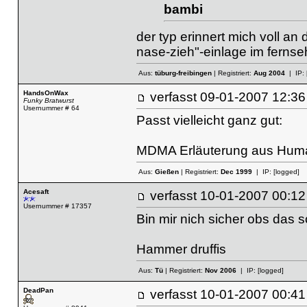
bambi
der typ erinnert mich voll an 
nase-zieh"-einlage im fernse
Aus:
tüburg-freibingen
| Registriert:
Aug 2004
| IP:
HandsOnWax
verfasst
09-01-2007 12
Funky Bratwurst
Usernummer # 64
Passt vielleicht ganz gut:
MDMA Erläuterung aus Human
Aus:
Gießen
| Registriert:
Dec 1999
| IP:
[logged]
Acesaft
verfasst
10-01-2007 00
Usernummer # 17357
Bin mir nich sicher obs das 
Hammer druffis
Aus:
Tü
| Registriert:
Nov 2006
| IP:
[logged]
DeadPan
verfasst
10-01-2007 00