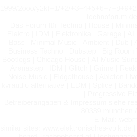
1999/2ooo/y2k(+1/+2/+3+4+5+6+7+8+9
technoforum.de
Das Forum für Techno | House | Minima
Elektro | IDM | Elektronika | Garage | A
Bass | Minimal Music | Ambient | Dub | 
Business Techno | Dubstep | Big Room 
Bootlegs | Chicago House | AI Music Suno 
Arenastep | IDM | Glitch | Grime | Rea
Noise Music | Fidgethouse | Ableton Liv
kvraudio alternative | EDM | Splice | Ba
| Progressive El
Betreiberangaben & Impressum siehe read
80339 münchen / 
E-Mail: webm
similar sites: www.elektronisches-volk.de
board | technoboard.at | technobase 