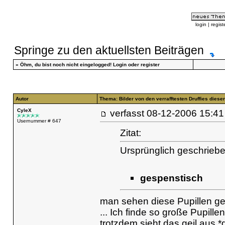
login
|
regist
Springe zu den aktuellsten Beiträgen
»
Öhm, du bist noch nicht eingelogged!
Login
oder
register
Autor
Thema: Bilder von den verrafftesten Druffies dieser 
CyleX
verfasst
08-12-2006 15
Usernummer # 647
Zitat:
Ursprünglich geschrieb
gespenstisch
man sehen diese Pupillen gei
... Ich finde so große Pupillen
trotzdem sieht das geil aus *