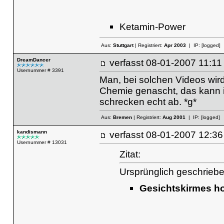
Ketamin-Power
Aus:
Stuttgart
| Registriert:
Apr 2003
| IP:
[logged]
DreamDancer
verfasst
08-01-2007 11
Usernummer # 3391
Man, bei solchen Videos wird
Chemie genascht, das kann ic
schrecken echt ab. *g*
Aus:
Bremen
| Registriert:
Aug 2001
| IP:
[logged]
kandismann
verfasst
08-01-2007 12
Usernummer # 13031
Zitat:
Ursprünglich geschrieb
Gesichtskirmes h