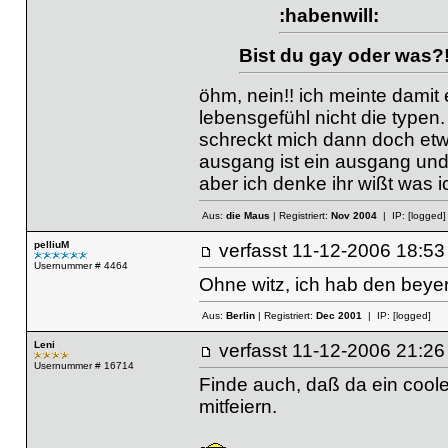
:habenwill:
Bist du gay oder was?
öhm, nein!! ich meinte dami
lebensgefühl nicht die type
schreckt mich dann doch etwa
ausgang ist ein ausgang und
aber ich denke ihr wißt was 
Aus:
die Maus
| Registriert:
Nov 2004
| IP:
[logged]
pelliuM
verfasst
11-12-2006 18
Usernummer # 4464
Ohne witz, ich hab den bey
Aus:
Berlin
| Registriert:
Dec 2001
| IP:
[logged]
Leni
verfasst
11-12-2006 21
Usernummer # 16714
Finde auch, daß da ein coo
mitfeiern.