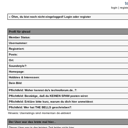
t
login
|
regist
»
Öhm, du bist noch nicht eingelogged!
Login
oder
register
Profil für qhead
Member Status
:
Usernummer
:
Registriert:
Posts:
Ort
:
Soundstyle?
:
Homepage
:
Hobbies & Interessen
:
Dein Bild
:
Pflichtfeld: Woher kennst du's technoforum.de..?
:
Pflichtfeld: Bestätige, daß du KEINEN SPAM posten wirst
:
Pflichtfeld: Erkläre bitte kurz, warum du dich hier anmeldest
:
Pfichtfeld: Wer hat THE BELLS geschrieben?
:
Hinweis: Userratings sind momentan de-aktiviert
Der User war das letzte mal hier...
Dieser User war in der letzten Zeit leider nicht hier...