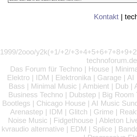
Kontakt
|
tec
1999/2ooo/y2k(+1/+2/+3+4+5+6+7+8+9
technoforum.de
Das Forum für Techno | House | Minima
Elektro | IDM | Elektronika | Garage | A
Bass | Minimal Music | Ambient | Dub | 
Business Techno | Dubstep | Big Room 
Bootlegs | Chicago House | AI Music Suno 
Arenastep | IDM | Glitch | Grime | Rea
Noise Music | Fidgethouse | Ableton Liv
kvraudio alternative | EDM | Splice | Ba