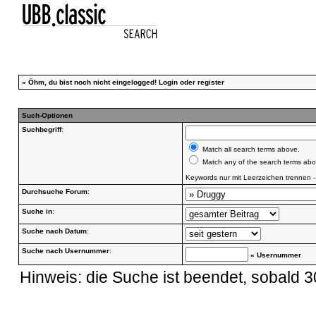
»
Öhm, du bist noch nicht eingelogged!
Login
oder
register
Such-Optionen
Suchbegriff
:
Match all search terms above.
Match any of the search terms abo
Keywords nur mit Leerzeichen trennen 
Durchsuche Forum
:
Suche in
:
Suche nach Datum
:
Suche nach Usernummer
:
« Usernummer
Hinweis: die Suche ist beendet, sobald 