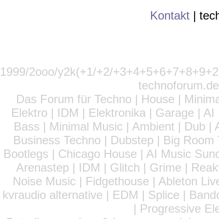
Kontakt
|
tec
1999/2ooo/y2k(+1/+2/+3+4+5+6+7+8+9
technoforum.de
Das Forum für Techno | House | Minima
Elektro | IDM | Elektronika | Garage | A
Bass | Minimal Music | Ambient | Dub | 
Business Techno | Dubstep | Big Room 
Bootlegs | Chicago House | AI Music Suno 
Arenastep | IDM | Glitch | Grime | Rea
Noise Music | Fidgethouse | Ableton Liv
kvraudio alternative | EDM | Splice | Ba
| Progressive El