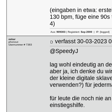
(eingaben in etwa: erstel
130 bpm, füge eine 90s 
4)
Aus:
909303
| Registriert:
Sep 2000
| IP:
[logged]
oskar
verfasst
30-03-2023
phonout
Usernummer # 7383
@SpeedyJ
lag wohl eindeutig an de
aber ja, ich denke du wir
der kleine digitale skla
verwenden?) für jederma
für leute die noch nie a
einstiegshilfe.