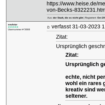
https://www.heise.de/m
von-Becks-8322231.htm
Aus:
der Stadt, die es nicht gibt
| Registriert:
Oct 20
soulstar
verfasst
31-03-2023
Usernummer # 5668
Zitat:
Ursprünglich geschr
Zitat:
Ursprünglich g
echte, nicht pe
wohl ein rares g
kreativ sind we
seltener.