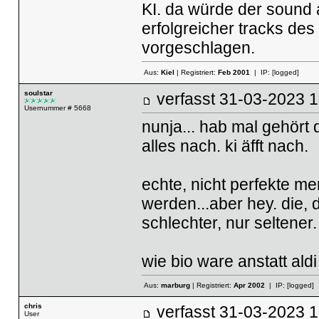
KI. da würde der sound
erfolgreicher tracks de
vorgeschlagen.
Aus:
Kiel
| Registriert:
Feb 2001
| IP:
[logged]
soulstar
verfasst
31-03-2023
Usernummer # 5668
nunja... hab mal gehört
alles nach. ki äfft nach.
echte, nicht perfekte men
werden...aber hey. die, 
schlechter, nur seltener.
wie bio ware anstatt aldi 
Aus:
marburg
| Registriert:
Apr 2002
| IP:
[logged]
chris
verfasst
31-03-2023
User