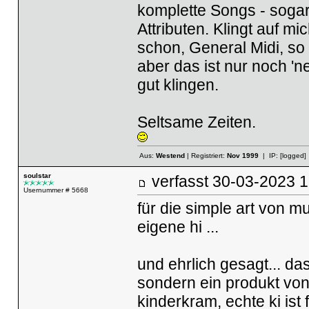
komplette Songs - sogar
Attributen. Klingt auf m
schon, General Midi, so 
aber das ist nur noch '
gut klingen.
Seltsame Zeiten.
Aus:
Westend
| Registriert:
Nov 1999
| IP:
[logged]
soulstar
verfasst
30-03-2023
Usernummer # 5668
für die simple art von m
eigene hi ...
und ehrlich gesagt... das 
sondern ein produkt von
kinderkram, echte ki ist 