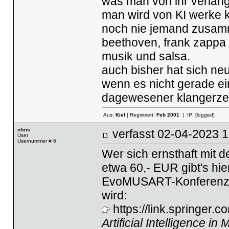
was man von ihr verlang
man wird von KI werke k
noch nie jemand zusamme
beethoven, frank zappa 
musik und salsa.
auch bisher hat sich neu
wenn es nicht gerade ei
dagewesener klangerzeu
Aus:
Kiel
| Registriert:
Feb 2001
| IP:
[logged]
chris
verfasst
02-04-2023
User
Usernummer # 6
Wer sich ernsthaft mit d
etwa 60,- EUR gibt's hi
EvoMUSART-Konferenz, d
wird:
https://link.springer
Artificial Intelligence i