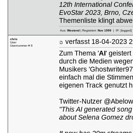
12th International Con
EvoStar 2023, Brno, Cze
Themenliste klingt abwe
Aus:
Westend
| Registriert:
Nov 1999
| IP:
[logged]
chris
verfasst
18-04-2023
User
Usernummer # 6
Zum Thema '
AI
' geiste
durch die Medien wege
Musikers 'Ghostwriter97
einfach mal die Stimme
eigenen Track genutzt h
Twitter-Nutzer @AbelowRo
"This AI generated song
about Selena Gomez dr