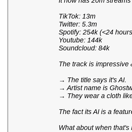
It now has 20m streams 
TikTok: 13m
Twitter: 5.3m
Spotify: 254k (<24 hours
Youtube: 144k
Soundcloud: 84k
The track is impressive &
→ The title says it's AI.
→ Artist name is Ghostwr
→ They wear a cloth like
The fact its AI is a featu
What about when that's 