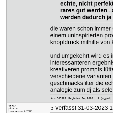
echte, nicht perfek
rares gut werden...a
werden dadurch ja n
die waren schon immer s
einem uninspirierten pro
knopfdruck mithilfe von
und umgekehrt wird es i
interessanteren ergebnis
kreativeren prompts fütt
verschiedene varianten 
geschmacksfilter die ech
analogie zum dj als sele
Aus:
909303
| Registriert:
Sep 2000
| IP:
[logged]
oskar
verfasst
31-03-2023
phonout
Usernummer # 7383