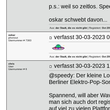
p.s.: weil so zeitlos.
Spe
oskar schwebt davon...
Aus:
der Stadt, die es nicht gibt
| Registriert:
Oct 20
oskar
verfasst
30-03-2023
phonout
Usernummer # 7383
Aus:
der Stadt, die es nicht gibt
| Registriert:
Oct 20
chris
verfasst
30-03-2023
User
Usernummer # 6
@speedy: Der kleine Loo
Berliner Elektro-Pop-So
Spannend, will aber Wavt
man sich auch dort regi
auf viel zu vielen Plattfo