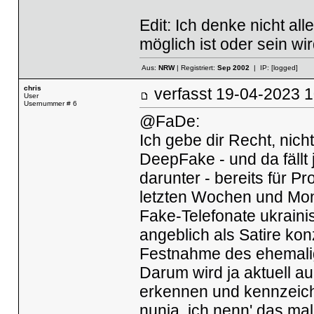
Edit: Ich denke nicht al
möglich ist oder sein wird
Aus:
NRW
| Registriert:
Sep 2002
| IP:
[logged]
chris
verfasst
19-04-2023
User
Usernummer # 6
@FaDe:
Ich gebe dir Recht, nicht
DeepFake - und da fällt 
darunter - bereits für 
letzten Wochen und Mon
Fake-Telefonate ukrainis
angeblich als Satire ko
Festnahme des ehemali
Darum wird ja aktuell a
erkennen und kennzeichne
nunja, ich nenn' das ma