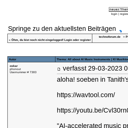
login
|
regist
Springe zu den aktuellsten Beiträgen
technoforum.de
»
P
»
Öhm, du bist noch nicht eingelogged!
Login
oder
register
Autor
Thema: All about AI Music Instruments | KI Musikt
oskar
verfasst
29-03-2023
phonout
Usernummer # 7383
aloha! soeben in
Tanith'
https://wavtool.com/
https://youtu.be/Cvl30r
"AI-accelerated music p