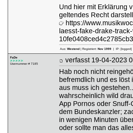
Und hier mit Erklärung 
geltendes Recht darstell
https://www.musikwoc
laesst-fake-drake-trac
10fe0408ced4c2785cb
Aus:
Westend
| Registriert:
Nov 1999
| IP:
[logged]
FaDe
verfasst
19-04-2023
Usernummer # 7185
Hab noch nicht reingehö
befremdlich und es löst 
aus muss ich gestehen..
wahrscheinlich wild drauf
App Pornos oder Snuff-C
dem Bundeskanzler; zack
in wenigen Minuten über
oder sollte man das alles