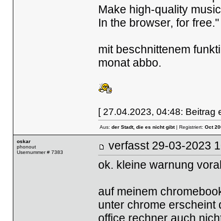
Make high-quality music 
In the browser, for free."
mit beschnittenem funkt
monat abbo.
[ 27.04.2023, 04:48: Beitrag e
Aus:
der Stadt, die es nicht gibt
| Registriert:
Oct 20
oskar
verfasst
29-03-2023
phonout
Usernummer # 7383
ok. kleine warnung vora
auf meinem chromebook s
unter chrome erscheint 
office rechner auch nicht