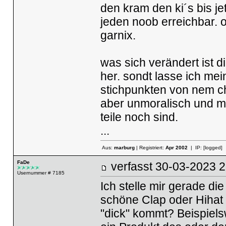
den kram den ki´s bis je
jeden noob erreichbar. o
garnix.
was sich verändert ist
her. sondt lasse ich me
stichpunkten von nem ch
aber unmoralisch und m
teile noch sind.
...
Aus:
marburg
| Registriert:
Apr 2002
| IP:
[logged]
FaDe
verfasst
30-03-2023
Usernummer # 7185
Ich stelle mir gerade di
schöne Clap oder Hihat
"dick" kommt? Beispiels