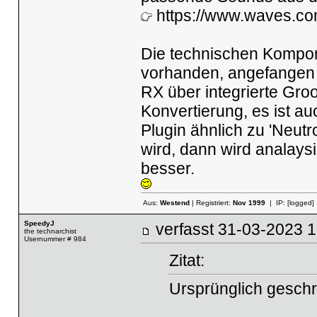
https://www.waves.co
Die technischen Kompone
vorhanden, angefangen 
RX über integrierte Gro
Konvertierung, es ist au
Plugin ähnlich zu 'Neutr
wird, dann wird analays
besser.
Aus:
Westend
| Registriert:
Nov 1999
| IP:
[logged]
SpeedyJ
verfasst
31-03-2023
the technarchist
Usernummer # 984
Zitat:
Ursprünglich geschr