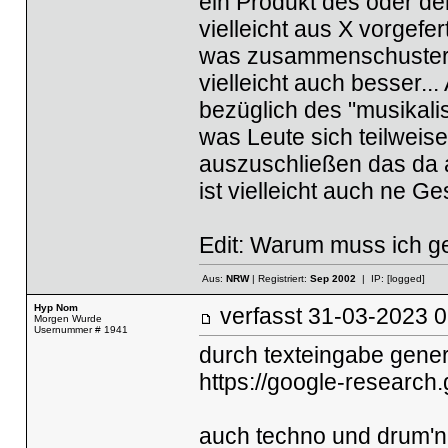
ein Produkt des oder de
vielleicht aus X vorgef
was zusammenschustern.
vielleicht auch besser..
bezüglich des "musikalis
was Leute sich teilweise 
auszuschließen das da 
ist vielleicht auch ne 
Edit: Warum muss ich ge
Aus:
NRW
| Registriert:
Sep 2002
| IP:
[logged]
Hyp Nom
verfasst
31-03-2023
Morgen Wurde
Usernummer # 1941
durch texteingabe gene
https://google-research
auch techno und drum'n'