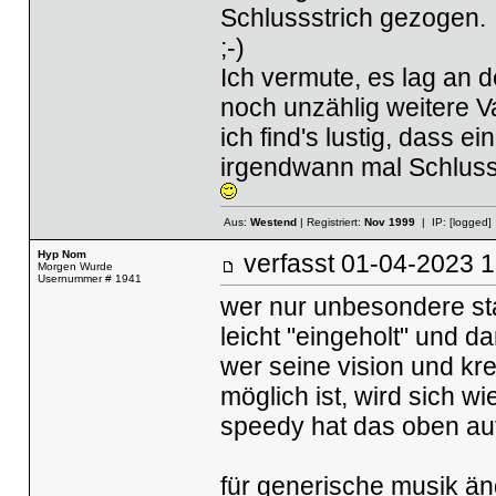
Schlussstrich gezogen.
;-)
Ich vermute, es lag an d
noch unzählig weitere V
ich find's lustig, dass e
irgendwann mal Schluss 
Aus:
Westend
| Registriert:
Nov 1999
| IP:
[logged]
Hyp Nom
verfasst
01-04-2023
Morgen Wurde
Usernummer # 1941
wer nur unbesondere st
leicht "eingeholt" und 
wer seine vision und kre
möglich ist, wird sich w
speedy hat das oben auf
für generische musik änd