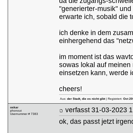
da die zugangs-schwelle
"generierter-musik" und
erwarte ich, sobald die t
ich denke in dem zusam
einhergehend das "netzw
im moment ist das wavtoo
sowas lokal auf meinen
einsetzen kann, werde i
cheers!
Aus:
der Stadt, die es nicht gibt
| Registriert:
Oct 20
oskar
verfasst
31-03-2023
phonout
Usernummer # 7383
ok, das passt jetzt irgend