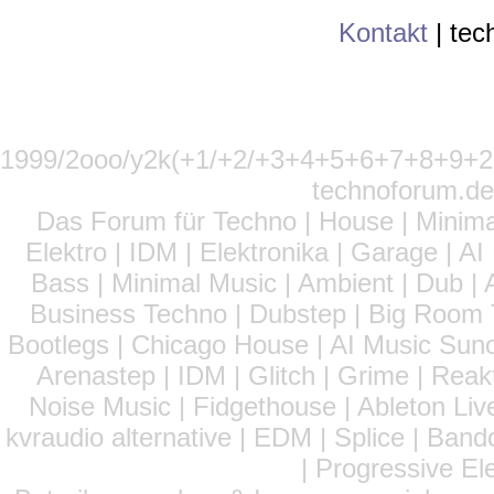
Kontakt
|
tec
1999/2ooo/y2k(+1/+2/+3+4+5+6+7+8+9
technoforum.de
Das Forum für Techno | House | Minima
Elektro | IDM | Elektronika | Garage | A
Bass | Minimal Music | Ambient | Dub | 
Business Techno | Dubstep | Big Room 
Bootlegs | Chicago House | AI Music Suno 
Arenastep | IDM | Glitch | Grime | Rea
Noise Music | Fidgethouse | Ableton Liv
kvraudio alternative | EDM | Splice | Ba
| Progressive El