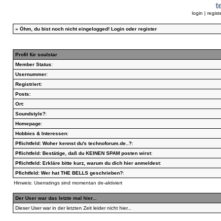
t
login
|
regist
»
Öhm, du bist noch nicht eingelogged!
Login
oder
register
Profil für soulstar
Member Status
:
Usernummer
:
Registriert:
Posts:
Ort
:
Soundstyle?
:
Homepage
:
Hobbies & Interessen
:
Pflichtfeld: Woher kennst du's technoforum.de..?
:
Pflichtfeld: Bestätige, daß du KEINEN SPAM posten wirst
:
Pflichtfeld: Erkläre bitte kurz, warum du dich hier anmeldest
:
Pfichtfeld: Wer hat THE BELLS geschrieben?
:
Hinweis: Userratings sind momentan de-aktiviert
Der User war das letzte mal hier...
Dieser User war in der letzten Zeit leider nicht hier...