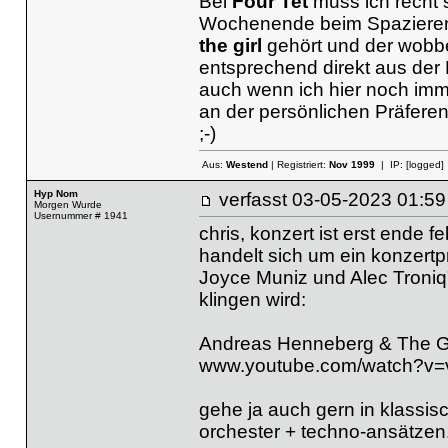
Bei
Four Tet
muss ich recht s
Wochenende beim Spaziereng
the girl
gehört und der wobbe
entsprechend direkt aus der P
auch wenn ich hier noch imm
an der persönlichen Präferen
;-)
Aus:
Westend
| Registriert:
Nov 1999
| IP:
[logged]
Hyp Nom
verfasst
03-05-2023 01
Morgen Wurde
Usernummer # 1941
chris, konzert ist erst ende f
handelt sich um ein konzert
Joyce Muniz und Alec Troniq"
klingen wird:
Andreas Henneberg & The Gl
www.youtube.com/watch?v=
gehe ja auch gern in klassis
orchester + techno-ansätzen.