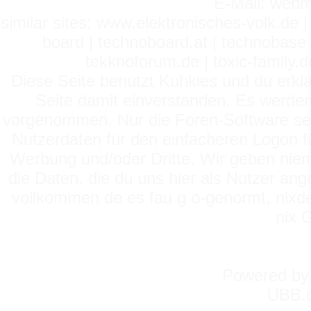
E-Mail: webm
similar sites: www.elektronisches-volk.de
board | technoboard.at | technobase 
tekknoforum.de | toxic-family.de 
Diese Seite benutzt Kuhkies und du erklä
Seite damit einverstanden. Es werden
vorgenommen. Nur die Foren-Software setz
Nutzerdaten für den einfacheren Logon für
Werbung und/oder Dritte. Wir geben niema
die Daten, die du uns hier als Nutzer ang
vollkommen de es fau g o-genormt, nixde
nix 
Powered b
UBB.c