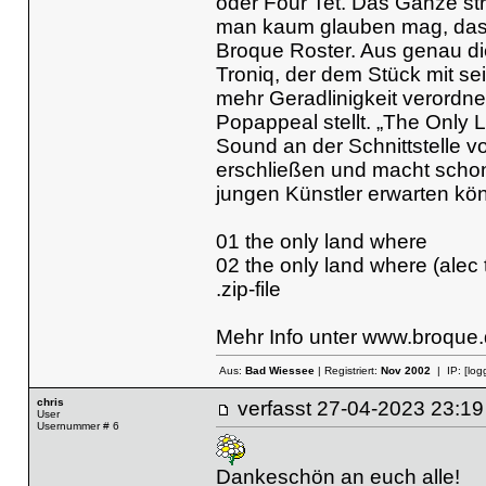
oder Four Tet. Das Ganze stra
man kaum glauben mag, dass L
Broque Roster. Aus genau di
Troniq, der dem Stück mit 
mehr Geradlinigkeit verordne
Popappeal stellt. „The Only
Sound an der Schnittstelle v
erschließen und macht schon
jungen Künstler erwarten kö
01 the only land where
02 the only land where (alec 
.zip-file
Mehr Info unter
www.broque.
Aus:
Bad Wiessee
| Registriert:
Nov 2002
| IP:
[log
chris
verfasst
27-04-2023 23
User
Usernummer # 6
Dankeschön an euch alle!