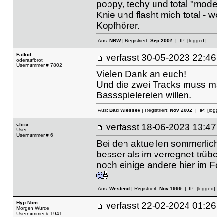
poppy, techy und total "mod
Knie und flasht mich total -
Kopfhörer.
Aus:
NRW
| Registriert:
Sep 2002
| IP:
[logged]
Fatkid
verfasst
30-05-2023 22
oderaufbrot
Usernummer # 7802
Vielen Dank an euch!
Und die zwei Tracks muss man
Bassspielereien willen.
Aus:
Bad Wiessee
| Registriert:
Nov 2002
| IP:
[log
chris
verfasst
18-06-2023 13
User
Usernummer # 6
Bei den aktuellen sommerlic
besser als im verregnet-trübe
noch einige andere hier im 
Aus:
Westend
| Registriert:
Nov 1999
| IP:
[logged]
Hyp Nom
verfasst
22-02-2024 01
Morgen Wurde
Usernummer # 1941