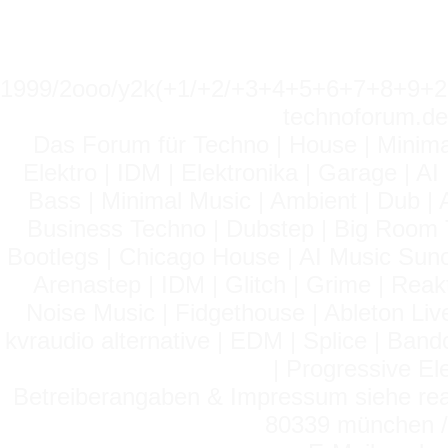
1999/2ooo/y2k(+1/+2/+3+4+5+6+7+8+9
technoforum.de
Das Forum für Techno | House | Minima
Elektro | IDM | Elektronika | Garage | A
Bass | Minimal Music | Ambient | Dub | 
Business Techno | Dubstep | Big Room 
Bootlegs | Chicago House | AI Music Suno 
Arenastep | IDM | Glitch | Grime | Rea
Noise Music | Fidgethouse | Ableton Liv
kvraudio alternative | EDM | Splice | Ba
| Progressive El
Betreiberangaben & Impressum siehe read
80339 münchen / 