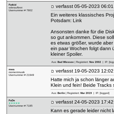
Fatkid
verfasst
05-05-2023 06
oderaufbrot
Usernummer # 7802
Ein weiteres klassisches Pro
Potsdam:
Link
Ansonsten danke für die Dis
so gut ankommen. Diese solle
es etwas größer, wurde aber
ein paar Wochen folgt dann ü
kleiner Spoiler.
Aus:
Bad Wiessee
| Registriert:
Nov 2002
| IP:
[log
mwa
verfasst
19-05-2023 12
momentmusik
Usernummer # 21949
Hatte mich ja schon länger a
Klein und fein! Beide Tracks 
Aus:
Berlin
| Registriert:
Mar 2019
| IP:
[logged]
FaDe
verfasst
24-05-2023 17
Usernummer # 7185
Kann es gerade leider nicht 