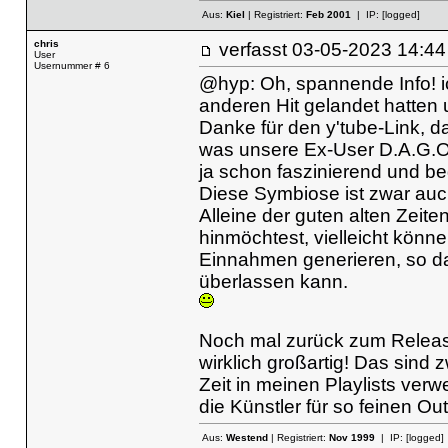
Aus:
Kiel
| Registriert:
Feb 2001
| IP:
[logged]
chris
verfasst
03-05-2023 14
User
Usernummer # 6
@hyp: Oh, spannende Info! 
anderen Hit gelandet hatten
Danke für den y'tube-Link,
was unsere Ex-User D.A.G.O.
ja schon faszinierend und b
Diese Symbiose ist zwar auch 
Alleine der guten alten Zeit
hinmöchtest, vielleicht könn
Einnahmen generieren, so das
überlassen kann.
Noch mal zurück zum Release
wirklich großartig! Das sind 
Zeit in meinen Playlists ve
die Künstler für so feinen O
Aus:
Westend
| Registriert:
Nov 1999
| IP:
[logged]