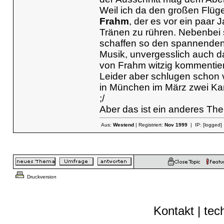
Weil ich da den großen Flüg
Frahm
, der es vor ein paar 
Tränen zu rühren. Nebenbei 
schaffen so den spannenden 
Musik, unvergesslich auch d
von Frahm witzig kommentier
Leider aber schlugen schon v
in München im März zwei Kart
;/
Aber das ist ein anderes Th
Aus:
Westend
| Registriert:
Nov 1999
| IP:
[logged]
Druckversion
Kontakt
|
tec