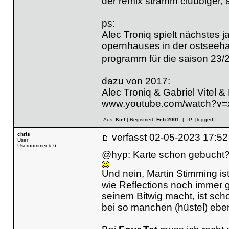
der remix stramm clubbiger, a
ps:
Alec Troniq spielt nächstes 
opernhauses in der ostseehall
programm für die saison 23/
dazu von 2017:
Alec Troniq & Gabriel Vitel 
www.youtube.com/watch?v=
Aus:
Kiel
| Registriert:
Feb 2001
| IP:
[logged]
chris
verfasst
02-05-2023 17
User
Usernummer # 6
@hyp: Karte schon gebucht
Und nein, Martin Stimming is
wie Reflections noch immer g
seinem Bitwig macht, ist s
bei so manchen (hüstel) eben 