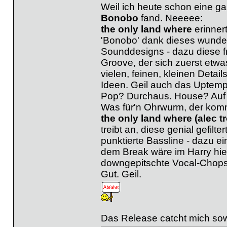
Weil ich heute schon eine g
Bonobo
fand. Neeeee:
the only land where
erinner
'Bonobo' dank dieses wunderv
Sounddesigns - dazu diese fr
Groove, der sich zuerst etwas
vielen, feinen, kleinen Deta
Ideen. Geil auch das Uptemp
Pop? Durchaus. House? Auf 
Was für'n Ohrwurm, der kommt
the only land where (alec t
treibt an, diese genial gefil
punktierte Bassline - dazu e
dem Break wäre im Harry hier
downgepitschte Vocal-Chops 
Gut. Geil.
Das Release catcht mich sow