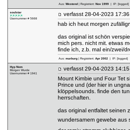
Aus:
Westend
| Registriert:
Nov 1999
| IP:
[logged]
soulstar
verfasst
28-04-2023 17
Usernummer # 5668
hab ich heut morgen zufälligr
das original ist schön verspi
mich pers. nicht mit. etwas 
finde ich, z.b. mal ein/zwei/d
Aus:
marburg
| Registriert:
Apr 2002
| IP:
[logged]
Hyp Nom
verfasst
29-04-2023 14
Morgen Wurde
Usernummer # 1941
Mount Kimbie und Four Tet s
Prince und (der hier in ungn
klöppelsounds. finde den tune
herrschaften.
das original entfaltet seinen
wundersamem gewebe aus s