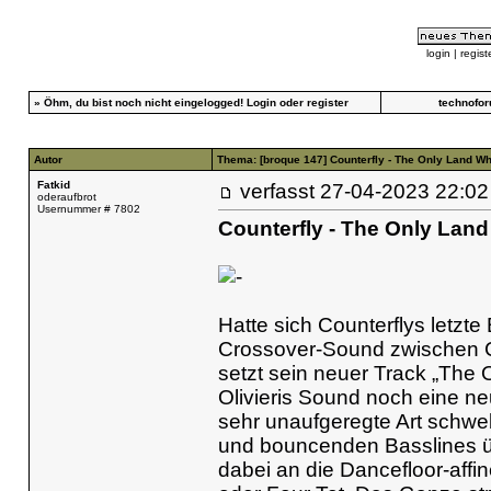
login
|
regist
»
Öhm, du bist noch nicht eingelogged!
Login
oder
register
technofo
Autor
Thema: [broque 147] Counterfly - The Only Land W
Fatkid
verfasst
27-04-2023 22
oderaufbrot
Usernummer # 7802
Counterfly - The Only Lan
Hatte sich Counterflys letzt
Crossover-Sound zwischen C
setzt sein neuer Track „The
Olivieris Sound noch eine n
sehr unaufgeregte Art schwe
und bouncenden Basslines üb
dabei an die Dancefloor-aff