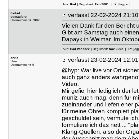
Aus:
Kiel
| Registriert:
Feb 2001
| IP:
[logged]
Fatkid
verfasst
22-02-2024 21
oderaufbrot
Usernummer # 7802
Vielen Dank für den Bericht
Gibt am Samstag auch einen 
Dapayk in Weimar. Im Oktob
Aus:
Bad Wiessee
| Registriert:
Nov 2002
| IP:
[log
chris
verfasst
23-02-2024 12
User
Usernummer # 6
@hyp: War live vor Ort sicher
auch ganz anders wahrgenom
Video.
Mir gefiel hier lediglich der 
muniz auch mag, denn für mi
zueinander und liefen eher p
für meine Ohren komplett pla
geschuldet sein, vermute ich.
formuliere ich das nett ... "
Klang-Quellen, also der Organ
der Ausschnitt mag dem Aben