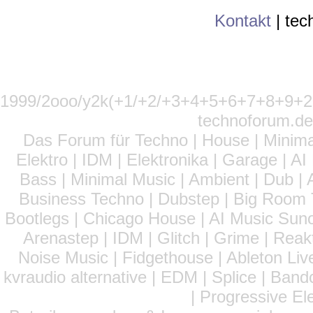
Kontakt
|
tec
1999/2ooo/y2k(+1/+2/+3+4+5+6+7+8+9
technoforum.de
Das Forum für Techno | House | Minima
Elektro | IDM | Elektronika | Garage | A
Bass | Minimal Music | Ambient | Dub | 
Business Techno | Dubstep | Big Room 
Bootlegs | Chicago House | AI Music Suno 
Arenastep | IDM | Glitch | Grime | Rea
Noise Music | Fidgethouse | Ableton Liv
kvraudio alternative | EDM | Splice | Ba
| Progressive El