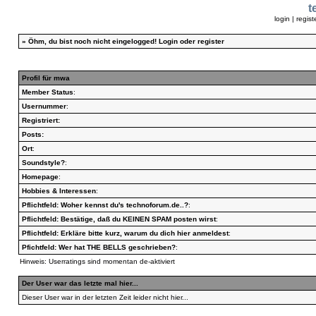
t
login
|
regist
»
Öhm, du bist noch nicht eingelogged!
Login
oder
register
Profil für mwa
Member Status
:
Usernummer
:
Registriert:
Posts:
Ort
:
Soundstyle?
:
Homepage
:
Hobbies & Interessen
:
Pflichtfeld: Woher kennst du's technoforum.de..?
:
Pflichtfeld: Bestätige, daß du KEINEN SPAM posten wirst
:
Pflichtfeld: Erkläre bitte kurz, warum du dich hier anmeldest
:
Pfichtfeld: Wer hat THE BELLS geschrieben?
:
Hinweis: Userratings sind momentan de-aktiviert
Der User war das letzte mal hier...
Dieser User war in der letzten Zeit leider nicht hier...