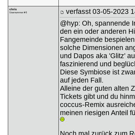
chris
verfasst
03-05-2023 1
Usernummer # 6
@hyp: Oh, spannende In
den ein oder anderen Hi
Fangemeinde bespielen.
solche Dimensionen an
und Dapos aka 'Glitz' a
faszinierend und beglü
Diese Symbiose ist zwar 
auf jeden Fall.
Alleine der guten alten
Tickets gibt und du hinm
coccus-Remix ausreiche
meinen riesigen Anteil f
Noch mal zurück zum Re