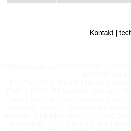
Kontakt
|
tec
1999/2ooo/y2k(+1/+2/+3+4+5+6+7+8+9
technoforum.de
Das Forum für Techno | House | Minima
Elektro | IDM | Elektronika | Garage | A
Bass | Minimal Music | Ambient | Dub | 
Business Techno | Dubstep | Big Room 
Bootlegs | Chicago House | AI Music Suno 
Arenastep | IDM | Glitch | Grime | Rea