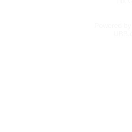
nix 
Powered b
UBB.c