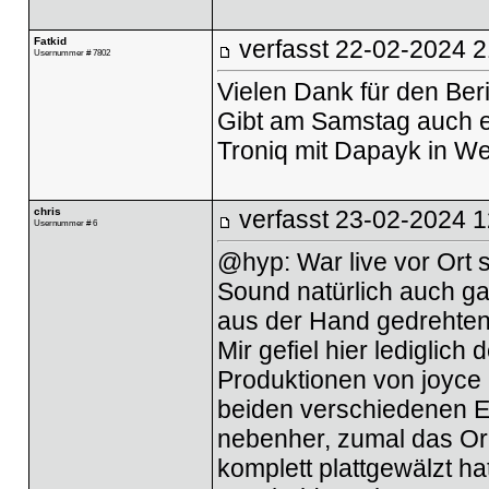
Fatkid
verfasst
22-02-2024 2
Usernummer # 7802
Vielen Dank für den Ber
Gibt am Samstag auch e
Troniq mit Dapayk in W
chris
verfasst
23-02-2024 1
Usernummer # 6
@hyp: War live vor Ort s
Sound natürlich auch g
aus der Hand gedrehten
Mir gefiel hier lediglich
Produktionen von joyce
beiden verschiedenen Eb
nebenher, zumal das Orc
komplett plattgewälzt h