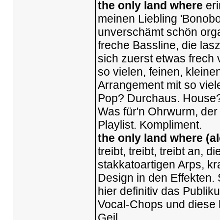
the only land where
eri
meinen Liebling 'Bonobo
unverschämt schön organ
freche Bassline, die las
sich zuerst etwas frech 
so vielen, feinen, klein
Arrangement mit so viel
Pop? Durchaus. House? 
Was für'n Ohrwurm, der 
Playlist. Kompliment.
the only land where (a
treibt, treibt, treibt an,
stakkatoartigen Arps, kr
Design in den Effekten
hier definitiv das Publ
Vocal-Chops und diese h
Geil.