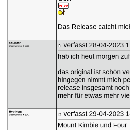
Das Release catcht mic
soulstar
verfasst
28-04-2023 1
Usernummer # 5668
hab ich heut morgen zufä
das original ist schön v
hingegen nimmt mich per
release insgesamt noch g
mehr für etwas mehr viel
Hyp Nom
verfasst
29-04-2023 1
Usernummer # 1941
Mount Kimbie und Four T