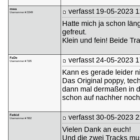
mwa
verfasst
19-05-2023 1
Usernummer # 21949
Hatte mich ja schon län
gefreut.
Klein und fein! Beide Tr
FaDe
verfasst
24-05-2023 1
Usernummer # 7185
Kann es gerade leider ni
Das Original poppy, tec
dann mal dermaßen in di
schon auf nachher nochm
Fatkid
verfasst
30-05-2023 2
Usernummer # 7802
Vielen Dank an euch!
Und die zwei Tracks mus