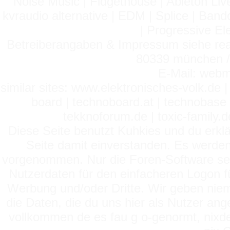
Noise Music | Fidgethouse | Ableton Liv
kvraudio alternative | EDM | Splice | Ba
| Progressive El
Betreiberangaben & Impressum siehe read
80339 münchen / 
E-Mail: webm
similar sites: www.elektronisches-volk.de
board | technoboard.at | technobase 
tekknoforum.de | toxic-family.de 
Diese Seite benutzt Kuhkies und du erklä
Seite damit einverstanden. Es werden
vorgenommen. Nur die Foren-Software setz
Nutzerdaten für den einfacheren Logon für
Werbung und/oder Dritte. Wir geben niema
die Daten, die du uns hier als Nutzer ang
vollkommen de es fau g o-genormt, nixde