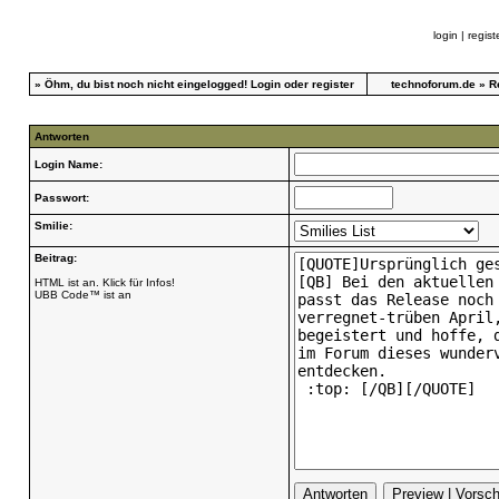
login
|
regist
»
Öhm, du bist noch nicht eingelogged!
Login
oder
register
technoforum.de
»
R
Antworten
Login Name:
Passwort:
Smilie:
Beitrag:
HTML ist an. Klick für Infos!
UBB Code™ ist an