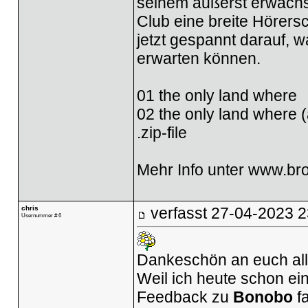
seinem äußerst erwachs
Club eine breite Hörers
jetzt gespannt darauf, 
erwarten können.
01 the only land where
02 the only land where (
.zip-file
Mehr Info unter
www.bro
chris
verfasst
27-04-2023 2
Usernummer # 6
Dankeschön an euch all
Weil ich heute schon ei
Feedback zu
Bonobo
f