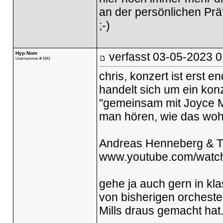
an der persönlichen Prä
;-)
Hyp Nom
verfasst
03-05-2023 0
Usernummer # 1941
chris, konzert ist erst e
handelt sich um ein kon
"gemeinsam mit Joyce Mu
man hören, wie das wohl
Andreas Henneberg & Th
www.youtube.com/watc
gehe ja auch gern in kl
von bisherigen orchester
Mills draus gemacht hat