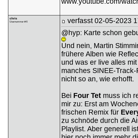
www.youtube.com/watc
chris
verfasst
02-05-2023 1
Usernummer # 6
@hyp: Karte schon geb
Und nein, Martin Stimmin
frühere Alben wie Refle
und was er live alles mi
manches SINEE-Track-F
nicht so an, wie erhofft.
Bei
Four Tet
muss ich re
mir zu: Erst am Wochen
frischen Remix für
Every
zu schnöde durch die Ai
Playlist. Aber generell 
hier noch immer mehr di