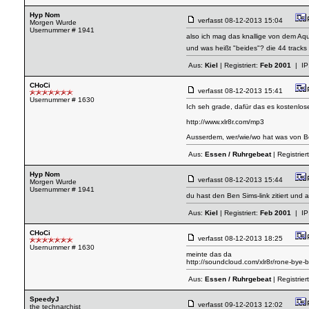
Hyp Nom
verfasst
08-12-2013 15:04
Morgen Wurde
Usernummer # 1941
also ich mag das knallige von dem Aqu
und was heißt "beides"? die 44 tracks
Aus:
Kiel
| Registriert:
Feb 2001
| IP
CHoCi
verfasst
08-12-2013 15:41
Usernummer # 1630
Ich seh grade, dafür das es kostenlose 
http://www.xlr8r.com/mp3
Ausserdem, wer/wie/wo hat was von B
Aus:
Essen / Ruhrgebeat
| Registrier
Hyp Nom
verfasst
08-12-2013 15:44
Morgen Wurde
Usernummer # 1941
du hast den Ben Sims-link zitiert und a
Aus:
Kiel
| Registriert:
Feb 2001
| IP
CHoCi
verfasst
08-12-2013 18:25
Usernummer # 1630
meinte das da
http://soundcloud.com/xlr8r/rone-bye
Aus:
Essen / Ruhrgebeat
| Registrier
SpeedyJ
verfasst
09-12-2013 12:02
the technarchist