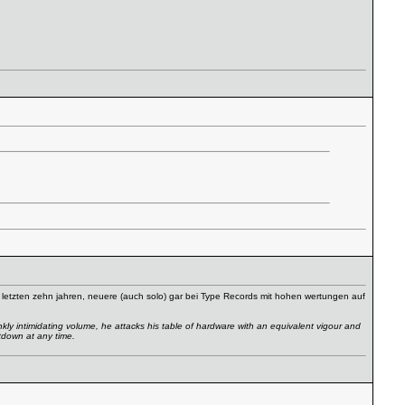
n letzten zehn jahren, neuere (auch solo) gar bei Type Records mit hohen wertungen auf
kly intimidating volume, he attacks his table of hardware with an equivalent vigour and
utdown at any time.