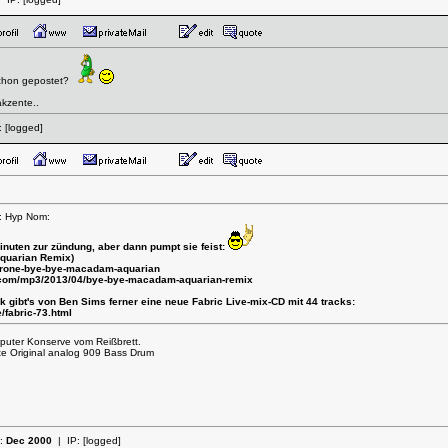
schon gepostet?
akzente..
:
[logged]
n: Hyp Nom:
nuten zur zündung, aber dann pumpt sie feist:
quarian Remix)
r/rone-bye-bye-macadam-aquarian
com/mp3/2013/04/bye-bye-macadam-aquarian-remix
k gibt's von
Ben Sims
ferner eine neue
Fabric Live
-mix-CD mit 44 tracks:
/fabric-73.html
mputer Konserve vom Reißbrett.
tte Original analog 909 Bass Drum
t:
Dec 2000
| IP:
[logged]