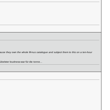
ecause they own the whole M-nus catalogue and subject them to this on a ten-hour
 übelster loudness-war für die tonne...