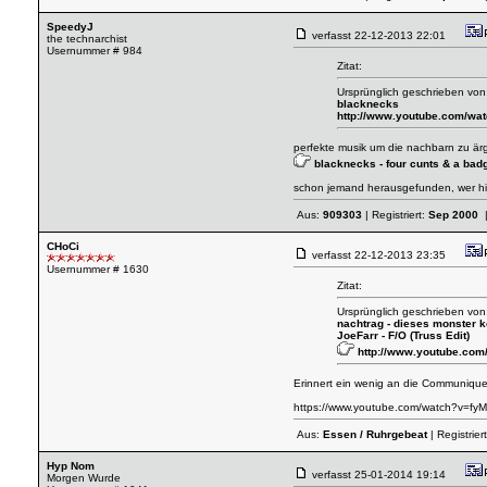
SpeedyJ
verfasst
22-12-2013 22:01
the technarchist
Usernummer # 984
Zitat:
Ursprünglich geschrieben vo
blacknecks
http://www.youtube.com/w
perfekte musik um die nachbarn zu är
blacknecks - four cunts & a bad
schon jemand herausgefunden, wer hin
Aus:
909303
| Registriert:
Sep 2000
|
CHoCi
verfasst
22-12-2013 23:35
Usernummer # 1630
Zitat:
Ursprünglich geschrieben von
nachtrag - dieses monster 
JoeFarr - F/O (Truss Edit)
http://www.youtube.c
Erinnert ein wenig an die Communique
https://www.youtube.com/watch?v=fy
Aus:
Essen / Ruhrgebeat
| Registrier
Hyp Nom
verfasst
25-01-2014 19:14
Morgen Wurde