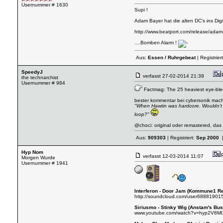
Usernummer # 1630
Supi !
Adam Bayer hat die alten DC's ins Digi
http://www.beatport.com/release/ada
....Bomben Alarm !
Aus:
Essen / Ruhrgebeat
| Registrier
SpeedyJ
verfasst
27-02-2014 21:39
the technarchist
Usernummer # 984
Factmag: The 25 heaviest eye-ble
bester kommentar bei cybersonik mac
"When Hawtin was hardcore. Wouldn’t y
loop?"
@choci: original oder remastered, das i
Aus:
909303
| Registriert:
Sep 2000
|
Hyp Nom
verfasst
12-03-2014 11:07
Morgen Wurde
Usernummer # 1941
Interferon - Door Jam (Kommune1 R
http://soundcloud.com/user688819015
Siriusmo - Stinky Wig (Anstam's Bust
www.youtube.com/watch?v=hyp2V8M