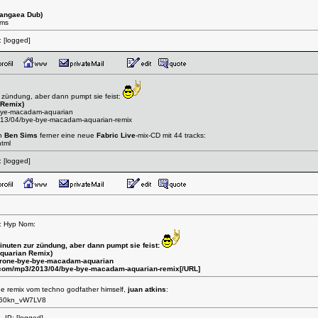
Pangaea Dub)
8ms
:
[logged]
 zündung, aber dann pumpt sie feist:
 Remix)
-bye-macadam-aquarian
013/04/bye-bye-macadam-aquarian-remix
on
Ben Sims
ferner eine neue
Fabric Live
-mix-CD mit 44 tracks:
html
:
[logged]
n: Hyp Nom:
nuten zur zündung, aber dann pumpt sie feist:
quarian Remix)
r/rone-bye-bye-macadam-aquarian
com/mp3/2013/04/bye-bye-macadam-aquarian-remix
[/URL]
e remix vom techno godfather himself,
juan atkins
:
v=60kn_vW7LV8
 IP:
[logged]