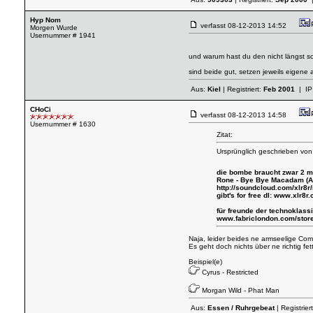
Hyp Nom
verfasst
08-12-2013 14:52
Morgen Wurde
Usernummer # 1941
und warum hast du den nicht längst 
sind beide gut, setzen jeweils eigene 
Aus:
Kiel
| Registriert:
Feb 2001
| IP
CHoCi
verfasst
08-12-2013 14:58
Usernummer # 1630
Zitat:
Ursprünglich geschrieben vo
die bombe braucht zwar 2 mi
Rone - Bye Bye Macadam (A
http://soundcloud.com/xlr8
gibt's for free dl:
www.xlr8r.
für freunde der technoklassi
www.fabriclondon.com/store
Naja, leider beides ne armseelige Co
Es geht doch nichts über ne richtig fe
Beispiel(e)
Cyrus - Restricted
Morgan Wild - Phat Man
Aus:
Essen / Ruhrgebeat
| Registrier