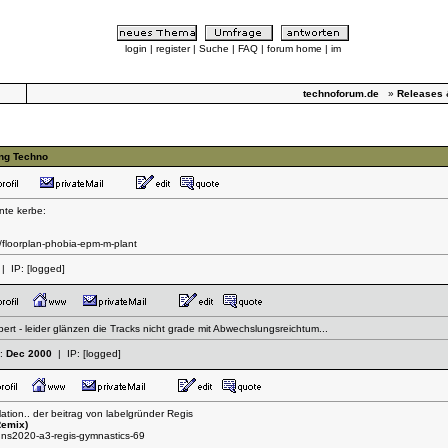
login
|
register
|
Suche
|
FAQ
|
forum home
|
im
technoforum.de
»
Releases 
ing Techno
nte kerbe:
/floorplan-phobia-epm-m-plant
| IP:
[logged]
rt - leider glänzen die Tracks nicht grade mit Abwechslungsreichtum...
t:
Dec 2000
| IP:
[logged]
tion.. der beitrag von labelgründer Regis
Remix)
dns2020-a3-regis-gymnastics-69