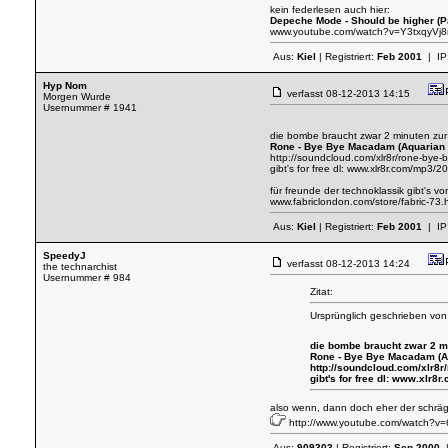
kein federlesen auch hier:
Depeche Mode - Should be higher (
www.youtube.com/watch?v=Y3txqyVj
Aus:
Kiel
| Registriert:
Feb 2001
| IP
Hyp Nom
verfasst
08-12-2013 14:15
Morgen Wurde
Usernummer # 1941
die bombe braucht zwar 2 minuten zur
Rone - Bye Bye Macadam (Aquarian
http://soundcloud.com/xlr8r/rone-bye
gibt's for free dl:
www.xlr8r.com/mp3/2
für freunde der technoklassik gibt's v
www.fabriclondon.com/store/fabric-73.
Aus:
Kiel
| Registriert:
Feb 2001
| IP
SpeedyJ
verfasst
08-12-2013 14:24
the technarchist
Usernummer # 984
Zitat:
Ursprünglich geschrieben vo
die bombe braucht zwar 2 mi
Rone - Bye Bye Macadam (A
http://soundcloud.com/xlr8
gibt's for free dl:
www.xlr8r.
also wenn, dann doch eher der schräg
http://www.youtube.com/watch?
Aus:
909303
| Registriert:
Sep 2000
|