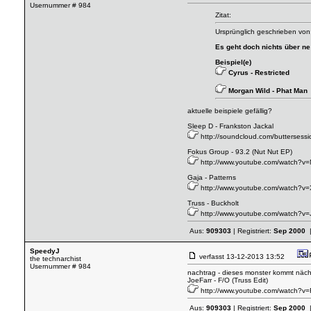
Usernummer # 984
Zitat:
Ursprünglich geschrieben von
Es geht doch nichts über ne
Beispiel(e)
Cyrus - Restricted
Morgan Wild - Phat Man
aktuelle beispiele gefällig?
Sleep D - Frankston Jackal
http://soundcloud.com/buttersessio
Fokus Group - 93.2 (Nut Nut EP)
http://www.youtube.com/watch?
Gaja - Patterns
http://www.youtube.com/watch
Truss - Buckholt
http://www.youtube.com/watch?v=
Aus:
909303
| Registriert:
Sep 2000
|
SpeedyJ
verfasst
13-12-2013 13:52
the technarchist
Usernummer # 984
nachtrag - dieses monster kommt näch
JoeFarr - F/O (Truss Edit)
http://www.youtube.com/watch?
Aus:
909303
| Registriert:
Sep 2000
|