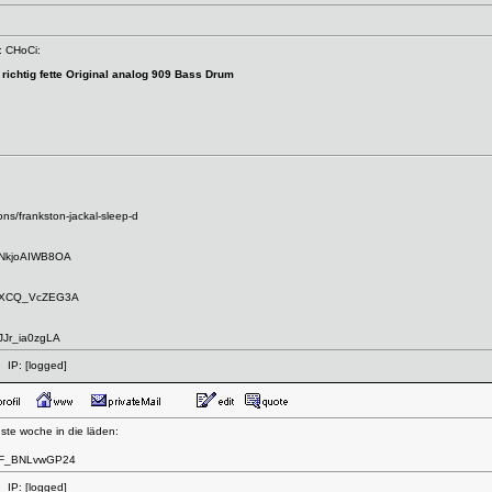
: CHoCi:
 richtig fette Original analog 909 Bass Drum
ns/frankston-jackal-sleep-d
v=NkjoAIWB8OA
?v=XCQ_VcZEG3A
JJr_ia0zgLA
 IP:
[logged]
ste woche in die läden:
v=F_BNLvwGP24
 IP:
[logged]