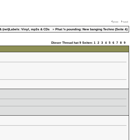
& (net)Labels: Vinyl, mp3s & CDs
»
Phat 'n pounding: New banging Techno (Seite 4)
Dieser Thread hat 9 Seiten:
1
2
3
4
5
6
7
8
9