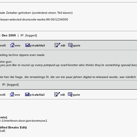
tale Zeitalter gehoben (zumindest einen Teil davon)
m-beyer-selected-drumcode-works-96-00/1234000
t:
Dec 2000
| IP:
[logged]
eding techno rippers ever made
hine gun:
ou just like to round up every primped-up scarf-knotter who thinks they’re something special b
st hier die frage. die remainings III, die vor ein paar jahren digital re-released wurde, war nämlich
 IP:
[logged]
emix)
-1/interferon-door-jam-kommune1
ified Breaks Edit)
l1wE