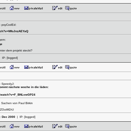
n: psyCodEd:
atch?v=MfoJnzAEYaQ
gern:
ge
ter dem projekt steckt?
 IP:
[logged]
: SpeedyJ:
kommt nächste woche in die läden:
om/watch?v=F_BNLvwGP24
 Sachen von Paul Birkin
MZOutM2rU
t:
Dec 2000
| IP:
[logged]