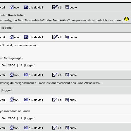
arian Remix lieber.
 armselig, die Ben Sims auftischt? oder Juan Atkins? computermusik ist natürlich das grauen
:
[logged]
DL sind, ist das wieder ok....
en Sims gesagt ?
t:
Dec 2000
| IP:
[logged]
rmselig druntergeschrieben.. meintest aber vielleicht den Juan Atkins remix.
:
[logged]
-bye-macadam-aquarian
t:
Dec 2000
| IP:
[logged]