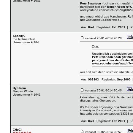
Usernummer # 1941
Pete Swanson
noch gar nicht erwähn
paralysiert hier den
Boiler Room NYC
www.youtube.com/watch?v=POgH8V
und neuer wirbel aus Manchester:
Ref
http://soundcloud.com/reflec-1
Aus:
Kiel
| Registriert:
Feb 2001
| IP
SpeedyJ
verfasst
25-01-2014 20:28
the technarchist
Usernummer # 984
Zitat:
Ursprünglich geschrieben vo
Pete Swanson
noch gar nic
paralysiert hier den
Boiler
www.youtube.com/watch?
wer hört sich denn solch ein übersteu
Aus:
909303
| Registriert:
Sep 2000
|
Hyp Nom
verfasst
25-01-2014 20:46
Morgen Wurde
Usernummer # 1941
keine ahnung, man hört in letzter zei
discogs. alles übersteuert.
It's the sheer physicality of a Swanso
intensity to the volcanic, noise-ragged
http://thequietus.com/articles/13393-
Aus:
Kiel
| Registriert:
Feb 2001
| IP
CHoCi
verfasst
02-02-2014 20:57