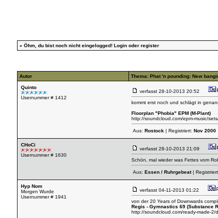
»
Öhm, du bist noch nicht eingelogged!
Login
oder
register
Autor
Thema: Phat 'n pounding: New bang
Quinto
verfasst
28-10-2013 20:52
Usernummer # 1412
kommt erst noch und schlägt in genan
Floorplan "Phobia" EPM (M-Plant)
http://soundcloud.com/epm-music/sets
Aus:
Rostock
| Registriert:
Nov 2000
CHoCi
verfasst
28-10-2013 21:09
Usernummer # 1630
Schön, mal wieder was Fettes vom Robe
Aus:
Essen / Ruhrgebeat
| Registrier
Hyp Nom
verfasst
04-11-2013 01:22
Morgen Wurde
Usernummer # 1941
von der 20 Years of Downwards compila
Regis - Gymnastics 69 (Substance 
http://soundcloud.com/ready-made-2/