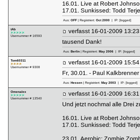
16.01. Live at Robert Johns
17.01. Sunkissed: Todd Terje
Aus:
OFF
| Registriert:
Oct 2000
| IP:
[logged]
tAb
verfasst
16-01-2009 13
Usernummer # 16593
tausend Dank!
Aus:
Berlin
| Registriert:
May 2006
| IP:
[logged]
Tom60311
verfasst
16-01-2009 15
Usernummer # 9308
Fr, 30.01. - Paul Kalkbrenne
Aus:
Hessen
| Registriert:
May 2003
| IP:
[logged]
Omenalex
verfasst
16-01-2009 16
Usernummer # 13540
Und jetzt nochmal alle Drei
16.01. Live at Robert Johns
17.01. Sunkissed: Todd Terje
23.01. Aerobic: Zombie Zombi