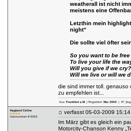
weatherall ist nicht im
meistens eine Offenba
Letzthin mein highligh
night"
Die sollte viel öfter sei
So you want to be free
To live your life the 
Will you give if we cry
Will we live or will we 
die sind immer toll. genauso 
zu empfehlen ist...
Aus:
Frankfurt a.M.
| Registriert:
Mar 2003
| IP:
[lo
Hagbard Celine
verfasst
05-03-2009 15
Usernummer # 6083
Im März gibt es gleich ein p
Motorcity-Chanson Kenny „Te