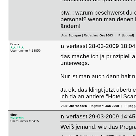
btw. : warum beschwerst du d
personal? wenn man denen ke
ändern!
Aus:
Stuttgart
| Registriert:
Oct 2003
| IP:
[logged]
Bowie
verfasst
28-03-2009 18
Usernummer # 18850
das mache ich ja prinzipiell 
unterwegs.
Nur ist man auch dann halt n
Ja ok, das klingt jetzt übert
ich da an andere "Hotel Scan
Aus:
Oberhessen
| Registriert:
Jan 2008
| IP:
[logg
dipol
verfasst
29-03-2009 14
Usernummer # 6415
Weiß jemand, wie das Pro