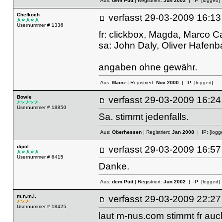
Aus:
dem Pütt
| Registriert:
Jun 2002
| IP:
[logged]
Chefkoch
verfasst
29-03-2009 16
Usernummer # 1336
fr: clickbox, Magda, Marco C
sa: John Daly, Oliver Hafe
angaben ohne gewähr.
Aus:
Mainz
| Registriert:
Nov 2000
| IP:
[logged]
Bowie
verfasst
29-03-2009 16
Usernummer # 18850
Sa. stimmt jedenfalls.
Aus:
Oberhessen
| Registriert:
Jan 2008
| IP:
[logg
dipol
verfasst
29-03-2009 16
Usernummer # 6415
Danke.
Aus:
dem Pütt
| Registriert:
Jun 2002
| IP:
[logged]
m.n.m.l.
verfasst
29-03-2009 22
Usernummer # 18425
laut m-nus.com stimmt fr auch