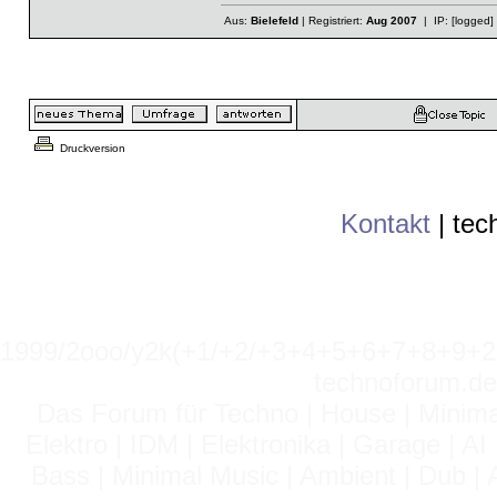
Aus:
Bielefeld
| Registriert:
Aug 2007
| IP:
[logged]
Druckversion
Kontakt
|
tec
1999/2ooo/y2k(+1/+2/+3+4+5+6+7+8+9
technoforum.de
Das Forum für Techno | House | Minima
Elektro | IDM | Elektronika | Garage | A
Bass | Minimal Music | Ambient | Dub | 