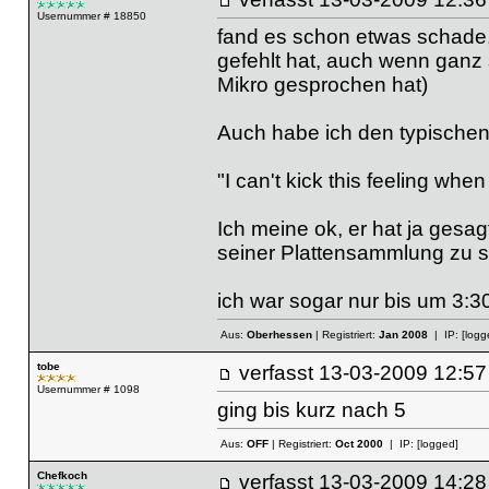
Usernummer # 18850
fand es schon etwas schade, 
gefehlt hat, auch wenn ganz
Mikro gesprochen hat)
Auch habe ich den typisch
"I can't kick this feeling when 
Ich meine ok, er hat ja gesag
seiner Plattensammlung zu s
ich war sogar nur bis um 3:3
Aus:
Oberhessen
| Registriert:
Jan 2008
| IP:
[logg
tobe
verfasst
13-03-2009 12
Usernummer # 1098
ging bis kurz nach 5
Aus:
OFF
| Registriert:
Oct 2000
| IP:
[logged]
Chefkoch
verfasst
13-03-2009 14