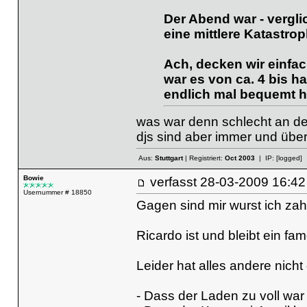
Der Abend war - vergl
eine mittlere Katastro
Ach, decken wir einfa
war es von ca. 4 bis ha
endlich mal bequemt h
was war denn schlecht an d
djs sind aber immer und über
Aus:
Stuttgart
| Registriert:
Oct 2003
| IP:
[logged]
Bowie
verfasst
28-03-2009 16
Usernummer # 18850
Gagen sind mir wurst ich zahl 
Ricardo ist und bleibt ein fa
Leider hat alles andere nicht
- Dass der Laden zu voll war