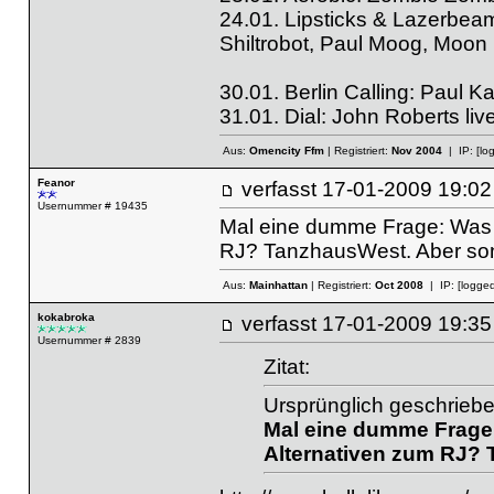
24.01. Lipsticks & Lazerbeam
Shiltrobot, Paul Moog, Moon 
30.01. Berlin Calling: Paul K
31.01. Dial: John Roberts li
Aus:
Omencity Ffm
| Registriert:
Nov 2004
| IP:
[lo
Feanor
verfasst
17-01-2009 19
Usernummer # 19435
Mal eine dumme Frage: Was 
RJ? TanzhausWest. Aber so
Aus:
Mainhattan
| Registriert:
Oct 2008
| IP:
[logged
kokabroka
verfasst
17-01-2009 19
Usernummer # 2839
Zitat:
Ursprünglich geschriebe
Mal eine dumme Frage:
Alternativen zum RJ?