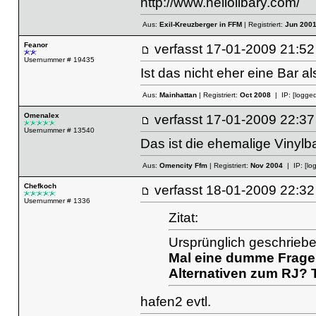
http://www.hellolibary.com/
Aus:
Exil-Kreuzberger in FFM
| Registriert:
Jun 200
Feanor
verfasst
17-01-2009 21
Usernummer # 19435
Ist das nicht eher eine Bar a
Aus:
Mainhattan
| Registriert:
Oct 2008
| IP:
[logged
Omenalex
verfasst
17-01-2009 22
Usernummer # 13540
Das ist die ehemalige Vinylbar
Aus:
Omencity Ffm
| Registriert:
Nov 2004
| IP:
[lo
Chefkoch
verfasst
18-01-2009 22
Usernummer # 1336
Zitat:
Ursprünglich geschriebe
Mal eine dumme Frage:
Alternativen zum RJ?
hafen2 evtl.