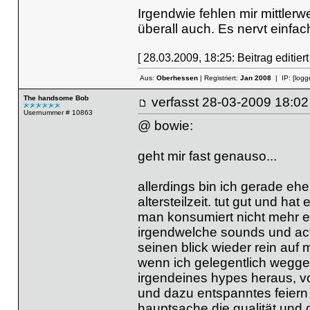
Irgendwie fehlen mir mittlerwe
überall auch. Es nervt einfac
[ 28.03.2009, 18:25: Beitrag editier
Aus:
Oberhessen
| Registriert:
Jan 2008
| IP:
[logg
The handsome Bob
verfasst
28-03-2009 18
Usernummer # 10863
@ bowie:
geht mir fast genauso...
allerdings bin ich gerade eh
altersteilzeit. tut gut und h
man konsumiert nicht mehr ei
irgendwelche sounds und acts
seinen blick wieder rein auf m
wenn ich gelegentlich weggeh
irgendeines hypes heraus, v
und dazu entspanntes feiern
hauptsache die qualität und 