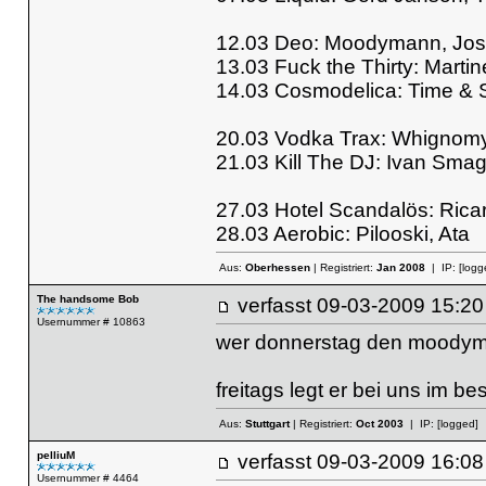
12.03 Deo: Moodymann, Jos
13.03 Fuck the Thirty: Martin
14.03 Cosmodelica: Time &
20.03 Vodka Trax: Whignomy
21.03 Kill The DJ: Ivan Sma
27.03 Hotel Scandalös: Ricar
28.03 Aerobic: Pilooski, Ata
Aus:
Oberhessen
| Registriert:
Jan 2008
| IP:
[logg
The handsome Bob
verfasst
09-03-2009 15
Usernummer # 10863
wer donnerstag den moodym
freitags legt er bei uns im be
Aus:
Stuttgart
| Registriert:
Oct 2003
| IP:
[logged]
pelliuM
verfasst
09-03-2009 16
Usernummer # 4464