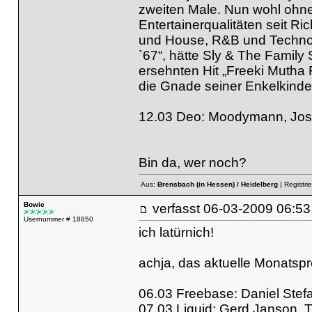
zweiten Male. Nun wohl ohne
Entertainerqualitäten seit Ri
und House, R&B und Techno bi
`67“, hätte Sly & The Family
ersehnten Hit „Freeki Mutha F
die Gnade seiner Enkelkinder
12.03 Deo: Moodymann, Jos
Bin da, wer noch?
Aus:
Brensbach (in Hessen) / Heidelberg
| Registrie
Bowie
verfasst
06-03-2009 06
Usernummer # 18850
ich latürnich!
achja, das aktuelle Monatsp
06.03 Freebase: Daniel Stefa
07.03 Liquid: Gerd Janson