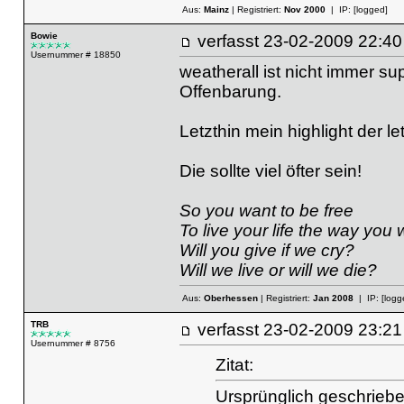
Aus:
Mainz
| Registriert:
Nov 2000
| IP:
[logged]
Bowie
verfasst
23-02-2009 22
Usernummer # 18850
weatherall ist nicht immer su
Offenbarung.
Letzthin mein highlight der l
Die sollte viel öfter sein!
So you want to be free
To live your life the way yo
Will you give if we cry?
Will we live or will we die?
Aus:
Oberhessen
| Registriert:
Jan 2008
| IP:
[logg
TRB
verfasst
23-02-2009 23
Usernummer # 8756
Zitat:
Ursprünglich geschriebe