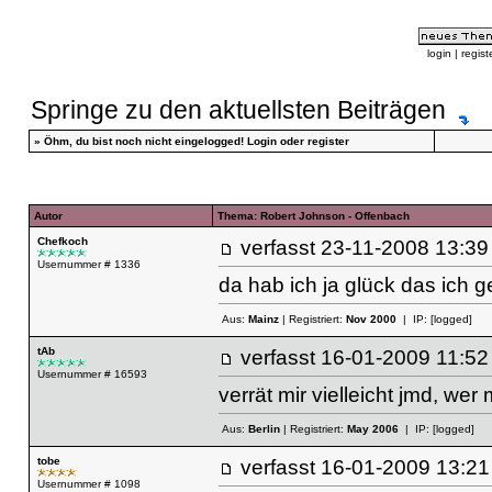
login
|
regist
Springe zu den aktuellsten Beiträgen
»
Öhm, du bist noch nicht eingelogged!
Login
oder
register
Autor
Thema: Robert Johnson - Offenbach
Chefkoch
verfasst
23-11-2008 13
Usernummer # 1336
da hab ich ja glück das ich ge
Aus:
Mainz
| Registriert:
Nov 2000
| IP:
[logged]
tAb
verfasst
16-01-2009 11
Usernummer # 16593
verrät mir vielleicht jmd, wer m
Aus:
Berlin
| Registriert:
May 2006
| IP:
[logged]
tobe
verfasst
16-01-2009 13
Usernummer # 1098