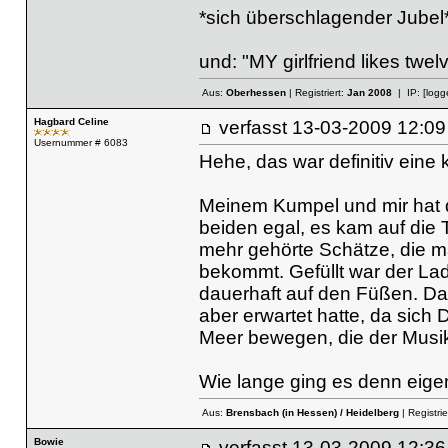
*sich überschlagender Jubel
und: "MY girlfriend likes twel
Aus:
Oberhessen
| Registriert:
Jan 2008
| IP:
[logg
Hagbard Celine
verfasst
13-03-2009 12
Usernummer # 6083
Hehe, das war definitiv eine
Meinem Kumpel und mir hat 
beiden egal, es kam auf die 
mehr gehörte Schätze, die man
bekommt. Gefüllt war der La
dauerhaft auf den Füßen. Da
aber erwartet hatte, da sic
Meer bewegen, die der Musik
Wie lange ging es denn eige
Aus:
Brensbach (in Hessen) / Heidelberg
| Registrie
Bowie
verfasst
13-03-2009 12