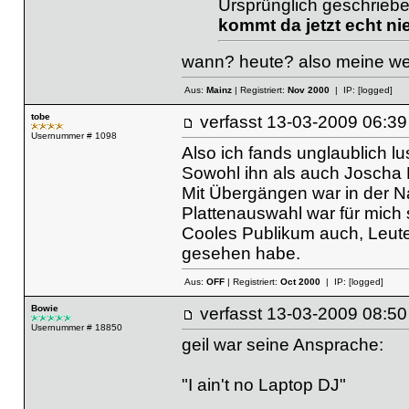
Ursprünglich geschriebe
kommt da jetzt echt n
wann? heute? also meine weni
Aus:
Mainz
| Registriert:
Nov 2000
| IP:
[logged]
tobe
verfasst
13-03-2009 06
Usernummer # 1098
Also ich fands unglaublich lus
Sowohl ihn als auch Joscha
Mit Übergängen war in der Na
Plattenauswahl war für mich 
Cooles Publikum auch, Leute 
gesehen habe.
Aus:
OFF
| Registriert:
Oct 2000
| IP:
[logged]
Bowie
verfasst
13-03-2009 08
Usernummer # 18850
geil war seine Ansprache:
"I ain't no Laptop DJ"