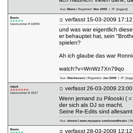
Aus:
Mainz
| Registriert:
Nov 2000
| IP:
[logged]
Bowie
verfasst
15-03-2009 17
Usernummer # 18850
und was war eigentlich dies
er behauptet hat, sein "Brothe
spielen?
Ah ich glaube das war Ronni
watch?v=WnWz7Xn79qo
Aus:
Oberhessen
| Registriert:
Jan 2008
| IP:
[logg
ndark
verfasst
26-03-2009 23
Usernummer # 3037
Wenn jemand zu Pilooski ( = 
der sich als DJ so macht.
Seine Re-Edits sind allesamt 
Aus:
ulmost | www.myspace.com/soundfreaks
| Re
Bowie
verfasst
28-03-2009 12