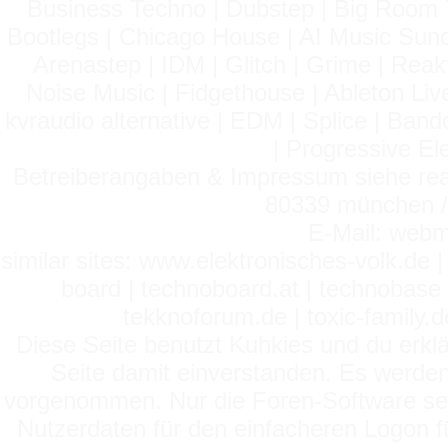
Business Techno | Dubstep | Big Room 
Bootlegs | Chicago House | AI Music Suno 
Arenastep | IDM | Glitch | Grime | Rea
Noise Music | Fidgethouse | Ableton Liv
kvraudio alternative | EDM | Splice | Ba
| Progressive El
Betreiberangaben & Impressum siehe read
80339 münchen / 
E-Mail: webm
similar sites: www.elektronisches-volk.de
board | technoboard.at | technobase 
tekknoforum.de | toxic-family.de 
Diese Seite benutzt Kuhkies und du erklä
Seite damit einverstanden. Es werden
vorgenommen. Nur die Foren-Software setz
Nutzerdaten für den einfacheren Logon für