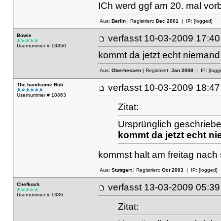
ICh werd ggf am 20. mal vo
Aus:
Berlin
| Registriert:
Dec 2001
| IP:
[logged]
Bowie
verfasst
10-03-2009 17
Usernummer # 18850
kommt da jetzt echt niemand
Aus:
Oberhessen
| Registriert:
Jan 2008
| IP:
[logg
The handsome Bob
verfasst
10-03-2009 18
Usernummer # 10863
Zitat:
Ursprünglich geschriebe
kommt da jetzt echt n
kommst halt am freitag nach 
Aus:
Stuttgart
| Registriert:
Oct 2003
| IP:
[logged]
Chefkoch
verfasst
13-03-2009 05
Usernummer # 1336
Zitat: