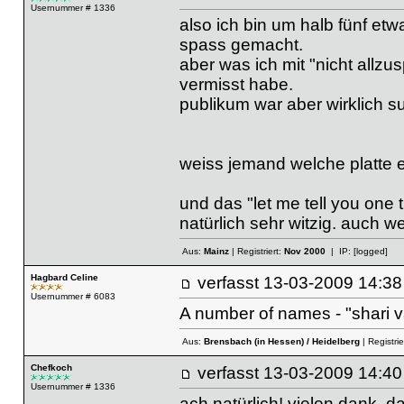
Usernummer # 1336
also ich bin um halb fünf etwa
spass gemacht.
aber was ich mit "nicht allz
vermisst habe.
publikum war aber wirklich s
weiss jemand welche platte er
und das "let me tell you one t
natürlich sehr witzig. auch w
Aus:
Mainz
| Registriert:
Nov 2000
| IP:
[logged]
Hagbard Celine
verfasst
13-03-2009 14
Usernummer # 6083
A number of names - "shari va
Aus:
Brensbach (in Hessen) / Heidelberg
| Registrie
Chefkoch
verfasst
13-03-2009 14
Usernummer # 1336
ach natürlich! vielen dank, d