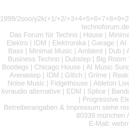
1999/2ooo/y2k(+1/+2/+3+4+5+6+7+8+9
technoforum.de
Das Forum für Techno | House | Minima
Elektro | IDM | Elektronika | Garage | A
Bass | Minimal Music | Ambient | Dub | 
Business Techno | Dubstep | Big Room 
Bootlegs | Chicago House | AI Music Suno 
Arenastep | IDM | Glitch | Grime | Rea
Noise Music | Fidgethouse | Ableton Liv
kvraudio alternative | EDM | Splice | Ba
| Progressive El
Betreiberangaben & Impressum siehe read
80339 münchen / 
E-Mail: webm