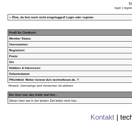
t
login
|
regist
»
Öhm, du bist noch nicht eingelogged!
Login
oder
register
Profil für Chefkoch
Member Status
:
Usernummer
:
Registriert:
Posts:
Ort
:
Hobbies & Interessen
:
Geburtsdatum
:
Pflichtfeld: Woher kennst du's technoforum.de..?
:
Hinweis: Userratings sind momentan de-aktiviert
Der User war das letzte mal hier...
Dieser User war in der letzten Zeit leider nicht hier...
Kontakt
|
tec