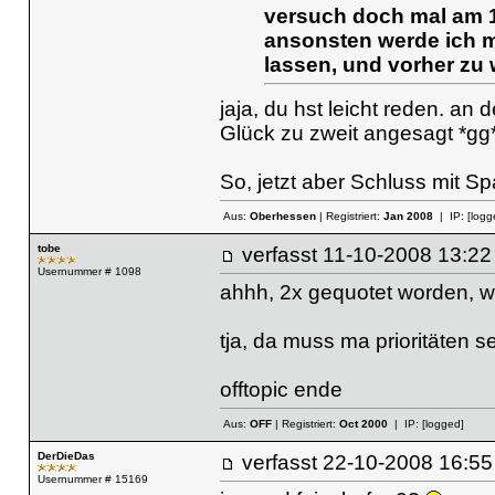
versuch doch mal am 1
ansonsten werde ich m
lassen, und vorher zu 
jaja, du hst leicht reden. a
Glück zu zweit angesagt *gg
So, jetzt aber Schluss mit 
Aus:
Oberhessen
| Registriert:
Jan 2008
| IP:
[logg
tobe
verfasst
11-10-2008 13
Usernummer # 1098
ahhh, 2x gequotet worden, w
tja, da muss ma prioritäten se
offtopic ende
Aus:
OFF
| Registriert:
Oct 2000
| IP:
[logged]
DerDieDas
verfasst
22-10-2008 16
Usernummer # 15169