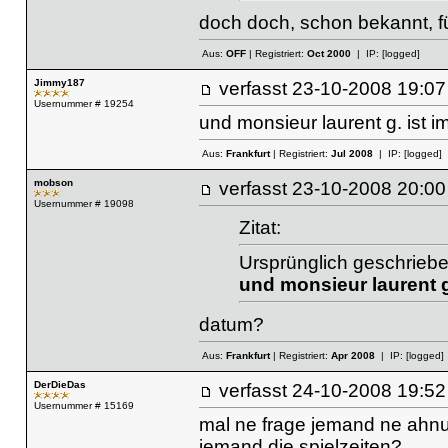
doch doch, schon bekannt, fü
Aus:
OFF
| Registriert:
Oct 2000
| IP:
[logged]
Jimmy187
verfasst
23-10-2008 19
Usernummer # 19254
und monsieur laurent g. ist i
Aus:
Frankfurt
| Registriert:
Jul 2008
| IP:
[logged]
mobson
verfasst
23-10-2008 20
Usernummer # 19098
Zitat:
Ursprünglich geschrieb
und monsieur laurent g.
datum?
Aus:
Frankfurt
| Registriert:
Apr 2008
| IP:
[logged]
DerDieDas
verfasst
24-10-2008 19
Usernummer # 15169
mal ne frage jemand ne ahnu
jemand die spielzeiten?