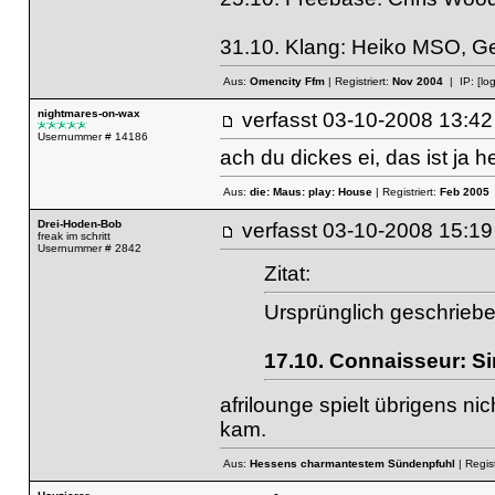
31.10. Klang: Heiko MSO, G
Aus:
Omencity Ffm
| Registriert:
Nov 2004
| IP:
[lo
nightmares-on-wax
verfasst
03-10-2008 13
Usernummer # 14186
ach du dickes ei, das ist ja h
Aus:
die: Maus: play: House
| Registriert:
Feb 2005
Drei-Hoden-Bob
verfasst
03-10-2008 15
freak im schritt
Usernummer # 2842
Zitat:
Ursprünglich geschrieb
17.10. Connaisseur: Sim
afrilounge spielt übrigens ni
kam.
Aus:
Hessens charmantestem Sündenpfuhl
| Regist