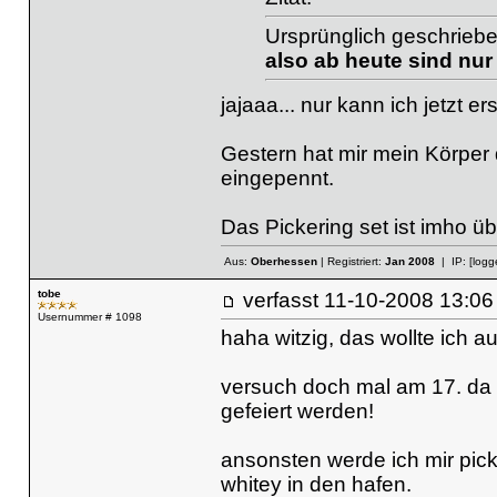
Ursprünglich geschriebe
also ab heute sind nur
jajaaa... nur kann ich jetzt e
Gestern hat mir mein Körpe
eingepennt.
Das Pickering set ist imho üb
Aus:
Oberhessen
| Registriert:
Jan 2008
| IP:
[logg
tobe
verfasst
11-10-2008 13
Usernummer # 1098
haha witzig, das wollte ich 
versuch doch mal am 17. da 
gefeiert werden!
ansonsten werde ich mir pick
whitey in den hafen.