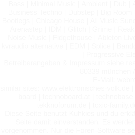
Bass | Minimal Music | Ambient | Dub | 
Business Techno | Dubstep | Big Room 
Bootlegs | Chicago House | AI Music Suno 
Arenastep | IDM | Glitch | Grime | Rea
Noise Music | Fidgethouse | Ableton Liv
kvraudio alternative | EDM | Splice | Ba
| Progressive El
Betreiberangaben & Impressum siehe read
80339 münchen / 
E-Mail: webm
similar sites: www.elektronisches-volk.de
board | technoboard.at | technobase 
tekknoforum.de | toxic-family.de 
Diese Seite benutzt Kuhkies und du erklä
Seite damit einverstanden. Es werden
vorgenommen. Nur die Foren-Software setz