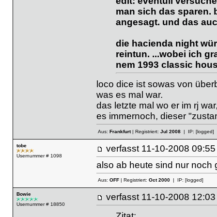
edit: eventüll versuch
man sich das sparen. b
angesagt. und das auc
die hacienda night wür
reintun. ...wobei ich
gr
nem 1993 classic house
loco dice ist sowas von überb
was es mal war.
das letzte mal wo er im rj wa
es immernoch, dieser "zustan
Aus:
Frankfurt
| Registriert:
Jul 2008
| IP:
[logged]
tobe
verfasst
11-10-2008 09
Usernummer # 1098
also ab heute sind nur noch 
Aus:
OFF
| Registriert:
Oct 2000
| IP:
[logged]
Bowie
verfasst
11-10-2008 12
Usernummer # 18850
Zitat: