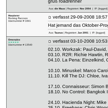
gruß roadrenner
Aus:
die Maus
| Registriert:
Nov 2004
| IP:
[logged]
Houzierer
verfasst
29-09-2008 18
Rocking Raccoon
Usernummer # 1841
Hat jemand das Oktober-Prog
Aus:
Taunus
| Registriert:
Jan 2001
| IP:
[logged]
Omenalex
verfasst
03-10-2008 10
Usernummer # 13540
02.10. Workzak: Paul-David,
03.10. R2R: Richie Hawtin, R
04.10. La Pena: Einzelkind, 
10.10. Minuskel: Marco Caro
11.10. Kill The DJ: Chloe, 
17.10. Connaisseur: Simon Bak
18.10. No Control: Bangkok 
24.10. Hacienda Night: Mike 
25.10. Freebase: Chris Wood,