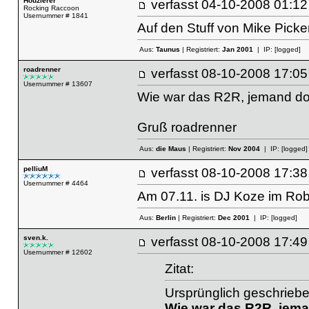
Houzierer
verfasst
04-10-2008 01
Rocking Raccoon
Usernummer # 1841
Auf den Stuff von Mike Picke
Aus:
Taunus
| Registriert:
Jan 2001
| IP:
[logged]
roadrenner
verfasst
08-10-2008 17
Usernummer # 13607
Wie war das R2R, jemand do
Gruß roadrenner
Aus:
die Maus
| Registriert:
Nov 2004
| IP:
[logged]
pelliuM
verfasst
08-10-2008 17
Usernummer # 4464
Am 07.11. is DJ Koze im Robb
Aus:
Berlin
| Registriert:
Dec 2001
| IP:
[logged]
sven.k.
verfasst
08-10-2008 17
Usernummer # 12602
Zitat:
Ursprünglich geschriebe
Wie war das R2R, jema