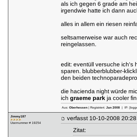
als ich gegen 6 grade am he
irgendwie hatte ich dann au
alles in allem ein riesen reinfa
seltsamerweise war auch re
reingelassen.
edit: eventüll versuche ich's
sparen. blubberblubber-klick
den beiden technoparadepro
die hacienda night würde mich
ich
graeme park
ja cooler f
Aus:
Oberhessen
| Registriert:
Jan 2008
| IP:
[logg
Jimmy187
verfasst
10-10-2008 20
Usernummer # 19254
Zitat: