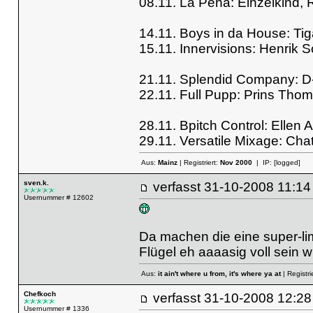
08.11. La Peña: Einzelkind, 
14.11. Boys in da House: Ti
15.11. Innervisions: Henrik
21.11. Splendid Company: D-
22.11. Full Pupp: Prins Tho
28.11. Bpitch Control: Ellen Al
29.11. Versatile Mixage: Cha
Aus:
Mainz
| Registriert:
Nov 2000
| IP:
[logged]
sven.k.
verfasst
31-10-2008 11
Usernummer # 12602
Da machen die eine super-li
Flügel eh aaaasig voll sein wi
Aus:
it ain't where u from, it's where ya at
| Registri
Chefkoch
verfasst
31-10-2008 12
Usernummer # 1336