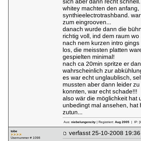
sich aber dann recht schnell.
whitey machten den anfang, k
synthieelectrotrashband. war
zum eingrooven...
danach wurde dann die bühne 
richtig voll, ind dem raum wo
nach nem kurzen intro gings
los, die meissten platten w
gespielten minimal!
nach ca 20min spritze er da
wahrscheinlich zur abkühlung
es war echt unglaublisch, sel
mussten aber dann leider zu 
konnten, war echt schade!!!
also wär die möglichkeit hat u
unbedingt mal ansehen, hat ha
zutun...
Aus:
niebelungencity
| Registriert:
Aug 2005
| IP:
[
tobe
verfasst
25-10-2008 19
Usernummer # 1098