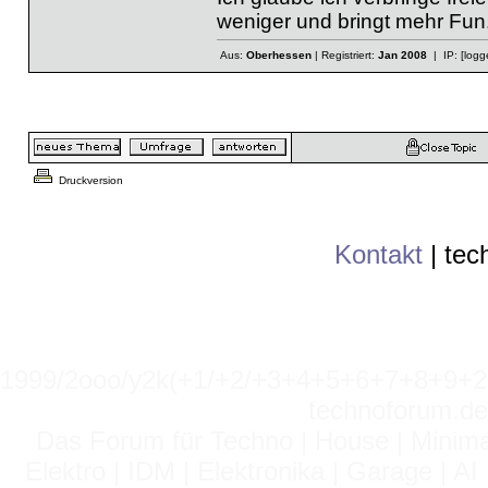
weniger und bringt mehr Fun
Aus:
Oberhessen
| Registriert:
Jan 2008
| IP:
[logg
Druckversion
Kontakt
|
tec
1999/2ooo/y2k(+1/+2/+3+4+5+6+7+8+9
technoforum.de
Das Forum für Techno | House | Minima
Elektro | IDM | Elektronika | Garage | A