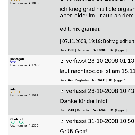
Usernummer # 1098
ich krieg grad multiple orga
aber leider im urlaub an dem
edit: nix garnier.
[ 07.11.2008, 19:19: Beitrag editiert
Aus:
OFF
| Registriert:
Oct 2000
| IP:
[logged]
pantagon
verfasst
28-10-2008 01
Usernummer # 17666
laut nachtabc.de ist am 15.
Aus:
ffm
| Registriert:
Jan 2007
| IP:
[logged]
tobe
verfasst
28-10-2008 10
Usernummer # 1098
Danke für die Info!
Aus:
OFF
| Registriert:
Oct 2000
| IP:
[logged]
Chefkoch
verfasst
31-10-2008 10
Usernummer # 1336
Grüß Gott!