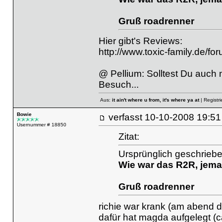
Gruß roadrenner
Hier gibt's Reviews:
http://www.toxic-family.de/f
@ Pellium: Solltest Du auch ma
Besuch...
Aus:
it ain't where u from, it's where ya at
| Registri
Bowie
verfasst
10-10-2008 19
Usernummer # 18850
Zitat:
Ursprünglich geschriebe
Wie war das R2R, jema
Gruß roadrenner
richie war krank (am abend d
dafür hat magda aufgelegt (