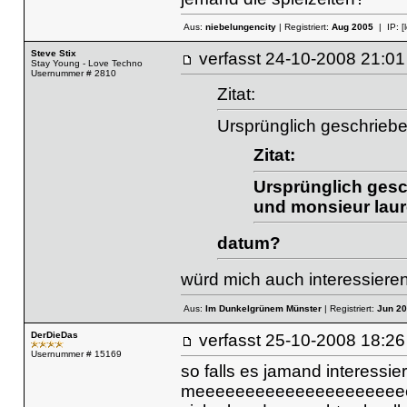
Aus:
niebelungencity
| Registriert:
Aug 2005
| IP:
[
Steve Stix
verfasst
24-10-2008 21
Stay Young - Love Techno
Usernummer # 2810
Zitat:
Ursprünglich geschrieb
Zitat:
Ursprünglich ges
und monsieur laure
datum?
würd mich auch interessiere
Aus:
Im Dunkelgrünem Münster
| Registriert:
Jun 2
DerDieDas
verfasst
25-10-2008 18
Usernummer # 15169
so falls es jamand interessier
meeeeeeeeeeeeeeeeeeeeeeeg