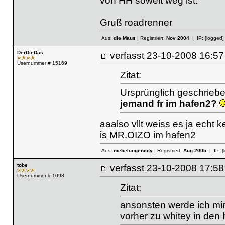
von HH soweit weg ist.
Gruß roadrenner
Aus:
die Maus
| Registriert:
Nov 2004
| IP:
[logged]
DerDieDas
verfasst
23-10-2008 16
Usernummer # 15169
Zitat:
Ursprünglich geschrieb
jemand fr im hafen2?
aaalso vllt weiss es ja echt 
is MR.OIZO im hafen2
Aus:
niebelungencity
| Registriert:
Aug 2005
| IP:
[
tobe
verfasst
23-10-2008 17
Usernummer # 1098
Zitat:
ansonsten werde ich mir
vorher zu whitey in den 