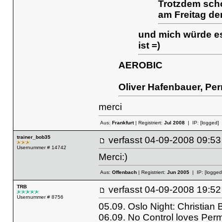
Trotzdem sch
am Freitag de
und mich würde es
ist =)
AEROBIC
Oliver Hafenbauer, Pe
merci
Aus:
Frankfurt
| Registriert:
Jul 2008
| IP:
[logged]
trainer_bob35
verfasst
04-09-2008 09
Usernummer # 14742
Merci:)
Aus:
Offenbach
| Registriert:
Jun 2005
| IP:
[logged
TRB
verfasst
04-09-2008 19
Usernummer # 8756
05.09. Oslo Night: Christian B
06.09. No Control loves Perm