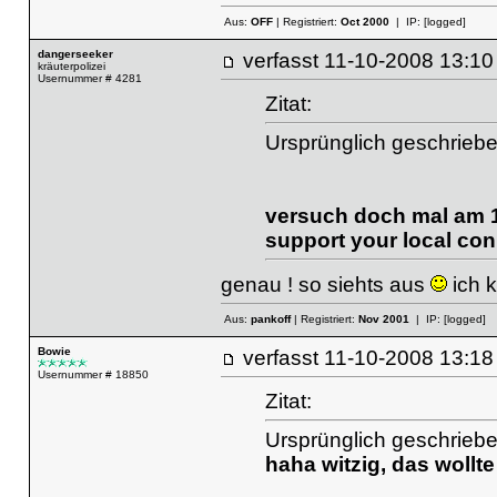
Aus:
OFF
| Registriert:
Oct 2000
| IP:
[logged]
dangerseeker
verfasst
11-10-2008 13
kräuterpolizei
Usernummer # 4281
Zitat:
Ursprünglich geschriebe
versuch doch mal am 1
support your local co
genau ! so siehts aus
ich k
Aus:
pankoff
| Registriert:
Nov 2001
| IP:
[logged]
Bowie
verfasst
11-10-2008 13
Usernummer # 18850
Zitat:
Ursprünglich geschriebe
haha witzig, das wollt