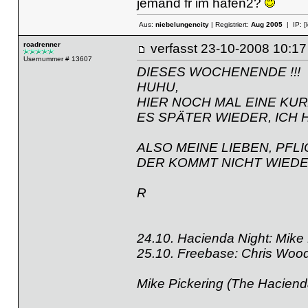
jemand fr im hafen2?
Aus:
niebelungencity
| Registriert:
Aug 2005
| IP:
[
roadrenner
verfasst
23-10-2008 10
Usernummer # 13607
DIESES WOCHENENDE !!!
HUHU,
HIER NOCH MAL EINE KUR
ES SPÄTER WIEDER, ICH H
ALSO MEINE LIEBEN, PFLI
DER KOMMT NICHT WIEDE
R
24.10. Hacienda Night: Mike 
25.10. Freebase: Chris Wood,
Mike Pickering (The Haciend