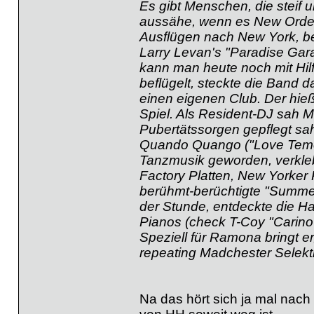
Es gibt Menschen, die steif
aussähe, wenn es New Order 
Ausflügen nach New York, b
Larry Levan's "Paradise Ga
kann man heute noch mit Hilf
beflügelt, steckte die Band 
einen eigenen Club. Der hie
Spiel. Als Resident-DJ sah Mi
Pubertätssorgen gepflegt sah
Quando Quango ("Love Temo" 
Tanzmusik geworden, verkleb
Factory Platten, New Yorker
berühmt-berüchtigte "Summe
der Stunde, entdeckte die 
Pianos (check T-Coy "Carino
Speziell für Ramona bringt e
repeating Madchester Selekt
Na das hört sich ja mal nac