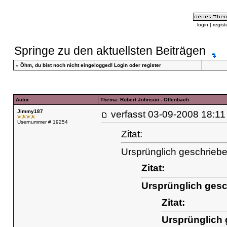
login
|
regist
Springe zu den aktuellsten Beiträgen
»
Öhm, du bist noch nicht eingelogged!
Login
oder
register
Autor
Thema: Robert Johnson - Offenbach
Jimmy187
verfasst
03-09-2008 18
Usernummer # 19254
Zitat:
Ursprünglich geschrieb
Zitat:
Ursprünglich ges
Zitat:
Ursprünglich 