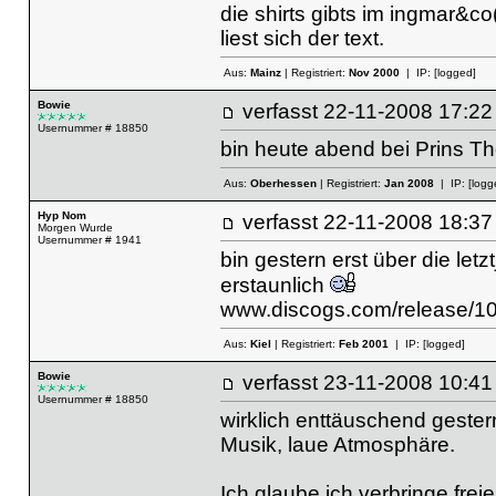
die shirts gibts im ingmar&c
liest sich der text.
Aus:
Mainz
| Registriert:
Nov 2000
| IP:
[logged]
Bowie
verfasst
22-11-2008 17
Usernummer # 18850
bin heute abend bei Prins 
Aus:
Oberhessen
| Registriert:
Jan 2008
| IP:
[logg
Hyp Nom
verfasst
22-11-2008 18
Morgen Wurde
Usernummer # 1941
bin gestern erst über die letz
erstaunlich
www.discogs.com/release/1
Aus:
Kiel
| Registriert:
Feb 2001
| IP:
[logged]
Bowie
verfasst
23-11-2008 10
Usernummer # 18850
wirklich enttäuschend gestern
Musik, laue Atmosphäre.
Ich glaube ich verbringe fre