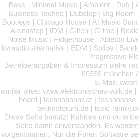
Bass | Minimal Music | Ambient | Dub | 
Business Techno | Dubstep | Big Room 
Bootlegs | Chicago House | AI Music Suno 
Arenastep | IDM | Glitch | Grime | Rea
Noise Music | Fidgethouse | Ableton Liv
kvraudio alternative | EDM | Splice | Ba
| Progressive El
Betreiberangaben & Impressum siehe read
80339 münchen / 
E-Mail: webm
similar sites: www.elektronisches-volk.de
board | technoboard.at | technobase 
tekknoforum.de | toxic-family.de 
Diese Seite benutzt Kuhkies und du erklä
Seite damit einverstanden. Es werden
vorgenommen. Nur die Foren-Software setz