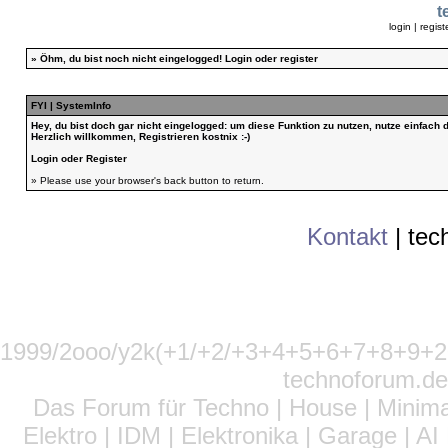
t
login
|
regist
»
Öhm, du bist noch nicht eingelogged!
Login
oder
register
FYI | SystemInfo
Hey, du bist doch gar nicht eingelogged: um diese Funktion zu nutzen, nutze einfach
Herzlich willkommen, Registrieren kostnix :-)
Login
oder
Register
» Please use your browser's back button to return.
Kontakt
|
tec
1999/2ooo/y2k(+1/+2/+3+4+5+6+7+8+9
technoforum.de
Das Forum für Techno | House | Minima
Elektro | IDM | Elektronika | Garage | A