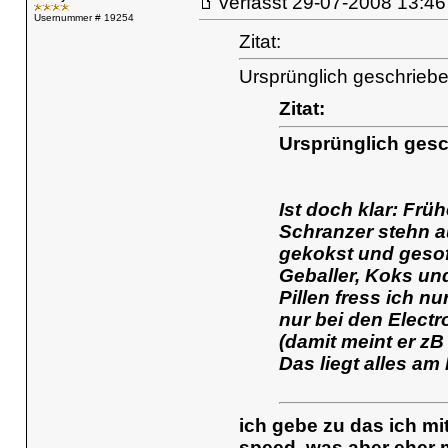
verfasst
29-07-2008 13
Usernummer # 19254
Zitat:
Ursprünglich geschrieb
Zitat:
Ursprünglich gesc
Ist doch klar: Frü
Schranzer stehn a
gekokst und gesof
Geballer, Koks u
Pillen fress ich nu
nur bei den Electr
(damit meint er z
Das liegt alles am
ich gebe zu das ich mi
speed, was aber eher 