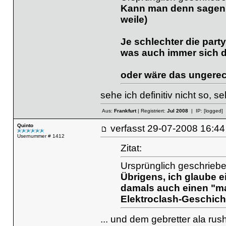
Kann man denn sagen (
weile)
Je schlechter die part
was auch immer sich d
oder wäre das ungerech
sehe ich definitiv nicht so,
Aus:
Frankfurt
| Registriert:
Jul 2008
| IP:
[logged]
Quinto
verfasst
29-07-2008 16
Usernummer # 1412
Zitat:
Ursprünglich geschrieb
Übrigens, ich glaube e
damals auch einen "ma
Elektroclash-Geschich
... und dem gebretter ala rus