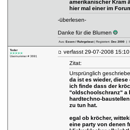
amerikanischer Kram ä
hier mal einer im For
-überlesen-
Danke für die Blumen
Aus:
Essen / Ruhrgebeat
| Registriert:
Dec 2000
| I
Teder
verfasst
29-07-2008 15
Usernummer # 3691
Zitat:
Ursprünglich geschrieb
da ist es wieder, diese
ich finde dass der krö
"oldschoolschranz" a l
hardtechno-baustellen
zu tun hat.
egal ob kröcher, wittek
eine party von denen fr