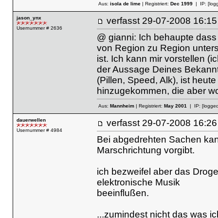
Aus:
isola de lime
| Registriert:
Dec 1999
| IP:
[log
jason_ynx
verfasst
29-07-2008 16
Usernummer # 2636
@ gianni: Ich behaupte dass 
von Region zu Region unter
ist. Ich kann mir vorstellen (i
der Aussage Deines Bekannten
(Pillen, Speed, Alk), ist heu
hinzugekommen, die aber woh
Aus:
Mannheim
| Registriert:
May 2001
| IP:
[logged
dauerwellen
verfasst
29-07-2008 16
Usernummer # 4984
Bei abgedrehten Sachen kann
Marschrichtung vorgibt.
ich bezweifel aber das Drog
elektronische Musik
beeinflußen.
...zumindest nicht das was ic