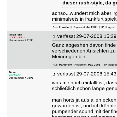
dieser rush-style, da g
achso...wundert mich aber ir
minimalsets in frankfurt spielt
Aus:
Frankfurt
| Registriert:
Jul 2008
| IP:
[logged]
jason_ynx
verfasst
29-07-2008 15
Usernummer # 2636
Ganz abgeshen davon finde i
verschiedenen Ansichten zu
Meinungen bin.
Aus:
Mannheim
| Registriert:
May 2001
| IP:
[logged
Teder
verfasst
29-07-2008 15
Usernummer # 3691
was mir noch einfällt ist, da
schließlich schon lange gen
man hörts ja aus allen ecken
geworden ist, und ich könnte 
pumpender sound mit der fine