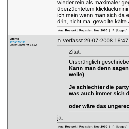
wieder rein als maximaler g
überzüchtetem klicklackmini
ich mein wenn man sich da ei
drin, nicht mal gewollte kält
Aus:
Rostock
| Registriert:
Nov 2000
| IP:
[logged]
Quinto
verfasst
29-07-2008 16
Usernummer # 1412
Zitat:
Ursprünglich geschrieb
Kann man denn sagen (
weile)
Je schlechter die part
was auch immer sich d
oder wäre das ungerech
ja.
Aus:
Rostock
| Registriert:
Nov 2000
| IP:
[logged]