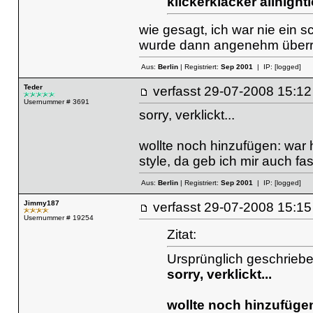
klickerklacker allnightl
wie gesagt, ich war nie ein s
wurde dann angenehm überr
Aus:
Berlin
| Registriert:
Sep 2001
| IP:
[logged]
Teder
verfasst
29-07-2008 15
Usernummer # 3691
sorry, verklickt...
wollte noch hinzufügen: war h
style, da geb ich mir auch fa
Aus:
Berlin
| Registriert:
Sep 2001
| IP:
[logged]
Jimmy187
verfasst
29-07-2008 15
Usernummer # 19254
Zitat:
Ursprünglich geschriebe
sorry, verklickt...
wollte noch hinzufügen