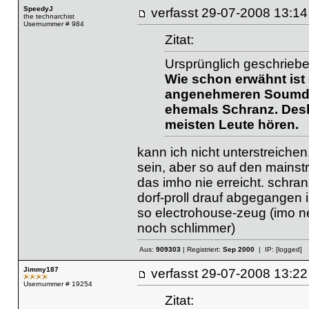
SpeedyJ
verfasst
29-07-2008 13
the technarchist
Usernummer # 984
Zitat:
Ursprünglich geschrieb
Wie schon erwähnt ist
angenehmeren Soumd S
ehemals Schranz. Desh
meisten Leute hören.
kann ich nicht unterstreiche
sein, aber so auf den mains
das imho nie erreicht. schra
dorf-proll drauf abgegangen i
so electrohouse-zeug (imo n
noch schlimmer)
Aus:
909303
| Registriert:
Sep 2000
| IP:
[logged]
Jimmy187
verfasst
29-07-2008 13
Usernummer # 19254
Zitat: