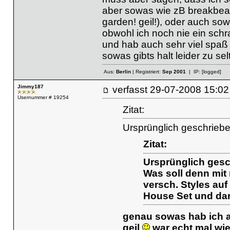
aber sowas wie zB breakbeat s
garden! geil!), oder auch sow
obwohl ich noch nie ein schra
und hab auch sehr viel spaß
sowas gibts halt leider zu s
Aus:
Berlin
| Registriert:
Sep 2001
| IP:
[logged]
Jimmy187
verfasst
29-07-2008 15
Usernummer # 19254
Zitat:
Ursprünglich geschriebe
Zitat:
Ursprünglich gesc
Was soll denn mit 
versch. Styles au
House Set und d
genau sowas hab ich am
geil
war echt mal wie