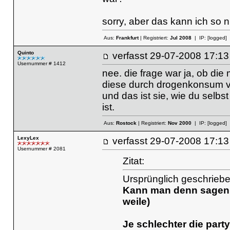
sorry, aber das kann ich so n
Aus:
Frankfurt
| Registriert:
Jul 2008
| IP:
[logged]
Quinto
verfasst
29-07-2008 17
Usernummer # 1412
nee. die frage war ja, ob die
diese durch drogenkonsum ver
und das ist sie, wie du selbs
ist.
Aus:
Rostock
| Registriert:
Nov 2000
| IP:
[logged]
LexyLex
verfasst
29-07-2008 17
Usernummer # 2081
Zitat:
Ursprünglich geschrieb
Kann man denn sagen (
weile)
Je schlechter die part