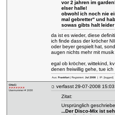
vor 2 jahren im garden!
elser halle!
obwohl ich noch nie ei
mal gebretter" und hab
sowas gibts halt leide
da ist es wieder, diese defini
ich finde dass der kröcher NI
oder beyer gespielt hat, son
augen nichts mehr mit musik 
egal ob kröcher, wittekind, k
denen freiwillig gehe, tue ich 
Aus:
Frankfurt
| Registriert:
Jul 2008
| IP:
[logged]
CHoCi
verfasst
29-07-2008 15
Usernummer # 1630
Zitat:
Ursprünglich geschriebe
...Der Disco-Mix ist seh