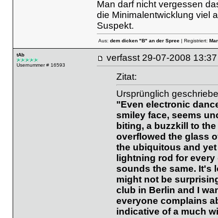
Man darf nicht vergessen das
die Minimalentwicklung viel 
Suspekt.
Aus:
dem dicken "B" an der Spree
| Registriert:
Mar
tAb
verfasst
29-07-2008 13
Usernummer # 16593
Zitat:
Ursprünglich geschriebe
"Even electronic dance
smiley face, seems unc
biting, a buzzkill to t
overflowed the glass o
the ubiquitous and ye
lightning rod for every 
sounds the same. It's l
might not be surprising 
club in Berlin and I wan
everyone complains ab
indicative of a much w