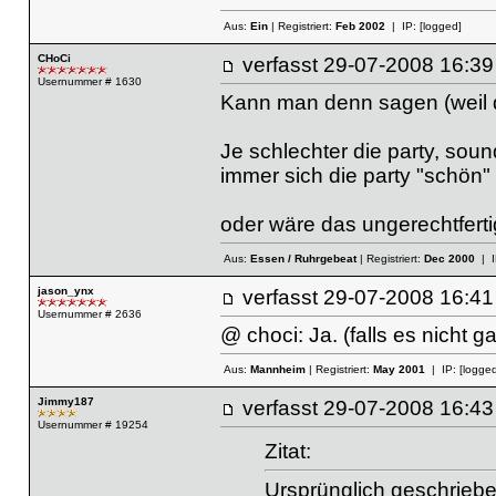
Aus:
Ein
| Registriert:
Feb 2002
| IP:
[logged]
CHoCi
verfasst
29-07-2008 16
Usernummer # 1630
Kann man denn sagen (weil d
Je schlechter die party, sou
immer sich die party "schön"
oder wäre das ungerechtferti
Aus:
Essen / Ruhrgebeat
| Registriert:
Dec 2000
| I
jason_ynx
verfasst
29-07-2008 16
Usernummer # 2636
@ choci: Ja. (falls es nicht gan
Aus:
Mannheim
| Registriert:
May 2001
| IP:
[logged
Jimmy187
verfasst
29-07-2008 16
Usernummer # 19254
Zitat:
Ursprünglich geschrieb