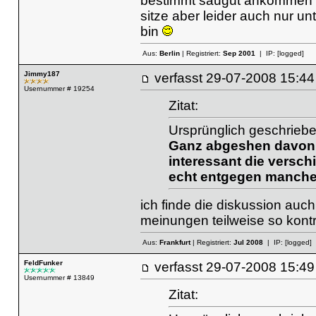
bestimmt saugut ankommen 
sitze aber leider auch nur un
bin
Aus:
Berlin
| Registriert:
Sep 2001
| IP:
[logged]
Jimmy187
verfasst
29-07-2008 15
Usernummer # 19254
Zitat:
Ursprünglich geschriebe
Ganz abgeshen davon f
interessant die versc
echt entgegen manche
ich finde die diskussion auch
meinungen teilweise so kont
Aus:
Frankfurt
| Registriert:
Jul 2008
| IP:
[logged]
FeldFunker
verfasst
29-07-2008 15
Usernummer # 13849
Zitat: