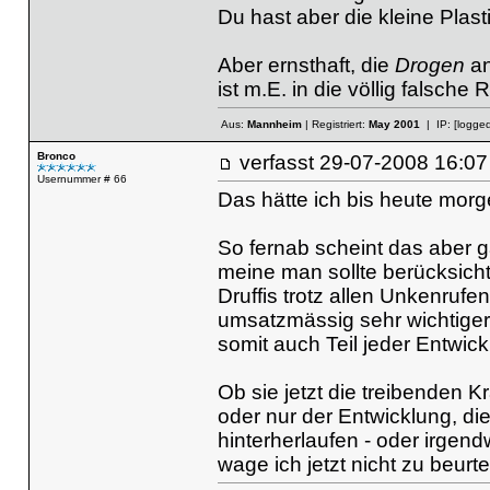
Du hast aber die kleine Plast
Aber ernsthaft, die
Drogen
an
ist m.E. in die völlig falsche
Aus:
Mannheim
| Registriert:
May 2001
| IP:
[logged
Bronco
verfasst
29-07-2008 16
Usernummer # 66
Das hätte ich bis heute mor
So fernab scheint das aber ga
meine man sollte berücksicht
Druffis trotz allen Unkenrufe
umsatzmässig sehr wichtiger
somit auch Teil jeder Entwic
Ob sie jetzt die treibenden Kr
oder nur der Entwicklung, di
hinterherlaufen - oder irgend
wage ich jetzt nicht zu beurte