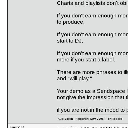
Charts and playlists don't obl
If you don't earn enough mone
to produce.
If you don't earn enough mon
start to DJ.
If you don't earn enough mon
more if you start a label.
There are more phrases to illu
and "will play."
Your demo as a Sendspace lin
not give the impression that 
if you are not in the mood to p
Aus:
Berlin
| Registriert:
May 2006
| IP:
[logged]
Jimmy187