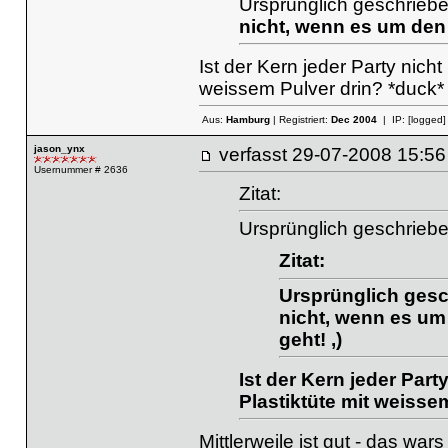
Ursprünglich geschrieb
nicht, wenn es um den 
Ist der Kern jeder Party nicht
weissem Pulver drin? *duck*
Aus:
Hamburg
| Registriert:
Dec 2004
| IP:
[logged]
jason_ynx
verfasst
29-07-2008 15
Usernummer # 2636
Zitat:
Ursprünglich geschriebe
Zitat:
Ursprünglich ges
nicht, wenn es um 
geht! ,)
Ist der Kern jeder Part
Plastiktüte mit weisse
Mittlerweile ist gut - das wa