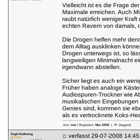
Vielleicht ist es die Frage d
Maximale erreichen. Auch Mi
raubt natürlich weniger Kraf
echten Ravern von damals, 
Die Drogen helfen mehr denn
dem Alltag ausklinken können
Drogen unterwegs ist, so läs
langweiligen Minimalnacht ei
irgendwann abstellen.
Sicher liegt es auch ein wen
Früher haben analoge Kästen
Audiospuren-Trockner wie Ab
musikalischen Eingebungen e
Genies sind, kommen sie eben
als es vertrocknete Koks-He
Aus:
nrw
| Registriert:
Mar 2006
| IP:
[logged]
Zogh-Gothmog
verfasst
29-07-2008 14