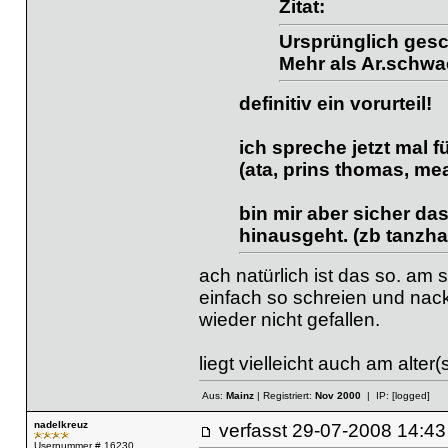
Zitat:
Ursprünglich gesc
Mehr als Ar.schwac
definitiv ein vorurteil!
ich spreche jetzt mal 
(ata, prins thomas, meat
bin mir aber sicher d
hinausgeht. (zb tanzha
ach natürlich ist das so. am
einfach so schreien und nac
wieder nicht gefallen.
liegt vielleicht auch am alter(
Aus:
Mainz
| Registriert:
Nov 2000
| IP:
[logged]
nadelkreuz
verfasst
29-07-2008 14
Usernummer # 16230