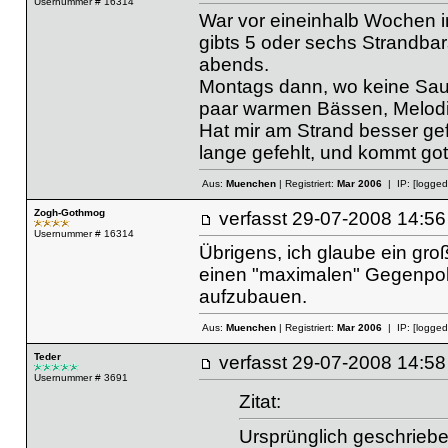
Usernummer # 16314
War vor eineinhalb Wochen i
gibts 5 oder sechs Strandbars
abends.
Montags dann, wo keine Sau d
paar warmen Bässen, Melodi
Hat mir am Strand besser gef
lange gefehlt, und kommt go
Aus:
Muenchen
| Registriert:
Mar 2006
| IP:
[logged
Zogh-Gothmog
verfasst
29-07-2008 14
Usernummer # 16314
Übrigens, ich glaube ein gr
einen "maximalen" Gegenpol 
aufzubauen.
Aus:
Muenchen
| Registriert:
Mar 2006
| IP:
[logged
Teder
verfasst
29-07-2008 14
Usernummer # 3691
Zitat:
Ursprünglich geschriebe