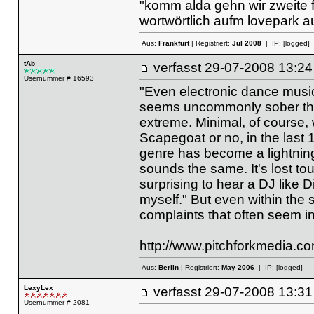
"komm alda gehn wir zweite flo
wortwörtlich aufm lovepark 
Aus:
Frankfurt
| Registriert:
Jul 2008
| IP:
[logged]
tAb
verfasst
29-07-2008 13
Usernummer # 16593
"Even electronic dance music
seems uncommonly sober these d
extreme. Minimal, of course, 
Scapegoat or no, in the last
genre has become a lightning r
sounds the same. It's lost tou
surprising to hear a DJ like Dip
myself." But even within the
complaints that often seem i
http://www.pitchforkmedia.co
Aus:
Berlin
| Registriert:
May 2006
| IP:
[logged]
LexyLex
verfasst
29-07-2008 13
Usernummer # 2081