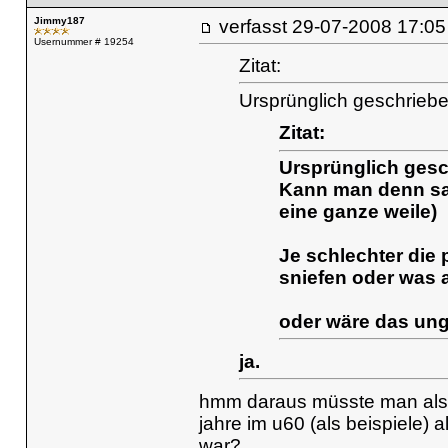
Jimmy187
verfasst
29-07-2008 17
Usernummer # 19254
Zitat:
Ursprünglich geschrieb
Zitat:
Ursprünglich gesc
Kann man denn sag
eine ganze weile)
Je schlechter die 
sniefen oder was 
oder wäre das unge
ja.
hmm daraus müsste man also 
jahre im u60 (als beispiele) 
war?