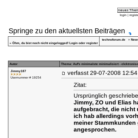
login
|
regist
Springe zu den aktuellsten Beiträgen
technoforum.de
»
News
»
Öhm, du bist noch nicht eingelogged!
Login
oder
register
Autor
Thema: Auf's minimalste minimalisiert - elektronis
Jimmy187
verfasst
29-07-2008 12
Usernummer # 19254
Zitat:
Ursprünglich geschriebe
Jimmy, ZO und Elias h
aufgebracht, die nicht
ich hab allerdings vorh
meiner Stammkunden g
angesprochen.