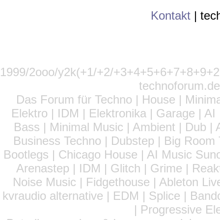
Kontakt
|
tec
1999/2ooo/y2k(+1/+2/+3+4+5+6+7+8+9
technoforum.de
Das Forum für Techno | House | Minima
Elektro | IDM | Elektronika | Garage | A
Bass | Minimal Music | Ambient | Dub | 
Business Techno | Dubstep | Big Room 
Bootlegs | Chicago House | AI Music Suno 
Arenastep | IDM | Glitch | Grime | Rea
Noise Music | Fidgethouse | Ableton Liv
kvraudio alternative | EDM | Splice | Ba
| Progressive El