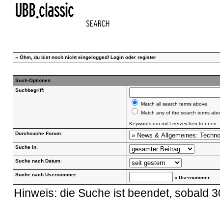
»
Öhm, du bist noch nicht eingelogged!
Login
oder
register
Such-Optionen
Suchbegriff
:
Match all search terms above.
Match any of the search terms abo
Keywords nur mit Leerzeichen trennen 
Durchsuche Forum
:
Suche in
:
Suche nach Datum
:
Suche nach Usernummer
:
« Usernummer
Hinweis: die Suche ist beendet, sobald 