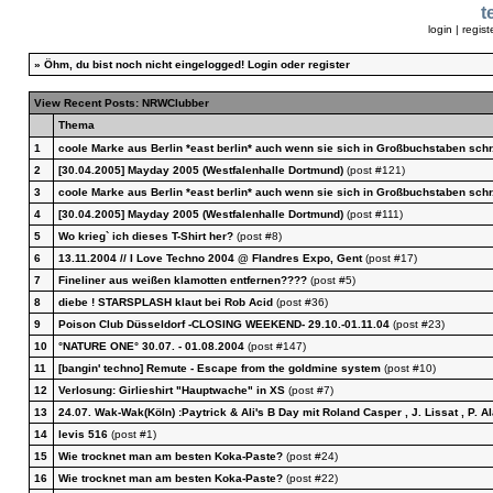
t
login
|
regist
»
Öhm, du bist noch nicht eingelogged!
Login
oder
register
View Recent Posts: NRWClubber
Thema
1
coole Marke aus Berlin *east berlin* auch wenn sie sich in Großbuchstaben schr
2
[30.04.2005] Mayday 2005 (Westfalenhalle Dortmund)
(post #121)
3
coole Marke aus Berlin *east berlin* auch wenn sie sich in Großbuchstaben schr
4
[30.04.2005] Mayday 2005 (Westfalenhalle Dortmund)
(post #111)
5
Wo krieg` ich dieses T-Shirt her?
(post #8)
6
13.11.2004 // I Love Techno 2004 @ Flandres Expo, Gent
(post #17)
7
Fineliner aus weißen klamotten entfernen????
(post #5)
8
diebe ! STARSPLASH klaut bei Rob Acid
(post #36)
9
Poison Club Düsseldorf -CLOSING WEEKEND- 29.10.-01.11.04
(post #23)
10
°NATURE ONE° 30.07. - 01.08.2004
(post #147)
11
[bangin' techno] Remute - Escape from the goldmine system
(post #10)
12
Verlosung: Girlieshirt "Hauptwache" in XS
(post #7)
13
24.07. Wak-Wak(Köln) :Paytrick & Ali's B Day mit Roland Casper , J. Lissat , P. Al
14
levis 516
(post #1)
15
Wie trocknet man am besten Koka-Paste?
(post #24)
16
Wie trocknet man am besten Koka-Paste?
(post #22)