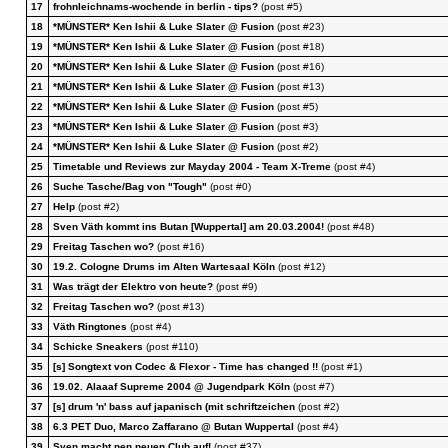
17
frohnleichnams-wochende in berlin - tips?
(post #5)
18
*MÜNSTER* Ken Ishii & Luke Slater @ Fusion
(post #23)
19
*MÜNSTER* Ken Ishii & Luke Slater @ Fusion
(post #18)
20
*MÜNSTER* Ken Ishii & Luke Slater @ Fusion
(post #16)
21
*MÜNSTER* Ken Ishii & Luke Slater @ Fusion
(post #13)
22
*MÜNSTER* Ken Ishii & Luke Slater @ Fusion
(post #5)
23
*MÜNSTER* Ken Ishii & Luke Slater @ Fusion
(post #3)
24
*MÜNSTER* Ken Ishii & Luke Slater @ Fusion
(post #2)
25
Timetable und Reviews zur Mayday 2004 - Team X-Treme
(post #4)
26
Suche Tasche/Bag von "Tough"
(post #0)
27
Help
(post #2)
28
Sven Väth kommt ins Butan [Wuppertal] am 20.03.2004!
(post #48)
29
Freitag Taschen wo?
(post #16)
30
19.2. Cologne Drums im Alten Wartesaal Köln
(post #12)
31
Was trägt der Elektro von heute?
(post #9)
32
Freitag Taschen wo?
(post #13)
33
Väth Ringtones
(post #4)
34
Schicke Sneakers
(post #110)
35
[s] Songtext von Codec & Flexor - Time has changed !!
(post #1)
36
19.02. Alaaaf Supreme 2004 @ Jugendpark Köln
(post #7)
37
[s] drum 'n' bass auf japanisch (mit schriftzeichen
(post #2)
38
6.3 PET Duo, Marco Zaffarano @ Butan Wuppertal
(post #4)
39
Sven macht nen neuen Club auf!
(post #37)