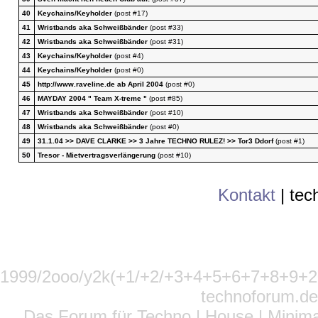
40
Keychains/Keyholder
(post #17)
41
Wristbands aka Schweißbänder
(post #33)
42
Wristbands aka Schweißbänder
(post #31)
43
Keychains/Keyholder
(post #4)
44
Keychains/Keyholder
(post #0)
45
http://www.raveline.de ab April 2004
(post #0)
46
MAYDAY 2004 " Team X-treme "
(post #85)
47
Wristbands aka Schweißbänder
(post #10)
48
Wristbands aka Schweißbänder
(post #0)
49
31.1.04 >> DAVE CLARKE >> 3 Jahre TECHNO RULEZ! >> Tor3 Ddorf
(post #1)
50
Tresor - Mietvertragsverlängerung
(post #10)
Kontakt
|
tec
1999/2ooo/y2k(+1/+2/+3+4+5+6+7+8+9
technoforum.de
Das Forum für Techno | House | Minima