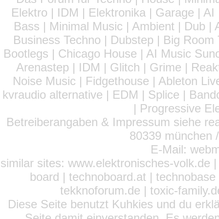
Elektro | IDM | Elektronika | Garage | A
Bass | Minimal Music | Ambient | Dub | 
Business Techno | Dubstep | Big Room 
Bootlegs | Chicago House | AI Music Suno 
Arenastep | IDM | Glitch | Grime | Rea
Noise Music | Fidgethouse | Ableton Liv
kvraudio alternative | EDM | Splice | Ba
| Progressive El
Betreiberangaben & Impressum siehe read
80339 münchen / 
E-Mail: webm
similar sites: www.elektronisches-volk.de
board | technoboard.at | technobase 
tekknoforum.de | toxic-family.de 
Diese Seite benutzt Kuhkies und du erklä
Seite damit einverstanden. Es werden