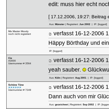
edit: muss hier echt noc
[ 17.12.2006, 19:27: Beitrag e
Aus:
Münster
| Registriert:
Jun 2002
| IP:
[logged]
Mix Master Moody
verfasst
16-12-20
noch nicht registriert
Häppy Börthday und ein 
IP:
[logged]
Cie
verfasst
16-12-2006
A3000
Usernummer # 3564
yeah sauber.
Glückwun
Aus:
Köln
| Registriert:
Aug 2001
| IP:
[logged]
Schöne Töne
verfasst
16-12-2006
Usernummer # 7249
Dann auch von mir Glü
Aus:
gezeichnet
| Registriert:
Sep 2002
| IP:
[logge