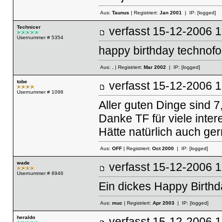
Aus:
Taunus
| Registriert:
Jan 2001
| IP:
[logged]
Technicer
verfasst
15-12-2006
Usernummer # 5354
happy birthday technofo
Aus:
.
| Registriert:
Mar 2002
| IP:
[logged]
tobe
verfasst
15-12-2006
Usernummer # 1098
Aller guten Dinge sind 7,
Danke TF für viele inter
Hätte natürlich auch ger
Aus:
OFF
| Registriert:
Oct 2000
| IP:
[logged]
wade
verfasst
15-12-2006
Usernummer # 8946
Ein dickes Happy Birthd
Aus:
muc
| Registriert:
Apr 2003
| IP:
[logged]
heraldo
verfasst
15-12-2006