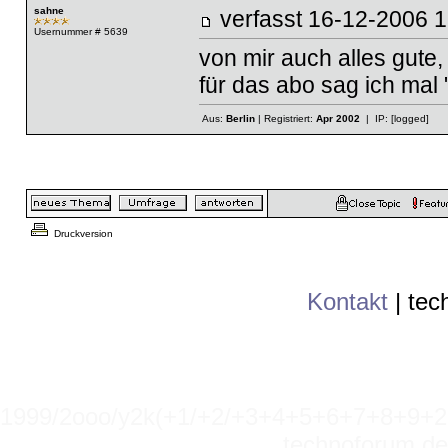
sahne
verfasst
16-12-2006
Usernummer # 5639
von mir auch alles gute,
für das abo sag ich mal
Aus:
Berlin
| Registriert:
Apr 2002
| IP:
[logged]
Druckversion
Kontakt
|
tec
1999/2ooo/y2k(+1/+2/+3+4+5+6+7+8+9
technoforum.de