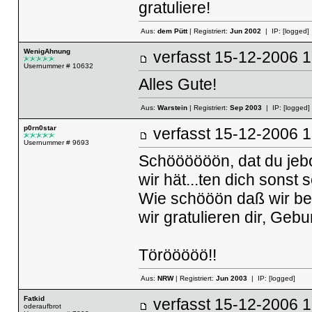
gratuliere!
Aus:
dem Pütt
| Registriert:
Jun 2002
| IP:
[logged]
WenigAhnung
verfasst
15-12-2006
Usernummer # 10632
Alles Gute!
Aus:
Warstein
| Registriert:
Sep 2003
| IP:
[logged]
p0rn0star
verfasst
15-12-2006
Usernummer # 9693
Schöööööön, dat du jebo
wir hät...ten dich sonst 
Wie schööön daß wir b
wir gratulieren dir, Gebu
Törööööö!!
Aus:
NRW
| Registriert:
Jun 2003
| IP:
[logged]
Fatkid
verfasst
15-12-2006
oderaufbrot