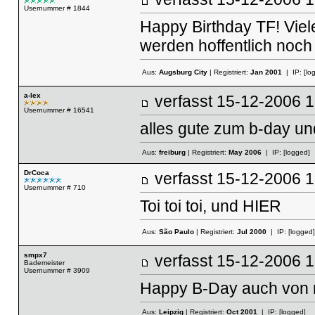
Usernummer # 1844
Happy Birthday TF! Vie
werden hoffentlich noch
Aus:
Augsburg City
| Registriert:
Jan 2001
| IP:
[lo
a-lex
verfasst
15-12-2006
Usernummer # 16541
alles gute zum b-day und
Aus:
freiburg
| Registriert:
May 2006
| IP:
[logged]
DrCoca
verfasst
15-12-2006
Usernummer # 710
Toi toi toi, und HIER
Aus:
São Paulo
| Registriert:
Jul 2000
| IP:
[logged]
smpx7
verfasst
15-12-2006
Bademeister
Usernummer # 3909
Happy B-Day auch von m
Aus:
Leipzig
| Registriert:
Oct 2001
| IP:
[logged]