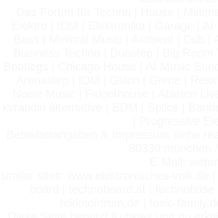
Das Forum für Techno | House | Minima
Elektro | IDM | Elektronika | Garage | A
Bass | Minimal Music | Ambient | Dub | 
Business Techno | Dubstep | Big Room 
Bootlegs | Chicago House | AI Music Suno 
Arenastep | IDM | Glitch | Grime | Rea
Noise Music | Fidgethouse | Ableton Liv
kvraudio alternative | EDM | Splice | Ba
| Progressive El
Betreiberangaben & Impressum siehe read
80339 münchen / 
E-Mail: webm
similar sites: www.elektronisches-volk.de
board | technoboard.at | technobase 
tekknoforum.de | toxic-family.de 
Diese Seite benutzt Kuhkies und du erklä