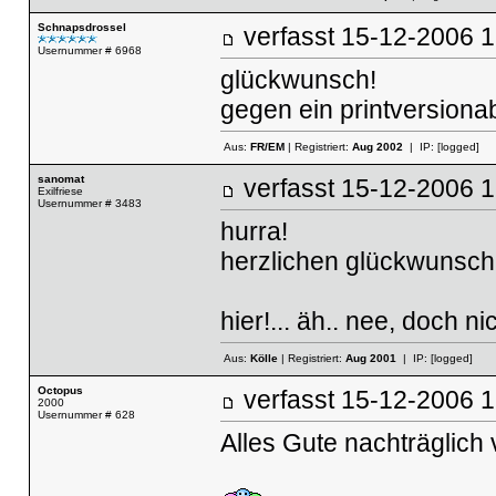
Schnapsdrossel
verfasst
15-12-2006
Usernummer # 6968
glückwunsch!
gegen ein printversionab
Aus:
FR/EM
| Registriert:
Aug 2002
| IP:
[logged]
sanomat
verfasst
15-12-2006
Exilfriese
Usernummer # 3483
hurra!
herzlichen glückwunsch, 
hier!... äh.. nee, doch nic
Aus:
Kölle
| Registriert:
Aug 2001
| IP:
[logged]
Octopus
verfasst
15-12-2006
2000
Usernummer # 628
Alles Gute nachträglich 