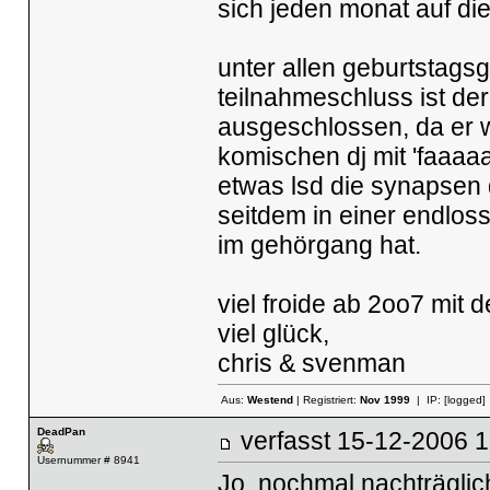
sich jeden monat auf die
unter allen geburtstagsg
teilnahmeschluss ist de
ausgeschlossen, da er 
komischen dj mit 'faaaa
etwas lsd die synapsen 
seitdem in einer endloss
im gehörgang hat.
viel froide ab 2oo7 mit d
viel glück,
chris & svenman
Aus:
Westend
| Registriert:
Nov 1999
| IP:
[logged]
DeadPan
verfasst
15-12-2006
Usernummer # 8941
Jo, nochmal nachträglich