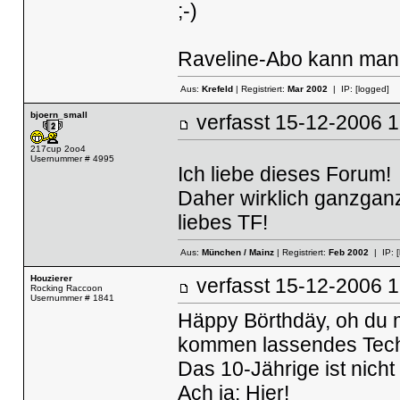
;-)
Raveline-Abo kann man 
Aus:
Krefeld
| Registriert:
Mar 2002
| IP:
[logged]
bjoern_small
verfasst
15-12-2006
217cup 2oo4
Usernummer # 4995
Ich liebe dieses Forum!
Daher wirklich ganzganz
liebes TF!
Aus:
München / Mainz
| Registriert:
Feb 2002
| IP:
Houzierer
verfasst
15-12-2006
Rocking Raccoon
Usernummer # 1841
Häppy Börthdäy, oh du m
kommen lassendes Tech
Das 10-Jährige ist nicht 
Ach ja: Hier!