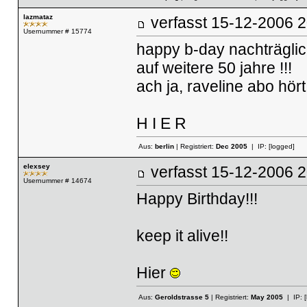
lazmataz
verfasst
15-12-2006
Usernummer # 15774
happy b-day nachträglic
auf weitere 50 jahre !!!
ach ja, raveline abo hör
H I E R
Aus:
berlin
| Registriert:
Dec 2005
| IP:
[logged]
elexsey
verfasst
15-12-2006
Usernummer # 14674
Happy Birthday!!!
keep it alive!!
Hier
Aus:
Geroldstrasse 5
| Registriert:
May 2005
| IP: