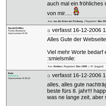
auch mal ein fröhliches 
von mir.....
Aus:
um die Ecke bei Freiburg.
| Registriert:
Mar 20
HandsOnWax
verfasst
16-12-2006
Funky Bratwurst
Usernummer # 64
Alles Gute der Webseite 
Viel mehr Worte bedarf 
:smielsmile:
Aus:
Gießen
| Registriert:
Dec 1999
| IP:
[logged]
Kebi
verfasst
16-12-2006
Usernummer # 6214
alles, alles gute nachtr
beste fürs 8. jahr!!! hap
was ne lange zeit, aber