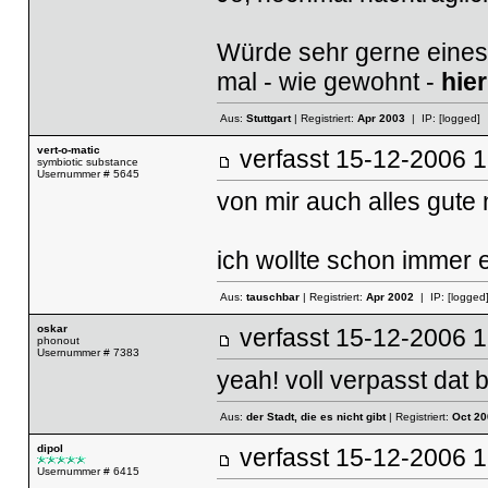
Würde sehr gerne eines 
mal - wie gewohnt -
hier
Aus:
Stuttgart
| Registriert:
Apr 2003
| IP:
[logged]
vert-o-matic
verfasst
15-12-2006
symbiotic substance
Usernummer # 5645
von mir auch alles gute n
ich wollte schon immer 
Aus:
tauschbar
| Registriert:
Apr 2002
| IP:
[logged
oskar
verfasst
15-12-2006
phonout
Usernummer # 7383
yeah! voll verpasst dat 
Aus:
der Stadt, die es nicht gibt
| Registriert:
Oct 20
dipol
verfasst
15-12-2006
Usernummer # 6415