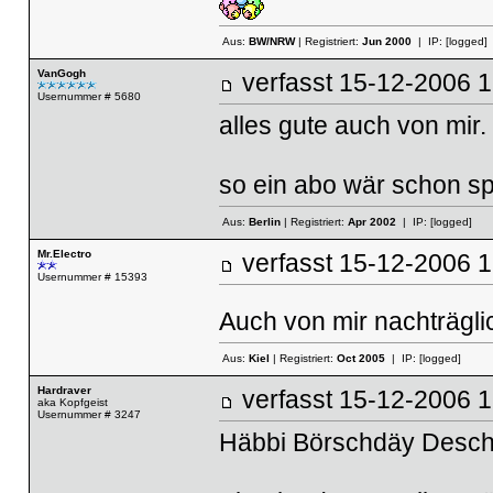
Aus:
BW/NRW
| Registriert:
Jun 2000
| IP:
[logged]
VanGogh
verfasst
15-12-2006
Usernummer # 5680
alles gute auch von mir.
so ein abo wär schon spi
Aus:
Berlin
| Registriert:
Apr 2002
| IP:
[logged]
Mr.Electro
verfasst
15-12-2006
Usernummer # 15393
Auch von mir nachträgli
Aus:
Kiel
| Registriert:
Oct 2005
| IP:
[logged]
Hardraver
verfasst
15-12-2006
aka Kopfgeist
Usernummer # 3247
Häbbi Börschdäy Deschn