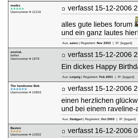
madez
verfasst
15-12-2006
Usernummer # 11218
alles gute liebes forum
und ein ganz lautes hier
Aus:
aalen
| Registriert:
Nov 2003
| IP:
[logged]
assiraL
verfasst
15-12-2006
larifari
Usernummer # 1878
Ein dickes Happy Birthd
Aus:
Leipzig
| Registriert:
Feb 2001
| IP:
[logged]
The handsome Bob
verfasst
15-12-2006
Usernummer # 10863
einen herzlichen glück
und bei einem raveline-a
Aus:
Stuttgart
| Registriert:
Oct 2003
| IP:
[logged]
Basten
verfasst
16-12-2006
Usernummer # 14302