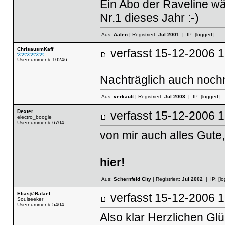
Ein Abo der Raveline w
Nr.1 dieses Jahr :-)
Aus:
Aalen
| Registriert:
Jul 2001
| IP:
[logged]
ChrisausmKaff
verfasst
15-12-2006
Usernummer # 10246
Nachträglich auch noc
Aus:
verkauft
| Registriert:
Jul 2003
| IP:
[logged]
Dexter
verfasst
15-12-2006
electro_boogie
Usernummer # 6704
von mir auch alles Gute
hier!
Aus:
Schernfeld City
| Registriert:
Jul 2002
| IP:
[l
Elias@Rafael
verfasst
15-12-2006
Soulseeker
Usernummer # 5404
Also klar Herzlichen Gl