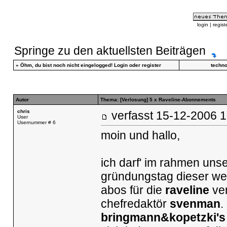
login
|
regist
Springe zu den aktuellsten Beiträgen
»
Öhm, du bist noch nicht eingelogged!
Login
oder
register
techn
Autor
Thema: [Verlosung] 5 x Raveline-Abonnements
chris
verfasst
15-12-2006
User
Usernummer # 6
moin und hallo,
ich darf' im rahmen uns
gründungstag dieser we
abos für die
raveline
ver
chefredaktör
svenman
.
bringmann&kopetzki's 