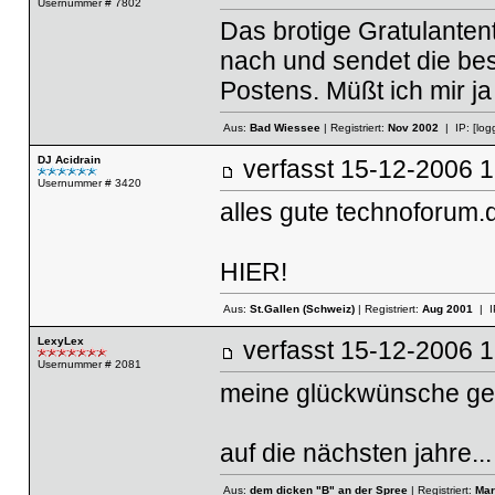
Usernummer # 7802
Das brotige Gratulanten
nach und sendet die bes
Postens. Müßt ich mir ja
Aus:
Bad Wiessee
| Registriert:
Nov 2002
| IP:
[log
DJ Acidrain
verfasst
15-12-2006
Usernummer # 3420
alles gute technoforum.d
HIER!
Aus:
St.Gallen (Schweiz)
| Registriert:
Aug 2001
| I
LexyLex
verfasst
15-12-2006
Usernummer # 2081
meine glückwünsche geh
auf die nächsten jahre...
Aus:
dem dicken "B" an der Spree
| Registriert:
Mar