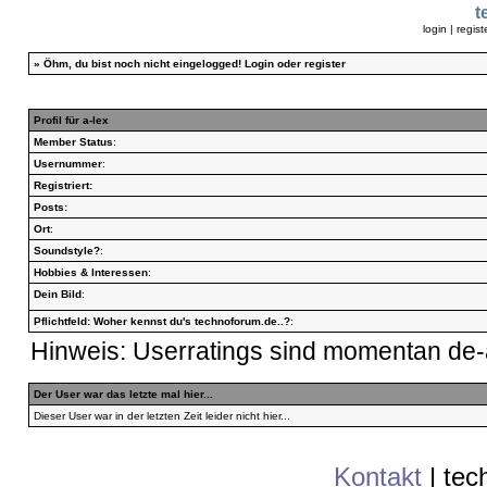
t
login
|
regist
»
Öhm, du bist noch nicht eingelogged!
Login
oder
register
Profil für a-lex
Member Status
:
Usernummer
:
Registriert:
Posts:
Ort
:
Soundstyle?
:
Hobbies & Interessen
:
Dein Bild
:
Pflichtfeld: Woher kennst du's technoforum.de..?
:
Hinweis: Userratings sind momentan de-a
Der User war das letzte mal hier...
Dieser User war in der letzten Zeit leider nicht hier...
Kontakt
|
tec