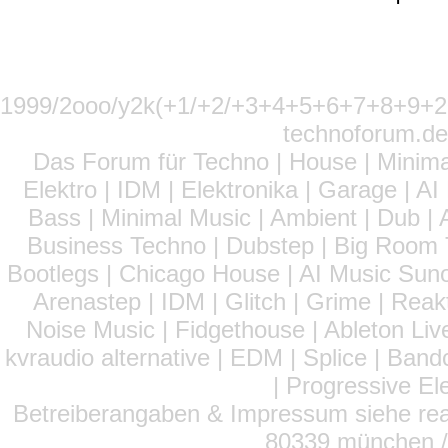
1999/2ooo/y2k(+1/+2/+3+4+5+6+7+8+9
technoforum.de
Das Forum für Techno | House | Minima
Elektro | IDM | Elektronika | Garage | A
Bass | Minimal Music | Ambient | Dub | 
Business Techno | Dubstep | Big Room 
Bootlegs | Chicago House | AI Music Suno 
Arenastep | IDM | Glitch | Grime | Rea
Noise Music | Fidgethouse | Ableton Liv
kvraudio alternative | EDM | Splice | Ba
| Progressive El
Betreiberangaben & Impressum siehe read
80339 münchen / 