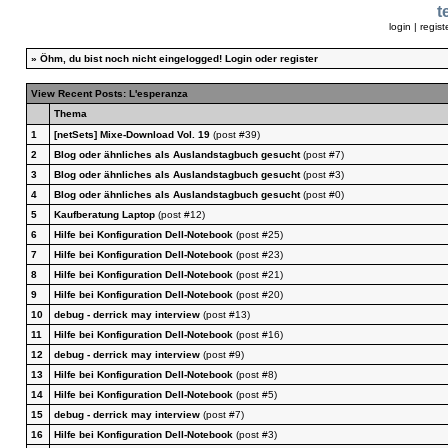
t
login
|
regist
»
Öhm, du bist noch nicht eingelogged!
Login
oder
register
View Recent Posts: L'esperanza
Thema
1
[netSets] Mixe-Download Vol. 19
(post #39)
2
Blog oder ähnliches als Auslandstagbuch gesucht
(post #7)
3
Blog oder ähnliches als Auslandstagbuch gesucht
(post #3)
4
Blog oder ähnliches als Auslandstagbuch gesucht
(post #0)
5
Kaufberatung Laptop
(post #12)
6
Hilfe bei Konfiguration Dell-Notebook
(post #25)
7
Hilfe bei Konfiguration Dell-Notebook
(post #23)
8
Hilfe bei Konfiguration Dell-Notebook
(post #21)
9
Hilfe bei Konfiguration Dell-Notebook
(post #20)
10
debug - derrick may interview
(post #13)
11
Hilfe bei Konfiguration Dell-Notebook
(post #16)
12
debug - derrick may interview
(post #9)
13
Hilfe bei Konfiguration Dell-Notebook
(post #8)
14
Hilfe bei Konfiguration Dell-Notebook
(post #5)
15
debug - derrick may interview
(post #7)
16
Hilfe bei Konfiguration Dell-Notebook
(post #3)