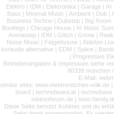
Elektro | IDM | Elektronika | Garage | A
Bass | Minimal Music | Ambient | Dub | 
Business Techno | Dubstep | Big Room 
Bootlegs | Chicago House | AI Music Suno 
Arenastep | IDM | Glitch | Grime | Rea
Noise Music | Fidgethouse | Ableton Liv
kvraudio alternative | EDM | Splice | Ba
| Progressive El
Betreiberangaben & Impressum siehe read
80339 münchen / 
E-Mail: webm
similar sites: www.elektronisches-volk.de
board | technoboard.at | technobase 
tekknoforum.de | toxic-family.de 
Diese Seite benutzt Kuhkies und du erklä
Seite damit einverstanden. Es werden