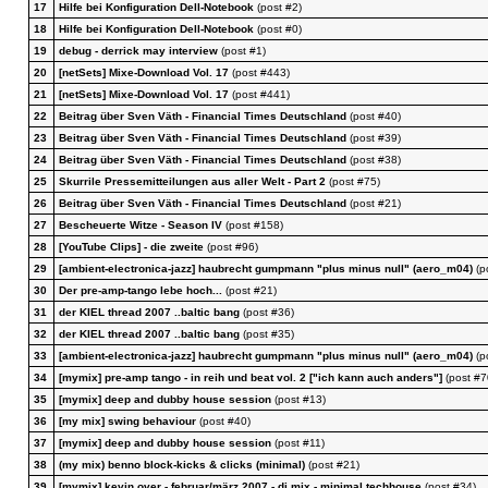
17
Hilfe bei Konfiguration Dell-Notebook
(post #2)
18
Hilfe bei Konfiguration Dell-Notebook
(post #0)
19
debug - derrick may interview
(post #1)
20
[netSets] Mixe-Download Vol. 17
(post #443)
21
[netSets] Mixe-Download Vol. 17
(post #441)
22
Beitrag über Sven Väth - Financial Times Deutschland
(post #40)
23
Beitrag über Sven Väth - Financial Times Deutschland
(post #39)
24
Beitrag über Sven Väth - Financial Times Deutschland
(post #38)
25
Skurrile Pressemitteilungen aus aller Welt - Part 2
(post #75)
26
Beitrag über Sven Väth - Financial Times Deutschland
(post #21)
27
Bescheuerte Witze - Season IV
(post #158)
28
[YouTube Clips] - die zweite
(post #96)
29
[ambient-electronica-jazz] haubrecht gumpmann "plus minus null" (aero_m04)
(p
30
Der pre-amp-tango lebe hoch...
(post #21)
31
der KIEL thread 2007 ..baltic bang
(post #36)
32
der KIEL thread 2007 ..baltic bang
(post #35)
33
[ambient-electronica-jazz] haubrecht gumpmann "plus minus null" (aero_m04)
(p
34
[mymix] pre-amp tango - in reih und beat vol. 2 ["ich kann auch anders"]
(post #7
35
[mymix] deep and dubby house session
(post #13)
36
[my mix] swing behaviour
(post #40)
37
[mymix] deep and dubby house session
(post #11)
38
(my mix) benno block-kicks & clicks (minimal)
(post #21)
39
[mymix] kevin over - februar/märz 2007 - dj mix - minimal,techhouse
(post #34)