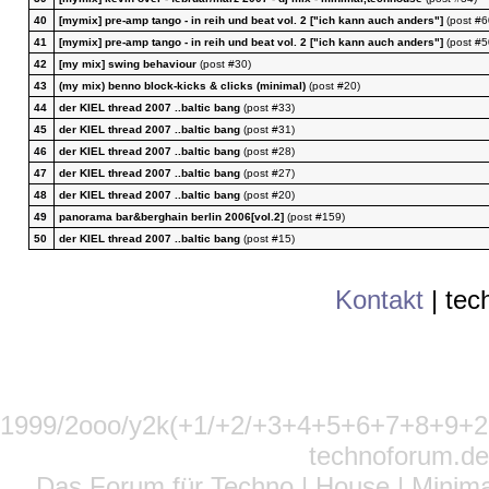
40
[mymix] pre-amp tango - in reih und beat vol. 2 ["ich kann auch anders"]
(post #6
41
[mymix] pre-amp tango - in reih und beat vol. 2 ["ich kann auch anders"]
(post #5
42
[my mix] swing behaviour
(post #30)
43
(my mix) benno block-kicks & clicks (minimal)
(post #20)
44
der KIEL thread 2007 ..baltic bang
(post #33)
45
der KIEL thread 2007 ..baltic bang
(post #31)
46
der KIEL thread 2007 ..baltic bang
(post #28)
47
der KIEL thread 2007 ..baltic bang
(post #27)
48
der KIEL thread 2007 ..baltic bang
(post #20)
49
panorama bar&berghain berlin 2006[vol.2]
(post #159)
50
der KIEL thread 2007 ..baltic bang
(post #15)
Kontakt
|
tec
1999/2ooo/y2k(+1/+2/+3+4+5+6+7+8+9
technoforum.de
Das Forum für Techno | House | Minima