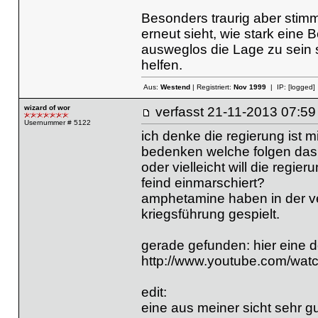
Besonders traurig aber sti
erneut sieht, wie stark eine 
ausweglos die Lage zu sein s
helfen.
Aus:
Westend
| Registriert:
Nov 1999
| IP:
[logged]
wizard of wor
verfasst
21-11-2013 07
Usernummer # 5122
ich denke die regierung ist
bedenken welche folgen das
oder vielleicht will die regier
feind einmarschiert?
amphetamine haben in der ve
kriegsführung gespielt.
gerade gefunden: hier eine
http://www.youtube.com/wa
edit:
eine aus meiner sicht sehr gu