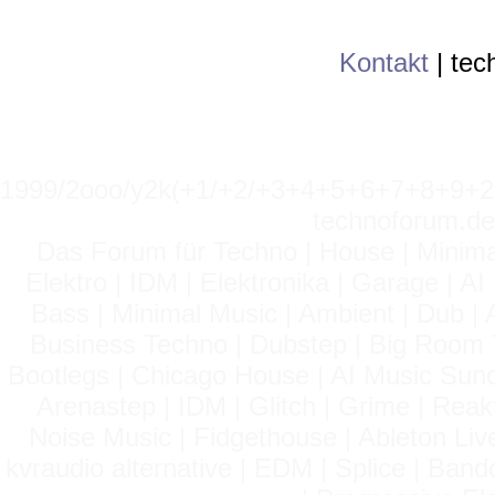
Kontakt
|
tec
1999/2ooo/y2k(+1/+2/+3+4+5+6+7+8+9
technoforum.de
Das Forum für Techno | House | Minima
Elektro | IDM | Elektronika | Garage | A
Bass | Minimal Music | Ambient | Dub | 
Business Techno | Dubstep | Big Room 
Bootlegs | Chicago House | AI Music Suno 
Arenastep | IDM | Glitch | Grime | Rea
Noise Music | Fidgethouse | Ableton Liv
kvraudio alternative | EDM | Splice | Ba