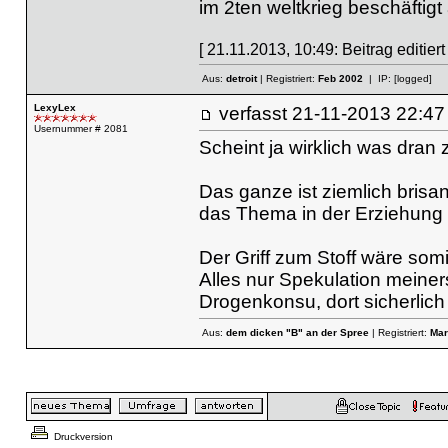
im 2ten weltkrieg beschäftigt
[ 21.11.2013, 10:49: Beitrag editiert
Aus:
detroit
| Registriert:
Feb 2002
| IP:
[logged]
LexyLex
verfasst
21-11-2013 22
Usernummer # 2081
Scheint ja wirklich was dran 
Das ganze ist ziemlich brisan
das Thema in der Erziehung e
Der Griff zum Stoff wäre som
Alles nur Spekulation meiner
Drogenkonsu, dort sicherlich 
Aus:
dem dicken "B" an der Spree
| Registriert:
Mar
Druckversion