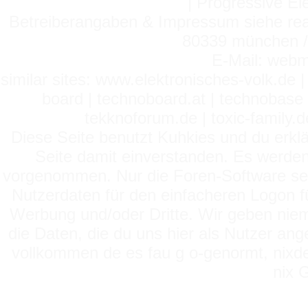
| Progressive El
Betreiberangaben & Impressum siehe read
80339 münchen / 
E-Mail: webm
similar sites: www.elektronisches-volk.de
board | technoboard.at | technobase 
tekknoforum.de | toxic-family.de 
Diese Seite benutzt Kuhkies und du erklä
Seite damit einverstanden. Es werden
vorgenommen. Nur die Foren-Software setz
Nutzerdaten für den einfacheren Logon für
Werbung und/oder Dritte. Wir geben niema
die Daten, die du uns hier als Nutzer ang
vollkommen de es fau g o-genormt, nixde
nix 