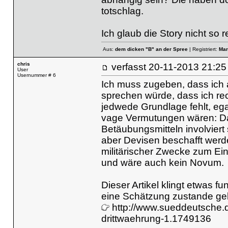
totschlag.
Ich glaub die Story nicht so r
Aus:
dem dicken "B" an der Spree
| Registriert:
Mar
chris
verfasst
20-11-2013 21
User
Usernummer # 6
Ich muss zugeben, dass ich 
sprechen würde, dass ich rech
jedwede Grundlage fehlt, eg
vage Vermutungen wären: Da
Betäubungsmitteln involviert
aber Devisen beschafft werd
militärischer Zwecke zum Eins
und wäre auch kein Novum.
Dieser Artikel klingt etwas 
eine Schätzung zustande ge
http://www.sueddeutsche.
drittwaehrung-1.1749136