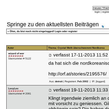
login
|
regist
Springe zu den aktuellsten Beiträgen
»
Öhm, du bist noch nicht eingelogged!
Login
oder
register
Autor
Thema: Crystal Meth überschwemmt Nordkorea
wizard of wor
verfasst
17-11-2013 11
Usernummer # 5122
da hat sich die nordkoreanisc
http://orf.at/stories/2195576/
Aus:
detroit
| Registriert:
Feb 2002
| IP:
[logged]
LexyLex
verfasst
19-11-2013 11
Usernummer # 2081
Klingt irgendwie ziemlich an
mit vorsicht zu geniessen. G
abhängig sein? Die haben do