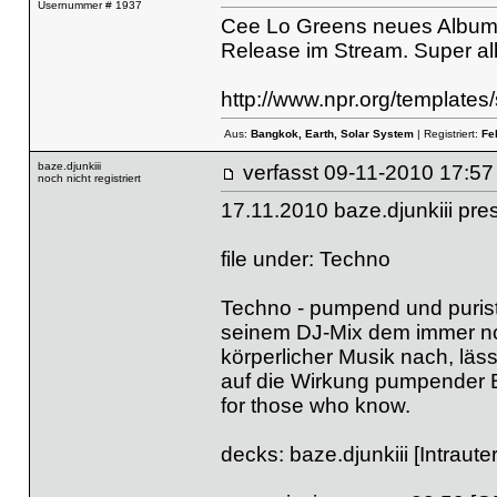
Usernummer # 1937
Cee Lo Greens neues Album 
Release im Stream. Super al
http://www.npr.org/templates
Aus:
Bangkok, Earth, Solar System
| Registriert:
Fe
baze.djunkiii
verfasst
09-11-2010 
noch nicht registriert
17.11.2010 baze.djunkiii pr
file under: Techno
Techno - pumpend und puristi
seinem DJ-Mix dem immer no
körperlicher Musik nach, läs
auf die Wirkung pumpender B
for those who know.
decks: baze.djunkiii [Intraute