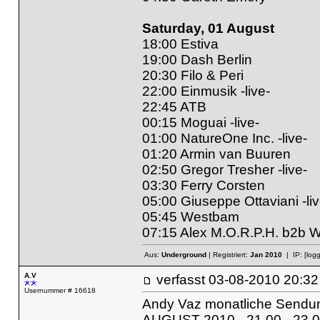
Saturday, 01 August
18:00 Estiva
19:00 Dash Berlin
20:30 Filo & Peri
22:00 Einmusik -live-
22:45 ATB
00:15 Moguai -live-
01:00 NatureOne Inc. -live-
01:20 Armin van Buuren
02:50 Gregor Tresher -live-
03:30 Ferry Corsten
05:00 Giuseppe Ottaviani -liv
05:45 Westbam
07:15 Alex M.O.R.P.H. b2b 
Aus:
Underground
| Registriert:
Jan 2010
| IP:
[log
A.V
verfasst
03-08-2010 20
Usernummer # 16618
Andy Vaz monatliche Send
AUGUST 2010 - 21.00 - 23.0