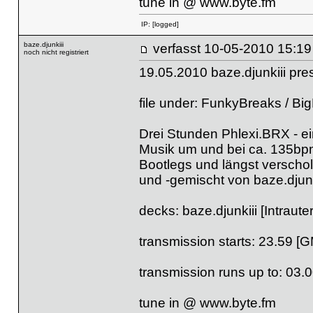
tune in @
www.byte.fm
IP:
[logged]
baze.djunkiii
verfasst
10-05-2010 
noch nicht registriert
19.05.2010 baze.djunkiii pr
file under: FunkyBreaks / Bi
Drei Stunden Phlexi.BRX - e
Musik um und bei ca. 135bpm
Bootlegs und längst verscho
und -gemischt von baze.djunk
decks: baze.djunkiii [Intraut
transmission starts: 23.59 [
transmission runs up to: 03.
tune in @
www.byte.fm