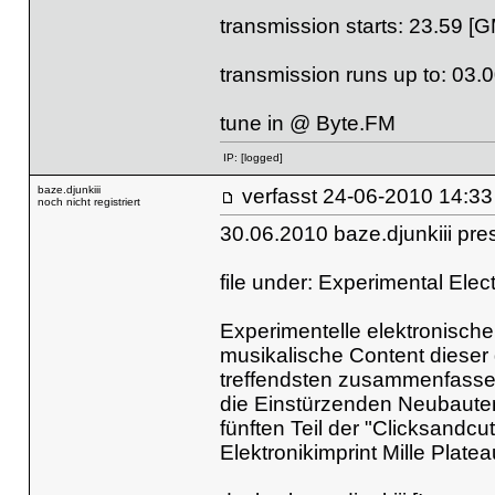
transmission starts: 23.59 [
transmission runs up to: 03.
tune in @
Byte.FM
IP:
[logged]
baze.djunkiii
verfasst
24-06-2010 
noch nicht registriert
30.06.2010 baze.djunkiii pre
file under: Experimental Elec
Experimentelle elektronische M
musikalische Content diese
treffendsten zusammenfassen
die Einstürzenden Neubauten
fünften Teil der "Clicksandc
Elektronikimprint Mille Platea