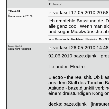
IP:
[logged]
T.Music94
verfasst
17-05-2010 20
Usernummer # 20180
Ich empfehle Basstune.de. 
alle ganz cool. Wenn man sic
und sogar Musikwünsche absc
Aus:
Rieschweiler-Muehlbach
| Registriert:
May 201
baze.djunkiii
verfasst
26-05-2010 
noch nicht registriert
02.06.2010 baze.djunkiii pr
file under: Electro
Electro - the real shit. Ob kl
aus dem Stall des Touchin Bas
Attitüde - baze.djunkiii verb
einem dreistündigen Konglom
decks: baze.djunkiii [Intraut