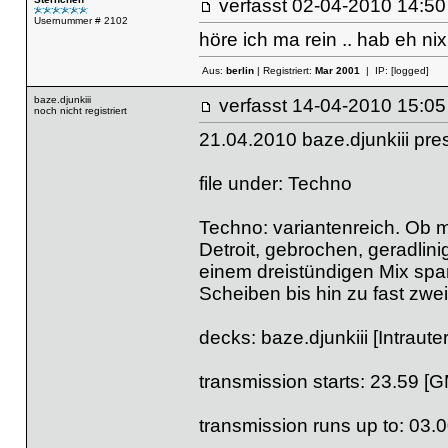
verfasst
02-04-2010 14
Usernummer # 2102
höre ich ma rein .. hab eh nix
Aus:
berlin
| Registriert:
Mar 2001
| IP:
[logged]
baze.djunkiii
verfasst
14-04-2010 
noch nicht registriert
21.04.2010 baze.djunkiii pr
file under: Techno
Techno: variantenreich. Ob mi
Detroit, gebrochen, geradlinig
einem dreistündigen Mix spa
Scheiben bis hin zu fast zwei
decks: baze.djunkiii [Intraut
transmission starts: 23.59 [
transmission runs up to: 03.