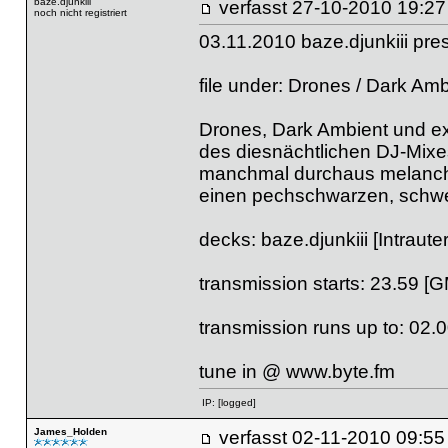
baze.djunkiii
verfasst
27-10-2010 
noch nicht registriert
03.11.2010 baze.djunkiii pre
file under: Drones / Dark Amb
Drones, Dark Ambient und ex
des diesnächtlichen DJ-Mixe
manchmal durchaus melancho
einen pechschwarzen, schwe
decks: baze.djunkiii [Intraute
transmission starts: 23.59 [
transmission runs up to: 02.
tune in @
www.byte.fm
IP:
[logged]
James_Holden
verfasst
02-11-2010 09