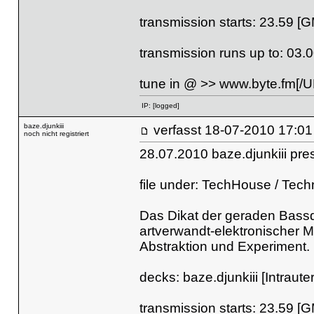
transmission starts: 23.59 [
transmission runs up to: 03.
tune in @
>>
www.byte.fm[/U
IP:
[logged]
baze.djunkiii
verfasst
18-07-2010 
noch nicht registriert
28.07.2010 baze.djunkiii pr
file under: TechHouse / Tech
Das Dikat der geraden Bass
artverwandt-elektronischer M
Abstraktion und Experiment. 
decks: baze.djunkiii [Intraut
transmission starts: 23.59 [