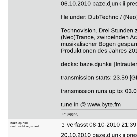
06.10.2010 baze.djunkiii pr
file under: DubTechno / (Neo
Technovision. Drei Stunden
(Neo)Trance, zwirbelnden Ac
musikalischer Bogen gespan
Produktionen des Jahres 20
decks: baze.djunkiii [Intraut
transmission starts: 23.59 [
transmission runs up to: 03.
tune in @
www.byte.fm
IP:
[logged]
baze.djunkiii
verfasst
08-10-2010 
noch nicht registriert
20.10.2010 baze.djunkiii pre