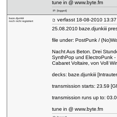
tune in @
www.byte.fm
IP:
[logged]
baze.djunkiii
verfasst
18-08-2010 
noch nicht registriert
25.08.2010 baze.djunkiii pr
file under: PostPunk / (No)W
Nacht Aus Beton. Drei Stund
SynthPop und ElectroPunk -
Cabaret Voltaire, von Voll W
decks: baze.djunkiii [Intraut
transmission starts: 23.59 [
transmission runs up to: 03.
tune in @
www.byte.fm