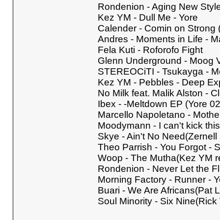
Rondenion - Aging New Style 
Kez YM - Dull Me - Yore
Calender - Comin on Strong (
Andres - Moments in Life - 
Fela Kuti - Roforofo Fight
Glenn Underground - Moog Vi
STEREOCiTI - Tsukayga - M
Kez YM - Pebbles - Deep Exp
No Milk feat. Malik Alston - 
Ibex - -Meltdown EP (Yore 02
Marcello Napoletano - Mother
Moodymann - I can't kick this 
Skye - Ain't No Need(Zernell
Theo Parrish - You Forgot - 
Woop - The Mutha(Kez YM re
Rondenion - Never Let the F
Morning Factory - Runner - Y
Buari - We Are Africans(Pat 
Soul Minority - Six Nine(Rick