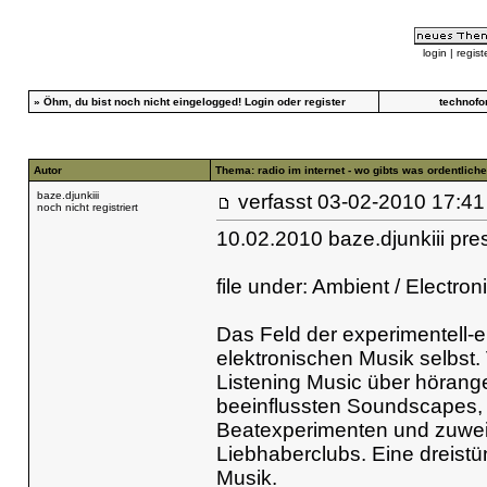
login
|
regist
»
Öhm, du bist noch nicht eingelogged!
Login
oder
register
technofo
Autor
Thema: radio im internet - wo gibts was ordentlich
baze.djunkiii
verfasst
03-02-2010 
noch nicht registriert
10.02.2010 baze.djunkiii pre
file under: Ambient / Electronic
Das Feld der experimentell-e
elektronischen Musik selbst
Listening Music über hörangen
beeinflussten Soundscapes, i
Beatexperimenten und zuweil
Liebhaberclubs. Eine dreistü
Musik.