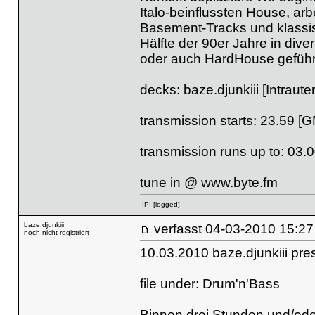
Italo-beinflussten House, ar
Basement-Tracks und klassisc
Hälfte der 90er Jahre in div
oder auch HardHouse geführt
decks: baze.djunkiii [Intraut
transmission starts: 23.59 [
transmission runs up to: 03.
tune in @
www.byte.fm
IP:
[logged]
baze.djunkiii
verfasst
04-03-2010 
noch nicht registriert
10.03.2010 baze.djunkiii pr
file under: Drum'n'Bass
Binnen drei Stunden und/oder