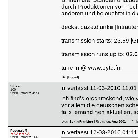
durch Produktionen von Techn
anderen und beleuchtet in d
decks: baze.djunkiii [Intraut
transmission starts: 23.59 [
transmission runs up to: 03.
tune in @
www.byte.fm
IP:
[logged]
Striker
verfasst
11-03-2010 11
100
Usernummer # 3664
ich find's erschreckend, wie v
vor allem die deutschen sch
falls jemand nen aktuellen, 
Aus:
Berlin/Frankfurt
| Registriert:
Aug 2001
| IP:
[
PasqualeM
verfasst
12-03-2010 01
Usernummer # 1448