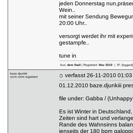
jeden Donnerstag nun,präsent
Wein..
mit seiner Sendung Bewegun
20:00 Uhr..
versorgt werdet ihr mit expe
gestampfe..
tune in
Aus:
dem Stall
| Registriert:
Nov 2010
| IP:
[logged]
baze.djunkiii
verfasst
26-11-2010 
noch nicht registriert
01.12.2010 baze.djunkiii pr
file under: Gabba / (Unhapp
Es ist Winter in Deutschland
Zeiten sind hart und verlan
Rande des Wahnsinns balanc
jenseits der 180 bpm galoppi