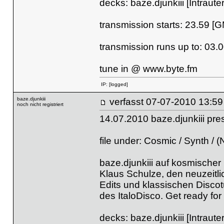
decks: baze.djunkiii [Intraut
transmission starts: 23.59 [
transmission runs up to: 03.
tune in @
www.byte.fm
IP:
[logged]
baze.djunkiii
verfasst
07-07-2010 
noch nicht registriert
14.07.2010 baze.djunkiii pr
file under: Cosmic / Synth / (
baze.djunkiii auf kosmische
Klaus Schulze, den neuzeitl
Edits und klassischen Disco
des ItaloDisco. Get ready for 
decks: baze.djunkiii [Intraut