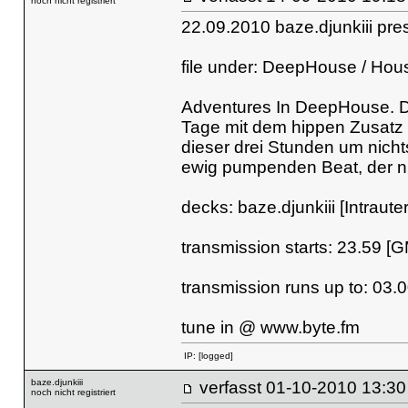
noch nicht registriert
22.09.2010 baze.djunkiii p
file under: DeepHouse / Hou
Adventures In DeepHouse. De
Tage mit dem hippen Zusatz 
dieser drei Stunden um nich
ewig pumpenden Beat, der nic
decks: baze.djunkiii [Intraut
transmission starts: 23.59 [
transmission runs up to: 03.
tune in @
www.byte.fm
IP:
[logged]
baze.djunkiii
verfasst
01-10-2010 
noch nicht registriert