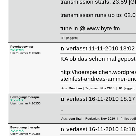
transmission starts: 23.59 [
transmission runs up to: 02.
tune in @
www.byte.fm
IP:
[logged]
Psychogewitter
verfasst
11-11-2010 13
Usernummer # 15688
KA ob das schon mal geposte
http://hoerspielchen.wordpre
steinfest-andreas-ammer-un
Aus:
München
| Registriert:
Nov 2005
| IP:
[logged]
Bewegungstherapie
verfasst
16-11-2010 18
Usernummer # 20355
..
Aus:
dem Stall
| Registriert:
Nov 2010
| IP:
[logged]
Bewegungstherapie
verfasst
16-11-2010 18
Usernummer # 20355