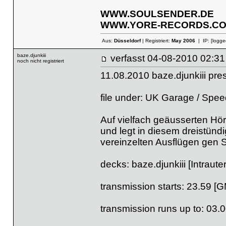
WWW.SOULSENDER.DE
WWW.YORE-RECORDS.COM
Aus:
Düsseldorf
| Registriert:
May 2006
| IP:
[logge
baze.djunkiii
verfasst
04-08-2010 
noch nicht registriert
11.08.2010 baze.djunkiii pr
file under: UK Garage / Spe
Auf vielfach geäusserten Hö
und legt in diesem dreistün
vereinzelten Ausflügen gen 
decks: baze.djunkiii [Intraut
transmission starts: 23.59 [
transmission runs up to: 03.