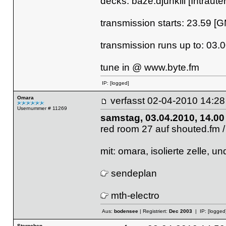
decks: baze.djunkiii [Intraut
transmission starts: 23.59 [
transmission runs up to: 03.
tune in @
www.byte.fm
IP:
[logged]
Omara
verfasst
02-04-2010 14
Usernummer # 11269
samstag, 03.04.2010, 14.00 
red room 27 auf shouted.fm /
mit: omara, isolierte zelle, un
sendeplan
mth-electro
Aus:
bodensee
| Registriert:
Dec 2003
| IP:
[logged
Sternchen