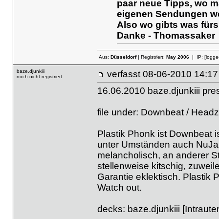
paar neue Tipps, wo m
eigenen Sendungen we
Also wo gibts was für
Danke - Thomassaker
Aus:
Düsseldorf
| Registriert:
May 2006
| IP:
[logge
baze.djunkiii
verfasst
08-06-2010 
noch nicht registriert
16.06.2010 baze.djunkiii pr
file under: Downbeat / Headz 
Plastik Phonk ist Downbeat is
unter Umständen auch NuJazz
melancholisch, an anderer St
stellenweise kitschig, zuwe
Garantie eklektisch. Plastik 
Watch out.
decks: baze.djunkiii [Intraut