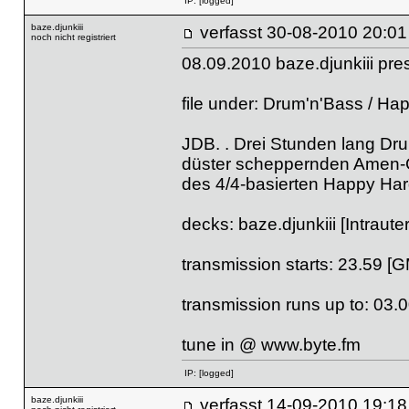
IP:
[logged]
baze.djunkiii
verfasst
30-08-2010 
noch nicht registriert
08.09.2010 baze.djunkiii pr
file under: Drum'n'Bass / Ha
JDB. . Drei Stunden lang Dru
düster scheppernden Amen-Ge
des 4/4-basierten Happy Har
decks: baze.djunkiii [Intraut
transmission starts: 23.59 [
transmission runs up to: 03.
tune in @
www.byte.fm
IP:
[logged]
baze.djunkiii
verfasst
14-09-2010 