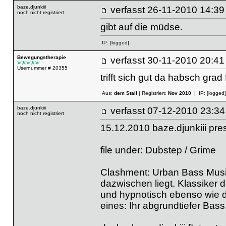
baze.djunkiii
verfasst
26-11-2010 
noch nicht registriert
gibt auf die müdse.
IP:
[logged]
Bewegungstherapie
verfasst
30-11-2010 20
Usernummer # 20355
trifft sich gut da habsch grad
Aus:
dem Stall
| Registriert:
Nov 2010
| IP:
[logged]
baze.djunkiii
verfasst
07-12-2010 
noch nicht registriert
15.12.2010 baze.djunkiii pr
file under: Dubstep / Grime
Clashment: Urban Bass Musi
dazwischen liegt. Klassiker 
und hypnotisch ebenso wie dü
eines: Ihr abgrundtiefer Bass