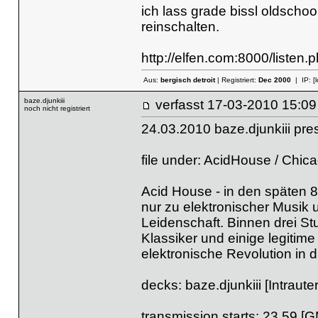
ich lass grade bissl oldscho
reinschalten.
http://elfen.com:8000/listen.p
Aus:
bergisch detroit
| Registriert:
Dec 2000
| IP:
[
baze.djunkiii
verfasst
17-03-2010 
noch nicht registriert
24.03.2010 baze.djunkiii pr
file under: AcidHouse / Chi
Acid House - in den späten 8
nur zu elektronischer Musik
Leidenschaft. Binnen drei S
Klassiker und einige legitim
elektronische Revolution in d
decks: baze.djunkiii [Intraut
transmission starts: 23.59 [