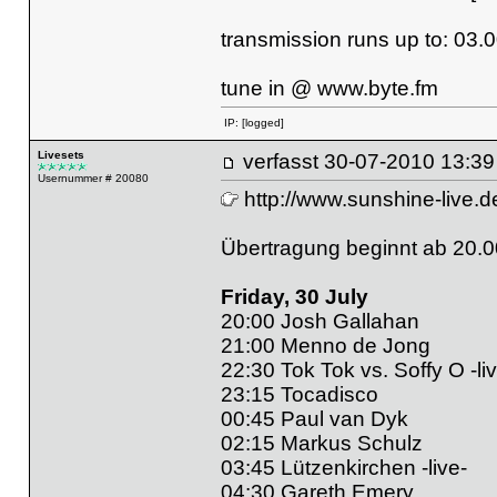
transmission runs up to: 03.
tune in @
www.byte.fm
IP:
[logged]
Livesets
verfasst
30-07-2010 13
Usernummer # 20080
http://www.sunshine-live.d
Übertragung beginnt ab 20.0
Friday, 30 July
20:00 Josh Gallahan
21:00 Menno de Jong
22:30 Tok Tok vs. Soffy O -liv
23:15 Tocadisco
00:45 Paul van Dyk
02:15 Markus Schulz
03:45 Lützenkirchen -live-
04:30 Gareth Emery