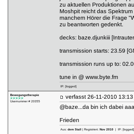
zu aktuellen Produktionen a
Moshpit reicht das Spektrum 
manchem Hörer die Frage "Wa
zu beantworten gedenkt.
decks: baze.djunkiii [Intraute
transmission starts: 23.59 [
transmission runs up to: 02.
tune in @
www.byte.fm
IP:
[logged]
Bewegungstherapie
verfasst
26-11-2010 13
Usernummer # 20355
@baze...da bin ich dabei aaa
Frieden
Aus:
dem Stall
| Registriert:
Nov 2010
| IP:
[logged]