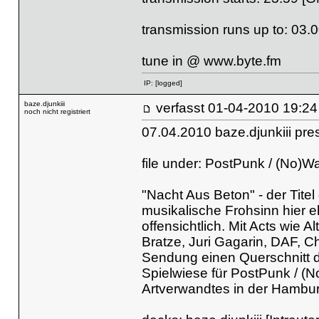
transmission runs up to: 03.
tune in @
www.byte.fm
IP:
[logged]
baze.djunkiii
verfasst
01-04-2010 
noch nicht registriert
07.04.2010 baze.djunkiii pr
file under: PostPunk / (No)W
"Nacht Aus Beton" - der Titel
musikalische Frohsinn hier e
offensichtlich. Mit Acts wie
Bratze, Juri Gagarin, DAF, Ch
Sendung einen Querschnitt d
Spielwiese für PostPunk / (
Artverwandtes in der Hambur