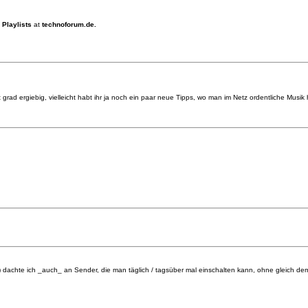
 Playlists
at
technoforum.de.
t grad ergiebig, vielleicht habt ihr ja noch ein paar neue Tipps, wo man im Netz ordentliche 
achte ich _auch_ an Sender, die man täglich / tagsüber mal einschalten kann, ohne gleich dem 