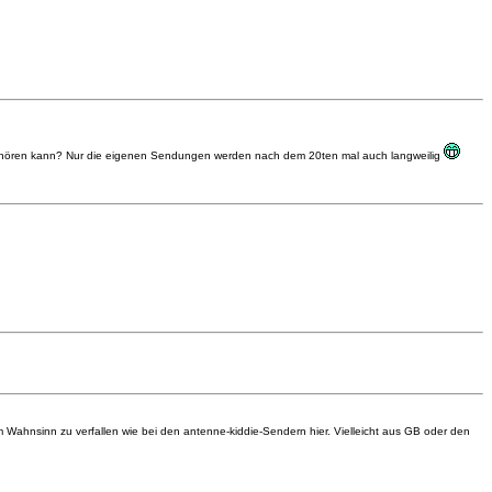
Musik hören kann? Nur die eigenen Sendungen werden nach dem 20ten mal auch langweilig
Wahnsinn zu verfallen wie bei den antenne-kiddie-Sendern hier. Vielleicht aus GB oder den