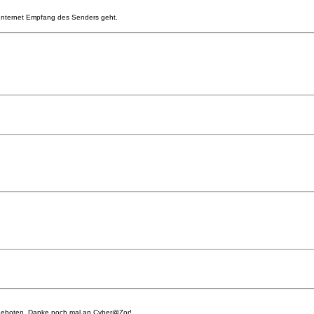
m Internet Empfang des Senders geht.
li geboten. Danke noch mal an Cyber@Zor!