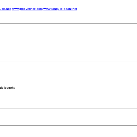
usic.hbs
www.grooverince.com
www.tranquilo-beatz.net
ds losgeht.