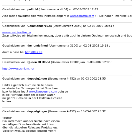
Geschrieben von:
pelliuM
(Usernummer # 4464) an
02-03-2002 12:43 :
Also meine favourite side was Inetradio angeht is
www.somafm.com
!!!! Die haben "mehrere Sen
Geschrieben von:
Commander1024
(Usernummer # 2450) an
02-03-2002 15:54 :
www.sunshine-live.de
Zwar teilweise ein bischen kommerzig, aber dafür auch in einigen Gebieten terrestrisch und ü
Geschrieben von:
the_undefined
(Usernummer # 3100) an
02-03-2002 19:18 :
drum n bass bei
http://tfas.de
Geschrieben von:
Queen Of Blood
(Usernummer # 3306) an
02-03-2002 22:36 :
http://www.cosmium.net
Geschrieben von:
doppelgänger
(Usernummer # 452) an
02-03-2002 23:55 :
Gibt's eigentlich auch ne Seite,deren
musikalischer Schwerpunkt bei Downbeat,
bzw. Ambient liegt?
www.flaresound.com
geht so
in die Richtung,aber am liebsten wären
mir ganze Sets,die in der Elektrolux-Schiene
laufen.
Geschrieben von:
doppelgänger
(Usernummer # 452) an
13-05-2002 23:32 :
*bump*
Bin immernoch auf der Suche nach einem
vernüftigen Downbeat-Portal mit Infos
über die aktuellen Releases,Projekte etc.
Vielleicht weiß ja diesmal jemand mehr?