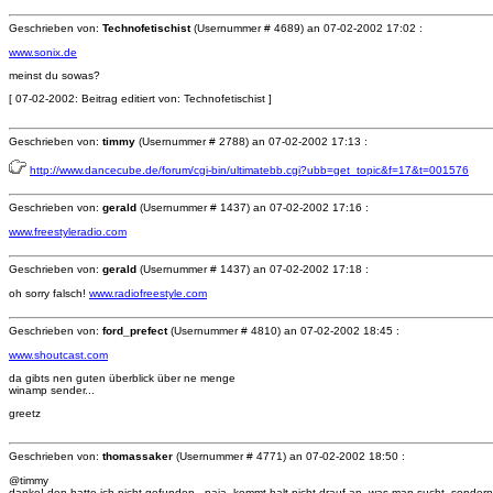
Geschrieben von:
Technofetischist
(Usernummer # 4689) an
07-02-2002 17:02 :
www.sonix.de
meinst du sowas?
[ 07-02-2002: Beitrag editiert von: Technofetischist ]
Geschrieben von:
timmy
(Usernummer # 2788) an
07-02-2002 17:13 :
http://www.dancecube.de/forum/cgi-bin/ultimatebb.cgi?ubb=get_topic&f=17&t=001576
Geschrieben von:
gerald
(Usernummer # 1437) an
07-02-2002 17:16 :
www.freestyleradio.com
Geschrieben von:
gerald
(Usernummer # 1437) an
07-02-2002 17:18 :
oh sorry falsch!
www.radiofreestyle.com
Geschrieben von:
ford_prefect
(Usernummer # 4810) an
07-02-2002 18:45 :
www.shoutcast.com
da gibts nen guten überblick über ne menge
winamp sender...
greetz
Geschrieben von:
thomassaker
(Usernummer # 4771) an
07-02-2002 18:50 :
@timmy
danke! den hatte ich nicht gefunden...naja, kommt halt nicht drauf an, was man sucht, sondern 