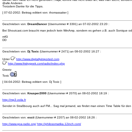
@alle Anderen
Trotzdem Danke für die Tipps.
[ 07-02-2002: Beitrag editiert von: thomassaker ]
Geschrieben von:
DreamDancer
(Usernummer # 3391) an
07-02-2002 23:20 :
Bei Shoutcast.com braucht man jedoch kein WinAmp, sondern es gehen z.B. auch Sonique oder 
mfG
DD
Geschrieben von:
Dj Toxic
(Usernummer # 2471) an
08-02-2002 16:27 :
Unter
http://www.digitallyimported.com
http://www.friskygeek.com/radio/index.php
Greetz
Toxic
[ 04-04-2002: Beitrag editiert von: Dj Toxic ]
Geschrieben von:
Knusper2000
(Usernummer # 2070) an
08-02-2002 18:19 :
http://mp3.voila.fr
Sendet in Straßbourg auch auf FM... Sag mal jemand, wo findet man einen Time Table für den S
Geschrieben von:
escii
(Usernummer # 2207) an
08-02-2002 18:26 :
http://www.goa-radio.org/
http://philosomatika.12inch.com/