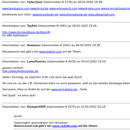
Geschrieben von:
Cyber@zor
(Usernummer # 2735) an
08-02-2002 18:38 :
www.tagstrance.com
www.hr-xxl.de
www.groovetech.com
www.dj-sets.com
www.e-jay.de/music/m
livestreams aus clubs:
www.tresorberlin.de
www.phonodrome.de
www.ultraschall.com
Geschrieben von:
Tayfish
(Usernummer # 1991) an
08-02-2002 23:26 :
http://www.drumandbass.de/listen/#
für d&b liebhbaber!
Geschrieben von:
Houzierer
(Usernummer # 1841) an
08-02-2002 23:38 :
Housesound satt gibt´s bei
www.radiofg.com
auf die Ohren.
Geschrieben von:
LunarSunrise
(Usernummer # 4003) an
09-02-2002 19:29 :
gaaanz einfach
http://www.skybeatradio.de
Jeden Sonntag, so zwischen 8-9h und dann bis spät durch.
Ab und an, so wie z.B. momentan kann es auch passieren, daß es hier bereits Samstags-Aben
Genauere Infos zu findet ihr auf der
www.vinyl-dreher.de
- Seite.
Viel Spaß - es lohnt sich!
Geschrieben von:
Knusper2000
(Usernummer # 2070) an
10-02-2002 02:18 :
quote:
Ursprünglich geschrieben von Houzierer:
Housesound satt gibt´s bei
www.radiofg.com
auf die Ohren.