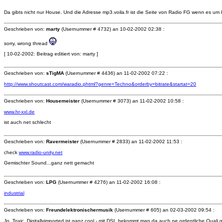
Da gibts nicht nur House. Und die Adresse mp3.voila.fr ist die Seite von Radio FG wenn es u
Geschrieben von:
marty
(Usernummer # 4732) an
10-02-2002 02:38 :
sorry, wrong thread
[ 10-02-2002: Beitrag editiert von: marty ]
Geschrieben von:
sTigMA
(Usernummer # 4436) an
11-02-2002 07:22 :
http://www.shoutcast.com/waradio.phtml?genre=Techno&orderby=bitrate&startat=20
Geschrieben von:
Housemeister
(Usernummer # 3073) an
11-02-2002 10:58 :
www.hr-xxl.de
ist auch net schlecht
Geschrieben von:
Ravermeister
(Usernummer # 2833) an
11-02-2002 11:53 :
check
www.radio-unity.net
Gemischter Sound...ganz nett gemacht
Geschrieben von:
LPG
(Usernummer # 4276) an
11-02-2002 16:08 :
industrial
Geschrieben von:
Freundelektronischermusik
(Usernummer # 605) an
02-03-2002 09:54 :
Jo, Toxic, Digitallyimported ist ganz cool - mit DSL bekommt man da auch ne ordentliche Qua