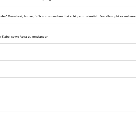
der" Downbeat, house,d´n´b und so sachen ! Ist echt ganz ordentlich. Vor allem gibt es mehrere M
ber Kabel sowie Astra zu empfangen