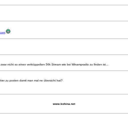
.com
zwar nicht so einen verkrüppelten 56k Stream wie bei Winampradio zu finden ist...
hier zu posten damit man mal ne übersicht hat?
www.kohina.net