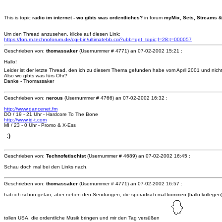
This is topic
radio im internet - wo gibts was ordentliches?
in forum
myMix, Sets, Streams &
Um den Thread anzusehen, klicke auf diesen Link:
https://forum.technoforum.de/cgi-bin/ultimatebb.cgi?ubb=get_topic;f=28;t=000057
Geschrieben von:
thomassaker
(Usernummer # 4771) an
07-02-2002 15:21 :
Hallo!
Leider ist der letzte Thread, den ich zu diesem Thema gefunden habe vom April 2001 und nich
Also wo gibts was fürs Ohr?
Danke - Thomassaker
Geschrieben von:
nerous
(Usernummer # 4766) an
07-02-2002 16:32 :
http://www.dancenet.fm
DO / 19 - 21 Uhr - Hardcore To The Bone
http://www.id-t.com
MI / 23 - 0 Uhr - Promo & X-Ess
Geschrieben von:
Technofetischist
(Usernummer # 4689) an
07-02-2002 16:45 :
Schau doch mal bei den Links nach.
Geschrieben von:
thomassaker
(Usernummer # 4771) an
07-02-2002 16:57 :
hab ich schon getan, aber neben den Sendungen, die sporadisch mal kommen (hallo kollegen) d
tollen USA, die ordentliche Musik bringen und mir den Tag versüßen