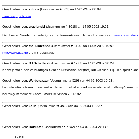
Geschrieben von:
silicon
(Usernummer # 503) an
14-05-2002 00:04 :
www.friskygeek.com
Geschrieben von:
gracjanski
(Usernummer # 3618) an
14-05-2002 19:51 :
Den besten Sender mit geiler Quali und RiesenAuswahl finde ich immer noch
www.audiogalaxy
Geschrieben von:
the_undefined
(Usernummer # 3100) an
14-05-2002 19:57 :
http://www.tfas.de
drum n bass radio
Geschrieben von:
DJ Schallkraft
(Usernummer # 4927) an
14-05-2002 20:24 :
Kennt jemand nen vernünftigen Sender für Winamp der (fast) nur Oldskool Hip Hop spielt? Und 
Geschrieben von:
Werbetoazter
(Usernummer # 5293) an
04-02-2003 19:03 :
hey, wie wärs, diesen thread mal am leben zu erhalten und immer wieder aktuelle mp3 streams 
bei frisky im moment: Steve Lawler @ Screen 29.12.02
Geschrieben von:
ZeHa
(Usernummer # 3572) an
04-02-2003 19:23 :
Geschrieben von:
HolgiStar
(Usernummer # 7742) an
04-02-2003 20:14 :
quote: