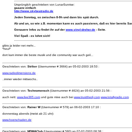
Ursprünglich geschrieben von LunarSunrise:
gaaanz einfach
http://www.skybeatradio.de
Jeden Sonntag, so zwischen 8-9h und dann bis spät durch.
Ab und an, so wie z.B. momentan kann es auch passieren, daß es hier bereits S
Genauere Infos zu findet ihr auf der
www.vinyl-dreher.de
- Seite.
Viel Spaß - es lohnt sich!
gibts ja leider net mehr...
*heul*
dort kam immer die beste musik und die community war auch geil...
Geschrieben von:
Striker
(Usernummer # 3664) an
05-02-2003 18:53 :
www.radiodimensions.de
..immer wieder mittwochs..
Geschrieben von:
Technomensch
(Usernummer # 4624) an
05-02-2003 21:56 :
auch nett:
www.live365.com
und gute mixe auch bei
www.trustthedj.com
www.totallyradio.com
Geschrieben von:
Rainer W
(Usernummer # 579) an
06-02-2003 17:10 :
donnerstag abends (meist ab 21 uhr):
www.hoerschaden.de
Geschrieben von:
MDMAClub
(Usernummer # 580) an
07-02-2003 08:38 :