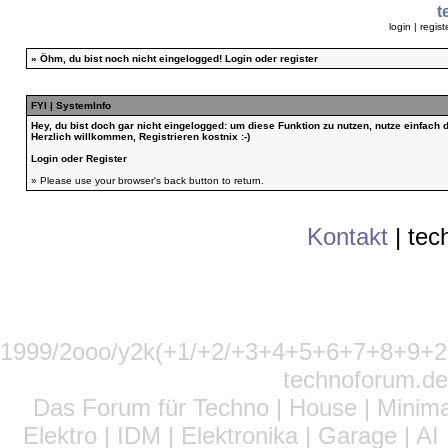
t
login
|
regist
»
Öhm, du bist noch nicht eingelogged!
Login
oder
register
FYI | SystemInfo
Hey, du bist doch gar nicht eingelogged: um diese Funktion zu nutzen, nutze einfach
Herzlich willkommen, Registrieren kostnix :-)
Login
oder
Register
» Please use your browser's back button to return.
Kontakt
|
tec
1999/2ooo/y2k(+1/+2/+3+4+5+6+7+8+9
technoforum.de
Das Forum für Techno | House | Minima
Elektro | IDM | Elektronika | Garage | A