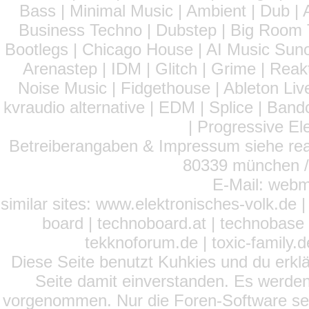
Bass | Minimal Music | Ambient | Dub | 
Business Techno | Dubstep | Big Room 
Bootlegs | Chicago House | AI Music Suno 
Arenastep | IDM | Glitch | Grime | Rea
Noise Music | Fidgethouse | Ableton Liv
kvraudio alternative | EDM | Splice | Ba
| Progressive El
Betreiberangaben & Impressum siehe read
80339 münchen / 
E-Mail: webm
similar sites: www.elektronisches-volk.de
board | technoboard.at | technobase 
tekknoforum.de | toxic-family.de 
Diese Seite benutzt Kuhkies und du erklä
Seite damit einverstanden. Es werden
vorgenommen. Nur die Foren-Software setz