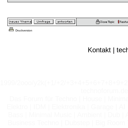
Druckversion
Kontakt
|
tec
1999/2ooo/y2k(+1/+2/+3+4+5+6+7+8+9
technoforum.de
Das Forum für Techno | House | Minima
Elektro | IDM | Elektronika | Garage | A
Bass | Minimal Music | Ambient | Dub | 
Business Techno | Dubstep | Big Room 