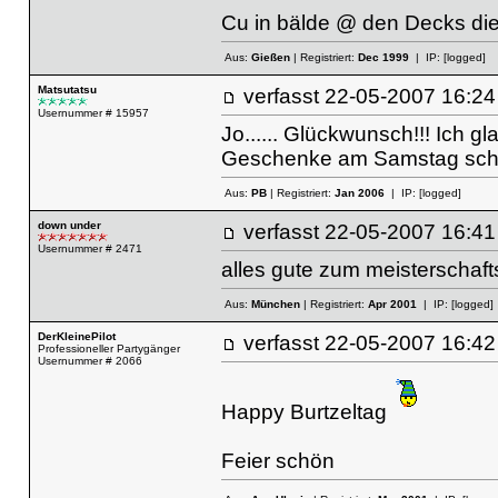
Cu in bälde @ den Decks die
Aus:
Gießen
| Registriert:
Dec 1999
| IP:
[logged]
Matsutatsu
verfasst
22-05-2007 16
Usernummer # 15957
Jo...... Glückwunsch!!! Ich 
Geschenke am Samstag sc
Aus:
PB
| Registriert:
Jan 2006
| IP:
[logged]
down under
verfasst
22-05-2007 16
Usernummer # 2471
alles gute zum meisterschaf
Aus:
München
| Registriert:
Apr 2001
| IP:
[logged]
DerKleinePilot
verfasst
22-05-2007 16
Professioneller Partygänger
Usernummer # 2066
Happy Burtzeltag
Feier schön