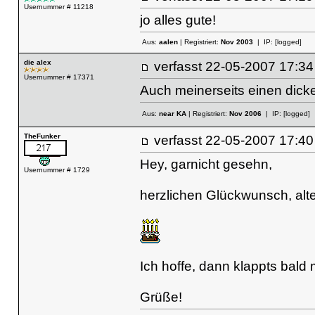
Usernummer # 11218
jo alles gute!
Aus:
aalen
| Registriert:
Nov 2003
| IP:
[logged]
die alex
verfasst
22-05-2007 17
Usernummer # 17371
Auch meinerseits einen dick
Aus:
near KA
| Registriert:
Nov 2006
| IP:
[logged]
TheFunker
verfasst
22-05-2007 17
Hey, garnicht gesehn,
Usernummer # 1729
herzlichen Glückwunsch, alte
Ich hoffe, dann klappts bald
Grüße!