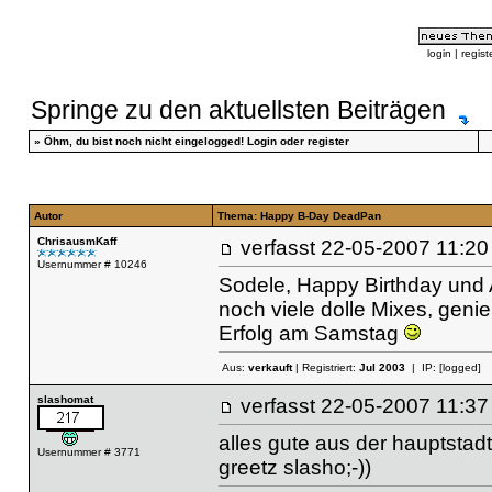
login
|
regist
Springe zu den aktuellsten Beiträgen
»
Öhm, du bist noch nicht eingelogged!
Login
oder
register
Autor
Thema: Happy B-Day DeadPan
ChrisausmKaff
verfasst
22-05-2007 11
Usernummer # 10246
Sodele, Happy Birthday und 
noch viele dolle Mixes, genieß
Erfolg am Samstag
Aus:
verkauft
| Registriert:
Jul 2003
| IP:
[logged]
slashomat
verfasst
22-05-2007 11
alles gute aus der hauptstad
Usernummer # 3771
greetz slasho;-))