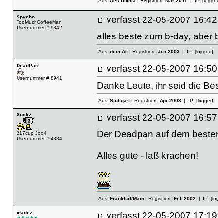
Aus:
Aes Ulunia
| Registriert:
Mar 2001
| IP:
[logge
Spycho
verfasst
22-05-2007 16
TooMuchCoffeeMan
Usernummer # 9842
alles beste zum b-day, aber
Aus:
dem All
| Registriert:
Jun 2003
| IP:
[logged]
DeadPan
verfasst
22-05-2007 16
Usernummer # 8941
Danke Leute, ihr seid die Be
Aus:
Stuttgart
| Registriert:
Apr 2003
| IP:
[logged]
Suckz
verfasst
22-05-2007 16
Der Deadpan auf dem besten
217cup 2oo4
Usernummer # 4884
Alles gute - laß krachen!
Aus:
Frankfurt/Main
| Registriert:
Feb 2002
| IP:
[lo
madez
verfasst
22-05-2007 17