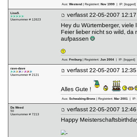
Aus:
Westend
| Registriert:
Nov 1999
| IP:
[logged]
LisaS.
verfasst
22-05-2007 12
Usernummer # 12623
Hey du Würtemberger, viele
Feier lieber nicht so wild, 
aufpassen
Aus:
Freiburg
| Registriert:
Jun 2004
| IP:
[logged]
rave-dave
verfasst
22-05-2007 12
Usernummer # 2121
Alles Gute !
Aus:
Schwabing-Bronx
| Registriert:
Mar 2001
| IP
Da Weed
verfasst
22-05-2007 12
50
Usernummer # 7213
Happy Meisterschaftsbirthda