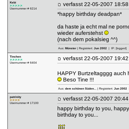
Kebi
verfasst
22-05-2007 18
Usernummer # 6214
*happy birthday deadpan*
da haste ja echt mal ne porn
wieder auferstehst
(nach dem pokalsieg ^^)
Aus:
Münster
| Registriert:
Jun 2002
| IP:
[logged]
Tinchen
verfasst
22-05-2007 19
Usernummer # 6404
HAPPY Burtzeltagggg auch hi
Beso Tine !!!
Aus:
dem schönen Süden...
| Registriert:
Jun 2002
|
patrinity
verfasst
22-05-2007 20
Usernummer # 17100
happy birthday to you, happy
birthday to you...