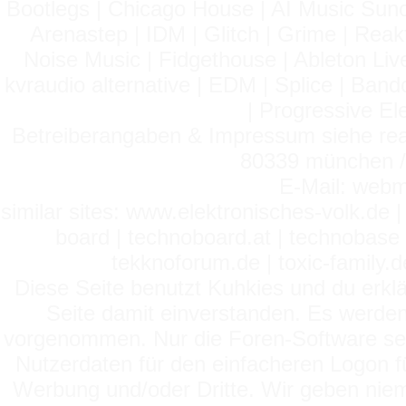
Bootlegs | Chicago House | AI Music Suno 
Arenastep | IDM | Glitch | Grime | Rea
Noise Music | Fidgethouse | Ableton Liv
kvraudio alternative | EDM | Splice | Ba
| Progressive El
Betreiberangaben & Impressum siehe read
80339 münchen / 
E-Mail: webm
similar sites: www.elektronisches-volk.de
board | technoboard.at | technobase 
tekknoforum.de | toxic-family.de 
Diese Seite benutzt Kuhkies und du erklä
Seite damit einverstanden. Es werden
vorgenommen. Nur die Foren-Software setz
Nutzerdaten für den einfacheren Logon für
Werbung und/oder Dritte. Wir geben niema