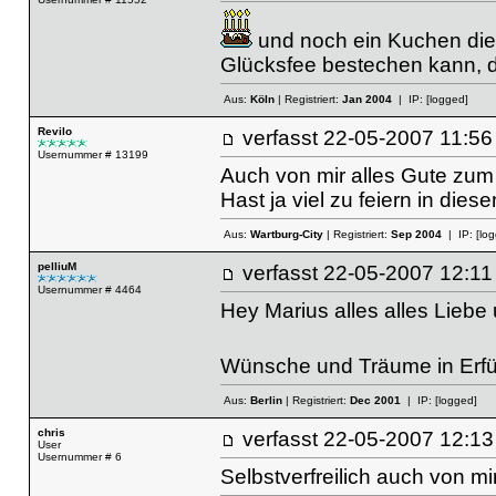
und noch ein Kuchen dies
Glücksfee bestechen kann, d
Aus:
Köln
| Registriert:
Jan 2004
| IP:
[logged]
Revilo
verfasst
22-05-2007 11
Usernummer # 13199
Auch von mir alles Gute zum
Hast ja viel zu feiern in dies
Aus:
Wartburg-City
| Registriert:
Sep 2004
| IP:
[lo
pelliuM
verfasst
22-05-2007 12
Usernummer # 4464
Hey Marius alles alles Liebe
Wünsche und Träume in Erf
Aus:
Berlin
| Registriert:
Dec 2001
| IP:
[logged]
chris
verfasst
22-05-2007 12
User
Usernummer # 6
Selbstverfreilich auch von m