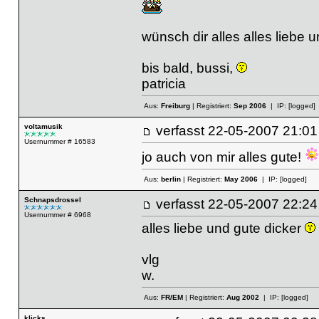
wünsch dir alles alles liebe u
bis bald, bussi,
patricia
Aus:
Freiburg
| Registriert:
Sep 2006
| IP:
[logged]
voltamusik
verfasst
22-05-2007 21
Usernummer # 16583
jo auch von mir alles gute!
Aus:
berlin
| Registriert:
May 2006
| IP:
[logged]
Schnapsdrossel
verfasst
22-05-2007 22
Usernummer # 6968
alles liebe und gute dicker
vlg
w.
Aus:
FR/EM
| Registriert:
Aug 2002
| IP:
[logged]
klicks