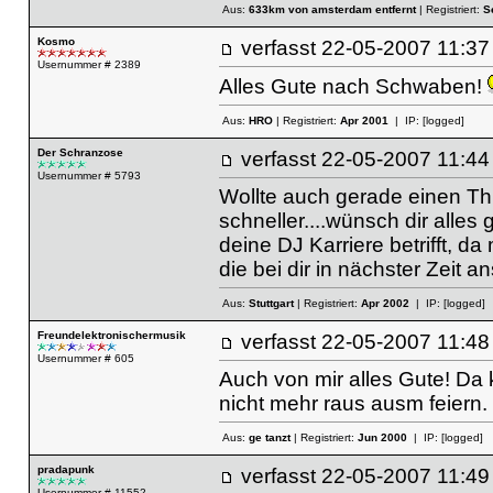
Aus:
633km von amsterdam entfernt
| Registriert:
S
Kosmo
verfasst
22-05-2007 11
Usernummer # 2389
Alles Gute nach Schwaben!
Aus:
HRO
| Registriert:
Apr 2001
| IP:
[logged]
Der Schranzose
verfasst
22-05-2007 11
Usernummer # 5793
Wollte auch gerade einen Th
schneller....wünsch dir alles
deine DJ Karriere betrifft, d
die bei dir in nächster Zeit a
Aus:
Stuttgart
| Registriert:
Apr 2002
| IP:
[logged]
Freundelektronischermusik
verfasst
22-05-2007 11
Usernummer # 605
Auch von mir alles Gute! Da
nicht mehr raus ausm feiern. 
Aus:
ge tanzt
| Registriert:
Jun 2000
| IP:
[logged]
pradapunk
verfasst
22-05-2007 11
Usernummer # 11552