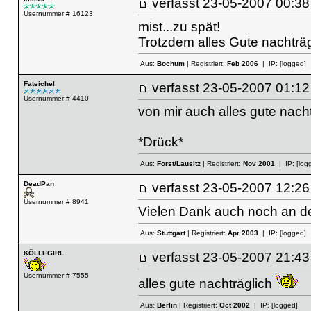
verfasst
23-05-2007 00
Usernummer # 16123
mist...zu spät!
Trotzdem alles Gute nachträ
Aus:
Bochum
| Registriert:
Feb 2006
| IP:
[logged]
Fateichel
verfasst
23-05-2007 01
Usernummer # 4410
von mir auch alles gute nacht
*Drück*
Aus:
Forst/Lausitz
| Registriert:
Nov 2001
| IP:
[log
DeadPan
verfasst
23-05-2007 12
Usernummer # 8941
Vielen Dank auch noch an de
Aus:
Stuttgart
| Registriert:
Apr 2003
| IP:
[logged]
KÖLLEGIRL
verfasst
23-05-2007 21
Usernummer # 7555
alles gute nachträglich
Aus:
Berlin
| Registriert:
Oct 2002
| IP:
[logged]