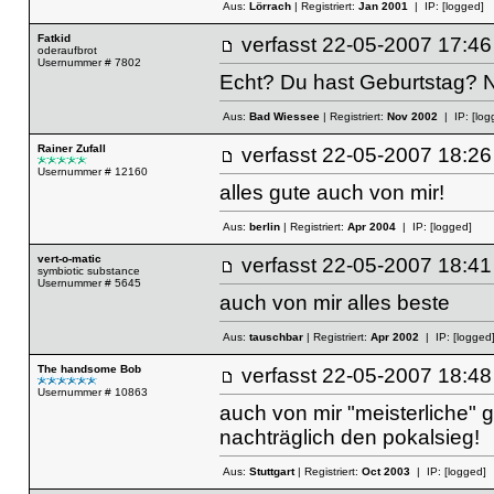
Aus:
Lörrach
| Registriert:
Jan 2001
| IP:
[logged]
Fatkid
verfasst
22-05-2007 17
oderaufbrot
Usernummer # 7802
Echt? Du hast Geburtstag? N
Aus:
Bad Wiessee
| Registriert:
Nov 2002
| IP:
[log
Rainer Zufall
verfasst
22-05-2007 18
Usernummer # 12160
alles gute auch von mir!
Aus:
berlin
| Registriert:
Apr 2004
| IP:
[logged]
vert-o-matic
verfasst
22-05-2007 18
symbiotic substance
Usernummer # 5645
auch von mir alles beste
Aus:
tauschbar
| Registriert:
Apr 2002
| IP:
[logged
The handsome Bob
verfasst
22-05-2007 18
Usernummer # 10863
auch von mir "meisterliche" 
nachträglich den pokalsieg!
Aus:
Stuttgart
| Registriert:
Oct 2003
| IP:
[logged]