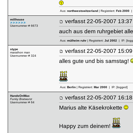
Aus:
northwestswitzerland
| Registriert:
Feb 2000
| 
millhouse
verfasst
22-05-2007 13
Usernummer # 6673
auch aus dem ruhrgebiet all
Aus:
mülheim ruhr
| Registriert:
Jul 2002
| IP:
[log
stype
verfasst
22-05-2007 15
marathon man
Usernummer # 324
alles gute und bis samstag!
Aus:
Berlin
| Registriert:
Mar 2000
| IP:
[logged]
HandsOnWax
verfasst
22-05-2007 16
Funky Bratwurst
Usernummer # 64
Marius alte Käsekrokette
Happy zum deinem!