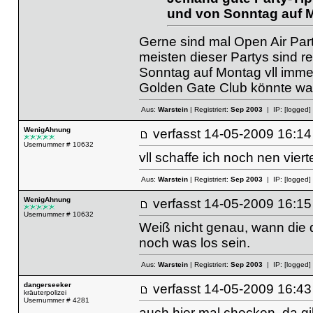
und von Sonntag auf 
Gerne sind mal Open Air Part
meisten dieser Partys sind r
Sonntag auf Montag vll immer
Golden Gate Club könnte was
Aus:
Warstein
| Registriert:
Sep 2003
| IP:
[logged]
WenigAhnung
verfasst
14-05-2009 16
Usernummer # 10632
vll schaffe ich noch nen vier
Aus:
Warstein
| Registriert:
Sep 2003
| IP:
[logged]
WenigAhnung
verfasst
14-05-2009 16
Usernummer # 10632
Weiß nicht genau, wann die
noch was los sein.
Aus:
Warstein
| Registriert:
Sep 2003
| IP:
[logged]
dangerseeker
verfasst
14-05-2009 16
kräuterpolizei
Usernummer # 4281
auch hier mal checken, da g