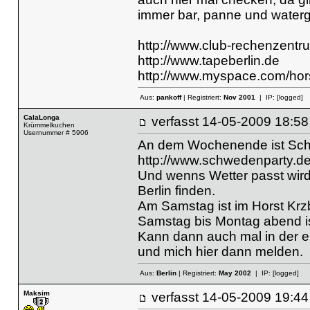
immer bar, panne und waterga
http://www.club-rechenzentr
http://www.tapeberlin.de
http://www.myspace.com/hor
Aus:
pankoff
| Registriert:
Nov 2001
| IP:
[logged]
CalaLonga
verfasst
14-05-2009 18
Krümmelkuchen
Usernummer # 5906
An dem Wochenende ist Schw
http://www.schwedenparty.de
Und wenns Wetter passt wird 
Berlin finden.
Am Samstag ist im Horst Krz
Samstag bis Montag abend is
Kann dann auch mal in der e
und mich hier dann melden.
Aus:
Berlin
| Registriert:
May 2002
| IP:
[logged]
Maksim
verfasst
14-05-2009 19