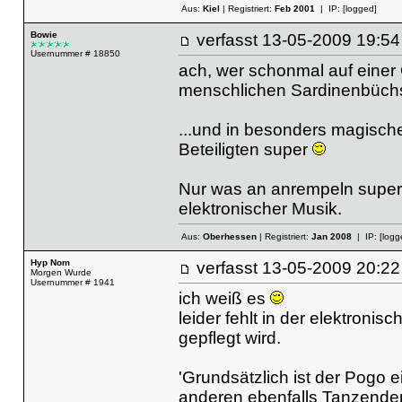
Aus:
Kiel
| Registriert:
Feb 2001
| IP:
[logged]
Bowie
verfasst
13-05-2009 19
Usernummer # 18850
ach, wer schonmal auf einer
menschlichen Sardinenbüchse
...und in besonders magische
Beteiligten super
Nur was an anrempeln super s
elektronischer Musik.
Aus:
Oberhessen
| Registriert:
Jan 2008
| IP:
[logg
Hyp Nom
verfasst
13-05-2009 20
Morgen Wurde
Usernummer # 1941
ich weiß es
leider fehlt in der elektronis
gepflegt wird.
'Grundsätzlich ist der Pogo e
anderen ebenfalls Tanzenden