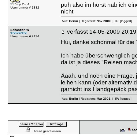
puh also im horst hab ich ein
217cup 2oo4
Usernummer # 1382
nicht
Aus:
Berlin
| Registriert:
Nov 2000
| IP:
[logged]
Sebastian W
verfasst
14-05-2009 20
Usernummer # 2124
Hui, danke schonmal für die 
Ich habe überschwenglich g
da ist ja dieses "Reisen mach
Äääh, und noch eine Frage, 
leihen kann (oder alternati
garnicht ins Handgepäck pas
Aus:
Berlin
| Registriert:
Mar 2001
| IP:
[logged]
Thread geschlossen