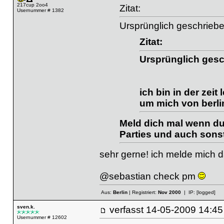
217cup 2oo4
Zitat:
Usernummer # 1382
Ursprünglich geschrieb
Zitat:
Ursprünglich gesc
ich bin in der zeit 
um mich von berli
Meld dich mal wenn du Z
Parties und auch sonst
sehr gerne! ich melde mich da
@sebastian check pm
Aus:
Berlin
| Registriert:
Nov 2000
| IP:
[logged]
sven.k.
verfasst
14-05-2009 14
Usernummer # 12602