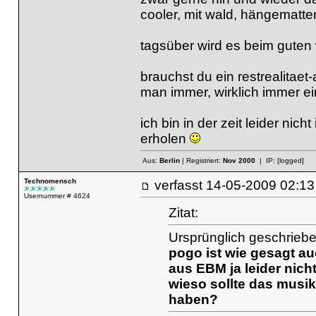
cooler, mit wald, hängematte
tagsüber wird es beim guten 
brauchst du ein restrealitae
man immer, wirklich immer ein
ich bin in der zeit leider nich
erholen
Aus:
Berlin
| Registriert:
Nov 2000
| IP:
[logged]
Technomensch
verfasst
14-05-2009 02
Usernummer # 4624
Zitat:
Ursprünglich geschrieb
pogo ist wie gesagt au
aus EBM ja leider nich
wieso sollte das musik
haben?