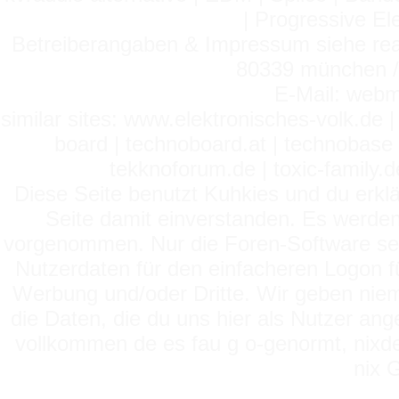
| Progressive El
Betreiberangaben & Impressum siehe read
80339 münchen / 
E-Mail: webm
similar sites: www.elektronisches-volk.de
board | technoboard.at | technobase 
tekknoforum.de | toxic-family.de 
Diese Seite benutzt Kuhkies und du erklä
Seite damit einverstanden. Es werden
vorgenommen. Nur die Foren-Software setz
Nutzerdaten für den einfacheren Logon für
Werbung und/oder Dritte. Wir geben niema
die Daten, die du uns hier als Nutzer ang
vollkommen de es fau g o-genormt, nixde
nix 