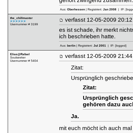
gehört zwingend zusammen.
Aus:
Oberhessen
| Registriert:
Jan 2008
| IP:
[logg
the_chillmaster
verfasst
12-05-2009 20
Usernummer # 3199
es ist schade, ihr merkt nich
ich beschrieben hatte.
Aus:
berlin
| Registriert:
Jul 2001
| IP:
[logged]
Elias@Rafael
verfasst
12-05-2009 21
Soulseeker
Usernummer # 5404
Zitat:
Ursprünglich geschriebe
Zitat:
Ursprünglich gesc
gehören dazu auc
Ja.
mit euch möcht ich auch mal 