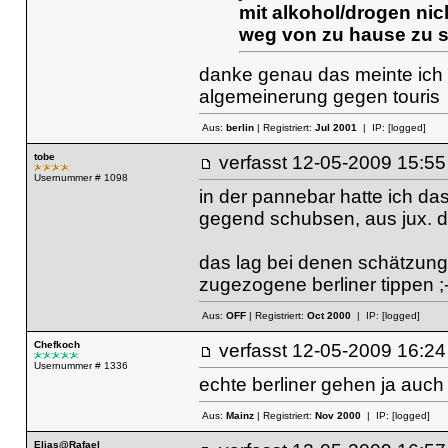
mit alkohol/drogen ni
weg von zu hause zu s
danke genau das meinte ich 
algemeinerung gegen touris
Aus:
berlin
| Registriert:
Jul 2001
| IP:
[logged]
tobe
verfasst
12-05-2009 15
Usernummer # 1098
in der pannebar hatte ich da
gegend schubsen, aus jux. di
das lag bei denen schätzung
zugezogene berliner tippen ;-
Aus:
OFF
| Registriert:
Oct 2000
| IP:
[logged]
Chefkoch
verfasst
12-05-2009 16
Usernummer # 1336
echte berliner gehen ja auch
Aus:
Mainz
| Registriert:
Nov 2000
| IP:
[logged]
Elias@Rafael