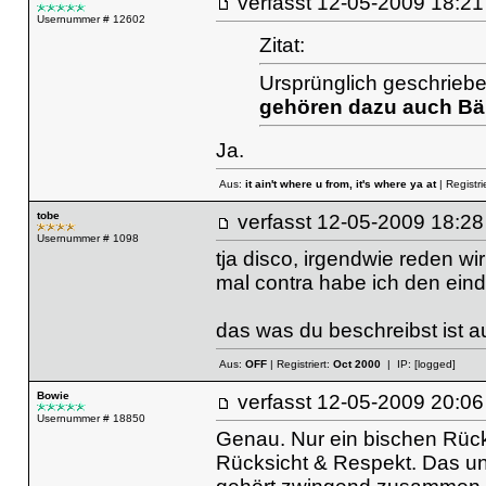
verfasst
12-05-2009 18
Usernummer # 12602
Zitat:
Ursprünglich geschriebe
gehören dazu auch Bä
Ja.
Aus:
it ain't where u from, it's where ya at
| Registri
tobe
verfasst
12-05-2009 18
Usernummer # 1098
tja disco, irgendwie reden wi
mal contra habe ich den eind
das was du beschreibst ist 
Aus:
OFF
| Registriert:
Oct 2000
| IP:
[logged]
Bowie
verfasst
12-05-2009 20
Usernummer # 18850
Genau. Nur ein bischen Rücks
Rücksicht & Respekt. Das und