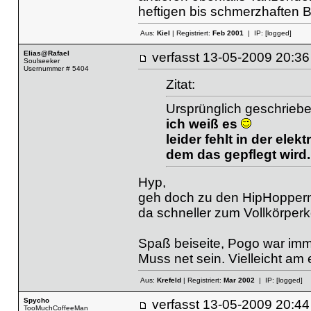
heftigen bis schmerzhaften
Aus:
Kiel
| Registriert:
Feb 2001
| IP:
[logged]
Elias@Rafael
verfasst
13-05-2009 20
Soulseeker
Usernummer # 5404
Zitat:
Ursprünglich geschrieb
ich weiß es
leider fehlt in der elek
dem das gepflegt wird.
Hyp,
geh doch zu den HipHoppern
da schneller zum Vollkörperkota
Spaß beiseite, Pogo war imme
Muss net sein. Vielleicht a
Aus:
Krefeld
| Registriert:
Mar 2002
| IP:
[logged]
Spycho
verfasst
13-05-2009 20
TooMuchCoffeeMan