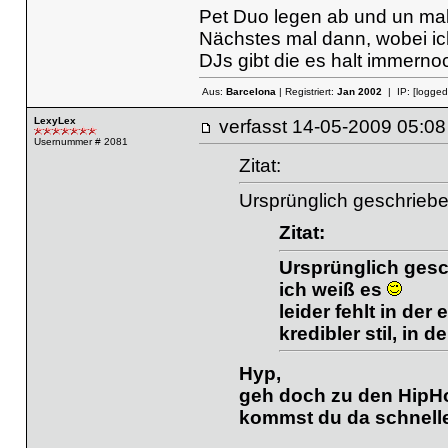
Pet Duo legen ab und un mal
Nächstes mal dann, wobei ich
DJs gibt die es halt immerno
Aus:
Barcelona
| Registriert:
Jan 2002
| IP:
[logged
LexyLex
verfasst
14-05-2009 05
Usernummer # 2081
Zitat:
Ursprünglich geschriebe
Zitat:
Ursprünglich ges
ich weiß es
leider fehlt in der
kredibler stil, in 
Hyp,
geh doch zu den HipHo
kommst du da schneller 