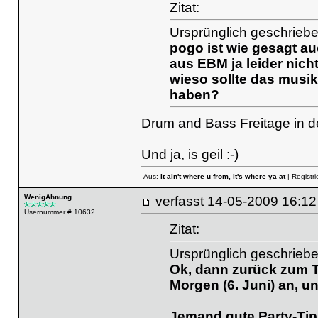
Zitat:
Ursprünglich geschrieb
pogo ist wie gesagt au
aus EBM ja leider nich
wieso sollte das musik
haben?
Drum and Bass Freitage in de
Und ja, is geil :-)
Aus:
it ain't where u from, it's where ya at
| Registri
WenigAhnung
verfasst
14-05-2009 16
Usernummer # 10632
Zitat:
Ursprünglich geschrieb
Ok, dann zurück zum T
Morgen (6. Juni) an, u
Jemand gute Party-Tip