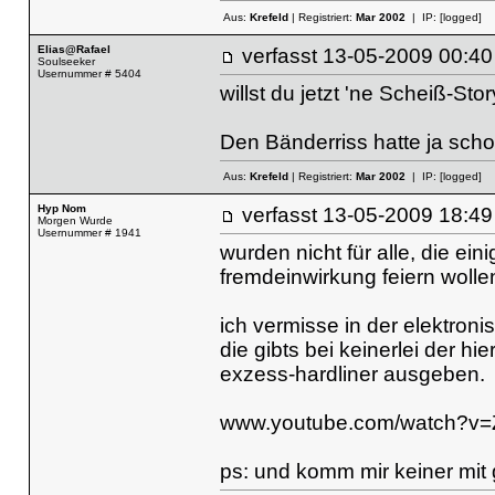
Aus:
Krefeld
| Registriert:
Mar 2002
| IP:
[logged]
Elias@Rafael
verfasst
13-05-2009 00
Soulseeker
Usernummer # 5404
willst du jetzt 'ne Scheiß-Sto
Den Bänderriss hatte ja scho
Aus:
Krefeld
| Registriert:
Mar 2002
| IP:
[logged]
Hyp Nom
verfasst
13-05-2009 18
Morgen Wurde
Usernummer # 1941
wurden nicht für alle, die ei
fremdeinwirkung feiern woll
ich vermisse in der elektroni
die gibts bei keinerlei der hi
exzess-hardliner ausgeben.
www.youtube.com/watch?v
ps: und komm mir keiner mit 