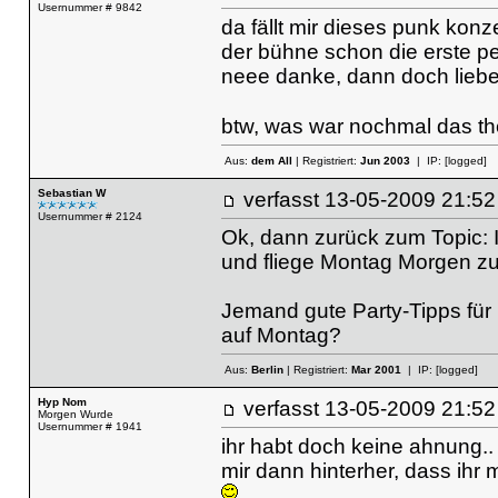
Usernummer # 9842
da fällt mir dieses punk konz
der bühne schon die erste p
neee danke, dann doch lieber
btw, was war nochmal das 
Aus:
dem All
| Registriert:
Jun 2003
| IP:
[logged]
Sebastian W
verfasst
13-05-2009 21
Usernummer # 2124
Ok, dann zurück zum Topic: 
und fliege Montag Morgen zu
Jemand gute Party-Tipps fü
auf Montag?
Aus:
Berlin
| Registriert:
Mar 2001
| IP:
[logged]
Hyp Nom
verfasst
13-05-2009 21
Morgen Wurde
Usernummer # 1941
ihr habt doch keine ahnung..
mir dann hinterher, dass ihr