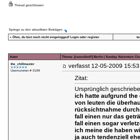
Thread geschlossen
Springe zu den aktuellsten Beiträgen
»
Öhm, du bist noch nicht eingelogged!
Login
oder
register
te
Autor
Thema: [cancelled!!] Berlin | Sunday Adventure Clu
the_chillmaster
verfasst
12-05-2009 15
Usernummer # 3199
Zitat:
Ursprünglich geschriebe
ich hatte aufgrund the
von leuten die überhau
rücksichtnahme durch 
fall einen nur das get
fall einen sogar verletz
ich meine die haben wi
ja auch tendenziell eh