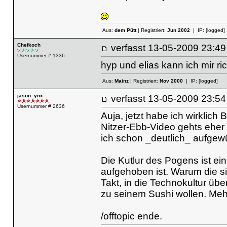
Aus:
dem Pütt
| Registriert:
Jun 2002
| IP:
[logged]
Chefkoch
verfasst
13-05-2009 23
Usernummer # 1336
hyp und elias kann ich mir ri
Aus:
Mainz
| Registriert:
Nov 2000
| IP:
[logged]
jason_ynx
verfasst
13-05-2009 23
Usernummer # 2636
Auja, jetzt habe ich wirklic
Nitzer-Ebb-Video gehts eher
ich schon _deutlich_ aufgewü
Die Kutlur des Pogens ist ei
aufgehoben ist. Warum die s
Takt, in die Technokultur übe
zu seinem Sushi wollen. Meh
/offtopic ende.