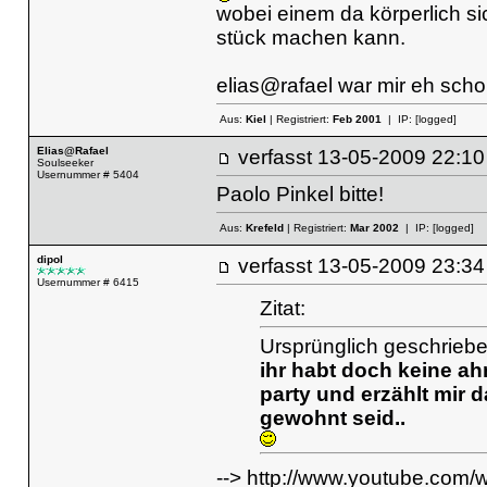
wobei einem da körperlich s
stück machen kann.
elias@rafael war mir eh schon
Aus:
Kiel
| Registriert:
Feb 2001
| IP:
[logged]
Elias@Rafael
verfasst
13-05-2009 22
Soulseeker
Usernummer # 5404
Paolo Pinkel bitte!
Aus:
Krefeld
| Registriert:
Mar 2002
| IP:
[logged]
dipol
verfasst
13-05-2009 23
Usernummer # 6415
Zitat:
Ursprünglich geschrieb
ihr habt doch keine ah
party und erzählt mir 
gewohnt seid..
-->
http://www.youtube.co