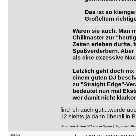
Das ist so kleinge
Großeltern richti
Waren sie auch. Man m
Chillmaster zur "heuti
Zeiten erleben durfte,
Spaßverderbern. Aber i
als eine exzessive Nac
Letzlich geht doch nix
einem guten DJ beschall
zu "Straight Edge"-Ve
bedeutet nun mal Eksta
wer damit nicht klarkom
find ich auch gut....wurde a
12 siehts ja dann überall in 
Aus:
dem dicken "B" an der Spree
| Registriert:
Mar
sven.k.