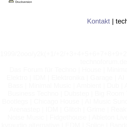
Druckversion
Kontakt
|
tec
1999/2ooo/y2k(+1/+2/+3+4+5+6+7+8+9
technoforum.de
Das Forum für Techno | House | Minima
Elektro | IDM | Elektronika | Garage | A
Bass | Minimal Music | Ambient | Dub | 
Business Techno | Dubstep | Big Room 
Bootlegs | Chicago House | AI Music Suno 
Arenastep | IDM | Glitch | Grime | Rea
Noise Music | Fidgethouse | Ableton Liv
kvraudio alternative | EDM | Splice | Ba