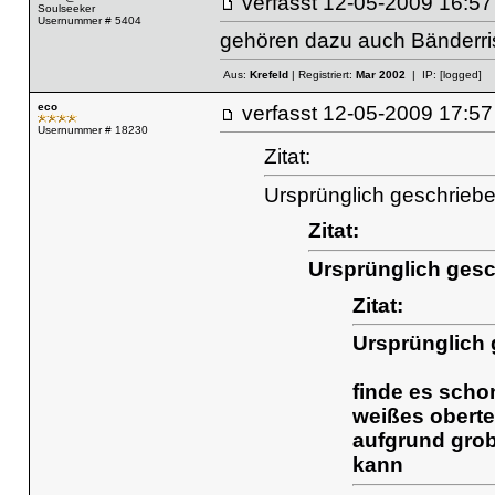
verfasst
12-05-2009 16
Soulseeker
Usernummer # 5404
gehören dazu auch Bänderri
Aus:
Krefeld
| Registriert:
Mar 2002
| IP:
[logged]
eco
verfasst
12-05-2009 17
Usernummer # 18230
Zitat:
Ursprünglich geschriebe
Zitat:
Ursprünglich ges
Zitat:
Ursprünglich 
finde es scho
weißes oberte
aufgrund gro
kann