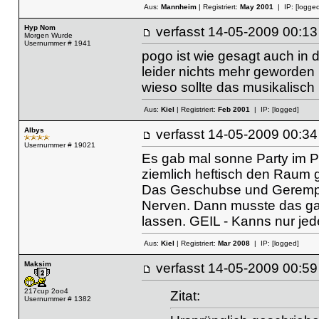
Aus:
Mannheim
| Registriert:
May 2001
| IP:
[logged
Hyp Nom
verfasst
14-05-2009 00
Morgen Wurde
Usernummer # 1941
pogo ist wie gesagt auch in 
leider nichts mehr geworden i
wieso sollte das musikalisch
Aus:
Kiel
| Registriert:
Feb 2001
| IP:
[logged]
Albys
verfasst
14-05-2009 00
Usernummer # 19021
Es gab mal sonne Party im Ph
ziemlich heftisch den Raum ge
Das Geschubse und Gerempel 
Nerven. Dann musste das ga
lassen. GEIL - Kanns nur je
Aus:
Kiel
| Registriert:
Mar 2008
| IP:
[logged]
Maksim
verfasst
14-05-2009 00
217cup 2oo4
Zitat:
Usernummer # 1382