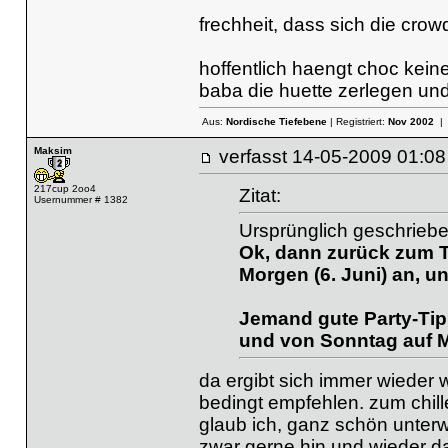
frechheit, dass sich die crow
hoffentlich haengt choc kein
baba die huette zerlegen und
Aus:
Nordische Tiefebene
| Registriert:
Nov 2002
| 
Maksim
verfasst
14-05-2009 01
217cup 2oo4
Zitat:
Usernummer # 1382
Ursprünglich geschrieb
Ok, dann zurück zum T
Morgen (6. Juni) an, u
Jemand gute Party-Tip
und von Sonntag auf 
da ergibt sich immer wieder
bedingt empfehlen. zum chill
glaub ich, ganz schön unterw
zwar gerne hin und wieder da,