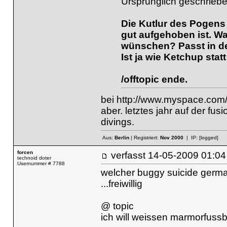
Ursprünglich geschriebe
Die Kutlur des Pogens 
gut aufgehoben ist. W
wünschen? Passt in den
Ist ja wie Ketchup sta
/offtopic ende.
bei
http://www.myspace.com
aber. letztes jahr auf der fu
divings.
Aus:
Berlin
| Registriert:
Nov 2000
| IP:
[logged]
forcen
verfasst
14-05-2009 01
technoid doter
Usernummer # 7788
welcher buggy suicide germa
...freiwillig
@ topic
ich will weissen marmorfus