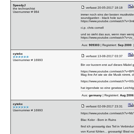
SpeedyJ
verfasst
20-05-2017 18:18
the technarchist
Usernummer # 984
immer noch eins der besten musikvideos
soundgarden - black hole sun
https://www.youtube.com/watch?v=3
r.i.p. chris cornell
und so sieht das aus, wenn man wenige
https://www.youtube.com/watch?v=zv
Aus:
909303
| Registriert:
Sep 2000
|
cytekx
verfasst
13-08-2017 03:37
Usernummer # 16993
Bin vor kurzem erst auf dieses Mädel 
https://www.youtube.com/watch?v=BP
Mag ihre Art wie sie die Musik nimmt, 
https://www.youtube.com/watch?v=0
hat irgendwie so eine gewisse Leichtigk
Aus:
germany
| Registriert:
Aug 2006
cytekx
verfasst
02-09-2017 23:31
Usernummer # 16993
https://www.youtube.com/watch?v=M
Blac Kolor - Born in Ruins
find ich grossartig das Teil in Verbi
von Kunst fühlen... grossartig! Bissl n