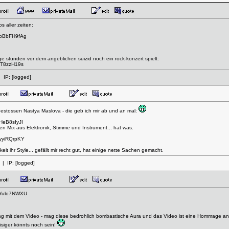
 aller zeiten:
mbBbFH9fAg
 stunden vor dem angeblichen suizid noch ein rock-konzert spielt:
_T8zzH19s
 IP:
[logged]
gestossen Nastya Maslova - die geb ich mir ab und an mal:
HeB8sIyJI
den Mix aus Elektronik, Stimme und Instrument... hat was.
GyyiRQrpKY
eit ihr Style... gefällt mir recht gut, hat einige nette Sachen gemacht.
| IP:
[logged]
zYulo7NWXU
ndung mit dem Video - mag diese bedrohlich bombastische Aura und das Video ist eine Hommage an
oisiger könnts noch sein!