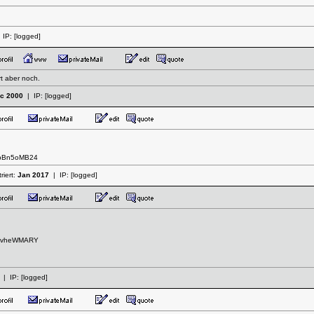
 IP:
[logged]
t aber noch.
c 2000
| IP:
[logged]
nYpBn5oMB24
riert:
Jan 2017
| IP:
[logged]
_-CvheWMARY
| IP:
[logged]