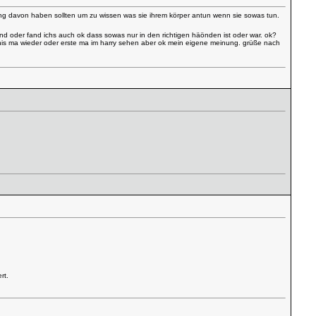
nung davon haben sollten um zu wissen was sie ihrem körper antun wenn sie sowas tun.
nd oder fand ichs auch ok dass sowas nur in den richtigen häönden ist oder war. ok?
 crhis ma wieder oder erste ma im harry sehen aber ok mein eigene meinung. grüße nach
rt.