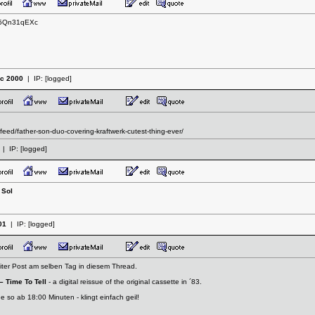
aV5Qn31qEXc
c 2000
| IP:
[logged]
-feed/father-son-duo-covering-kraftwerk-cutest-thing-ever/
| IP:
[logged]
 Sol
01
| IP:
[logged]
eiter Post am selben Tag in diesem Thread.
‎– Time To Tell
- a digital reissue of the original cassette in ´83.
so ab 18:00 Minuten - klingt einfach geil!