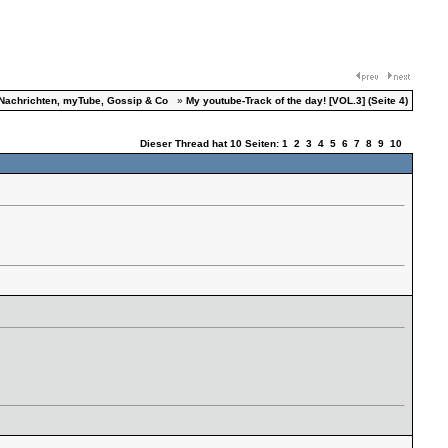
Nachrichten, myTube, Gossip & Co
»
My youtube-Track of the day! [VOL.3] (Seite 4)
Dieser Thread hat 10 Seiten:
1
2
3
4
5
6
7
8
9
10