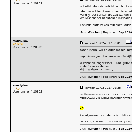
Usernummer # 20302
wobei ich die zeit natürlich auch mit
oder gar solche videos zu verbieten w
wenn kinder denken die zeit war geil 
Mfg MÜnchener Nachtleben rult noch im
1 stunde entfernt von münchen. auch w
Aus:
München
| Registriert:
Sep 2010
standy-low
verfasst
10-02-2017 00:01
Usernummer # 20302
aaaah Berlin. Will da auch ma hin. Bi
https://www.youtube.com/watch?v=6j
vll kennt die sogar einer :-) und grüß
In der Sonne oder so.
Naja egal greetz anyway.
Aus:
München
| Registriert:
Sep 2010
standy-low
verfasst
12-02-2017 03:25
Usernummer # 20302
es iiiissssssssssst saaaaaaaaaaaaa
https://www.youtube.com/watch?v=
Kennt jemand noch den stitch. Mit der
[ 13.02.2017, 06:58: Beitrag editiert von: standy-low ]
Aus:
München
| Registriert:
Sep 2010