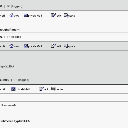
01
| IP:
[logged]
hought Pattern
01
| IP:
[logged]
3XypXz1EkA
c 2000
| IP:
[logged]
n: PasqualeM:
watch?v=c3XypXz1EkA