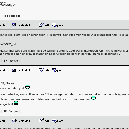
- jean
kPOXCV0DgV4
| IP:
[logged]
Plattentipp beim Rippen einer alten "Housefrau" Sendung von Video wiederentdeckt hab - der läuf
Gu3eCPXV_c4
alität hier wird dem Track nicht so wirklich gerecht, aber wens interessiert kann sichs im Net ja a
on immer einen eher ausgefallenen aber für mich persönlich sehr guten Musikgeschmack.
| IP:
[logged]
exYKyOotso
eisse war das geil!
. der nebelige, strobo floor in den frühen morgenstunden... wo der sound schon mal schräg wurde,
m U2 auf dem wummernden holzboden... einfach nicht zu toppen das!
er gefilmt!
| IP:
[logged]
 ultraschall also nich in riem nur im kunstpark. aber war geil holzboden medels die da rumhopstn