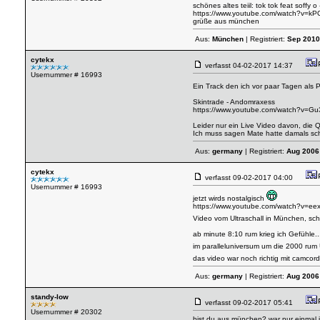
schönes altes teiil: tok tok feat soffy o 
https://www.youtube.com/watch?v=
grüße aus münchen
Aus:
München
| Registriert:
Sep 2010
cytekx
verfasst
04-02-2017 14:37
Usernummer # 16993
Ein Track den ich vor paar Tagen als 
Skintrade - Andomraxess
https://www.youtube.com/watch?v=
Leider nur ein Live Video davon, die Qu
Ich muss sagen Mate hatte damals sch
Aus:
germany
| Registriert:
Aug 2006
cytekx
verfasst
09-02-2017 04:00
Usernummer # 16993
jetzt wirds nostalgisch
https://www.youtube.com/watch?v=e
Video vom Ultraschall in München, sch
ab minute 8:10 rum krieg ich Gefühle..
im paralleluniversum um die 2000 ru
das video war noch richtig mit camcord
Aus:
germany
| Registriert:
Aug 2006
standy-low
verfasst
09-02-2017 05:41
Usernummer # 20302
bist du aus münchen? war nur einmal im