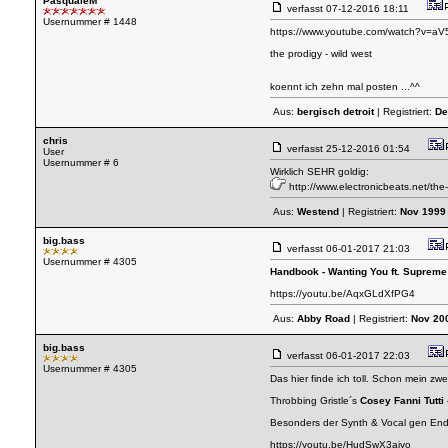
PasqualeM
verfasst
07-12-2016 18:11
Usernummer # 1448
https://www.youtube.com/watch?v=
the prodigy - wild west
koennt ich zehn mal posten ...^^
Aus:
bergisch detroit
| Registriert:
De
chris
verfasst
25-12-2016 01:54
User
Usernummer # 6
Wirklich SEHR goldig:
http://www.electronicbeats.net/the
Aus:
Westend
| Registriert:
Nov 1999
big.bass
verfasst
06-01-2017 21:03
Usernummer # 4305
Handbook - Wanting You ft. Supreme
https://youtu.be/AqxGLdXfPG4
Aus:
Abby Road
| Registriert:
Nov 20
big.bass
verfasst
06-01-2017 22:03
Usernummer # 4305
Das hier finde ich toll. Schon mein zw
Throbbing Gristle´s
Cosey Fanni Tutti 
Besonders der Synth & Vocal gen Ende 
https://youtu.be/HudSwX3aiyo