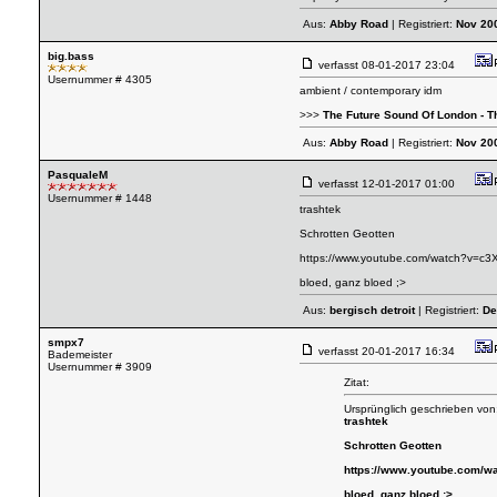
Aus:
Abby Road
| Registriert:
Nov 20
big.bass
verfasst
08-01-2017 23:04
Usernummer # 4305
ambient / contemporary idm
>>>
The Future Sound Of London - T
Aus:
Abby Road
| Registriert:
Nov 20
PasqualeM
verfasst
12-01-2017 01:00
Usernummer # 1448
trashtek
Schrotten Geotten
https://www.youtube.com/watch?v=c
bloed, ganz bloed ;>
Aus:
bergisch detroit
| Registriert:
De
smpx7
verfasst
20-01-2017 16:34
Bademeister
Usernummer # 3909
Zitat:
Ursprünglich geschrieben vo
trashtek
Schrotten Geotten
https://www.youtube.com/
bloed, ganz bloed ;>