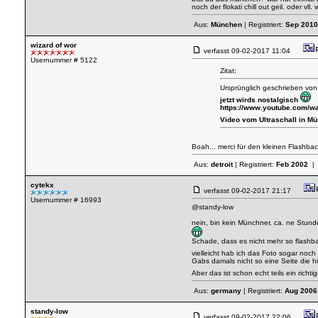
noch der flokati chill out geil. oder v
Aus:
München
| Registriert:
Sep 2010
wizard of wor
verfasst
09-02-2017 11:04
Usernummer # 5122
Zitat:
Ursprünglich geschrieben von:
jetzt wirds nostalgisch
https://www.youtube.com/
Video vom Ultraschall in M
Boah... merci für den kleinen Flashba
Aus:
detroit
| Registriert:
Feb 2002
| 
cytekx
verfasst
09-02-2017 21:17
Usernummer # 16993
@standy-low
nein, bin kein Münchner, ca. ne Stund
Schade, dass es nicht mehr so flashba
vielleicht hab ich das Foto sogar noch 
Gabs damals nicht so eine Seite die h
Aber das ist schon echt teils ein rich
Aus:
germany
| Registriert:
Aug 2006
standy-low
verfasst
09-02-2017 22:06