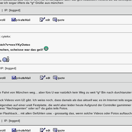
ll. war ich sogar öfters da *g* Grüße aus münchen
| IP:
[logged]
 cytekx:
watch?v=eexYKyOotso
ünchen, scheisse war das geil!
ck
IP:
[logged]
e Fahrt von München weg... aber fürs U war natürlich kein Weg zu weit *g* Bin nach durchtanzt
ck Videos vom U2 gibt. Ich weiss noch, dass damals als das aktuell war, es im Internet teils sog
irgendwo auf einer uralt Festplatte, die wohl aber leider heute Aufgrund der Controller garnimmer 
iess "Nachtagenten" oder so? da gabs teils Fotos.
tiger Flashback... mit allen Gefühlen usw. - grossartig das, wenn solche Videos oder Fotos auftau
| IP:
[logged]