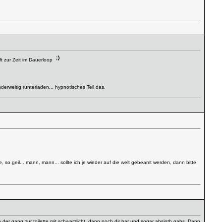
t zur Zeit im Dauerloop
nderweitig runterladen... hypnotisches Teil das.
 so geil... mann, mann... sollte ich je wieder auf die welt gebeamt werden, dann bitte
 der gang zur toilette mit schwarzlicht. dann noch dir bar und sogar absinth gabs. Dann