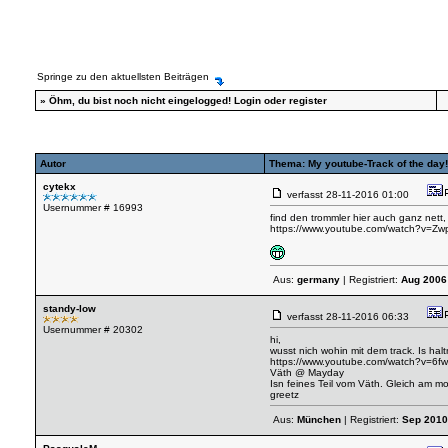
Springe zu den aktuellsten Beiträgen
»
Öhm, du bist noch nicht eingelogged!
Login
oder
register
Autor
Thema: My youtube-Track of the day!
cytekx
verfasst
28-11-2016 01:00
Usernummer # 16993
find den trommler hier auch ganz nett
https://www.youtube.com/watch?v=
Aus:
germany
| Registriert:
Aug 2006
standy-low
verfasst
28-11-2016 06:33
Usernummer # 20302
hi,
wusst nich wohin mit dem track. Is halt
https://www.youtube.com/watch?v=6f
Väth @ Mayday
Isn feines Teil vom Väth. Gleich am mo
greetz
Aus:
München
| Registriert:
Sep 2010