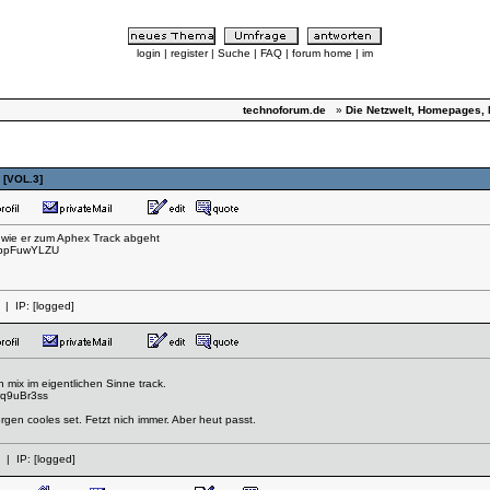
login
|
register
|
Suche
|
FAQ
|
forum home
|
im
technoforum.de
»
Die Netzwelt, Homepages, 
 [VOL.3]
, wie er zum Aphex Track abgeht
ZwppFuwYLZU
| IP:
[logged]
n mix im eigentlichen Sinne track.
wq9uBr3ss
rgen cooles set. Fetzt nich immer. Aber heut passt.
| IP:
[logged]