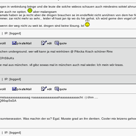
 drogen in verbindung bringe und die leute die solche wideos schauen auch mindestns solviel ah
äre auch ne option.
aber malangsam
damals haben se ja recht aber die drogen brauchen se im endeffekt nicht anrühren von dem her fi
mer. zar nicht mehr so sehr... leider vll hast jan tip wo du hin gehst. ich würd gerne den vogel
enn der weg nicht zu weit ist. drogen sind keine lösung. lol
| IP:
[logged]
sschen underground. wer will kann ja mal reinhören @ Pilocka Krach schöner Rmx
7EPrS9uKs
t se mal aus münchen. vll gibz sowas mal in münchen auch mal wieder. Ich mein wör krass.
| IP:
[logged]
aamstaaaaaaaaaaaaag naaaaaaaaaaaaaahaaaaaaaaaacht :-) öhm ....
9KQ86sp5sGA
 sunriseseasion. Was machtn der so? Egal. Musste grad an ihn denken. Cooler mix letzens gehoe
| IP:
[logged]