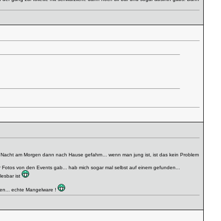
er Nacht am Morgen dann nach Hause gefahrn... wenn man jung ist, ist das kein Problem
ar Fotos von den Events gab... hab mich sogar mal selbst auf einem gefunden...
lesbar ist
chen... echte Mangelware !