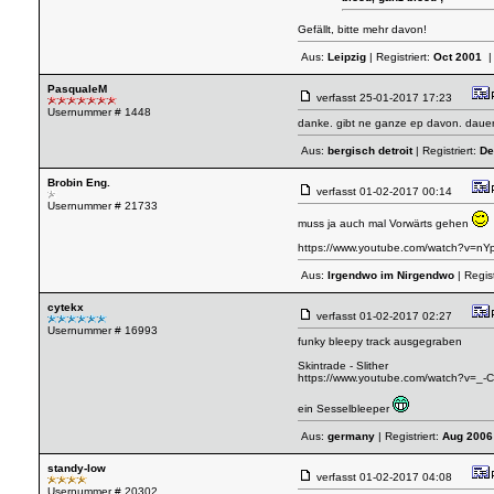
Gefällt, bitte mehr davon!
Aus:
Leipzig
| Registriert:
Oct 2001
|
PasqualeM
verfasst
25-01-2017 17:23
Usernummer # 1448
danke. gibt ne ganze ep davon. dauer
Aus:
bergisch detroit
| Registriert:
De
Brobin Eng.
verfasst
01-02-2017 00:14
Usernummer # 21733
muss ja auch mal Vorwärts gehen
https://www.youtube.com/watch?v=
Aus:
Irgendwo im Nirgendwo
| Regist
cytekx
verfasst
01-02-2017 02:27
Usernummer # 16993
funky bleepy track ausgegraben
Skintrade - Slither
https://www.youtube.com/watch?v=
ein Sesselbleeper
Aus:
germany
| Registriert:
Aug 2006
standy-low
verfasst
01-02-2017 04:08
Usernummer # 20302