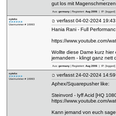
gut los mit Magenschmerzen un
Aus:
germany
| Registriert:
Aug 2006
| IP:
[logged]
cytekx
verfasst
04-02-2024 19
Usernummer # 16993
Hania Rani - Full Performan
https://www.youtube.com/w
Wollte diese Dame kurz hier ei
jemandem - klingt ganz nett 
Aus:
germany
| Registriert:
Aug 2006
| IP:
[logged]
cytekx
verfasst
24-02-2024 14
Usernummer # 16993
Aphex/Squarepusher like:
Steinvord - Iyff Acid [HQ 108
https://www.youtube.com/w
Kann jemand von euch sagen 