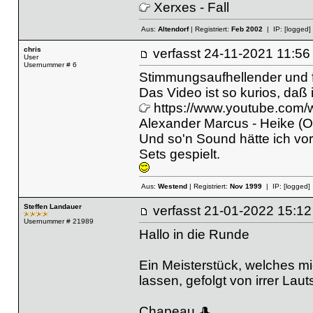
Xerxes - Fall
Aus:
Altendorf
| Registriert:
Feb 2002
| IP:
[logged]
chris
verfasst
24-11-2021 11
User
Usernummer # 6
Stimmungsaufhellender und 
Das Video ist so kurios, daß 
https://www.youtube.com
Alexander Marcus - Heike (Of
Und so'n Sound hätte ich vo
Sets gespielt.
Aus:
Westend
| Registriert:
Nov 1999
| IP:
[logged]
Steffen Landauer
verfasst
21-01-2022 15
Usernummer # 21989
Hallo in die Runde
Ein Meisterstück, welches m
lassen, gefolgt von irrer Laut
Chapeau 🎩