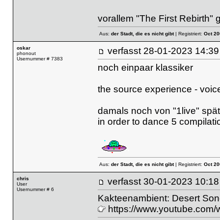
vorallem "The First Rebirth"
Aus:
der Stadt, die es nicht gibt
| Registriert:
Oct 20
oskar
verfasst
28-01-2023 14
phonout
Usernummer # 7383
noch einpaar klassiker
the source experience - voices
damals noch von "1live" spä
in order to dance 5
compilati
Aus:
der Stadt, die es nicht gibt
| Registriert:
Oct 20
chris
verfasst
30-01-2023 10
User
Usernummer # 6
Kakteenambient: Desert Song
https://www.youtube.co