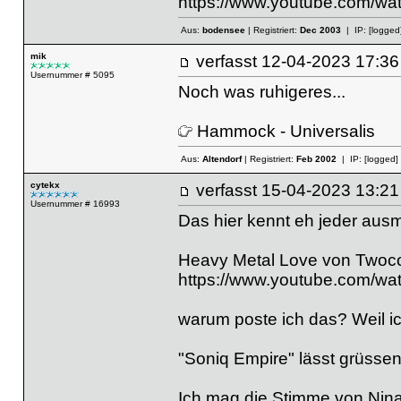
https://www.youtube.com/wa
Aus:
bodensee
| Registriert:
Dec 2003
| IP:
[logged
mik
verfasst
12-04-2023 17
Usernummer # 5095
Noch was ruhigeres...
Hammock - Universalis
Aus:
Altendorf
| Registriert:
Feb 2002
| IP:
[logged]
cytekx
verfasst
15-04-2023 13
Usernummer # 16993
Das hier kennt eh jeder aus
Heavy Metal Love von Twoco
https://www.youtube.com/
warum poste ich das? Weil 
"Soniq Empire" lässt grüsse
Ich mag die Stimme von Nina 