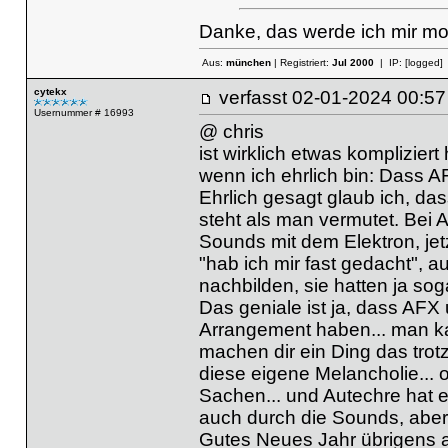
Danke, das werde ich mir m
Aus:
münchen
| Registriert:
Jul 2000
| IP:
[logged]
cytekx
verfasst
02-01-2024 00
Usernummer # 16993
@ chris
ist wirklich etwas komplizie
wenn ich ehrlich bin: Dass 
Ehrlich gesagt glaub ich, das
steht als man vermutet. Bei 
Sounds mit dem Elektron, jetz
"hab ich mir fast gedacht", 
nachbilden, sie hatten ja so
Das geniale ist ja, dass AFX 
Arrangement haben... man ka
machen dir ein Ding das tro
diese eigene Melancholie... 
Sachen... und Autechre hat e
auch durch die Sounds, aber d
Gutes Neues Jahr übrigens al