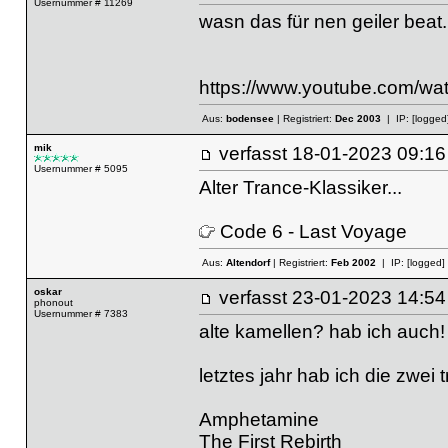
Usernummer # 11269
wasn das für nen geiler beat.
https://www.youtube.com/
Aus:
bodensee
| Registriert:
Dec 2003
| IP:
[logged
mik
verfasst
18-01-2023 09
Usernummer # 5095
Alter Trance-Klassiker...
Code 6 - Last Voyage
Aus:
Altendorf
| Registriert:
Feb 2002
| IP:
[logged]
oskar
verfasst
23-01-2023 14
phonout
Usernummer # 7383
alte kamellen? hab ich auch
letztes jahr hab ich die zwei t
Amphetamine
The First Rebirth