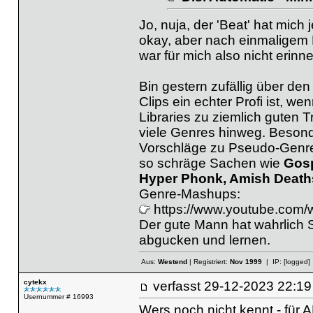
Jo, nuja, der 'Beat' hat mich
okay, aber nach einmaligem 
war für mich also nicht erin
Bin gestern zufällig über de
Clips ein echter Profi ist, 
Libraries zu ziemlich gute
viele Genres hinweg. Besond
Vorschläge zu Pseudo-Genre
so schräge Sachen wie
Gosp
Hyper Phonk, Amish Death
Genre-Mashups:
https://www.youtube.com
Der gute Mann hat wahrlich S
abgucken und lernen.
Aus:
Westend
| Registriert:
Nov 1999
| IP:
[logged]
cytekx
verfasst
29-12-2023 22
Usernummer # 16993
Wers noch nicht kennt - für 