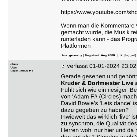
https://www.youtube.com/sh
Wenn man die Kommentare ve
gemacht wurde, die Musik t
runterladen kann - das Progra
Plattformen
Aus:
germany
| Registriert:
Aug 2006
| IP:
[logged]
chris
verfasst
01-01-2024 23
User
Usernummer # 6
Gerade gesehen und gehört:
Kruder & Dorfmeister Live 
Fühlt sich wie ein riesiger 'B
von 'Adam F# (Circles) mach
David Bowie's 'Lets dance' is
dazu gegeben zu haben?
Inwieweit das wirklich 'live' 
zu synchron, die Qualität des
Herren wohl nur hier und da ma
den gut als 2 Stunden auch 'au