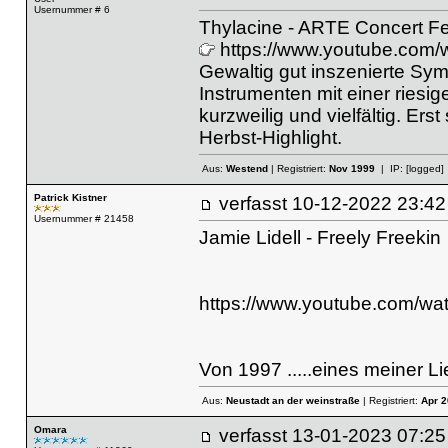
Usernummer # 6
Thylacine - ARTE Concert F
https://www.youtube.co
Gewaltig gut inszenierte Sym
Instrumenten mit einer riesi
kurzweilig und vielfältig. Erst
Herbst-Highlight.
Aus:
Westend
| Registriert:
Nov 1999
| IP:
[logged]
Patrick Kistner
verfasst
10-12-2022 23
Usernummer # 21458
Jamie Lidell - Freely Freekin
https://www.youtube.com/
Von 1997 .....eines meiner Li
Aus:
Neustadt an der weinstraße
| Registriert:
Apr 2
Omara
verfasst
13-01-2023 07