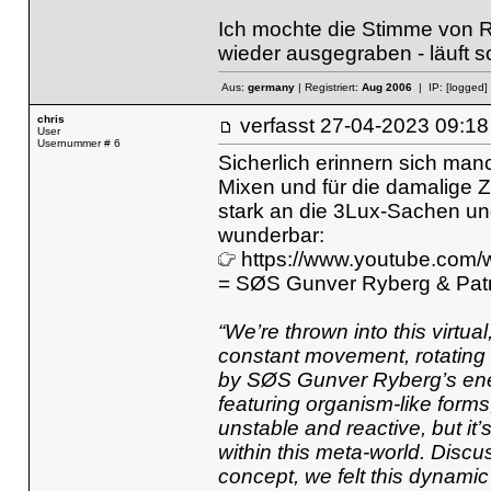
Ich mochte die Stimme von 
wieder ausgegraben - läuft so
Aus:
germany
| Registriert:
Aug 2006
| IP:
[logged]
chris
verfasst
27-04-2023 09
User
Usernummer # 6
Sicherlich erinnern sich ma
Mixen und für die damalige Ze
stark an die 3Lux-Sachen u
wunderbar:
https://www.youtube.com
= SØS Gunver Ryberg & Patri
“We’re thrown into this virtua
constant movement, rotating 
by SØS Gunver Ryberg’s energ
featuring organism-like form
unstable and reactive, but it’
within this meta-world. Discu
concept, we felt this dynamic