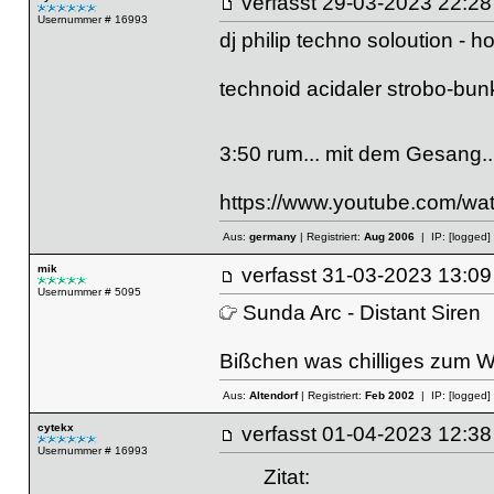
verfasst
29-03-2023 22
Usernummer # 16993
dj philip techno soloution - h
technoid acidaler strobo-bun
3:50 rum... mit dem Gesang.
https://www.youtube.com/
Aus:
germany
| Registriert:
Aug 2006
| IP:
[logged]
mik
verfasst
31-03-2023 13
Usernummer # 5095
Sunda Arc - Distant Siren
Bißchen was chilliges zum 
Aus:
Altendorf
| Registriert:
Feb 2002
| IP:
[logged]
cytekx
verfasst
01-04-2023 12
Usernummer # 16993
Zitat: