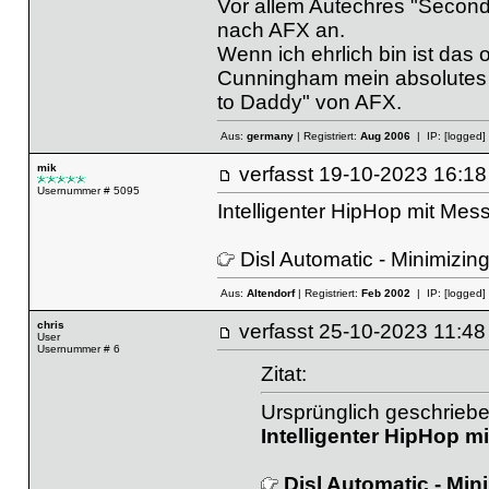
Vor allem Autechres "Second B
nach AFX an.
Wenn ich ehrlich bin ist das 
Cunningham mein absolutes Li
to Daddy" von AFX.
Aus:
germany
| Registriert:
Aug 2006
| IP:
[logged]
mik
verfasst
19-10-2023 16
Usernummer # 5095
Intelligenter HipHop mit Mes
Disl Automatic - Minimizi
Aus:
Altendorf
| Registriert:
Feb 2002
| IP:
[logged]
chris
verfasst
25-10-2023 11
User
Usernummer # 6
Zitat:
Ursprünglich geschriebe
Intelligenter HipHop m
Disl Automatic - Mi