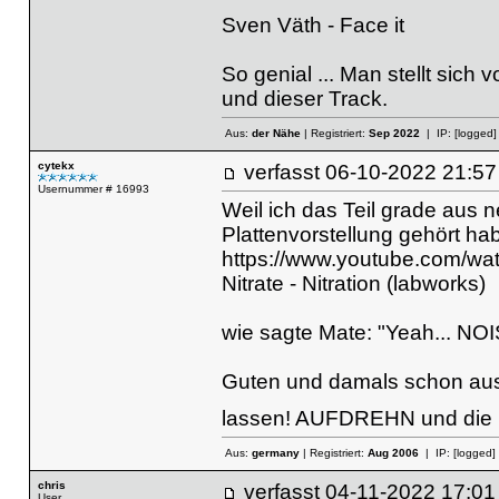
Sven Väth - Face it
So genial ... Man stellt sich
und dieser Track.
Aus:
der Nähe
| Registriert:
Sep 2022
| IP:
[logged]
cytekx
verfasst
06-10-2022 21
Usernummer # 16993
Weil ich das Teil grade aus 
Plattenvorstellung gehört hab
https://www.youtube.com/w
Nitrate - Nitration (labworks)
wie sagte Mate: "Yeah... NO
Guten und damals schon au
lassen! AUFDREHN und die B
Aus:
germany
| Registriert:
Aug 2006
| IP:
[logged]
chris
verfasst
04-11-2022 17
User