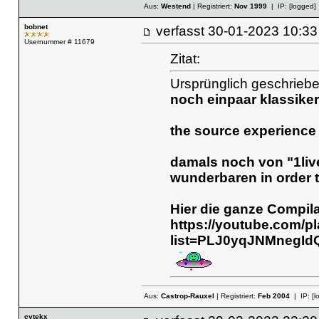
Aus:
Westend
| Registriert:
Nov 1999
| IP:
[logged]
bobnet
verfasst
30-01-2023 10
Usernummer # 11679
Zitat:
Ursprünglich geschriebe
noch einpaar klassiker
the source experience -
damals noch von "1live
wunderbaren
in order 
Hier die ganze Compila
https://youtube.com/pl
list=PLJ0yqJNMneg
Aus:
Castrop-Rauxel
| Registriert:
Feb 2004
| IP:
[l
cytekx