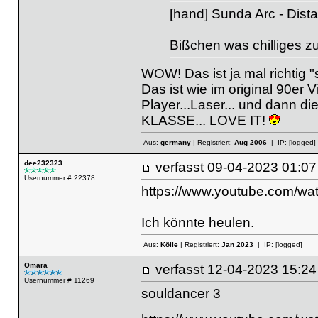
[hand] Sunda Arc - Dista
Bißchen was chilliges 
WOW! Das ist ja mal richtig "
Das ist wie im original 90er V
Player...Laser... und dann d
KLASSE... LOVE IT!
Aus:
germany
| Registriert:
Aug 2006
| IP:
[logged]
dee232323
verfasst
09-04-2023 01
Usernummer # 22378
https://www.youtube.com/w
Ich könnte heulen.
Aus:
Kölle
| Registriert:
Jan 2023
| IP:
[logged]
Omara
verfasst
12-04-2023 15
Usernummer # 11269
souldancer 3