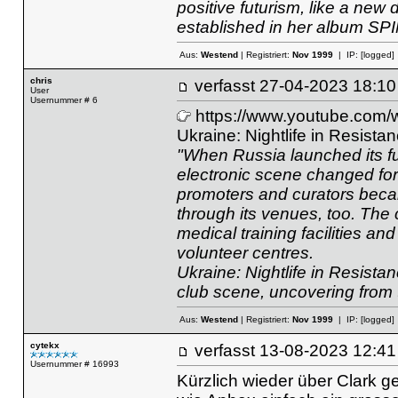
positive futurism, like a new 
established in her album SPI
Aus:
Westend
| Registriert:
Nov 1999
| IP:
[logged]
chris
verfasst
27-04-2023 18
User
Usernummer # 6
https://www.youtube.co
Ukraine: Nightlife in Resista
"When Russia launched its ful
electronic scene changed fore
promoters and curators becam
through its venues, too. The
medical training facilities a
volunteer centres.
Ukraine: Nightlife in Resistan
club scene, uncovering from t
Aus:
Westend
| Registriert:
Nov 1999
| IP:
[logged]
cytekx
verfasst
13-08-2023 12
Usernummer # 16993
Kürzlich wieder über Clark ge