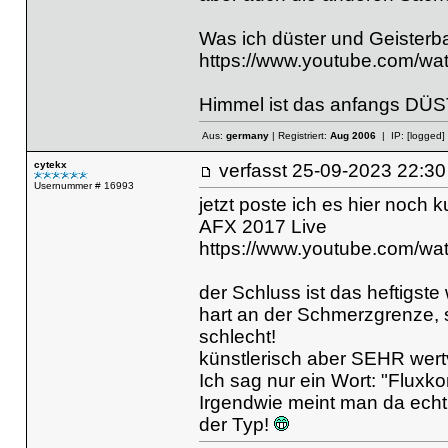
Was ich düster und Geisterbah
https://www.youtube.com/
Himmel ist das anfangs DÜS
Aus:
germany
| Registriert:
Aug 2006
| IP:
[logged]
cytekx
verfasst
25-09-2023 22
Usernummer # 16993
jetzt poste ich es hier noch 
AFX 2017 Live
https://www.youtube.com/
der Schluss ist das heftigst
hart an der Schmerzgrenze, s
schlecht!
künstlerisch aber SEHR wertv
Ich sag nur ein Wort: "Fluxk
Irgendwie meint man da echt
der Typ!