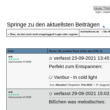
login
|
regist
Springe zu den aktuellsten Beiträgen
technoforum.de
»
Die N
»
Öhm, du bist noch nicht eingelogged!
Login
oder
register
Autor
Thema: My youtube-Track of the day! [VOL.3]
mik
verfasst
23-09-2021 13
Usernummer # 5095
Perfekt zum Entspannen:
Vanbur - In cold light
Aus:
Altendorf
| Registriert:
Feb 2002
| IP:
[logged]
mik
verfasst
29-09-2021 15
Usernummer # 5095
Bißchen was melodisches: