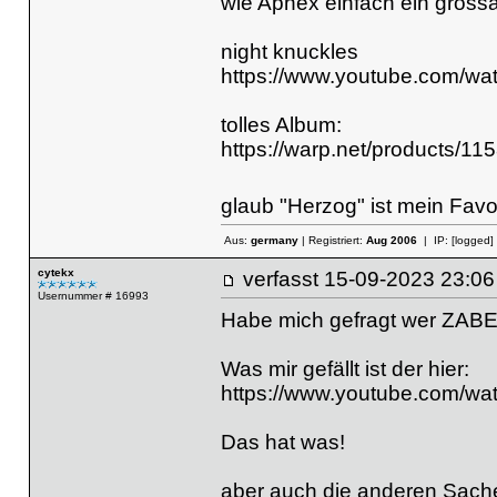
wie Aphex einfach ein grossa
night knuckles
https://www.youtube.com/w
tolles Album:
https://warp.net/products/11
glaub "Herzog" ist mein Favo
Aus:
germany
| Registriert:
Aug 2006
| IP:
[logged]
cytekx
verfasst
15-09-2023 23
Usernummer # 16993
Habe mich gefragt wer ZABE
Was mir gefällt ist der hier:
https://www.youtube.com/wa
Das hat was!
aber auch die anderen Sachen