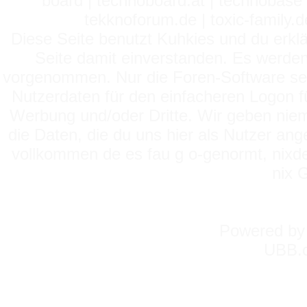
board | technoboard.at | technobase 
tekknoforum.de | toxic-family.de 
Diese Seite benutzt Kuhkies und du erklä
Seite damit einverstanden. Es werden
vorgenommen. Nur die Foren-Software setz
Nutzerdaten für den einfacheren Logon für
Werbung und/oder Dritte. Wir geben niema
die Daten, die du uns hier als Nutzer ang
vollkommen de es fau g o-genormt, nixde
nix 
Powered b
UBB.c