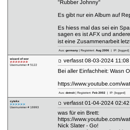
"Rubber Johnny"
Es gibt nur ein Album auf Re
Es hiess mal das sei ein Spa
sagen es ist AFX und andere
ist eine Zusammenarbeit letz
Aus:
germany
| Registriert:
Aug 2006
| IP:
[logged]
wizard of wor
verfasst
08-03-2024 11
Usernummer # 5122
Bei aller Einfachheit: Wasn
https://www.youtube.com/w
Aus:
detroit
| Registriert:
Feb 2002
| IP:
[logged]
cytekx
verfasst
01-04-2024 02
Usernummer # 16993
was für ein Brett:
https://www.youtube.com/
Nick Slater - Go!