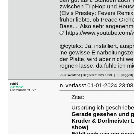
zwischen TripHop und House 
(Elvis Presley: Fevers Remix),
früher liebte, ob Peace Orch
Bass.... Also sehr angenehm
https://www.youtube.co
@cytekx: Ja, installiert, aus
'ne gewisse Einarbeitungszeit 
der Platte, wird aber nicht wei
regnen lasse, da fühle ich mi
Aus:
Westend
| Registriert:
Nov 1999
| IP:
[logged]
rob07
verfasst
01-01-2024 23
Usernummer # 726
Zitat:
Ursprünglich geschrieben
Gerade gesehen und g
Kruder & Dorfmeister L
show)
Fühlt sich wie ein riesi