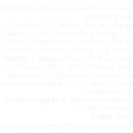
1999/2ooo/y2k(+1/+2/+3+4+5+6+7+8+9
technoforum.de
Das Forum für Techno | House | Minima
Elektro | IDM | Elektronika | Garage | A
Bass | Minimal Music | Ambient | Dub | 
Business Techno | Dubstep | Big Room 
Bootlegs | Chicago House | AI Music Suno 
Arenastep | IDM | Glitch | Grime | Rea
Noise Music | Fidgethouse | Ableton Liv
kvraudio alternative | EDM | Splice | Ba
| Progressive El
Betreiberangaben & Impressum siehe read
80339 münchen / 
E-Mail: webm
similar sites: www.elektronisches-volk.de