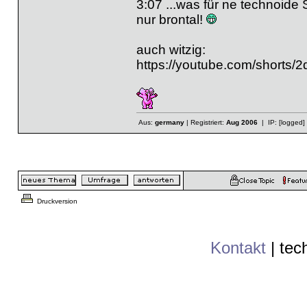
3:07 ...was für ne technoide
nur brontal!
auch witzig:
https://youtube.com/short
Aus:
germany
| Registriert:
Aug 2006
| IP:
[logged]
Druckversion
Kontakt
|
tec