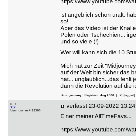
https://www.youtube.com/w
ist angeblich schon uralt, 
so!
Aber das Video ist der Knalle
Polen oder Tschechien... irg
und so viele (!)
Wer will kann sich die 10 S
Mich hat zur Zeit "Midjourney"
auf der Welt bin sicher das
hat... unglaublich...das fehlt
dann die Revolution auf die 
Aus:
germany
| Registriert:
Aug 2006
| IP:
[logged]
S. T.
verfasst
23-09-2022 13
Usernummer # 22360
Einer meiner AllTimeFavs...
https://www.youtube.com/w