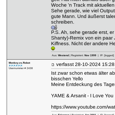
Woche 'n Track mit aktuell
Sehe gerade, wie viel Output d
gute Mann. Und äußerst tale
schreiben.
P.S. Ah, sehe gerade erst, e
Shanty)-Remix von ein paar Ja
Kiffness. Nicht der andere He
Aus:
Westend
| Registriert:
Nov 1999
| IP:
[logged]
Monkey.vs.Robot
verfasst
28-10-2024 15
Usernummer # 2438
Ist zwar schon etwas älter ab
bisschen Yello
Meine Entdeckung des Tage
YAME & Arsanit - I Love You 
https://www.youtube.com/
Aus:
Erlangen
| Registriert:
Apr 2001
| IP:
[logged]