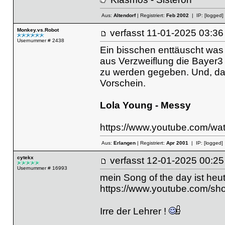
Aus:
Altendorf
| Registriert:
Feb 2002
| IP:
[logged]
Monkey.vs.Robot
verfasst
11-01-2025 03
Usernummer # 2438
Ein bisschen enttäuscht was
aus Verzweiflung die Bayer3
zu werden gegeben. Und, da
Vorschein.
Lola Young - Messy
https://www.youtube.com/w
Aus:
Erlangen
| Registriert:
Apr 2001
| IP:
[logged]
cytekx
verfasst
12-01-2025 00
Usernummer # 16993
mein Song of the day ist heut
https://www.youtube.com/sh
Irre der Lehrer !