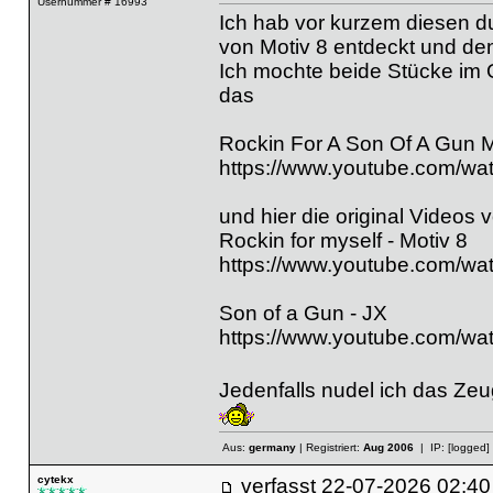
Usernummer # 16993
Ich hab vor kurzem diesen du
von Motiv 8 entdeckt und den 
Ich mochte beide Stücke im 
das
Rockin For A Son Of A Gun M
https://www.youtube.com/w
und hier die original Videos
Rockin for myself - Motiv 8
https://www.youtube.com/w
Son of a Gun - JX
https://www.youtube.com/
Jedenfalls nudel ich das Ze
Aus:
germany
| Registriert:
Aug 2006
| IP:
[logged]
cytekx
verfasst
22-07-2026 02