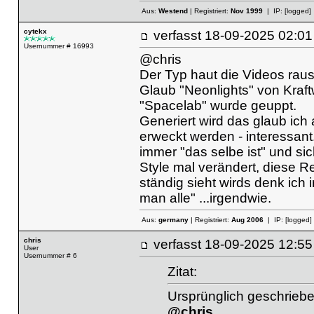
Aus:
Westend
| Registriert:
Nov 1999
| IP:
[logged]
cytekx
verfasst
18-09-2025 02
Usernummer # 16993
@chris
Der Typ haut die Videos ra
Glaub "Neonlights" von Kraft
"Spacelab" wurde geuppt.
Generiert wird das glaub ich
erweckt werden - interessant
immer "das selbe ist" und si
Style mal verändert, diese Re
ständig sieht wirds denk ich
man alle" ...irgendwie.
Aus:
germany
| Registriert:
Aug 2006
| IP:
[logged]
chris
verfasst
18-09-2025 12
User
Usernummer # 6
Zitat:
Ursprünglich geschriebe
@chris