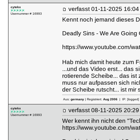
cytekx
verfasst
01-11-2025 16
Usernummer # 16993
Kennt noch jemand dieses D
Deadly Sins - We Are Going O
https://www.youtube.com/w
Hab mich damit heute zum F
...und das Video erst... das s
rotierende Scheibe... das ist
muss nur aufpassen sich nic
der Scheibe rutscht... ist mir 
Aus:
germany
| Registriert:
Aug 2006
| IP:
[logged]
cytekx
verfasst
08-11-2025 20
Usernummer # 16993
Wer kennt ihn nicht den "Tec
https://www.youtube.com/w