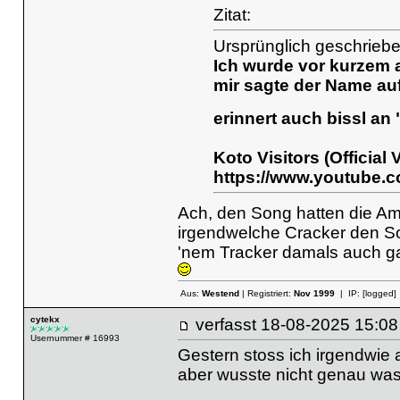
Zitat:
Ursprünglich geschriebe
Ich wurde vor kurzem a
mir sagte der Name auf 
erinnert auch bissl an
Koto Visitors (Official 
https://www.youtube.
Ach, den Song hatten die Am
irgendwelche Cracker den Song
'nem Tracker damals auch g
Aus:
Westend
| Registriert:
Nov 1999
| IP:
[logged]
cytekx
verfasst
18-08-2025 15
Usernummer # 16993
Gestern stoss ich irgendwie
aber wusste nicht genau was