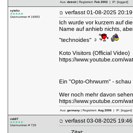
Aus:
detroit
| Registriert:
Feb 2002
| IP:
[logged]
cytekx
verfasst
01-08-2025 20
Usernummer # 16993
Ich wurde vor kurzem auf die
Name auf anhieb nichts, aber 
"technoides"
Koto Visitors (Official Video)
https://www.youtube.com/w
Ein "Opto-Ohrwurm" - schau 
Wer noch mehr davon sehen w
https://www.youtube.com/w
Aus:
germany
| Registriert:
Aug 2006
| IP:
[logged]
rob07
verfasst
03-08-2025 19
Usernummer # 726
Zitat: