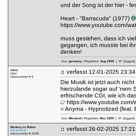
und der Song ist der hier - fest
Heart - "Barracuda" (1977)
https://www.youtube.com/
muss gestehen, dass ich viel
gegangen, ich musste bei i
denken!
Aus:
germany
| Registriert:
Aug 2006
| IP:
[logged]
chris
verfasst
12-01-2025 23
User
Usernummer # 6
Die Musik ist jetzt auch nich
hierzulande sogar auf 'nem Sc
erfrischende CGI, wie ich d
https://www.youtube.co
= Anyma - Hypnotized (feat. El
Aus:
Westend
| Registriert:
Nov 1999
| IP:
[logged]
Monkey.vs.Robot
verfasst
26-02-2025 17
Usernummer # 2438