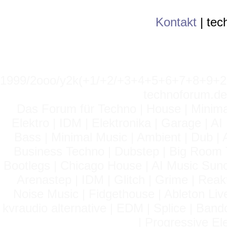
Kontakt
|
tec
1999/2ooo/y2k(+1/+2/+3+4+5+6+7+8+9
technoforum.de
Das Forum für Techno | House | Minima
Elektro | IDM | Elektronika | Garage | A
Bass | Minimal Music | Ambient | Dub | 
Business Techno | Dubstep | Big Room 
Bootlegs | Chicago House | AI Music Suno 
Arenastep | IDM | Glitch | Grime | Rea
Noise Music | Fidgethouse | Ableton Liv
kvraudio alternative | EDM | Splice | Ba
| Progressive El