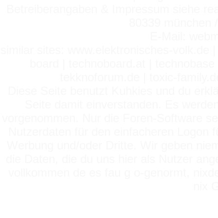
Betreiberangaben & Impressum siehe read
80339 münchen / 
E-Mail: webm
similar sites: www.elektronisches-volk.de
board | technoboard.at | technobase 
tekknoforum.de | toxic-family.de 
Diese Seite benutzt Kuhkies und du erklä
Seite damit einverstanden. Es werden
vorgenommen. Nur die Foren-Software setz
Nutzerdaten für den einfacheren Logon für
Werbung und/oder Dritte. Wir geben niema
die Daten, die du uns hier als Nutzer ang
vollkommen de es fau g o-genormt, nixde
nix 