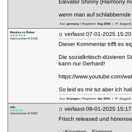
Elevator Shinny (Harmony mi
wenn man auf schlabbernde b
Aus:
germany
| Registriert:
Aug 2006
| IP:
[logged]
Monkey.vs.Robot
verfasst
07-01-2025 15
Usernummer # 2438
Dieser Kommentar trifft es ei
Die sozialkritisch-düsteren 
kann nur Gerhard!
https://www.youtube.com/
So leid es mir tut aber ich
Aus:
Erlangen
| Registriert:
Apr 2001
| IP:
[logged]
mik
verfasst
09-01-2025 15
Usernummer # 5095
Frisch released und hörenswe
Kiasmos - Sisteron