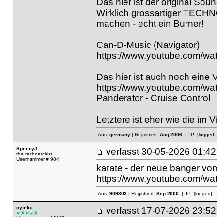
Das hier ist der original So
Wirklich grossartiger TECHN
machen - echt ein Burner!
Can-D-Music (Navigator)
https://www.youtube.com/w
Das hier ist auch noch eine V
https://www.youtube.com/
Panderator - Cruise Control
Letztere ist eher wie die im Vi
Aus:
germany
| Registriert:
Aug 2006
| IP:
[logged]
SpeedyJ
verfasst
30-05-2026 01
the technarchist
Usernummer # 984
karate - der neue banger vom
https://www.youtube.com/w
Aus:
909303
| Registriert:
Sep 2000
| IP:
[logged]
cytekx
verfasst
17-07-2026 23