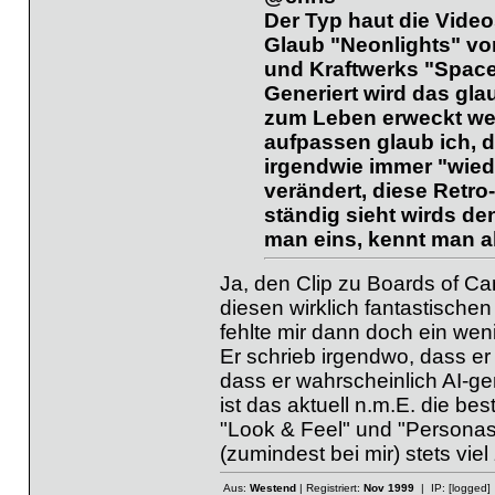
Der Typ haut die Vide
Glaub "Neonlights" von
und Kraftwerks "Space
Generiert wird das gla
zum Leben erweckt wer
aufpassen glaub ich, d
irgendwie immer "wiede
verändert, diese Retro-
ständig sieht wirds de
man eins, kennt man all
Ja, den Clip zu Boards of C
diesen wirklich fantastischen 
fehlte mir dann doch ein wen
Er schrieb irgendwo, dass er 
dass er wahrscheinlich AI-gen
ist das aktuell n.m.E. die be
"Look & Feel" und "Personas
(zumindest bei mir) stets viel
Aus:
Westend
| Registriert:
Nov 1999
| IP:
[logged]