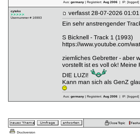
Aus:
germany
| Registriert:
Aug 2006
| IP:
[logged]
cytekx
verfasst
28-07-2026 01
Usernummer # 16993
Ein sehr anstrengender Trac
S Bicknell - Track 1 (1993)
https://www.youtube.com/wat
ziemliches Gebretter - aber
vorstellt ist es voll ok! Me
DIE LUZI!
Kann man sich als GenZ glaub 
Aus:
germany
| Registriert:
Aug 2006
| IP:
[logged]
Druckversion