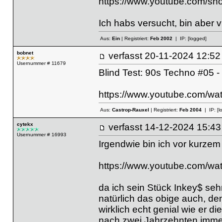
https://www.youtube.com/sh
Ich habs versucht, bin aber 
Aus:
Ein
| Registriert:
Feb 2002
| IP:
[logged]
bobnet
verfasst
20-11-2024 12
Usernummer # 11679
Blind Test: 90s Techno #05 -
https://www.youtube.com/
Aus:
Castrop-Rauxel
| Registriert:
Feb 2004
| IP:
[l
cytekx
verfasst
14-12-2024 15
Usernummer # 16993
Irgendwie bin ich vor kurzem
https://www.youtube.com
da ich sein Stück Inkey$ sehr
natürlich das obige auch, de
wirklich echt genial wie er d
nach zwei Jahrzehnten immer