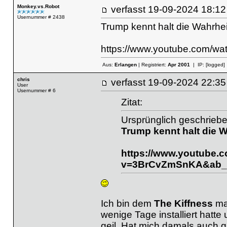
Monkey.vs.Robot
verfasst
19-09-2024 18
Usernummer # 2438
Trump kennt halt die Wahrhe
https://www.youtube.com/
Aus:
Erlangen
| Registriert:
Apr 2001
| IP:
[logged]
chris
verfasst
19-09-2024 22
User
Usernummer # 6
Zitat:
Ursprünglich geschrieb
Trump kennt halt die 
https://www.youtube.
v=3BrCvZmSnKA&ab_c
Ich bin dem
The Kiffness
mal
wenige Tage installiert hat
geil. Hat mich damals auch g