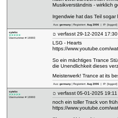
Musikverständnis - wirklich g
Irgendwie hat das Teil sogar 
Aus:
germany
| Registriert:
Aug 2006
| IP:
[logged]
cytekx
verfasst
29-12-2024 17
Usernummer # 16993
LSG - Hearts
https://www.youtube.com/
So ein mächtiges Trance Stü
die Unendlichkeit dieses verz
Meisterwerk! Trance at its be
Aus:
germany
| Registriert:
Aug 2006
| IP:
[logged]
cytekx
verfasst
05-01-2025 19
Usernummer # 16993
noch ein toller Track von früh
https://www.youtube.com/w