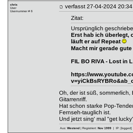
chris
verfasst
27-04-2024 20
User
Usernummer # 6
Zitat:
Ursprünglich geschrieb
Erst hab ich überlegt, 
läuft er auf Repeat
Macht mir gerade gute
FIL BO RIVA - Lost in 
https://www.youtube.
v=yiCkBsRYBRo&ab_ch
Oh, der ist süß, sommerlich,
Gitarrenriff.
Hat schon starke Pop-Tendenze
Fernseh-tauglich ist.
Und jetzt sing' mal "get luck
Aus:
Westend
| Registriert:
Nov 1999
| IP:
[logged]