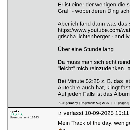
Er ist einer der wenigen di
Graf" - wobei deren Ding sch
Aber ich fand dann was das s
https://www.youtube.com/
grischa lichtenberger - and iv 
Über eine Stunde lang
Da muss man sich echt reinde
"leicht" mich reinzudenken.
Bei Minute 52:25 z. B. das i
Autechre auch hat, klingt fas
Auf jeden Falls ist das Album
Aus:
germany
| Registriert:
Aug 2006
| IP:
[logged]
cytekx
verfasst
10-09-2025 15
Usernummer # 16993
Mein Track of the day, weni