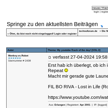
login
|
regist
Springe zu den aktuellsten Beiträgen
technoforum.de
»
Die N
»
Öhm, du bist noch nicht eingelogged!
Login
oder
register
Autor
Thema: My youtube-Track of the day! [VOL.3]
Monkey.vs.Robot
verfasst
27-04-2024 19
Usernummer # 2438
Erst hab ich überlegt, ob ich 
Repeat
Macht mir gerade gute Laune
FIL BO RIVA - Lost in Life (
https://www.youtube.com/w
Aus:
Erlangen
| Registriert:
Apr 2001
| IP:
[logged]