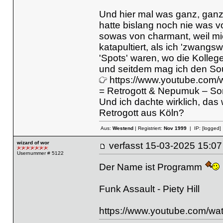
Und hier mal was ganz, ganz
hatte bislang noch nie was 
sowas von charmant, weil mi
katapultiert, als ich 'zwang
'Spots' waren, wo die Kolle
und seitdem mag ich den Sou
https://www.youtube.com
= Retrogott & Nepumuk – So
Und ich dachte wirklich, das
Retrogott aus Köln?
Aus:
Westend
| Registriert:
Nov 1999
| IP:
[logged]
wizard of wor
verfasst
15-03-2025 15
Usernummer # 5122
Der Name ist Programm
Funk Assault - Piety Hill
https://www.youtube.com/w