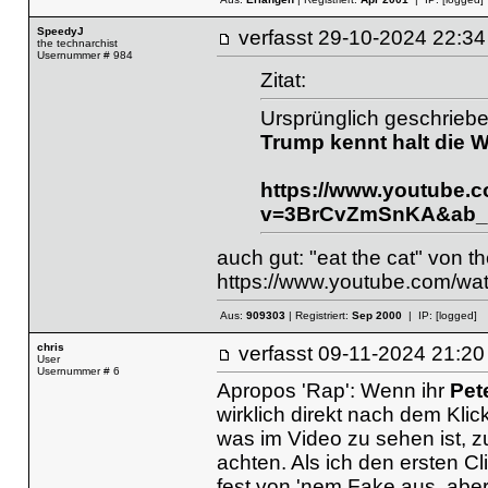
SpeedyJ
verfasst
29-10-2024 22
the technarchist
Usernummer # 984
Zitat:
Ursprünglich geschrieb
Trump kennt halt die 
https://www.youtube.
v=3BrCvZmSnKA&ab_c
auch gut: "eat the cat" von t
https://www.youtube.com/
Aus:
909303
| Registriert:
Sep 2000
| IP:
[logged]
chris
verfasst
09-11-2024 21
User
Usernummer # 6
Apropos 'Rap': Wenn ihr
Pet
wirklich direkt nach dem Klic
was im Video zu sehen ist, z
achten. Als ich den ersten C
fest von 'nem Fake aus, aber n