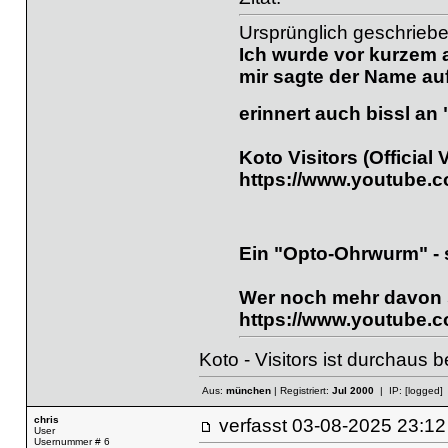
Ursprünglich geschriebe
Ich wurde vor kurzem a
mir sagte der Name auf 
erinnert auch bissl an
Koto Visitors (Official 
https://www.youtube.
Ein "Opto-Ohrwurm" - 
Wer noch mehr davon s
https://www.youtube
Koto - Visitors ist durchaus 
Aus:
münchen
| Registriert:
Jul 2000
| IP:
[logged]
chris
verfasst
03-08-2025 23
User
Usernummer # 6