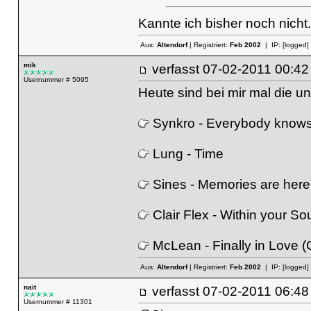
Kannte ich bisher noch nicht.
Aus:
Altendorf
| Registriert:
Feb 2002
| IP:
[logged]
mik
verfasst
07-02-2011 00
Usernummer # 5095
Heute sind bei mir mal die u
Synkro - Everybody know
Lung - Time
Sines - Memories are here
Clair Flex - Within your So
McLean - Finally in Love
Aus:
Altendorf
| Registriert:
Feb 2002
| IP:
[logged]
nait
verfasst
07-02-2011 06
Usernummer # 11301