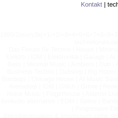
Kontakt
|
tec
1999/2ooo/y2k(+1/+2/+3+4+5+6+7+8+9
technoforum.de
Das Forum für Techno | House | Minima
Elektro | IDM | Elektronika | Garage | A
Bass | Minimal Music | Ambient | Dub | 
Business Techno | Dubstep | Big Room 
Bootlegs | Chicago House | AI Music Suno 
Arenastep | IDM | Glitch | Grime | Rea
Noise Music | Fidgethouse | Ableton Liv
kvraudio alternative | EDM | Splice | Ba
| Progressive El
Betreiberangaben & Impressum siehe read