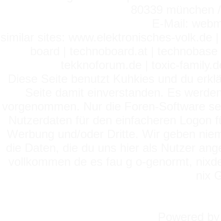
80339 münchen / 
E-Mail: webm
similar sites: www.elektronisches-volk.de
board | technoboard.at | technobase 
tekknoforum.de | toxic-family.de 
Diese Seite benutzt Kuhkies und du erklä
Seite damit einverstanden. Es werden
vorgenommen. Nur die Foren-Software setz
Nutzerdaten für den einfacheren Logon für
Werbung und/oder Dritte. Wir geben niema
die Daten, die du uns hier als Nutzer ang
vollkommen de es fau g o-genormt, nixde
nix 
Powered b