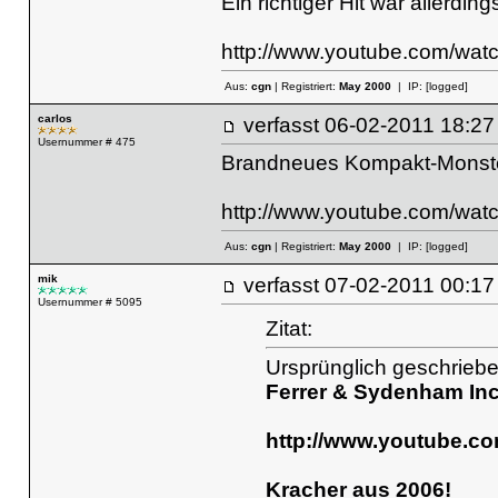
Ein richtiger Hit war allerdin
http://www.youtube.com/wa
Aus:
cgn
| Registriert:
May 2000
| IP:
[logged]
carlos
verfasst
06-02-2011 18
Usernummer # 475
Brandneues Kompakt-Monste
http://www.youtube.com/wa
Aus:
cgn
| Registriert:
May 2000
| IP:
[logged]
mik
verfasst
07-02-2011 00
Usernummer # 5095
Zitat:
Ursprünglich geschriebe
Ferrer & Sydenham Inc
http://www.youtube.c
Kracher aus 2006!