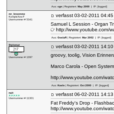
Aus:
cgn
| Registriert:
May 2000
| IP:
[logged]
mr_broemme
verfasst
03-02-2011 04
KompleXes-F
Usernummer # 5341
Samuel L Session - Organ T
http://www.youtube.com
Aus:
GoslaR
| Registriert:
Mar 2002
| IP:
[logged]
Stylomat
verfasst
03-02-2011 14
groovy, toolig, Vision Erinn
Usernummer # 1097
Marco Carola - Open Syste
http://www.youtube.com/wa
Aus:
Koeln
| Registriert:
Oct 2000
| IP:
[logged]
nait
verfasst
06-02-2011 14
Usernummer # 11301
Fat Freddy's Drop - Flashb
http://www.youtube.com/wa