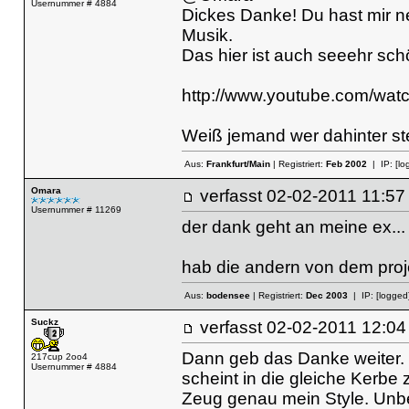
Usernummer # 4884
Dickes Danke! Du hast mir n
Musik.
Das hier ist auch seeehr sch
http://www.youtube.com/
Weiß jemand wer dahinter st
Aus:
Frankfurt/Main
| Registriert:
Feb 2002
| IP:
[lo
Omara
verfasst
02-02-2011 11
Usernummer # 11269
der dank geht an meine ex... 
hab die andern von dem proje
Aus:
bodensee
| Registriert:
Dec 2003
| IP:
[logged
Suckz
verfasst
02-02-2011 12
Dann geb das Danke weiter. 
217cup 2oo4
Usernummer # 4884
scheint in die gleiche Ker
Zeug genau mein Style. Unb