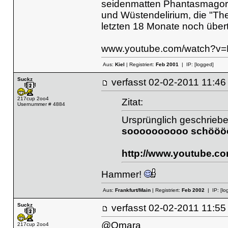
seidenmatten Phantasmagori
und Wüstendelirium, die "Th
letzten 18 Monate noch übertri
www.youtube.com/watch?v
Aus:
Kiel
| Registriert:
Feb 2001
| IP:
[logged]
Suckz
verfasst
02-02-2011 11
217cup 2oo4
Zitat:
Usernummer # 4884
Ursprünglich geschrieb
soooooooooo schöö
http://www.youtube.
Hammer!
Aus:
Frankfurt/Main
| Registriert:
Feb 2002
| IP:
[lo
Suckz
verfasst
02-02-2011 11
@Omara
217cup 2oo4