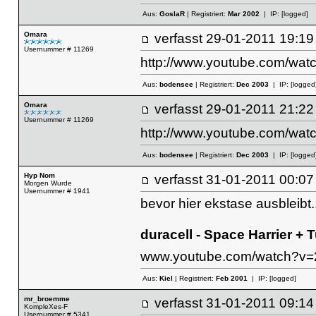
Aus:
GoslaR
| Registriert:
Mar 2002
| IP:
[logged]
Omara
verfasst
29-01-2011 19
Usernummer # 11269
http://www.youtube.com/wa
Aus:
bodensee
| Registriert:
Dec 2003
| IP:
[logged
Omara
verfasst
29-01-2011 21
Usernummer # 11269
http://www.youtube.com/wa
Aus:
bodensee
| Registriert:
Dec 2003
| IP:
[logged
Hyp Nom
verfasst
31-01-2011 00
Morgen Wurde
Usernummer # 1941
bevor hier ekstase ausbleibt.
duracell - Space Harrier + 
www.youtube.com/watch?v
Aus:
Kiel
| Registriert:
Feb 2001
| IP:
[logged]
mr_broemme
verfasst
31-01-2011 09
KompleXes-F
Usernummer # 5341