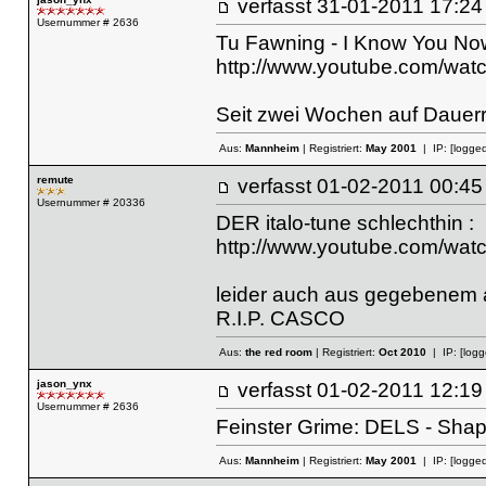
verfasst
31-01-2011 17
Usernummer # 2636
Tu Fawning - I Know You No
http://www.youtube.com/wa
Seit zwei Wochen auf Dauerro
Aus:
Mannheim
| Registriert:
May 2001
| IP:
[logged
remute
verfasst
01-02-2011 00
Usernummer # 20336
DER italo-tune schlechthin :
http://www.youtube.com/w
leider auch aus gegebenem 
R.I.P. CASCO
Aus:
the red room
| Registriert:
Oct 2010
| IP:
[logg
jason_ynx
verfasst
01-02-2011 12
Usernummer # 2636
Feinster Grime: DELS - Shap
Aus:
Mannheim
| Registriert:
May 2001
| IP:
[logged