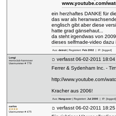
www.youtube.com/wa
ein herzhaftes DANKE für die
das war als heranwachsender
englisch gibt aber diese versi
hatte grad gänsehaut...
da steht irgendwas von 2009,
dieses selfmade-video dazu 
Aus:
detroit
| Registriert:
Feb 2002
| IP:
[logged]
Longi
verfasst
06-02-2011 18
monoclub-hannover
Usernummer # 779
Ferrer & Sydenham Inc. - Ti
http://www.youtube.com/wa
Kracher aus 2006!
Aus:
Hang-over
| Registriert:
Jul 2000
| IP:
[logged]
carlos
verfasst
06-02-2011 18
Usernummer # 475