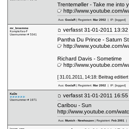
Trentemøller - Take me into y
http://www.youtube.com
Aus:
GoslaR
| Registriert:
Mar 2002
| IP:
[logged]
mr_broemme
verfasst
31-01-2011 13
KompleXes-F
Usernummer # 5341
Pantha Du Prince - Saturn S
http://www.youtube.com
Richard Davis - Sometime
http://www.youtube.com
[ 31.01.2011, 14:18: Beitrag editie
Aus:
GoslaR
| Registriert:
Mar 2002
| IP:
[logged]
KaDe
verfasst
31-01-2011 16
Usernummer # 1971
Caribou - Sun
http://www.youtube.com/wa
Aus:
Munich - Newhouzen
| Registriert:
Feb 2001
| 
jason_ynx