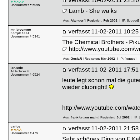
verfasst
10-02-2011 22
Usernummer # 5095
Lamb - She walks
Aus:
Altendorf
| Registriert:
Feb 2002
| IP:
[logged]
mr_broemme
verfasst
11-02-2011 10
KompleXes-F
Usernummer # 5341
The Chemical Brothers - Pik
http://www.youtube.com
Aus:
GoslaR
| Registriert:
Mar 2002
| IP:
[logged]
jan.solo
verfasst
11-02-2011 17
AElectricer ®
Usernummer # 6524
leute legt schon mal die gu
wieder clubnight!
http://www.youtube.com/wa
Aus:
frankfurt am main
| Registriert:
Jul 2002
| IP:
carlos
verfasst
11-02-2011 21
Usernummer # 475
Sehr schönes Ding von F.Kalk