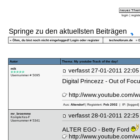
login
|
regist
Springe zu den aktuellsten Beiträgen
»
Öhm, du bist noch nicht eingelogged!
Login
oder
register
technoforum.de
»
D
Autor
Thema: My youtube-Track of the day!
mik
verfasst
27-01-2011 22
Usernummer # 5095
Digital Princezz - Out of Foc
http://www.youtube.com
Aus:
Altendorf
| Registriert:
Feb 2002
| IP:
[logged]
mr_broemme
verfasst
28-01-2011 22
KompleXes-F
Usernummer # 5341
ALTER EGO - Betty Ford
http://www.youtube.com/