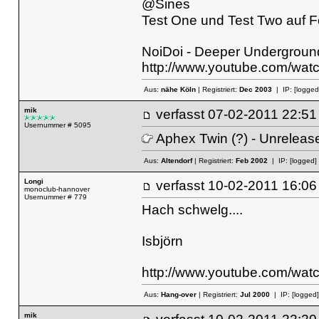
@Sines
Test One und Test Two auf F
NoiDoi - Deeper Undergroun
http://www.youtube.com/w
Aus:
nähe Köln
| Registriert:
Dec 2003
| IP:
[logged
mik
verfasst
07-02-2011 22
Usernummer # 5095
Aphex Twin (?) - Unreleas
Aus:
Altendorf
| Registriert:
Feb 2002
| IP:
[logged]
Longi
verfasst
10-02-2011 16
monoclub-hannover
Usernummer # 779
Hach schwelg....
Isbjörn
http://www.youtube.com/wat
Aus:
Hang-over
| Registriert:
Jul 2000
| IP:
[logged]
mik