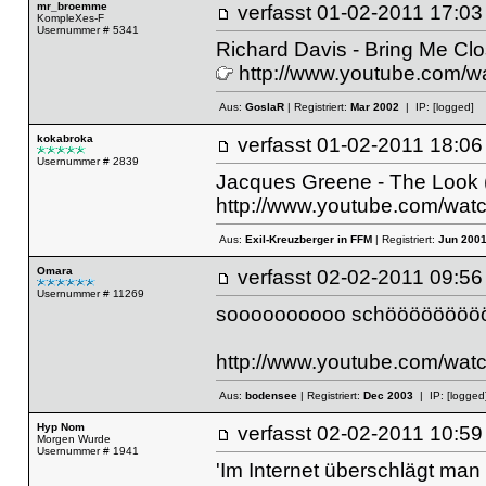
mr_broemme
verfasst
01-02-2011 17
KompleXes-F
Usernummer # 5341
Richard Davis - Bring Me Clo
http://www.youtube.com
Aus:
GoslaR
| Registriert:
Mar 2002
| IP:
[logged]
kokabroka
verfasst
01-02-2011 18
Usernummer # 2839
Jacques Greene - The Look 
http://www.youtube.com/wa
Aus:
Exil-Kreuzberger in FFM
| Registriert:
Jun 200
Omara
verfasst
02-02-2011 09
Usernummer # 11269
soooooooooo schöööööööö
http://www.youtube.com/w
Aus:
bodensee
| Registriert:
Dec 2003
| IP:
[logged
Hyp Nom
verfasst
02-02-2011 10
Morgen Wurde
Usernummer # 1941
'Im Internet überschlägt man 