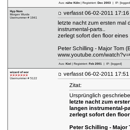
Aus:
nähe Köln
| Registriert:
Dec 2003
| IP:
[logged
Hyp Nom
verfasst
06-02-2011 17
Morgen Wurde
Usernummer # 1941
letzte nacht zum ersten mal 
instrumental-parts..
zerlegt sofort den floor eines
Peter Schilling - Major Tom 
www.youtube.com/watch?v
Aus:
Kiel
| Registriert:
Feb 2001
| IP:
[logged]
wizard of wor
verfasst
06-02-2011 17
Usernummer # 5122
Zitat:
Ursprünglich geschrieb
letzte nacht zum erste
langen instrumental-pa
zerlegt sofort den floo
Peter Schilling - Majo