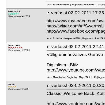
Aus:
Frankfurt/Main
| Registriert:
Feb 2002
| IP:
[lo
kokabroka
verfasst
02-02-2011 17
Usernummer # 2839
http://www.myspace.com/sw
http://twitter.com/#!/Swarms
http://www.facebook.com/p
Aus:
Exil-Kreuzberger in FFM
| Registriert:
Jun 2001
jason_ynx
verfasst
02-02-2011 22
Usernummer # 2636
Völlig uninnovatives Gerave - 
Digitalism - Blitz
http://www.youtube.com/wa
Aus:
Mannheim
| Registriert:
May 2001
| IP:
[logged
carlos
verfasst
03-02-2011 00
Usernummer # 475
Classic..Welcome Back, Kott
http://www.youtube.com/w