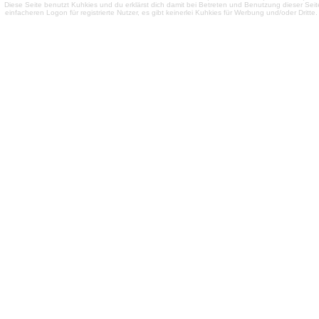
Diese Seite benutzt Kuhkies und du erklärst dich damit bei Betreten und Benutzung dieser Sei
einfacheren Logon für registrierte Nutzer, es gibt keinerlei Kuhkies für Werbung und/oder Dritt