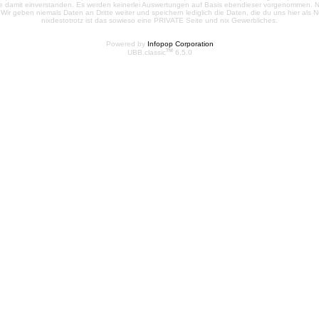
te damit einverstanden. Es werden keinerlei Auswertungen auf Basis ebendieser vorgenommen. Nu
e. Wir geben niemals Daten an Dritte weiter und speichern lediglich die Daten, die du uns hier a
nixdestotrotz ist das sowieso eine PRIVATE Seite und nix Gewerbliches.
Powered by
Infopop Corporation
TM
UBB.classic
6.5.0