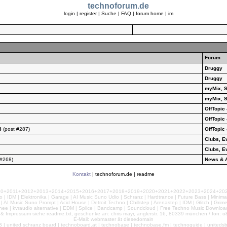
technoforum.de
login
|
register
|
Suche
|
FAQ
|
forum home
|
im
Forum
Druggy
Druggy
myMix, S
myMix, S
OffTopic
OffTopic
8
(post #287)
OffTopic
Clubs, E
Clubs, E
 #268)
News & A
Kontakt
|
technoforum.de
|
readme
010+2011+2012+2013+2014+2015+2016+2017+2018+2019+2020+2021+2022+2023+2024+2025+2
 | IDM | Elektronika | Garage | AI Music Suno Udio | Schranz | Hardtrance | Future Bass | Minima
AI Music Suno Prompt | Acid House | Detroit Techno | Chillstep | Arenastep | IDM | Glitch | Grim
nee | kvraudio alternative | EDM | Splice | Bandcamp | Soundcloud | Free Techno Music Download
& Impressum siehe readme.txt, geschenke an: chris mayr, anglerstr. 16, 80339 münchen / fon: o8
E-Mail: webmaster ät diesedomain
| united schranz board | technoboard.at | technobase | technobase.fm | technoguide | unitedsb.de |