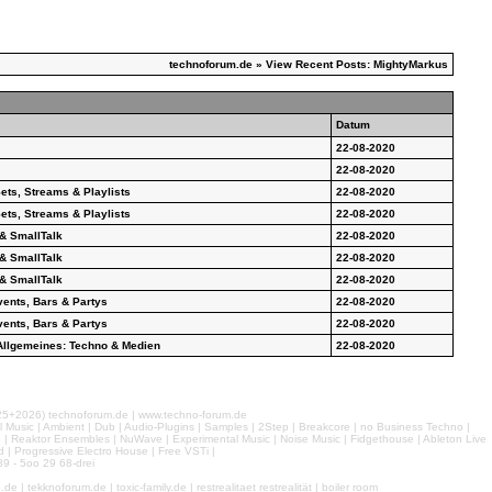
technoforum.de
» View Recent Posts: MightyMarkus
Datum
22-08-2020
22-08-2020
ets, Streams & Playlists
22-08-2020
ets, Streams & Playlists
22-08-2020
 & SmallTalk
22-08-2020
 & SmallTalk
22-08-2020
 & SmallTalk
22-08-2020
vents, Bars & Partys
22-08-2020
vents, Bars & Partys
22-08-2020
llgemeines: Techno & Medien
22-08-2020
026) technoforum.de | www.techno-forum.de
l Music | Ambient | Dub | Audio-Plugins | Samples | 2Step | Breakcore | no Business Techno |
e | Reaktor Ensembles | NuWave | Experimental Music | Noise Music | Fidgethouse | Ableton Live
 | Progressive Electro House | Free VSTi |
9 - 5oo 29 68-drei
 tekknoforum.de | toxic-family.de | restrealitaet restrealität | boiler room