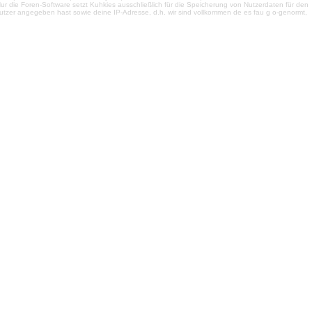
r die Foren-Software setzt Kuhkies ausschließlich für die Speicherung von Nutzerdaten für den
ls Nutzer angegeben hast sowie deine IP-Adresse, d.h. wir sind vollkommen de es fau g o-genormt,