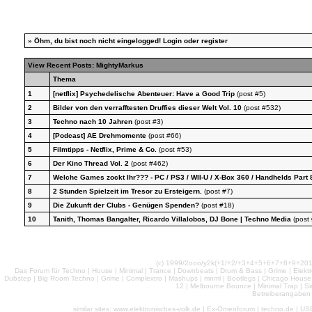
»
Öhm, du bist noch nicht eingelogged!
Login
oder
register
View Recent Posts: MightyMarkus
Thema
1
[netflix] Psychedelische Abenteuer: Have a Good Trip
(post #5)
2
Bilder von den verrafftesten Druffies dieser Welt Vol. 10
(post #532)
3
Techno nach 10 Jahren
(post #3)
4
[Podcast] AE Drehmomente
(post #66)
5
Filmtipps - Netflix, Prime & Co.
(post #53)
6
Der Kino Thread Vol. 2
(post #462)
7
Welche Games zockt Ihr??? - PC / PS3 / WII-U / X-Box 360 / Handhelds Part 
8
2 Stunden Spielzeit im Tresor zu Ersteigern.
(post #7)
9
Die Zukunft der Clubs - Genügen Spenden?
(post #18)
10
Tanith, Thomas Bangalter, Ricardo Villalobos, DJ Bone | Techno Media
(post
(c) 1999/2ooo/y2k(+1/+2/+3+4+5+6+7+8+9+2
Das Forum für Techno | House | Minimal | Trance | Downbeats | Drum & Bass | Grime | Elektro
Dubstep | Big Room Techno | Grime | Complextro | Mashups | mnml | Bootlegs | Chicago House | 
12 | Melbourne Bounce | Minimal Trap | Si
Betreiberangaben 
similar sites: www.elektronisches-volk.de | Ex-Omenforum | techno.de | USB 