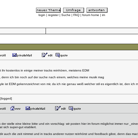
login
|
register
|
Suche
|
FAQ
|
forum home
|
im
nt ihr kostenlos in einige meiner tracks reinhören, meistens EDM
ch, denn ich bin noch auf der suche nach einem, welches meine musik mag
tyle ist EDM gekennzeichnet von mir, da ich nie genau weiß welcher stil es eigentlich ist, den ich
:
[logged]
er stelle eine kleine bitte und ein vorschlag: wir posten hier im forum möglichst immer nur _ein
 sich super-gut etabliert.
dir auch die zeit nimmst und in tracks anderer nutzer reinhörst und feedback gibst, denn das mach