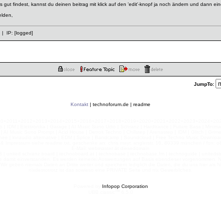
 gut findest, kannst du deinen beitrag mit klick auf den 'edit'-knopf ja noch ändern und dann e
elden,
| IP:
[logged]
JumpTo:
Kontakt
|
technoforum.de
|
readme
010+2011+2012+2013+2014+2015+2016+2017+2018+2019+2020+2021+2022+2023+2024+2025+2
 | IDM | Elektronika | Garage | AI Music Suno Udio | Schranz | Hardtrance | Future Bass | Minima
AI Music Suno Prompt | Acid House | Detroit Techno | Chillstep | Arenastep | IDM | Glitch | Grim
nee | kvraudio alternative | EDM | Splice | Bandcamp | Soundcloud | Free Techno Music Download
& Impressum siehe readme.txt, geschenke an: chris mayr, anglerstr. 16, 80339 münchen / fon: o8
E-Mail: webmaster ät diesedomain
| united schranz board | technoboard.at | technobase | technobase.fm | technoguide | unitedsb.de |
te damit einverstanden. Es werden keinerlei Auswertungen auf Basis ebendieser vorgenommen. Nu
e. Wir geben niemals Daten an Dritte weiter und speichern lediglich die Daten, die du uns hier a
nixdestotrotz ist das sowieso eine PRIVATE Seite und nix Gewerbliches.
Powered by
Infopop Corporation
TM
UBB.classic
6.5.0