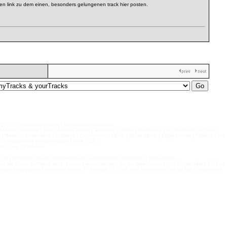
inen link zu dem einen, besonders gelungenen track hier posten.
026) technoforum.de | www.techno-forum.de
l Music | Ambient | Dub | Audio-Plugins | Samples | 2Step | Breakcore | no Business Techno |
e | Reaktor Ensembles | NuWave | Experimental Music | Noise Music | Fidgethouse | Ableton Live
 | Progressive Electro House | Free VSTi |
9 - 5oo 29 68-drei
 tekknoforum.de | toxic-family.de | restrealitaet restrealität | boiler room
r die Foren-Software setzt Kuhkies ausschließlich für die Speicherung von Nutzerdaten für den
ls Nutzer angegeben hast sowie deine IP-Adresse, d.h. wir sind vollkommen de es fau g o-genormt,