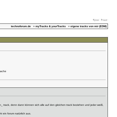
technoforum.de
»
myTracks & yourTracks
»
eigene tracks von mir (EDM)
 mache
en_ track, denn dann können sich alle auf den gleichen track beziehen und jeder weiß,
t ein forum natürlich aus.