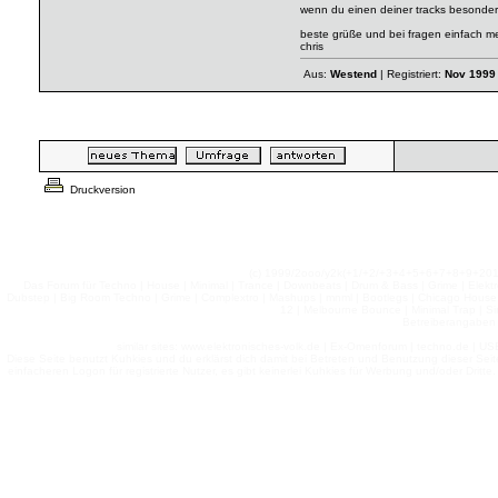
wenn du einen deiner tracks besonders
beste grüße und bei fragen einfach m
chris
Aus:
Westend
| Registriert:
Nov 1999
Druckversion
(c) 1999/2ooo/y2k(+1/+2/+3+4+5+6+7+8+9+2
Das Forum für Techno | House | Minimal | Trance | Downbeats | Drum & Bass | Grime | Elektro
Dubstep | Big Room Techno | Grime | Complextro | Mashups | mnml | Bootlegs | Chicago House | 
12 | Melbourne Bounce | Minimal Trap | Si
Betreiberangaben 
similar sites: www.elektronisches-volk.de | Ex-Omenforum | techno.de | USB 
Diese Seite benutzt Kuhkies und du erklärst dich damit bei Betreten und Benutzung dieser Sei
einfacheren Logon für registrierte Nutzer, es gibt keinerlei Kuhkies für Werbung und/oder Dritt