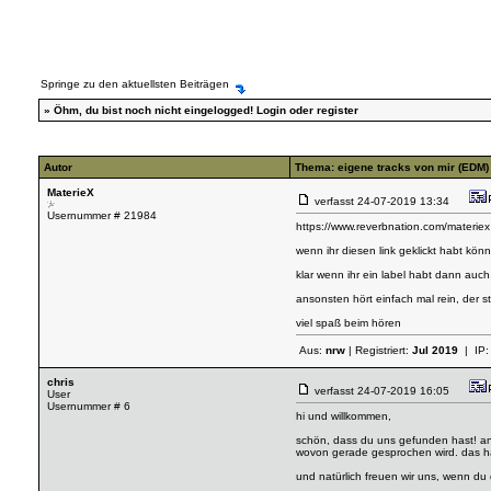
Springe zu den aktuellsten Beiträgen
»
Öhm, du bist noch nicht eingelogged!
Login
oder
register
Autor
Thema: eigene tracks von mir (EDM)
MaterieX
verfasst
24-07-2019 13:34
Usernummer # 21984
https://www.reverbnation.com/materiex
wenn ihr diesen link geklickt habt kön
klar wenn ihr ein label habt dann au
ansonsten hört einfach mal rein, der s
viel spaß beim hören
Aus:
nrw
| Registriert:
Jul 2019
| IP
chris
verfasst
24-07-2019 16:05
User
Usernummer # 6
hi und willkommen,
schön, dass du uns gefunden hast! an d
wovon gerade gesprochen wird. das hat
und natürlich freuen wir uns, wenn du 