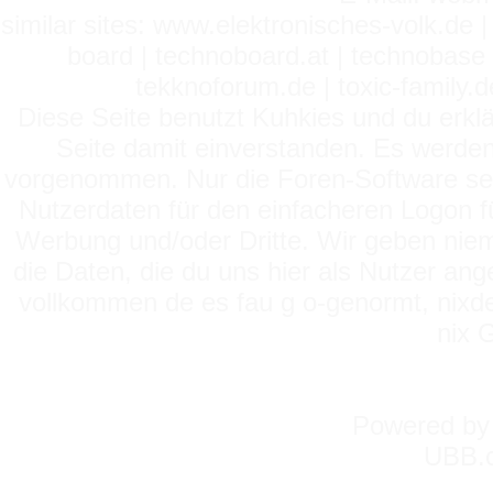
similar sites: www.elektronisches-volk.de
board | technoboard.at | technobase 
tekknoforum.de | toxic-family.de 
Diese Seite benutzt Kuhkies und du erklä
Seite damit einverstanden. Es werden
vorgenommen. Nur die Foren-Software setz
Nutzerdaten für den einfacheren Logon für
Werbung und/oder Dritte. Wir geben niema
die Daten, die du uns hier als Nutzer ang
vollkommen de es fau g o-genormt, nixde
nix 
Powered b
UBB.c