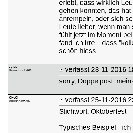
erlebt, dass wirklich Le
gehen konnten, das hat
anrempeln, oder sich s
Leute lieber, wenn man 
fühlt jetzt im Moment be
fand ich irre... dass "ko
schön hiess.
cytekx
verfasst
23-11-2016 1
Usernummer # 16993
sorry, Doppelpost, mein
CHoCi
verfasst
25-11-2016 2
Usernummer # 1630
Stichwort: Oktoberfest
Typisches Beispiel - ic