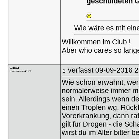
geschuldeten G
Wie wäre es mit ein
Willkommen im Club !
Aber who cares so lange 
CHoCi
verfasst
09-09-2016 2
Usernummer # 1630
Wie schon erwähnt, wenn
normalerweise immer meh
sein. Allerdings wenn d
einen Tropfen wg. Rückfä
Vorerkrankung, dann rat
gilt für Drogen - die Sch
wirst du im Alter bitter b