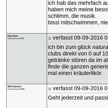
ich hab das mehrfach aus
haben mich meine besof
schlimm, die musik.
bissl mitschwimmen, ni
Hyp Nom
verfasst
09-09-2016 0
Usernummer # 1941
ich bin zum glück
natura
clubs direkt von 0 auf 1
getränke stören da im a
finde die ganzen generi
mal einen kräuterlikör.
MrFonktrain
verfasst
09-09-2016 0
Usernummer # 1460
Geht jederzeit und passie