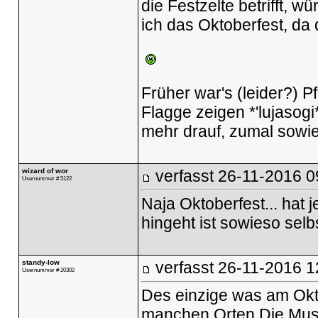
die Festzelte betrifft, w
ich das Oktoberfest, da
Früher war's (leider?)
Flagge zeigen *'lujasogi
mehr drauf, zumal sowie
wizard of wor
verfasst
26-11-2016 0
Usernummer # 5122
Naja Oktoberfest... hat j
hingeht ist sowieso selb
standy-low
verfasst
26-11-2016 1
Usernummer # 20302
Des einzige was am Okto
manchen Orten Die Musi