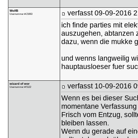
WolfB
verfasst
09-09-2016 2
Usernummer # 21663
ich finde parties mit e
auszugehen, abtanzen zu
dazu, wenn die mukke gut
und wenns langweilig wir
hauptausloeser fuer su
wizard of wor
verfasst
10-09-2016 0
Usernummer # 5122
Wenn es bei dieser Such
momentane Verfassung 
Frisch vom Entzug, sollt
bleiben lassen.
Wenn du gerade auf ein