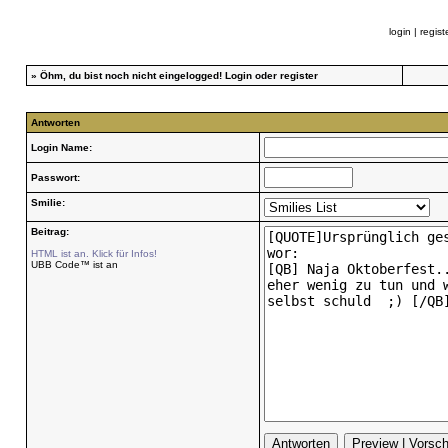
login
|
regist
»
Öhm, du bist noch nicht eingelogged!
Login
oder
register
Antworten
Login Name:
Passwort:
Smilie:
Beitrag:
HTML ist an. Klick für Infos!
UBB Code™ ist an