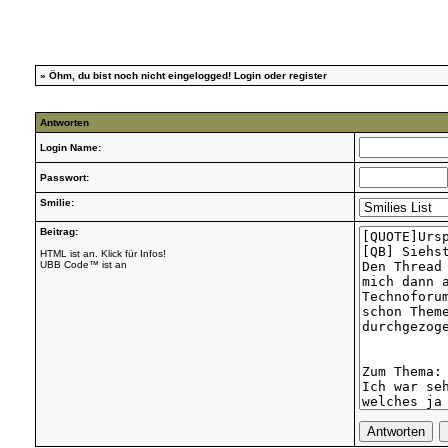
»
Öhm, du bist noch nicht eingelogged!
Login
oder
register
Antworten
Login Name:
Passwort:
Smilie:
Beitrag:
HTML ist an. Klick für Infos!
UBB Code™ ist an