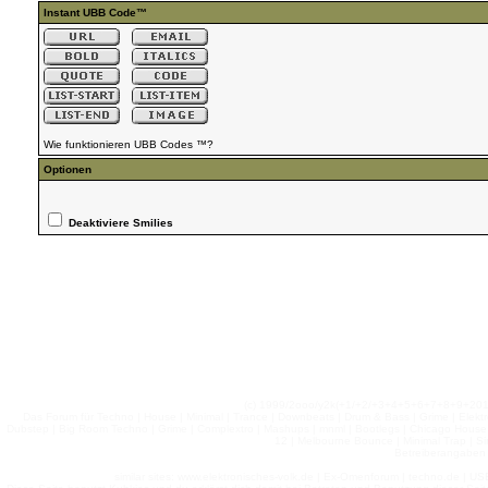
Instant UBB Code™
Wie funktionieren UBB Codes ™?
Optionen
Deaktiviere Smilies
(c) 1999/2ooo/y2k(+1/+2/+3+4+5+6+7+8+9+2
Das Forum für Techno | House | Minimal | Trance | Downbeats | Drum & Bass | Grime | Elektro
Dubstep | Big Room Techno | Grime | Complextro | Mashups | mnml | Bootlegs | Chicago House | 
12 | Melbourne Bounce | Minimal Trap | Si
Betreiberangaben 
similar sites: www.elektronisches-volk.de | Ex-Omenforum | techno.de | USB 