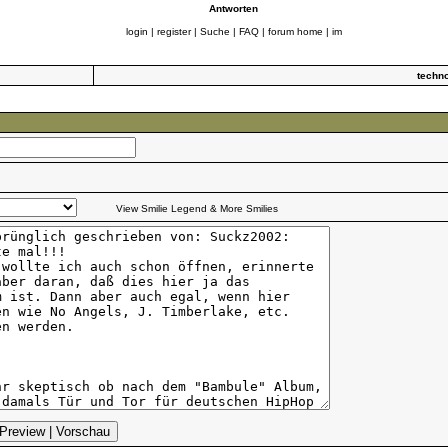
Antworten
login
|
register
|
Suche
|
FAQ
|
forum home
|
im
techn
View Smilie Legend & More Smilies