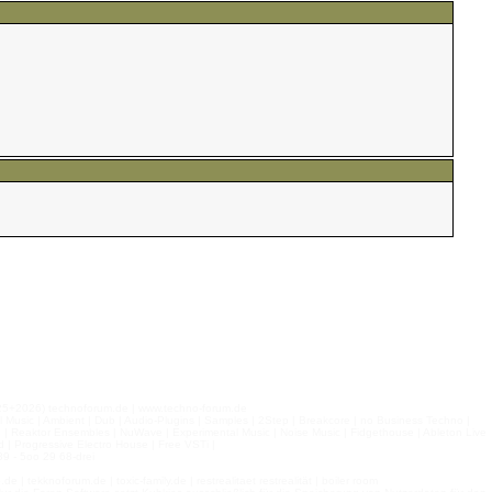
026) technoforum.de | www.techno-forum.de
l Music | Ambient | Dub | Audio-Plugins | Samples | 2Step | Breakcore | no Business Techno |
e | Reaktor Ensembles | NuWave | Experimental Music | Noise Music | Fidgethouse | Ableton Live
 | Progressive Electro House | Free VSTi |
9 - 5oo 29 68-drei
 tekknoforum.de | toxic-family.de | restrealitaet restrealität | boiler room