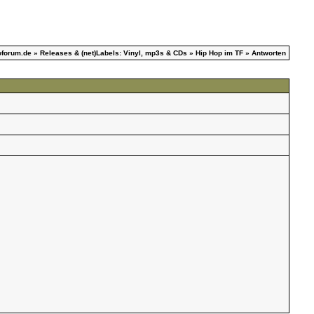
oforum.de
»
Releases & (net)Labels: Vinyl, mp3s & CDs
»
Hip Hop im TF
» Antworten