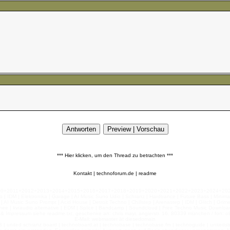
*** Hier klicken, um den Thread zu betrachten ***
Kontakt
|
technoforum.de
|
readme
010+2011+2012+2013+2014+2015+2016+2017+2018+2019+2020+2021+2022+2023+2024+2025+2
 | IDM | Elektronika | Garage | AI Music Suno Udio | Schranz | Hardtrance | Future Bass | Minima
AI Music Suno Prompt | Acid House | Detroit Techno | Chillstep | Arenastep | IDM | Glitch | Grim
nee | kvraudio alternative | EDM | Splice | Bandcamp | Soundcloud | Free Techno Music Download
& Impressum siehe readme.txt, geschenke an: chris mayr, anglerstr. 16, 80339 münchen / fon: o8
E-Mail: webmaster ät diesedomain
| united schranz board | technoboard.at | technobase | technobase.fm | technoguide | unitedsb.de |