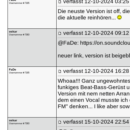
verfasst
12-10-2024 03:25
Usernummer # 7185
Die neuste Version ist off, 
die aktuelle reinhören...
oskar
verfasst
12-10-2024 09:12
Usernummer # 7383
@FaDe:
https://on.sound
neuer link, version ist beigeb
FaDe
verfasst
12-10-2024 16:28
Usernummer # 7185
Whoaa!!! Ganz ungewohntes, t
funkiges Beat-Bass-Gerüst un
Version mit nem netten Arran
dem einen Vocal musste ich
FM" denken... I like aber so
oskar
verfasst
15-10-2024 22:54
Usernummer # 7383