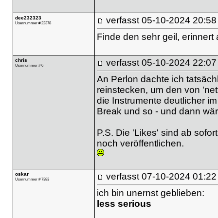
dee232323
verfasst
05-10-2024 20:58
Usernummer # 22378
Finde den sehr geil, erinner
chris
verfasst
05-10-2024 22:07
Usernummer # 6
An Perlon dachte ich tatsäch
reinstecken, um den von 'net
die Instrumente deutlicher i
Break und so - und dann wär
P.S. Die 'Likes' sind ab sofo
noch veröffentlichen.
oskar
verfasst
07-10-2024 01:22
Usernummer # 7383
ich bin unernst geblieben:
less serious