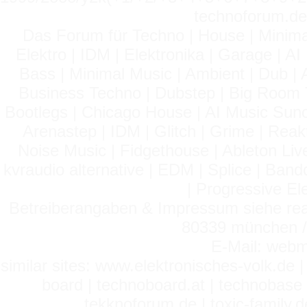
technoforum.de
Das Forum für Techno | House | Minima
Elektro | IDM | Elektronika | Garage | A
Bass | Minimal Music | Ambient | Dub | 
Business Techno | Dubstep | Big Room 
Bootlegs | Chicago House | AI Music Suno 
Arenastep | IDM | Glitch | Grime | Rea
Noise Music | Fidgethouse | Ableton Liv
kvraudio alternative | EDM | Splice | Ba
| Progressive El
Betreiberangaben & Impressum siehe read
80339 münchen / 
E-Mail: webm
similar sites: www.elektronisches-volk.de
board | technoboard.at | technobase 
tekknoforum.de | toxic-family.de 