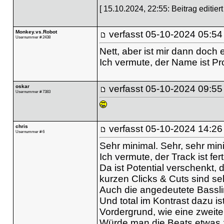
[ 15.10.2024, 22:55: Beitrag editiert
Monkey.vs.Robot
verfasst
05-10-2024 05:54
Usernummer # 2438
Nett, aber ist mir dann doch 
Ich vermute, der Name ist 
oskar
verfasst
05-10-2024 09:55
Usernummer # 7383
chris
verfasst
05-10-2024 14:26
Usernummer # 6
Sehr minimal. Sehr, sehr min
Ich vermute, der Track ist fer
Da ist Potential verschenkt,
kurzen Clicks & Cuts sind seh
Auch die angedeutete Bassli
Und total im Kontrast dazu is
Vordergrund, wie eine zweite
Würde man die Beats etwas z