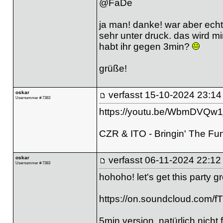
@FaDe
ja man! danke! war aber echt
sehr unter druck. das wird mi
habt ihr gegen 3min?
grüße!
oskar
verfasst
15-10-2024 23:14
Usernummer # 7383
https://youtu.be/WbmDVQw
CZR & ITO - Bringin' The Fu
oskar
verfasst
06-11-2024 22:12
Usernummer # 7383
hohoho! let's get this party g
https://on.soundcloud.com
5min version. natürlich nicht