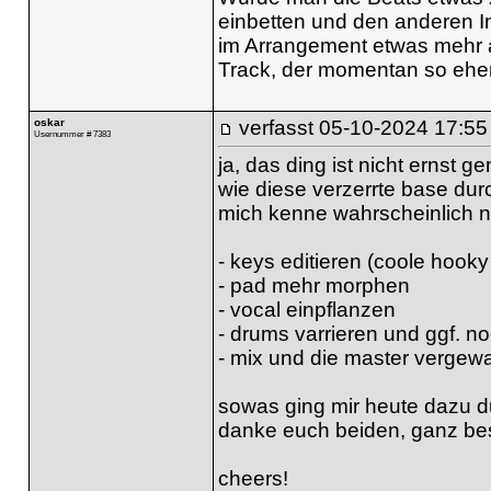
einbetten und den anderen 
im Arrangement etwas mehr a
Track, der momentan so eher 
oskar
verfasst
05-10-2024 17:55
Usernummer # 7383
ja, das ding ist nicht ernst 
wie diese verzerrte base dur
mich kenne wahrscheinlich ni
- keys editieren (coole hook
- pad mehr morphen
- vocal einpflanzen
- drums varrieren und ggf. 
- mix und die master vergew
sowas ging mir heute dazu d
danke euch beiden, ganz beson
cheers!