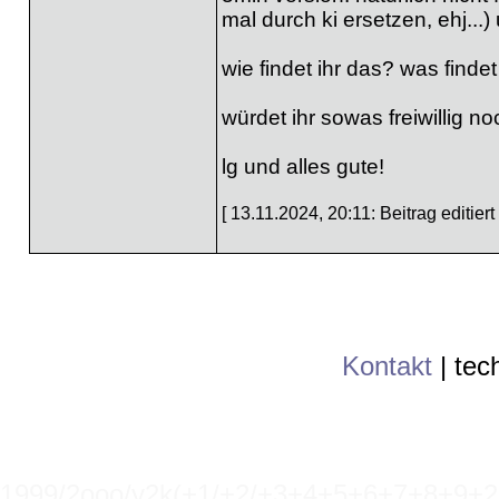
mal durch ki ersetzen, ehj...
wie findet ihr das? was find
würdet ihr sowas freiwillig 
lg und alles gute!
[ 13.11.2024, 20:11: Beitrag editiert
Kontakt
|
tec
1999/2ooo/y2k(+1/+2/+3+4+5+6+7+8+9