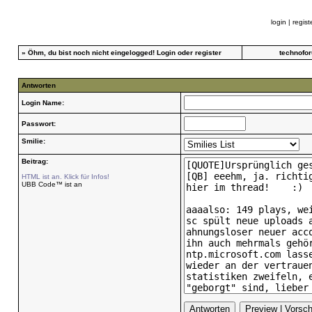
login
|
regist
»
Öhm, du bist noch nicht eingelogged!
Login
oder
register
technofo
Antworten
Login Name:
Passwort:
Smilie:
Beitrag:
HTML ist an. Klick für Infos!
UBB Code™ ist an