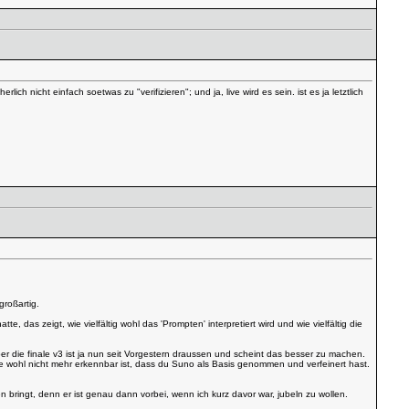
 nicht einfach soetwas zu "verifizieren"; und ja, live wird es sein. ist es ja letztlich
großartig.
, das zeigt, wie vielfältig wohl das 'Prompten' interpretiert wird und wie vielfältig die
ber die finale v3 ist ja nun seit Vorgestern draussen und scheint das besser zu machen.
tte wohl nicht mehr erkennbar ist, dass du Suno als Basis genommen und verfeinert hast.
bringt, denn er ist genau dann vorbei, wenn ich kurz davor war, jubeln zu wollen.