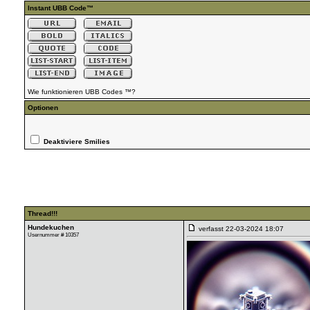
Instant UBB Code™
Wie funktionieren UBB Codes ™?
Optionen
Deaktiviere Smilies
Thread!!!
Hundekuchen
verfasst
22-03-2024 18:07
Usernummer # 10357