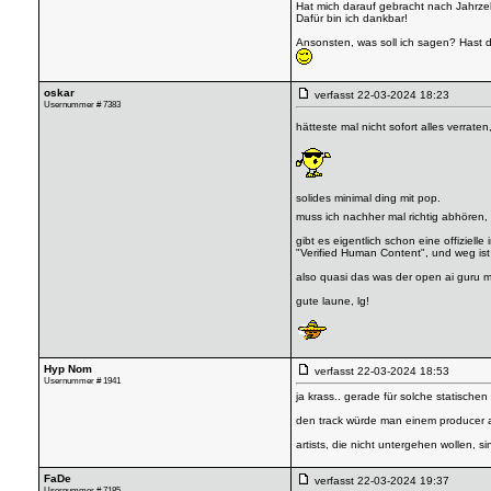
Hat mich darauf gebracht nach Jahrze
Dafür bin ich dankbar!
Ansonsten, was soll ich sagen? Hast
oskar
verfasst
22-03-2024 18:23
Usernummer # 7383
hätteste mal nicht sofort alles verrate
solides minimal ding mit pop.
muss ich nachher mal richtig abhören, 
gibt es eigentlich schon eine offiziel
"Verified Human Content", und weg ist 
also quasi das was der open ai guru m
gute laune, lg!
Hyp Nom
verfasst
22-03-2024 18:53
Usernummer # 1941
ja krass.. gerade für solche statisch
den track würde man einem producer a
artists, die nicht untergehen wollen, 
FaDe
verfasst
22-03-2024 19:37
Usernummer # 7185