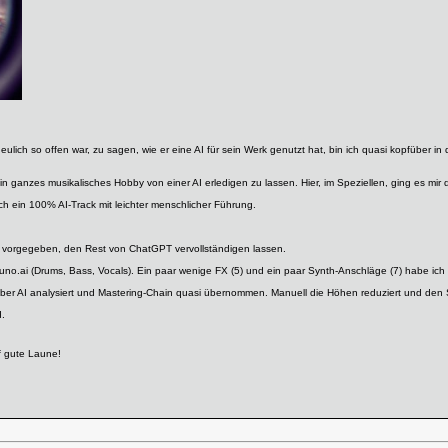
lich so offen war, zu sagen, wie er eine AI für sein Werk genutzt hat, bin ich quasi kopfüber i
in ganzes musikalisches Hobby von einer AI erledigen zu lassen. Hier, im Speziellen, ging es mi
lich ein 100% AI-Track mit leichter menschlicher Führung.
te vorgegeben, den Rest von ChatGPT vervollständigen lassen.
no.ai (Drums, Bass, Vocals). Ein paar wenige FX (5) und ein paar Synth-Anschläge (7) habe ich 
aber AI analysiert und Mastering-Chain quasi übernommen. Manuell die Höhen reduziert und de
d.
f gute Laune!