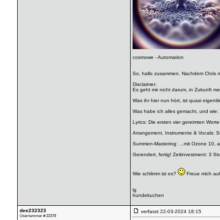
cosmowe - Automation
So, hallo zusammen. Nachdem Chris neu
Disclaimer:
Es geht mir nicht darum, in Zukunft me
Was ihr hier nun hört, ist quasi eigent
Was habe ich alles gemacht, und wie:
Lyrics: Die ersten vier gereimten Wor
Arrangement, Instrumente & Vocals: Su
Summen-Mastering: ...mit Ozone 10, 
Gerendert, fertig! Zeitinvestment: 3 St
Wie schlimm ist es?
Freue mich au
lg
hundekuchen
dee232323
verfasst
22-03-2024 18:15
Usernummer # 22378