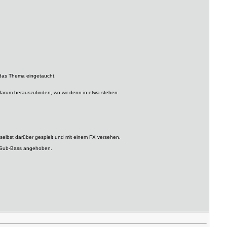
n das Thema eingetaucht.
r darum herauszufinden, wo wir denn in etwa stehen.
selbst darüber gespielt und mit einem FX versehen.
n Sub-Bass angehoben.