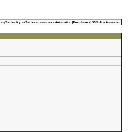
»
myTracks & yourTracks
»
cosmowe - Automation [Deep House] 95% Ai
» Antworten