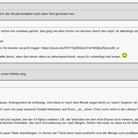
ch die Vocals komplett nach dem Text generiert hat...
ts von soetwas gehört. das ging mir aber schon vor wochen durch den kopf. ist allerdings sicherlich
ai/
 für kranke vocal AI magie:
https://youtu.be/PCYTqDSUbvU?si=83QlxzFpIuczM_xc
zielle lizenz, aber das demo video ist vielversprechend. muss ich unbedingt mal testen.
ns unser Hobby weg.
lasse, Arrangement ist schlüssig, Und dass er nach dem Break sogar leicht zu 'raven' beginnt, ist 
ch nach ein paar tausend Credits-Verbraten auf Suno _so_ einen Tune noch nicht in der Library hatte
kvoll und sauber, bei der v3 Alpha variieren z.B. die Velocities bei den Kick-Drums noch immens, a
 leichten Artefakte, die nach Encodierung von mp3 klingen, fehlen hier total, so dass es für Dri
n paar Takte dranhängen, in denen der Track dann total ausbricht und die Menge zum ausflippen 