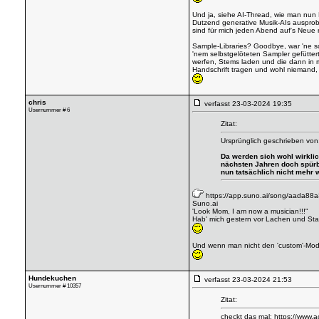
Und ja, siehe AI-Thread, wie man nun
Dutzend generative Musik-AIs ausprobi
sind für mich jeden Abend auf's Neue 
Sample-Libraries? Goodbye, war 'ne sc
'nem selbstgelöteten Sampler gefütter
werfen, Stems laden und die dann in 
Handschrift tragen und wohl niemand,
chris
verfasst
23-03-2024 19:35
Usernummer # 6
Zitat:
Ursprünglich geschrieben von
Da werden sich wohl wirkli
nächsten Jahren doch spürba
nun tatsächlich nicht mehr w
https://app.suno.ai/song/aada8
Suno.ai
'Look Mom, I am now a musician!!!"
Hab' mich gestern vor Lachen und Stau
Und wenn man nicht den 'custom'-Mode
Hundekuchen
verfasst
23-03-2024 21:53
Usernummer # 10357
Zitat:
checkt das mal:
https://www.a