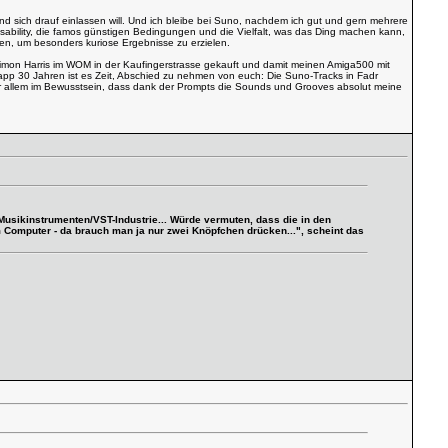
 sich drauf einlassen will. Und ich bleibe bei Suno, nachdem ich gut und gern mehrere
Usability, die famos günstigen Bedingungen und die Vielfalt, was das Ding machen kann,
en, um besonders kuriose Ergebnisse zu erzielen.
 Simon Harris im WOM in der Kaufingerstrasse gekauft und damit meinen Amiga500 mit
app 30 Jahren ist es Zeit, Abschied zu nehmen von euch: Die Suno-Tracks in Fadr
r allem im Bewusstsein, dass dank der Prompts die Sounds und Grooves absolut meine
usikinstrumenten/VST-Industrie... Würde vermuten, dass die in den
 Computer - da brauch man ja nur zwei Knöpfchen drücken...", scheint das