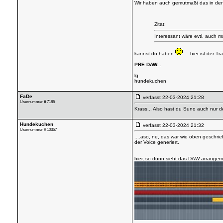
Wir haben auch gemutmaßt das in der Z
Zitat:
Interessant wäre evtl. auch m
kannst du haben
... hier ist der 
PRE DAW...
lg
hundekuchen
FaDe
verfasst
22-03-2024 21:28
Usernummer # 7185
Krass... Also hast du Suno auch nur d
Hundekuchen
verfasst
22-03-2024 21:32
Usernummer # 10357
....aso, ne, das war wie oben geschri
der Voice generiert.
hier, so dünn sieht das DAW arrange