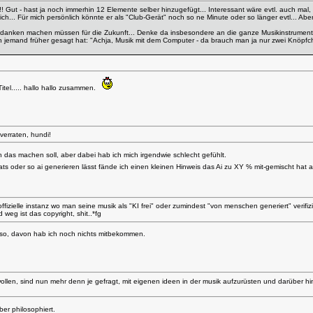
t!! Gut - hast ja noch immerhin 12 Elemente selber hinzugefügt... Interessant wäre evtl. auch ma
... Für mich persönlich könnte er als "Club-Gerät" noch so ne Minute oder so länger evtl... Aber 
Gedanken machen müssen für die Zukunft... Denke da insbesondere an die ganze Musikinstrument
jemand früher gesagt hat: "Achja, Musik mit dem Computer - da brauch man ja nur zwei Knöpfchen 
itel..... hallo hallo zusammen.
 verraten, hundi!
h das machen soll, aber dabei hab ich mich irgendwie schlecht gefühlt.
s oder so ai generieren lässt fände ich einen kleinen Hinweis das Ai zu XY % mit-gemischt hat au
offizielle instanz wo man seine musik als "KI frei" oder zumindest "von menschen generiert" verifi
weg ist das copyright, shit..*fg
also, davon hab ich noch nichts mitbekommen.
 wollen, sind nun mehr denn je gefragt, mit eigenen ideen in der musik aufzurüsten und darüber hi
er philosophiert.