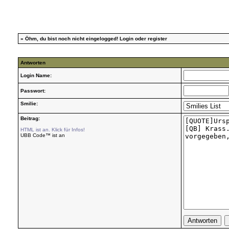
»
Öhm, du bist noch nicht eingelogged!
Login
oder
register
Antworten
Login Name:
Passwort:
Smilie:
Beitrag:
HTML ist an. Klick für Infos!
UBB Code™ ist an