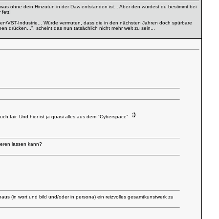
l, was ohne dein Hinzutun in der Daw entstanden ist... Aber den würdest du bestimmt bei
fett!
en/VST-Industrie... Würde vermuten, dass die in den nächsten Jahren doch spürbare
drücken...", scheint das nun tatsächlich nicht mehr weit zu sein...
ch fair. Und hier ist ja quasi alles aus dem "Cyberspace"
zieren lassen kann?
naus (in wort und bild und/oder in persona) ein reizvolles gesamtkunstwerk zu