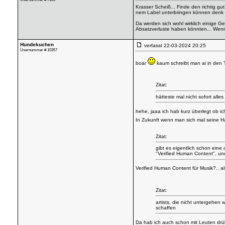
Krasser Scheiß... Finde den richtig gu
nem Label unterbringen können denk ich
Da werden sich wohl wirklich einige 
Absatzverluste haben könnten... Wenn 
Hundekuchen
verfasst
22-03-2024 20:25
Usernummer # 10357
boar
kaum schreibt man ai in den T
Zitat:
hätteste mal nicht sofort alles
hehe, jaaa ich hab kurz überlegt ob ic
In Zukunft wenn man sich mal seine Hat
Zitat:
gibt es eigentlich schon eine 
"Verified Human Content", und 
Verified Human Content für Musik?.. 
Zitat:
artists, die nicht untergehen
schaffen
Da hab ich auch schon mit Leuten drüb