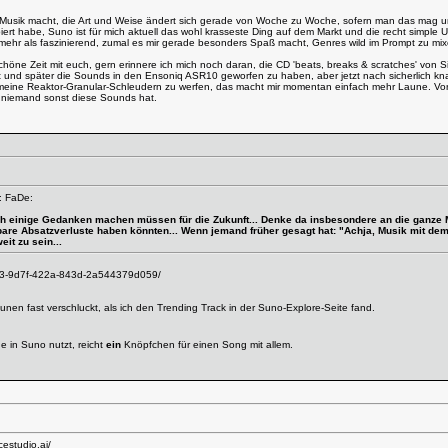
 Musik macht, die Art und Weise ändert sich gerade von Woche zu Woche, sofern man das mag und
ert habe, Suno ist für mich aktuell das wohl krasseste Ding auf dem Markt und die recht simple 
mehr als faszinierend, zumal es mir gerade besonders Spaß macht, Genres wild im Prompt zu mix
höne Zeit mit euch, gern erinnere ich mich noch daran, die CD 'beats, breaks & scratches' von
t und später die Sounds in den Ensoniq ASR10 geworfen zu haben, aber jetzt nach sicherlich kn
meine Reaktor-Granular-Schleudern zu werfen, das macht mir momentan einfach mehr Laune. Vo
 niemand sonst diese Sounds hat.
: FaDe:
ch einige Gedanken machen müssen für die Zukunft... Denke da insbesondere an die ganze M
re Absatzverluste haben könnten... Wenn jemand früher gesagt hat: "Achja, Musik mit dem
eit zu sein...
8a3-9d7f-422a-843d-2a544379d059/
nen fast verschluckt, als ich den Trending Track in der Suno-Explore-Seite fand.
 in Suno nutzt, reicht
ein
Knöpfchen für einen Song mit allem.
cestudio.ai/