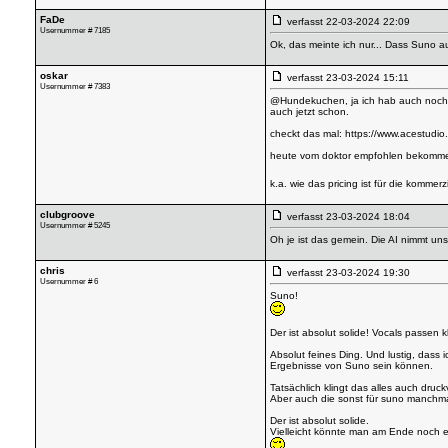
FaDe
verfasst
22-03-2024 22:09
Usernummer # 7185
Ok, das meinte ich nur... Dass Suno au
oskar
verfasst
23-03-2024 15:11
Usernummer # 7383
@Hundekuchen, ja ich hab auch noch nich
auch jetzt schon.
checkt das mal:
https://www.acestudio.
heute vom doktor empfohlen bekommen
k.a. wie das pricing ist für die kommer
clubgroove
verfasst
23-03-2024 18:04
Usernummer # 5245
Oh je ist das gemein. Die AI nimmt u
chris
verfasst
23-03-2024 19:30
Usernummer # 6
Suno!
Der ist absolut solide! Vocals passen k
Absolut feines Ding. Und lustig, dass i
Ergebnisse von Suno sein können.
Tatsächlich klingt das alles auch druc
Aber auch die sonst für suno manchmal
Der ist absolut solide.
Vielleicht könnte man am Ende noch ei