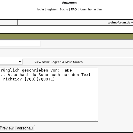
Antworten
login
|
register
|
Suche
|
FAQ
|
forum home
|
im
technoforum.de
View Smilie Legend & More Smilies