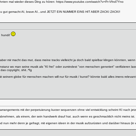
hnten mal wieder dieses Ding zu hören:
https://www.youtube.com/watch?v=Pr-Vfnd7Yno
 du gut gemacht AI, brave AI...und JETZT EIN NUMMER EINS HIT ABER ZACKI ZACKI!
n, hundi!
aber mir macht das mut, dass meine tracks vielleicht ja doch bald spielbar klingen könnten, wenn
le instanz wo man seine musik als "KI frei" oder zumindest "von menschen generiert" verifizieren l
das copyright, shit..*fg
it seinem globe für menschen machen will nur für musik / kunst? könnte bald alles imens relevan
en arrangements mit der perpetuierung kurzer sequenzen ohne viel entwicklung scheint KI nach je
bnehmen, als einem, der sein handwerk drauf hat. auch wenn es geschmacklich nicht meins ist.
sind nun mehr denn je gefragt, mit eigenen ideen in der musik aufzurüsten und darüber hinaus (in 