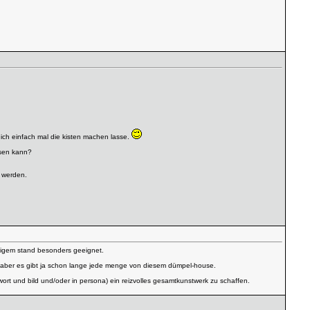
 ich einfach mal die kisten machen lasse.
assen kann?
t werden.
tzigem stand besonders geeignet.
 aber es gibt ja schon lange jede menge von diesem dümpel-house.
wort und bild und/oder in persona) ein reizvolles gesamtkunstwerk zu schaffen.