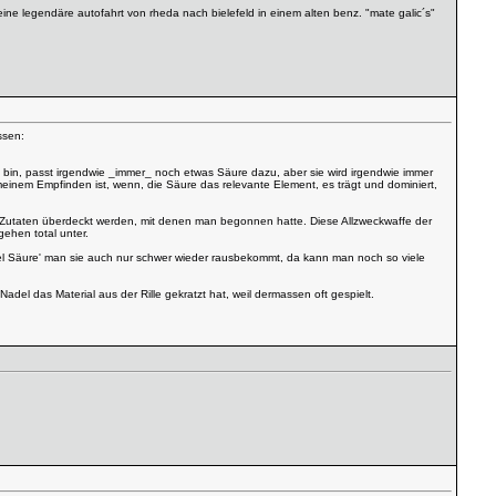
ne legendäre autofahrt von rheda nach bielefeld in einem alten benz. "mate galic´s"
ssen:
 bin, passt irgendwie _immer_ noch etwas Säure dazu, aber sie wird irgendwie immer
 meinem Empfinden ist, wenn, die Säure das relevante Element, es trägt und dominiert,
en Zutaten überdeckt werden, mit denen man begonnen hatte. Diese Allzweckwaffe der
ehen total unter.
uviel Säure' man sie auch nur schwer wieder rausbekommt, da kann man noch so viele
el das Material aus der Rille gekratzt hat, weil dermassen oft gespielt.