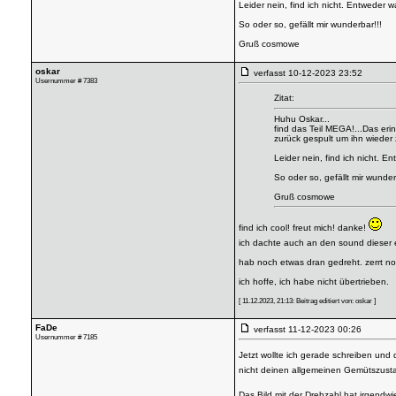
Leider nein, find ich nicht. Entweder
So oder so, gefällt mir wunderbar!!!
Gruß cosmowe
oskar
verfasst
10-12-2023 23:52
Usernummer # 7383
Zitat:
Huhu Oskar...
find das Teil MEGA!...Das eri
zurück gespult um ihn wieder 
Leider nein, find ich nicht. 
So oder so, gefällt mir wunder
Gruß cosmowe
find ich cool! freut mich! danke!
ich dachte auch an den sound dieser ei
hab noch etwas dran gedreht. zerrt noc
ich hoffe, ich habe nicht übertrieben.
[ 11.12.2023, 21:13: Beitrag editiert von: oskar ]
FaDe
verfasst
11-12-2023 00:26
Usernummer # 7185
Jetzt wollte ich gerade schreiben und
nicht deinen allgemeinen Gemütszusta
Das Bild mit der Drehzahl hat irgendwi