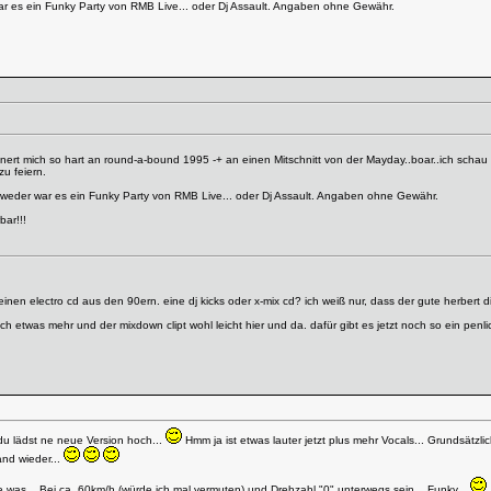
 war es ein Funky Party von RMB Live... oder Dj Assault. Angaben ohne Gewähr.
nnert mich so hart an round-a-bound 1995 -+ an einen Mitschnitt von der Mayday..boar..ich schau
zu feiern.
Entweder war es ein Funky Party von RMB Live... oder Dj Assault. Angaben ohne Gewähr.
bar!!!
nen electro cd aus den 90ern. eine dj kicks oder x-mix cd? ich weiß nur, dass der gute herbert d
h etwas mehr und der mixdown clipt wohl leicht hier und da. dafür gibt es jetzt noch so ein penlic
 du lädst ne neue Version hoch...
Hmm ja ist etwas lauter jetzt plus mehr Vocals... Grundsätzli
nd wieder...
e was... Bei ca. 60km/h (würde ich mal vermuten) und Drehzahl "0" unterwegs sein... Funky...