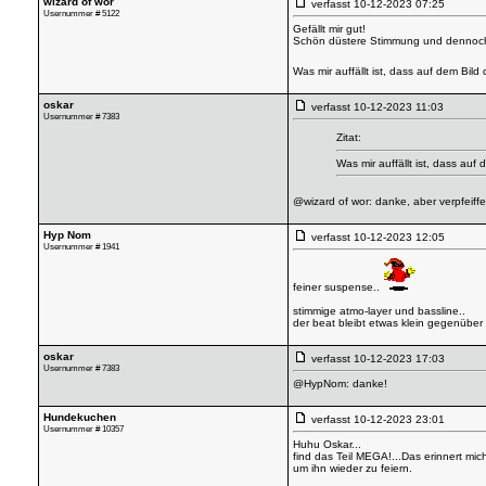
wizard of wor
verfasst
10-12-2023 07:25
Usernummer # 5122
Gefällt mir gut!
Schön düstere Stimmung und dennoch
Was mir auffällt ist, dass auf dem Bild
oskar
verfasst
10-12-2023 11:03
Usernummer # 7383
Zitat:
Was mir auffällt ist, dass auf
@wizard of wor: danke, aber verpfeiffe
Hyp Nom
verfasst
10-12-2023 12:05
Usernummer # 1941
feiner suspense..
stimmige atmo-layer und bassline..
der beat bleibt etwas klein gegenüber 
oskar
verfasst
10-12-2023 17:03
Usernummer # 7383
@HypNom: danke!
Hundekuchen
verfasst
10-12-2023 23:01
Usernummer # 10357
Huhu Oskar...
find das Teil MEGA!...Das erinnert mi
um ihn wieder zu feiern.