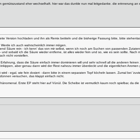
n gemütszustand eher wechselhaft. hier war das dunkle nun mal leitgedanke. die erinnerung an ei
ite Version hochladen und ihn als Remix betiteln und die bisherige Fassung bitte, bitte stehenla
ch. Werde ich auch wahrscheinlich immer mögen.
gend Säure rein - ich kenn' das von mir selbst, wenn ich noch am Suchen von passenden Zutaten
und sobald ich die Säure wieder entferne, ist alles wieder fein und so, wie es sein sollte. Nach
ach nicht vorstellen.
 Erfahrung, dass die Säure einfach immer dominieren will und sehr schnell all die anderen fein
inkippen, aber genau dann wird der Rest nahezu immer überdeckt und die eigentlichen Aromen g
 wird - egal, wie fein dosiert - dann bitte in einem separaten Topf köcheln lassen. Zumal bei 'z
dünnen versuchen, das klappt einfach nicht.
menal. Erste EP steht hier auf Vünül. Die Scheibe ist vermutlich kaum noch spielbar, da die Nad