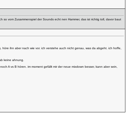
nd ich so vom Zusammenspiel der Sounds echt nen Hammer, das ist richtig toll, davor baut
. höre ihn aber nach wie vor. ich verstehe auch nicht genau, was da abgeht. ich hoffe,
 hab keine ahnung.
ch noch A vs B hören. im moment gefällt mir der neue mixdown besser, kann aber sein,