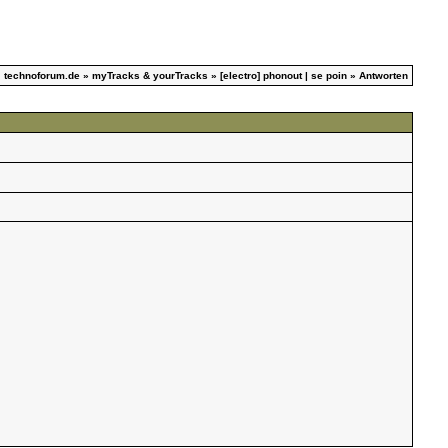
technoforum.de
»
myTracks & yourTracks
»
[electro] phonout | se poin
» Antworten