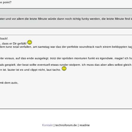
he point?
 düster und vor allem die letzte Minute würde dann noch richtig funky werden, die letzte Minute fi
dback!
e
, dass er Dir gefällt!
n dem tune total verfallen. am samstag war das der perfekte soundtrack nach einem bekloppten tag
ie weite voraus, auf das ende ausgelegt. trotz der spröden monturen funkt es irgendwie. magie! ich
s gespielt. der beat sollte eventuell etwas runder stolpern. ich muss das aber alles selbst glei
ist. lauter ist es und clippt nicht, laut tacho.
 mit dem auto,
Kontakt
|
technoforum.de
|
readme