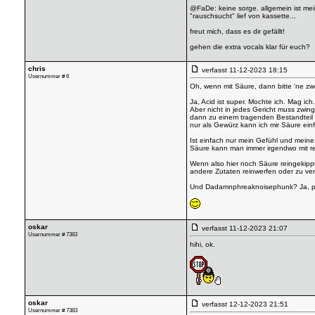
@FaDe: keine sorge. allgemein ist mei
"rauschsucht" lief von kassette...
freut mich, dass es dir gefällt!
gehen die extra vocals klar für euch?
chris
verfasst
11-12-2023 18:15
Usernummer # 6
Oh, wenn mit Säure, dann bitte 'ne zwe
Ja, Acid ist super. Mochte ich. Mag i
Aber nicht in jedes Gericht muss zwin
dann zu einem tragenden Bestandteil - 
nur als Gewürz kann ich mir Säure einf
Ist einfach nur mein Gefühl und meine
Säure kann man immer irgendwo mit re
Wenn also hier noch Säure reingekippt
andere Zutaten reinwerfen oder zu ver
Und Dadamnphreaknoisephunk? Ja, phäno
oskar
verfasst
11-12-2023 21:07
Usernummer # 7383
hihi, ok.
oskar
verfasst
12-12-2023 21:51
Usernummer # 7383