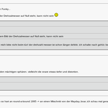
 Funky...
 der Drehzalmesser auf Null steht, kann nicht sein
 dem Bild der Drehzalmesser auf Null steht, kann nicht sein
 mich bitte nicht beim tüv! der drehzahl messer ist schon länger defekt. ich schalte nach gehör. 
den mächtigen sphären. vielleicht die snare etwas tiefer und distortion.
ch so hart an round-a-bound 1995 -+ an einen Mitschnitt von der Mayday..boar..ich schau mal gera