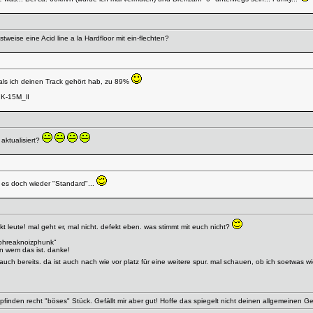
stweise eine Acid line a la Hardfloor mit ein-flechten?
f als ich deinen Track gehört hab, zu 89%
IK-15M_lI
aktualisiert?
t es doch wieder "Standard"...
t leute! mal geht er, mal nicht. defekt eben. was stimmt mit euch nicht?
phreaknoizphunk"
on wem das ist. danke!
gs auch bereits. da ist auch nach wie vor platz für eine weitere spur. mal schauen, ob ich soetw
pfinden recht "böses" Stück. Gefällt mir aber gut! Hoffe das spiegelt nicht deinen allgemeinen G