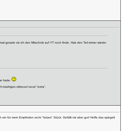
 mal gerade ob ich den Mitschnitt auf YT noch finde. Hab den Teil immer wieder
ie hatte.
h-trashiges oldscool vocal "extra".
ch ein für mein Empfinden recht "böses" Stück. Gefällt mir aber gut! Hoffe das spiegelt