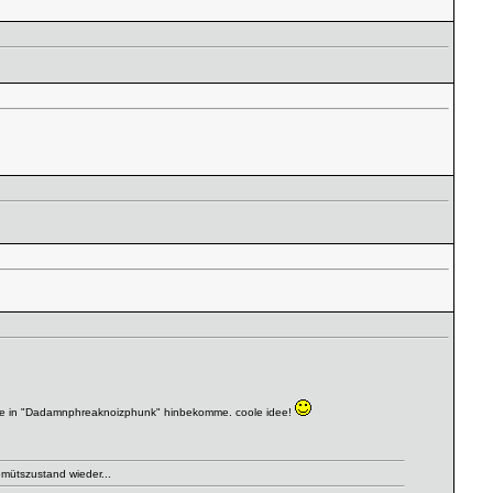
as wie in "Dadamnphreaknoizphunk" hinbekomme. coole idee!
emütszustand wieder...