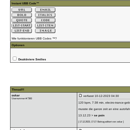
Instant UBB Code™
Wie funktionieren UBB Codes ™?
Optionen
Deaktiviere Smilies
Thread!!!
oskar
verfasst
10-12-2023 04:30
Usernummer # 7383
120 bpm, 7:38 min, electro-trance-geb
musste die ganze zeit an eine autofahr
13.12.23 >
se poin
[ 17.12.2023, 17:17: Beitrag editiert von: oskar ]