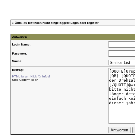
»
Öhm, du bist noch nicht eingelogged!
Login
oder
register
Antworten
Login Name:
Passwort:
Smilie:
Beitrag:
HTML ist an. Klick für Infos!
UBB Code™ ist an