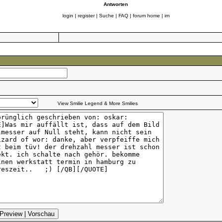
Antworten
login
|
register
|
Suche
|
FAQ
|
forum home
|
im
View Smilie Legend & More Smilies