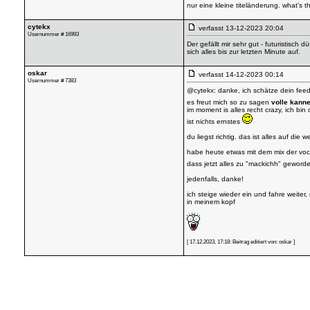
nur eine kleine titeländerung. what's t
cytekx
verfasst
13-12-2023 20:04
Usernummer # 16993
Der gefällt mir sehr gut - futuristisch
sich alles bis zur letzten Minute auf.
oskar
verfasst
14-12-2023 00:14
Usernummer # 7383
@cytekx: danke, ich schätze dein fee
es freut mich so zu sagen
volle kann
im moment is alles recht crazy, ich bi
ist nichts ernstes
du liegst richtig. das ist alles auf d
habe heute etwas mit dem mix der vocal
dass jetzt alles zu "mackichh" geworden 
jedenfalls, danke!
ich steige wieder ein und fahre weiter,
in meinem kopf
[ 17.12.2023, 17:18: Beitrag editiert von: oskar ]