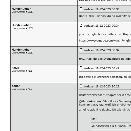
Hundekuchen
verfasst
11-12-2023 00:30
Usernummer # 10357
Boar Oskar... kannst du da mal bitte te
Hundekuchen
verfasst
11-12-2023 00:34
Usernummer # 10357
poa....ich glaub das hatte ich im Kop
https://www.youtube.com/watch?v=qM
Hundekuchen
verfasst
11-12-2023 00:37
Usernummer # 10357
HA... hast du das Drehzahlbild gerade 
FaDe
verfasst
11-12-2023 00:47
Usernummer # 7185
Ich hätte die Drehzahl gelassen, so is
oskar
verfasst
11-12-2023 10:21
Usernummer # 7383
@Drehzahlmesser Offtopic: der is defek
@Hundekuchen: "Hardfloor - Dadamn
hammer track, jetzt weiß ich endlich v
an eine acid line dachte ich allerdin
Zitat:
Grundsätzlich ein für mein Em