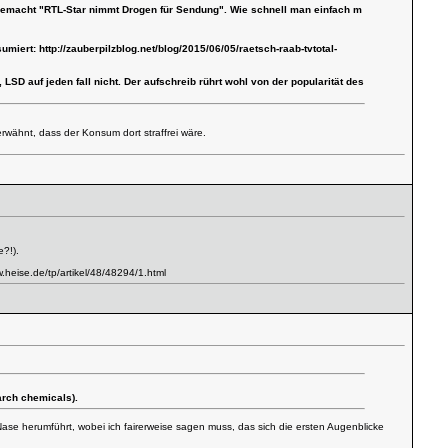
aufgemacht "RTL-Star nimmt Drogen für Sendung". Wie schnell man einfach m
nsumiert:
http://zauberpilzblog.net/blog/2015/06/05/raetsch-raab-tvtotal-
LSD auf jeden fall nicht. Der aufschreib rührt wohl von der popularität des
erwähnt, dass der Konsum dort straffrei wäre.
?!).
w.heise.de/tp/artikel/48/48294/1.html
arch chemicals).
 Nase herumführt, wobei ich fairerweise sagen muss, das sich die ersten Augenblicke