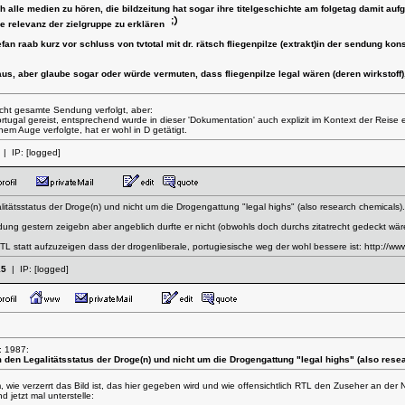
h alle medien zu hören, die bildzeitung hat sogar ihre titelgeschichte am folgetag damit 
ie relevanz der zielgruppe zu erklären
fan raab kurz vor schluss von tvtotal mit dr. rätsch fliegenpilze (extrakt)in der sendung ko
us, aber glaube sogar oder würde vermuten, dass fliegenpilze legal wären (deren wirkstoff), 
nicht gesamte Sendung verfolgt, aber:
tugal gereist, entsprechend wurde in dieser 'Dokumentation' auch explizit im Kontext der Reise 
em Auge verfolgte, hat er wohl in D getätigt.
| IP:
[logged]
itätsstatus der Droge(n) und nicht um die Drogengattung "legal highs" (also research chemicals).
ng gestern zeigebn aber angeblich durfte er nicht (obwohls doch durchs zitatrecht gedeckt wäre
TL statt aufzuzeigen dass der drogenliberale, portugiesische weg der wohl bessere ist:
http://ww
15
| IP:
[logged]
: 1987:
m den Legalitätsstatus der Droge(n) und nicht um die Drogengattung "legal highs" (also rese
, wie verzerrt das Bild ist, das hier gegeben wird und wie offensichtlich RTL den Zuseher an der
 jetzt mal unterstelle: