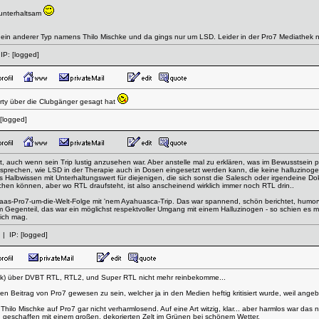
 unterhaltsam
 ein anderer Typ namens Thilo Mischke und da gings nur um LSD. Leider in der Pro7 Mediathek ni
IP:
[logged]
arty über die Clubgänger gesagt hat
[logged]
rt, auch wenn sein Trip lustig anzusehen war. Aber anstelle mal zu erklären, was im Bewusstsein
usprechen, wie LSD in der Therapie auch in Dosen eingesetzt werden kann, die keine halluzinoge
 Halbwissen mit Unterhaltungswert für diejenigen, die sich sonst die Salesch oder irgendeine 
en können, aber wo RTL draufsteht, ist also anscheinend wirklich immer noch RTL drin..
aas-Pro7-um-die-Welt-Folge mit 'nem Ayahuasca-Trip. Das war spannend, schön berichtet, humorv
 Gegenteil, das war ein möglichst respektvoller Umgang mit einem Halluzinogen - so schien es mir
ich mag.
| IP:
[logged]
ück) über DVBT RTL, RTL2, und Super RTL nicht mehr reinbekomme...
den Beitrag von Pro7 gewesen zu sein, welcher ja in den Medien heftig kritisiert wurde, weil angeb
hilo Mischke auf Pro7 gar nicht verharmlosend. Auf eine Art witzig, klar... aber harmlos war das n
schaffen mit einem großen, dekorierten Zelt im Grünen bei schönem Wetter.