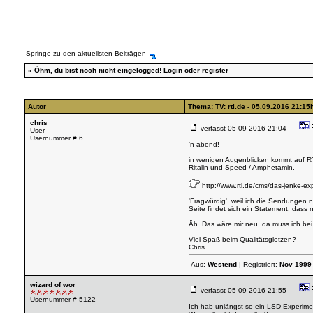
Springe zu den aktuellsten Beiträgen
»
Öhm, du bist noch nicht eingelogged!
Login
oder
register
Autor
Thema: TV: rtl.de - 05.09.2016 21:1
chris
verfasst
05-09-2016 21:04
User
Usernummer # 6
'n abend!
in wenigen Augenblicken kommt auf RTL
Ritalin und Speed / Amphetamin.
http://www.rtl.de/cms/das-jenke-e
'Fragwürdig', weil ich die Sendungen 
Seite findet sich ein Statement, das
Äh. Das wäre mir neu, da muss ich bei
Viel Spaß beim Qualitätsglotzen?
Chris
Aus:
Westend
| Registriert:
Nov 1999
wizard of wor
verfasst
05-09-2016 21:55
Usernummer # 5122
Ich hab unlängst so ein LSD Experime