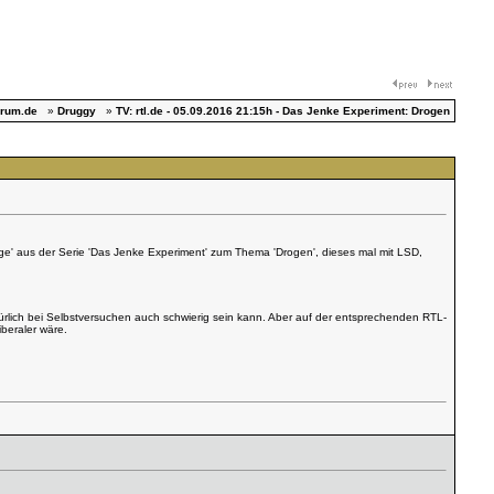
orum.de
»
Druggy
»
TV: rtl.de - 05.09.2016 21:15h - Das Jenke Experiment: Drogen
age' aus der Serie 'Das Jenke Experiment' zum Thema 'Drogen', dieses mal mit LSD,
atürlich bei Selbstversuchen auch schwierig sein kann. Aber auf der entsprechenden RTL-
beraler wäre.