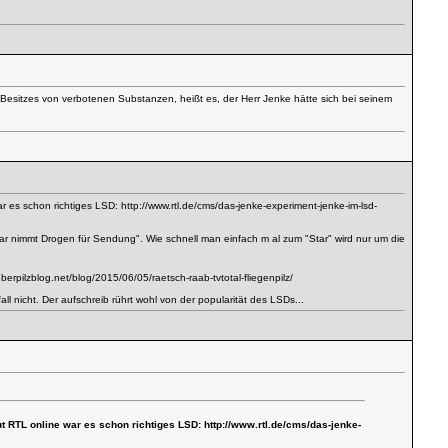
Besitzes von verbotenen Substanzen, heißt es, der Herr Jenke hätte sich bei seinem
war es schon richtiges LSD:
http://www.rtl.de/cms/das-jenke-experiment-jenke-im-lsd-
Star nimmt Drogen für Sendung". Wie schnell man einfach m al zum "Star" wird nur um die
uberpilzblog.net/blog/2015/06/05/raetsch-raab-tvtotal-fliegenpilz/
ll nicht. Der aufschreib rührt wohl von der popularität des LSDs...
aut RTL online war es schon richtiges LSD:
http://www.rtl.de/cms/das-jenke-