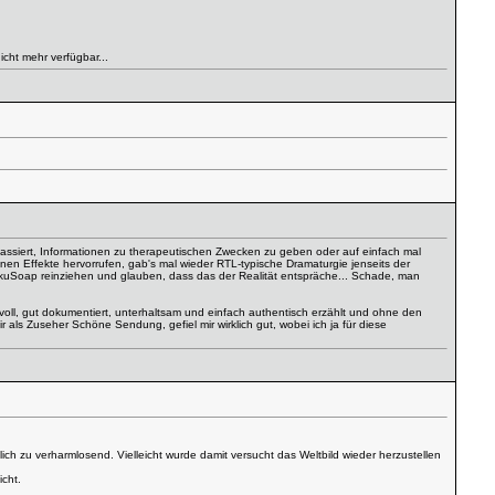
cht mehr verfügbar...
 passiert, Informationen zu therapeutischen Zwecken zu geben oder auf einfach mal
nen Effekte hervorrufen, gab's mal wieder RTL-typische Dramaturgie jenseits der
DokuSoap reinziehen und glauben, dass das der Realität entspräche... Schade, man
oll, gut dokumentiert, unterhaltsam und einfach authentisch erzählt und ohne den
 als Zuseher Schöne Sendung, gefiel mir wirklich gut, wobei ich ja für diese
lich zu verharmlosend. Vielleicht wurde damit versucht das Weltbild wieder herzustellen
icht.