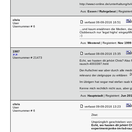
http://www.t-online.de/unterhaltung/t
Aus:
Essen / Ruhrgebeat
| Registrier
chris
verfasst
06-09-2016 16:51
User
Usernummer # 6
...und kaum erwähnen die Medien, dass
Clubbesuch nur 'legal highs' eingepfiff
;-)
Aus:
Westend
| Registriert:
Nov 1999
1987
verfasst
08-09-2016 15:35
Usernummer # 21473
Echt, wo hasten dit jehört Chris? Also
rausch-4003397.html
Der Aufschrei war aber durch alle med
relevanz der zielgruppe zu erklären
Im übrigen hat sogar mal stefan raab ku
Kenne mich rechtlich nicht aus, aber g
Aus:
Hauptstadt
| Registriert:
Jun 20
chris
verfasst
09-09-2016 13:23
User
Usernummer # 6
Zitat:
Ursprünglich geschrieben von
Echt, wo hasten dit jehört C
experiment-jenke-im-lsd-ra