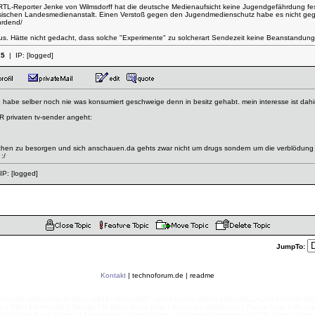
L-Reporter Jenke von Wilmsdorff hat die deutsche Medienaufsicht keine Jugendgefährdung festg
hsischen Landesmedienanstalt. Einen Verstoß gegen den Jugendmedienschutz habe es nicht ge
hrdend/
us. Hätte nicht gedacht, dass solche "Experimente" zu solcherart Sendezeit keine Beanstandung
15
| IP:
[logged]
abe selber noch nie was konsumiert geschweige denn in besitz gehabt. mein interesse ist dahing
R privaten tv-sender angeht:
uchen zu besorgen und sich anschauen.da gehts zwar nicht um drugs sondern um die verblödung d
:/
IP:
[logged]
JumpTo:
Kontakt
|
technoforum.de
|
readme
010+2011+2012+2013+2014+2015+2016+2017+2018+2019+2020+2021+2022+2023+2024+2025+2
 | IDM | Elektronika | Garage | AI Music Suno Udio | Schranz | Hardtrance | Future Bass | Minima
AI Music Suno Prompt | Acid House | Detroit Techno | Chillstep | Arenastep | IDM | Glitch | Grim