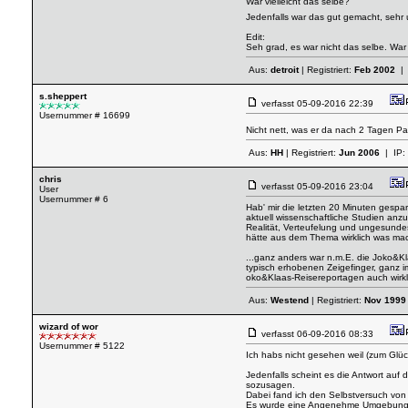
War vielleicht das selbe?
Jedenfalls war das gut gemacht, sehr
Edit:
Seh grad, es war nicht das selbe. War
Aus:
detroit
| Registriert:
Feb 2002
| 
s.sheppert
verfasst
05-09-2016 22:39
Usernummer # 16699
Nicht nett, was er da nach 2 Tagen P
Aus:
HH
| Registriert:
Jun 2006
| IP:
chris
verfasst
05-09-2016 23:04
User
Usernummer # 6
Hab' mir die letzten 20 Minuten gespa
aktuell wissenschaftliche Studien anz
Realität, Verteufelung und ungesundes
hätte aus dem Thema wirklich was mach
...ganz anders war n.m.E. die Joko&Kl
typisch erhobenen Zeigefinger, ganz im
oko&Klaas-Reisereportagen auch wirkl
Aus:
Westend
| Registriert:
Nov 1999
wizard of wor
verfasst
06-09-2016 08:33
Usernummer # 5122
Ich habs nicht gesehen weil (zum Gl
Jedenfalls scheint es die Antwort auf 
sozusagen.
Dabei fand ich den Selbstversuch von T
Es wurde eine Angenehme Umgebung ge