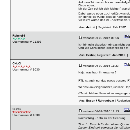
Auf dem Trip versuchte er dann Aufga
Dinge eben...
Mit der Zeit schlich sich leichte Para
Dabei wurde eben auch erklärt was sic
Ich denke es wurde alles so harmonis
Vielleicht wurde das im Endeffekt als
Aus:
detroit
| Registriert:
Feb 2002
| 
Robert86
verfasst
06-09-2016 09:06
Usernummer # 21395
Ich bin echt skeptisch ob das nicht gu
Und wie Chris schon geschrieben hat 
Aus:
Berlin
| Registriert:
Jan 2015
| 
CHoCi
verfasst
06-09-2016 11:33
Usernummer # 1630
Naja, was habt ihr erwartet ?
RTL ist auch nur das etwas bessere 
Wenns um (einigermaßen) seriöse Report
(*Tatsächlicher Name einer vergange
Aus:
Essen / Ruhrgebeat
| Registrier
CHoCi
verfasst
06-09-2016 12:13
Usernummer # 1630
Nachschlag - Kritik zu der Sendung:
Zitat:
"...Rausch für den einen, Quote 
Diesen Eindruck vermittelt die reißeri