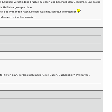
 etc. Er bekam verschiedene Früchte zu essen und beschrieb den Geschmack und solche
 die Reißleine gezogen hätte.
Optik des Probanden nachzustellen, was m.E. sehr gut gelungen ist
nd er auch oft lachen musste...
fo) hinten dran, der Rest geht nach "Biker, Busen, Büchsenbier"* Prinzip vor...