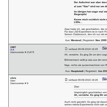
Der Aufschrei war aber durc
al zum "Star" wird nur um d
Im übrigen hat sogar mal ste
fliegenpilz/
Kenne mich rechtlich nicht a
LSDs...
Zwar hatte ich, wie geschrieben, die 
Für das LSD-Experiment ist er nach Por
Seinen Clubbesuch, den ich nur mit ein
Aus:
Westend
| Registriert:
Nov 1999
1987
verfasst
09-09-2016 16:45
Usernummer # 21473
Ah, verstehe. Es ging Dir um den Legal
Böhmermann wollt ja was aus der sendu
Naja, nichts als quotenmacherei von R
Aus:
Hauptstadt
| Registriert:
Jun 20
chris
verfasst
09-09-2016 19:26
User
Usernummer # 6
Zitat:
Ursprünglich geschrieben von
Ah, verstehe. Es ging Dir u
Auch nicht gänzlich: Es ging mir darum
seines mdma-Experiments nicht sah und