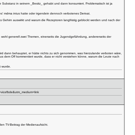
r die Substanz in seinem _Besitz_ gehabt und dann konsumiert. Problematisch ist ja
tes' mdma intus hatte oder irgendein dennoch verbotenes Derivat.
as Gehirn auswirkt und warum die Rezeptoren langfristig geblockt werden und nach der
a wohl generell zwei Themen, einerseits die Jugendgefährdung, andererseits der
ird dann behauptet, er hätte nichts zu sich genommen, was hierzulande verboten wäre,
d aus dem Off kommentiert wurde, dass er nicht verstehen könne, warum die Leute nach
t wurde.
rce=vicefbde&utm_medium=link
den TV-Beitrag der Medienaufsicht.