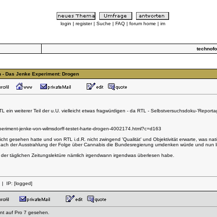
login
|
register
|
Suche
|
FAQ
|
forum home
|
im
technof
5h - Das Jenke Experiment: Drogen
 ein weiterer Teil der u.U. vielleicht etwas fragwürdigen - da RTL - Selbstversuchsdoku-'Report
xperiment-jenke-von-wilmsdorff-testet-harte-drogen-4002174.html?c=d163
nicht gesehen hatte und von RTL i.d.R. nicht zwingend 'Qualität' und Objektivität erwarte, was n
s nach der Ausstrahlung der Folge über Cannabis die Bundesregierung umdenken würde und nun li
 der täglichen Zeitungslektüre nämlich irgendwann irgendwas überlesen habe.
| IP:
[logged]
nt auf Pro 7 gesehen.