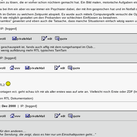
ben zu lösen, die er vorher schon nüchtern gemacht hat. Ein Bild malen, motorische Aufgaben
noia bei ihm ein aber es war immer ein Psychiater dabei, der mit ihm gesprochen hat und im Notfall
h im Gehirn zu welchem Zeitpunkt abspielt. Es wurde auch mittels Computergrafik versucht die 
ch wie möglich gestaltet um den Probanden vor schlechten Einflüssen zu bewahren.
 "harmlos" gewertet und eben auch die Tatsache, dass manche SItuationen einfach witzig waren u
IP:
[logged]
t geschauspielt ist, fands auch affig mit dem rumgehampel im Club...
- wenig aufklärung mehr RTL typisches TamTam
IP:
[logged]
RTL2
agen ect. geht schau ich mir als aller erstes was auf arte an. Vielleicht noch Erste oder ZDF (In
nen RTL Dokumentation)
t:
Dec 2000
| IP:
[logged]
für den anderen....
sche Sendung, die zeigt, dass es hier nur um Einschaltquoten geht..."