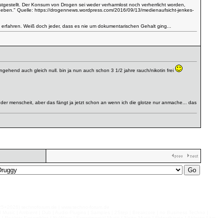
estellt. Der Konsum von Drogen sei weder verharmlost noch verherrlicht worden,
geben." Quelle:
https://drogennews.wordpress.com/2016/09/13/medienaufsicht-jenkes-
 erfahren. Weiß doch jeder, dass es nie um dokumentarischen Gehalt ging...
ehend auch gleich null. bin ja nun auch schon 3 1/2 jahre rauch/nikotin frei
er menscheit, aber das fängt ja jetzt schon an wenn ich die glotze nur anmache... das
026) technoforum.de | www.techno-forum.de
l Music | Ambient | Dub | Audio-Plugins | Samples | 2Step | Breakcore | no Business Techno |
e | Reaktor Ensembles | NuWave | Experimental Music | Noise Music | Fidgethouse | Ableton Live