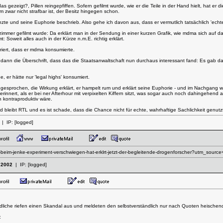
as gezeigt?, Pillen reingepfiffen. Sofern gefilmt wurde, wie er die Teile in der Hand hielt, hat e
zwar nicht strafbar ist, der Besitz hingegen schon.
nzte und seine Euphorie beschrieb. Also gehe ich davon aus, dass er vermutlich tatsächlich 'ech
immer gefilmt wurde: Da erklärt man in der Sendung in einer kurzen Grafik, wie mdma sich auf d
Soweit alles auch in der Kürze n.m.E. richtig erklärt.
riert, dass er mdma konsumierte.
 dann die Überschrift, dass das die Staatsanwaltschaft nun durchaus interessant fand: Es gab d
, er hätte nur 'legal highs' konsumiert.
esprochen, die Wirkung erklärt, er hampelt rum und erklärt seine Euphorie - und im Nachgang w
innert, als er bei ner Afterhour mit verpixelten Kiffern sitzt, was sogar auch noch dahingehen
 kontraproduktiv wäre.
und bleibt RTL und es ist schade, dass die Chance nicht für echte, wahrhaftige Sachlichkeit genutz
| IP:
[logged]
rtl-beim-jenke-experiment-verschwiegen-hat-erklrt-jetzt-der-begleitende-drogenforscher?utm_sou
 2002
| IP:
[logged]
ndliche riefen einen Skandal aus und meldeten den selbstverständlich nur nach Quoten heischen
: