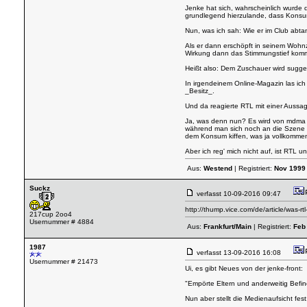
Jenke hat sich, wahrscheinlich wurde d
grundlegend hierzulande, dass Konsum 
Nun, was ich sah: Wie er im Club abta
Als er dann erschöpft in seinem Wohnz
Wirkung dann das Stimmungstief kommt: 
Heißt also: Dem Zuschauer wird sugge
In irgendeinem Online-Magazin las ich
_Besitz_.
Und da reagierte RTL mit einer Aussage
Ja, was denn nun? Es wird von mdma g
während man sich noch an die Szene er
dem Konsum kiffen, was ja vollkommen
Aber ich reg' mich nicht auf, ist RTL 
Aus:
Westend
| Registriert:
Nov 1999
Suckz
verfasst
10-09-2016 09:47
http://thump.vice.com/de/article/was-
217cup 2oo4
Usernummer # 4884
Aus:
Frankfurt/Main
| Registriert:
Feb
1987
verfasst
13-09-2016 16:08
Usernummer # 21473
Ui, es gibt Neues von der jenke-front:
"Empörte Eltern und anderweitig Befi
Nun aber stellt die Medienaufsicht fest