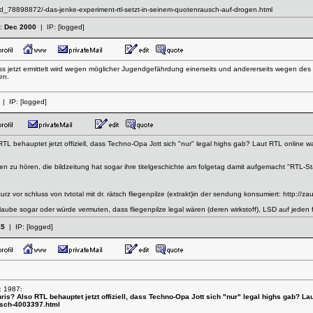
v/id_78898872/-das-jenke-experiment-rtl-setzt-in-seinem-quotenrausch-auf-drogen.html
t:
Dec 2000
| IP:
[logged]
 jetzt ermittelt wird wegen möglicher Jugendgefährdung einerseits und andererseits wegen des 
en.
| IP:
[logged]
 RTL behauptet jetzt offiziell, dass Techno-Opa Jott sich "nur" legal highs gab? Laut RTL online 
ien zu hören, die bildzeitung hat sogar ihre titelgeschichte am folgetag damit aufgemacht "RTL-
rz vor schluss von tvtotal mit dr. rätsch fliegenpilze (extrakt)in der sendung konsumiert:
http://za
laube sogar oder würde vermuten, dass fliegenpilze legal wären (deren wirkstoff), LSD auf jeden fa
15
| IP:
[logged]
: 1987:
hris? Also RTL behauptet jetzt offiziell, dass Techno-Opa Jott sich "nur" legal highs gab? L
usch-4003397.html