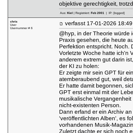
objektive gerechtigkeit, trot
Aus:
Kiel
| Registriert:
Feb 2001
| IP:
[logged]
chris
verfasst
17-01-2026 18
User
Usernummer # 6
@hyp, in der Theorie würde i
Praxis gesehen, die heute au
Perfektion entspricht. Noch.
Vorletzte Woche hatte ich'n 
anderem extrem gut darin is
der KI zu holen:
Er zeigte mir sein GPT für ei
atemberaubend gut, weil detail
Er hatte damit begonnen, si
GPT erst einmal mit der Lebe
musikalische Vergangenheit 
nicht-existenten Person.
Dann erfand er ein Archiv an
'veröffentlichten Alben', es 
vorhandenen Musik-Magazin
Zuletzt dachte er sich noch 