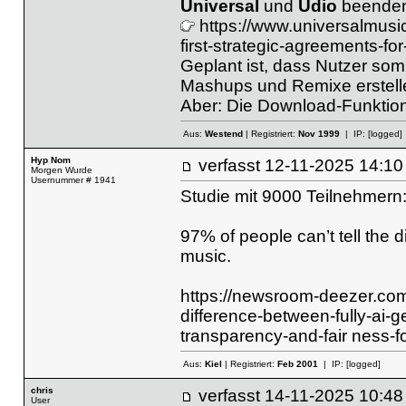
Universal
und
Udio
beenden 
https://www.universalmus
first-strategic-agreements-fo
Geplant ist, dass Nutzer somi
Mashups und Remixe erstelle
Aber: Die Download-Funktion 
Aus:
Westend
| Registriert:
Nov 1999
| IP:
[logged]
Hyp Nom
verfasst
12-11-2025 14
Morgen Wurde
Usernummer # 1941
Studie mit 9000 Teilnehmern
97% of people can’t tell the
music.
https://newsroom-deezer.com/
difference-between-fully-ai
transparency-and-fair ness-for
Aus:
Kiel
| Registriert:
Feb 2001
| IP:
[logged]
chris
verfasst
14-11-2025 10
User