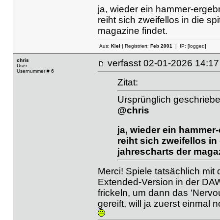
ja, wieder ein hammer-ergebn
reiht sich zweifellos in die 
magazine findet.
Aus:
Kiel
| Registriert:
Feb 2001
| IP:
[logged]
chris
verfasst
02-01-2026 14
User
Usernummer # 6
Zitat:
Ursprünglich geschrieb
@chris
ja, wieder ein hammer-
reiht sich zweifellos i
jahrescharts der magaz
Merci! Spiele tatsächlich mi
Extended-Version in der DAW
frickeln, um dann das 'Nervo
gereift, will ja zuerst einma