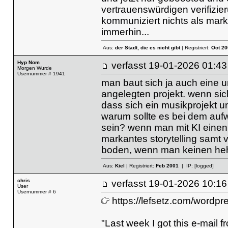
vertrauenswürdigen verifizi
kommuniziert nichts als mar
immerhin...
Aus:
der Stadt, die es nicht gibt
| Registriert:
Oct 20
Hyp Nom
verfasst
19-01-2026 01
Morgen Wurde
Usernummer # 1941
man baut sich ja auch eine u
angelegten projekt. wenn sich
dass sich ein musikprojekt un
warum sollte es bei dem auf
sein? wenn man mit KI einen
markantes storytelling samt 
boden, wenn man keinen hehl 
Aus:
Kiel
| Registriert:
Feb 2001
| IP:
[logged]
chris
verfasst
19-01-2026 10
User
Usernummer # 6
https://lefsetz.com/wordp
"Last week I got this e-mail