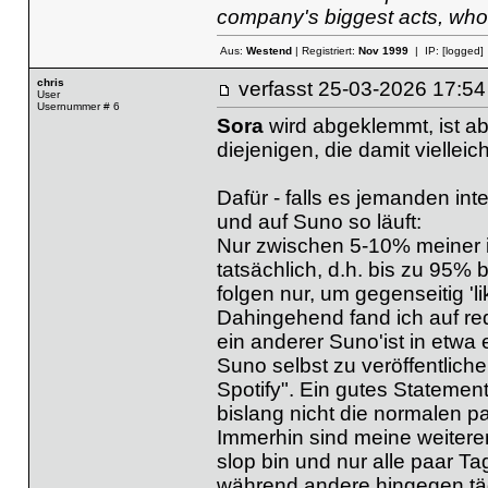
company's biggest acts, who
Aus:
Westend
| Registriert:
Nov 1999
| IP:
[logged]
chris
verfasst
25-03-2026 17
User
Usernummer # 6
Sora
wird abgeklemmt, ist abe
diejenigen, die damit viellei
Dafür - falls es jemanden inte
und auf Suno so läuft:
Nur zwischen 5-10% meiner 
tatsächlich, d.h. bis zu 95% 
folgen nur, um gegenseitig '
Dahingehend fand ich auf red
ein anderer Suno'ist in etwa
Suno selbst zu veröffentlich
Spotify". Ein gutes Statement
bislang nicht die normalen pa
Immerhin sind meine weiteren 
slop bin und nur alle paar T
während andere hingegen tägl