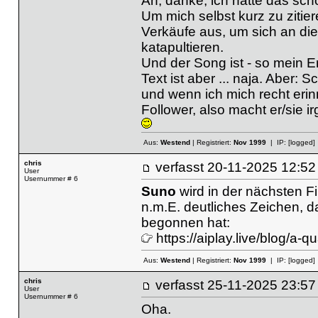
Ah, danke, ich hatte das sch
Um mich selbst kurz zu zitier
Verkäufe aus, um sich an die
katapultieren.
Und der Song ist - so mein 
Text ist aber ... naja. Aber
und wenn ich mich recht erinn
Follower, also macht er/sie i
Aus:
Westend
| Registriert:
Nov 1999
| IP:
[logged]
chris
verfasst
20-11-2025 12
User
Usernummer # 6
Suno
wird in der nächsten F
n.m.E. deutliches Zeichen, da
begonnen hat:
https://aiplay.live/blog/a-q
Aus:
Westend
| Registriert:
Nov 1999
| IP:
[logged]
chris
verfasst
25-11-2025 23
User
Usernummer # 6
Oha.