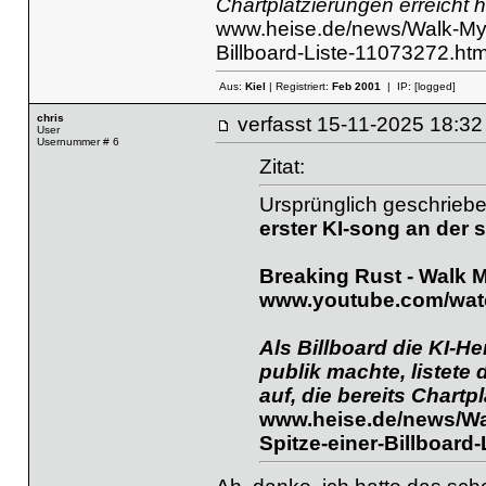
Chartplatzierungen erreicht 
www.heise.de/news/Walk-My-W
Billboard-Liste-11073272.htm
Aus:
Kiel
| Registriert:
Feb 2001
| IP:
[logged]
chris
verfasst
15-11-2025 18
User
Usernummer # 6
Zitat:
Ursprünglich geschrieb
erster KI-song an der sp
Breaking Rust - Walk 
www.youtube.com/wat
Als Billboard die KI-
publik machte, listete
auf, die bereits Chartp
www.heise.de/news/Wal
Spitze-einer-Billboard