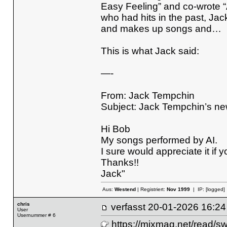
Easy Feeling” and co-wrote “
who had hits in the past, Jack
and makes up songs and…
This is what Jack said:
—-
From: Jack Tempchin
Subject: Jack Tempchin’s 
Hi Bob
My songs performed by AI.
I sure would appreciate it if yo
Thanks!!
Jack"
Aus:
Westend
| Registriert:
Nov 1999
| IP:
[logged]
chris
verfasst
20-01-2026 16
User
Usernummer # 6
https://mixmag.net/read/s