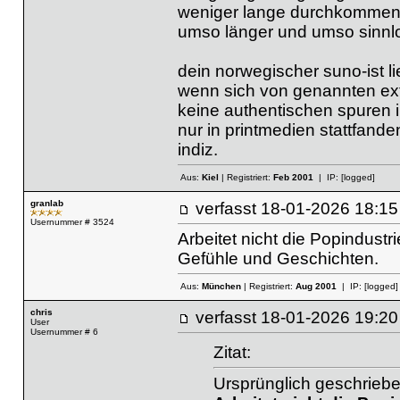
weniger lange durchkommen (j
umso länger und umso sinnlo
dein norwegischer suno-ist lie
wenn sich von genannten exte
keine authentischen spuren i
nur in printmedien stattfande
indiz.
Aus:
Kiel
| Registriert:
Feb 2001
| IP:
[logged]
granlab
verfasst
18-01-2026 18
Usernummer # 3524
Arbeitet nicht die Popindust
Gefühle und Geschichten.
Aus:
München
| Registriert:
Aug 2001
| IP:
[logged]
chris
verfasst
18-01-2026 19
User
Usernummer # 6
Zitat:
Ursprünglich geschriebe