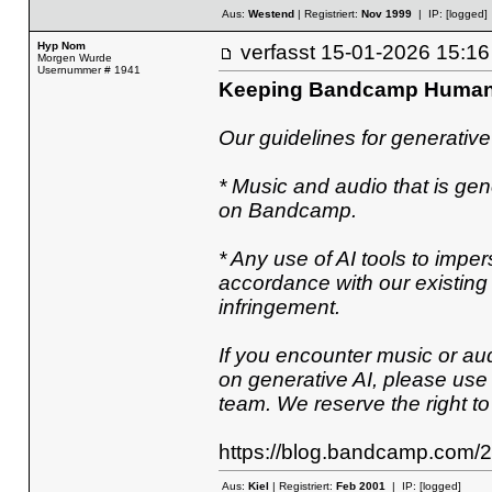
Aus:
Westend
| Registriert:
Nov 1999
| IP:
[logged]
Hyp Nom
verfasst
15-01-2026 15
Morgen Wurde
Usernummer # 1941
Keeping Bandcamp Huma
Our guidelines for generative
* Music and audio that is gene
on Bandcamp.
* Any use of AI tools to impers
accordance with our existing 
infringement.
If you encounter music or aud
on generative AI, please use o
team. We reserve the right t
https://blog.bandcamp.com
Aus:
Kiel
| Registriert:
Feb 2001
| IP:
[logged]