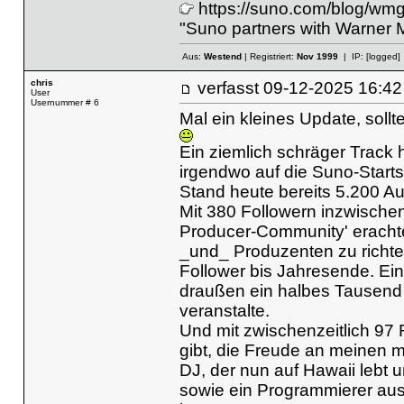
https://suno.com/blog/wmg
"Suno partners with Warner Mu
Aus:
Westend
| Registriert:
Nov 1999
| IP:
[logged]
chris
verfasst
09-12-2025 16
User
Usernummer # 6
Mal ein kleines Update, sollt
Ein ziemlich schräger Track 
irgendwo auf die Suno-Startsei
Stand heute bereits 5.200 Au
Mit 380 Followern inzwischen 
Producer-Community' erachte
_und_ Produzenten zu richten
Follower bis Jahresende. Ein
draußen ein halbes Tausend 
veranstalte.
Und mit zwischenzeitlich 97 
gibt, die Freude an meinen m
DJ, der nun auf Hawaii lebt
sowie ein Programmierer au