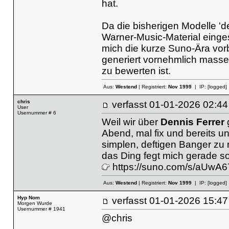
hat.
Da die bisherigen Modelle '
Warner-Music-Material einges
mich die kurze Suno-Ära vorb
generiert vornehmlich massen
zu bewerten ist.
Aus:
Westend
| Registriert:
Nov 1999
| IP:
[logged]
chris
verfasst
01-01-2026 02
User
Usernummer # 6
Weil wir über
Dennis Ferrer
g
Abend, mal fix und bereits u
simplen, deftigen Banger zu 
das Ding fegt mich gerade 
https://suno.com/s/aUwA
Aus:
Westend
| Registriert:
Nov 1999
| IP:
[logged]
Hyp Nom
verfasst
01-01-2026 15
Morgen Wurde
Usernummer # 1941
@chris