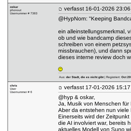
oskar
verfasst
16-01-2026 23
phonout
Usernummer # 7383
@HypNom: "Keeping Band
ein alleinstellungsmerkmal, v
ob und wie bandcamp dieses ve
schreiben von einem petzsys
missbrauchen), und dann spr
dieses interne review doch wi
Aus:
der Stadt, die es nicht gibt
| Registriert:
Oct 20
chris
verfasst
17-01-2026 15
User
Usernummer # 6
@hyp & oskar,
Ja, Musik von Menschen für 
Aber da entstehen nun viele
Einerseits wird der Zeitpun
die AI involviert war, bereits
aktuelles Modell von Suno 