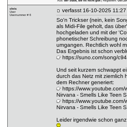
Aus:
der Stadt, die es nicht gibt
| Registriert:
Oct 20
chris
verfasst
16-10-2025 11
User
Usernummer # 6
So'n Trickser (nein, kein So
als Midi-File geholt, das übe
hochgeladen und mit der 'Cov
phonetischer Schreibung noc
umgangen. Rechtlich wohl m
Das Ergebnis ist schon verbl
https://suno.com/song/c
Und seit kurzem schwappt ei
durch das Netz mit ziemlich 
dem Rechner generiert:
https://www.youtube.com
Nirvana - Smells Like Teen Sp
https://www.youtube.com
Nirvana - Smells Like Teen S
Leider irgendwie schon ganz 