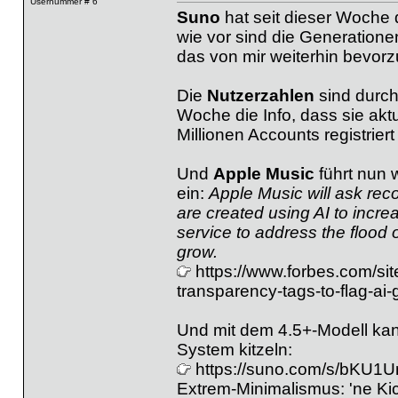
Usernummer # 6
Suno
hat seit dieser Woche
wie vor sind die Generationen
das von mir weiterhin bevorz
Die
Nutzerzahlen
sind durcha
Woche die Info, dass sie akt
Millionen Accounts registrier
Und
Apple Music
führt nun 
ein:
Apple Music will ask reco
are created using AI to increa
service to address the flood
grow.
https://www.forbes.com/si
transparency-tags-to-flag-ai
Und mit dem 4.5+-Modell ka
System kitzeln:
https://suno.com/s/bKU1U
Extrem-Minimalismus: 'ne Kick