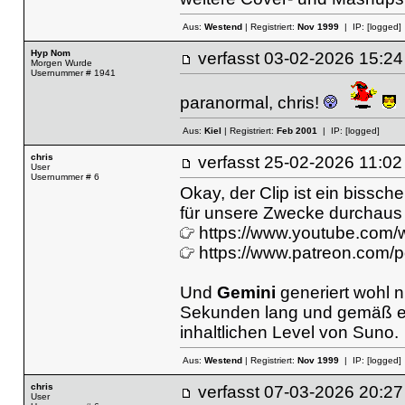
Aus:
Westend
| Registriert:
Nov 1999
| IP:
[logged]
Hyp Nom
verfasst
03-02-2026 15
Morgen Wurde
Usernummer # 1941
paranormal, chris!
Aus:
Kiel
| Registriert:
Feb 2001
| IP:
[logged]
chris
verfasst
25-02-2026 11
User
Usernummer # 6
Okay, der Clip ist ein bissche
für unsere Zwecke durchaus 
https://www.youtube.c
https://www.patreon.com/
Und
Gemini
generiert wohl n
Sekunden lang und gemäß er
inhaltlichen Level von Suno.
Aus:
Westend
| Registriert:
Nov 1999
| IP:
[logged]
chris
verfasst
07-03-2026 20
User