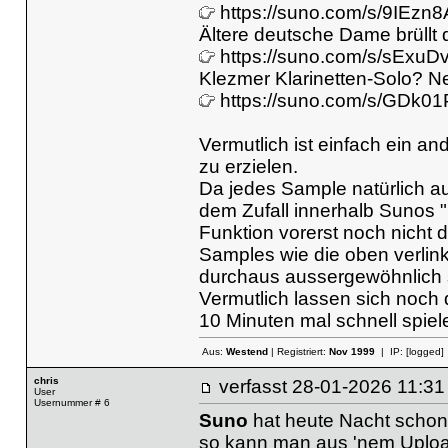
https://suno.com/s/9IEz
Ältere deutsche Dame brüllt
https://suno.com/s/sExuD
Klezmer Klarinetten-Solo? Ne
https://suno.com/s/GDk
Vermutlich ist einfach ein 
zu erzielen.
Da jedes Sample natürlich au
dem Zufall innerhalb Sunos "
Funktion vorerst noch nicht 
Samples wie die oben verlink
durchaus aussergewöhnlich 
Vermutlich lassen sich noch d
10 Minuten mal schnell spiele
Aus:
Westend
| Registriert:
Nov 1999
| IP:
[logged]
chris
verfasst
28-01-2026 11
User
Usernummer # 6
Suno
hat heute Nacht schon 
so kann man aus 'nem Upload