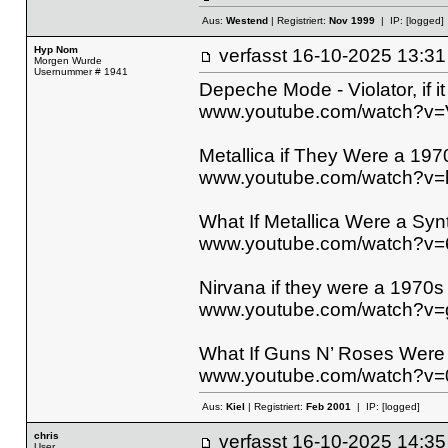
Aus:
Westend
| Registriert:
Nov 1999
| IP:
[logged]
Hyp Nom
verfasst
16-10-2025 13
Morgen Wurde
Usernummer # 1941
Depeche Mode - Violator, if i
www.youtube.com/watch?v=
Metallica if They Were a 197
www.youtube.com/watch?
What If Metallica Were a 
www.youtube.com/watch?v=
Nirvana if they were a 1970
www.youtube.com/watch?v
What If Guns N’ Roses Wer
www.youtube.com/watch?v
Aus:
Kiel
| Registriert:
Feb 2001
| IP:
[logged]
chris
verfasst
16-10-2025 14
User