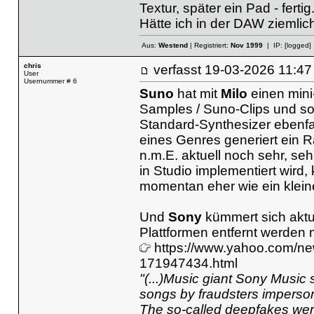
Textur, später ein Pad - fertig
Hätte ich in der DAW ziemlic
Aus:
Westend
| Registriert:
Nov 1999
| IP:
[logged]
chris
verfasst
19-03-2026 11
User
Usernummer # 6
Suno
hat mit
Milo
einen mini
Samples / Suno-Clips und sog
Standard-Synthesizer ebenfal
eines Genres generiert ein R
n.m.E. aktuell noch sehr, seh
in Studio implementiert wird, 
momentan eher wie ein klein
Und
Sony
kümmert sich aktu
Plattformen entfernt werden
https://www.yahoo.com/ne
171947434.html
"(...)Music giant Sony Music
songs by fraudsters impersona
The so-called deepfakes were