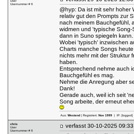
User
Usernummer # 6
@hyp: Da ist mit sehr hoher W
relativ gut den Prompts zur S
nach meinem Bauchgefühl, a
widmen und 'typische Song-S
dann in Suno spiegeln kann.
Wobei 'typisch' inzwischen au
Charts manche Songs heute 
nichts mehr mit der Struktur 
haben.
Entsprechend nehme auch ich
Bauchgefühl es mag.
Nehme die Anregung aber seh
Dank!
Gerade auch, weil ich seit '
Song arbeite, der erneut ehe
Aus:
Westend
| Registriert:
Nov 1999
| IP:
[logged]
chris
verfasst
30-10-2025 09
User
Usernummer # 6