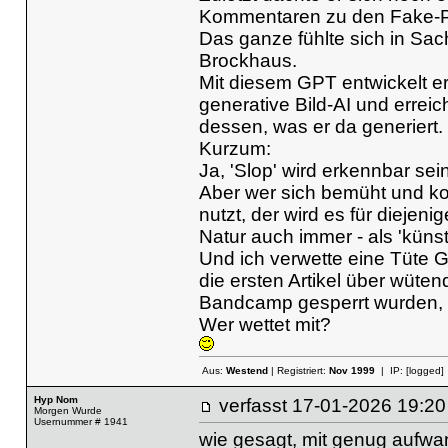
Kommentaren zu den Fake-P
Das ganze fühlte sich in Sac
Brockhaus.
Mit diesem GPT entwickelt er
generative Bild-AI und erreic
dessen, was er da generiert.
Kurzum:
Ja, 'Slop' wird erkennbar sei
Aber wer sich bemüht und ko
nutzt, der wird es für dieje
Natur auch immer - als 'künstl
Und ich verwette eine Tüte 
die ersten Artikel über wüte
Bandcamp gesperrt wurden, 
Wer wettet mit?
Aus:
Westend
| Registriert:
Nov 1999
| IP:
[logged]
Hyp Nom
verfasst
17-01-2026 19
Morgen Wurde
Usernummer # 1941
wie gesagt, mit genug aufwa