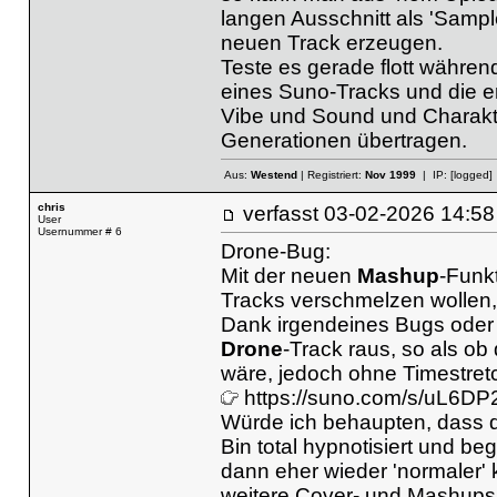
langen Ausschnitt als 'Sampl
neuen Track erzeugen.
Teste es gerade flott währe
eines Suno-Tracks und die ers
Vibe und Sound und Charakte
Generationen übertragen.
Aus:
Westend
| Registriert:
Nov 1999
| IP:
[logged]
chris
verfasst
03-02-2026 14
User
Usernummer # 6
Drone-Bug:
Mit der neuen
Mashup
-Funkt
Tracks verschmelzen wollen
Dank irgendeines Bugs oder 
Drone
-Track raus, so als o
wäre, jedoch ohne Timestretc
https://suno.com/s/uL6DP
Würde ich behaupten, dass da
Bin total hypnotisiert und b
dann eher wieder 'normaler' kl
weitere Cover- und Mashups 