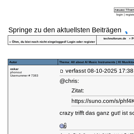
login
|
regist
Springe zu den aktuellsten Beiträgen
technoforum.de
»
P
»
Öhm, du bist noch nicht eingelogged!
Login
oder
register
Autor
Thema: All about AI Music Instruments | KI Musikt
oskar
verfasst
08-10-2025 17
phonout
Usernummer # 7383
@chris:
Zitat:
https://suno.com/s/p
crazy trifft das ganz gut! is