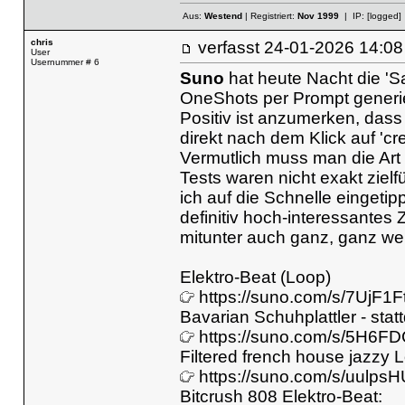
Aus:
Westend
| Registriert:
Nov 1999
| IP:
[logged]
chris
verfasst
24-01-2026 14
User
Usernummer # 6
Suno
hat heute Nacht die 'S
OneShots per Prompt generie
Positiv ist anzumerken, dass
direkt nach dem Klick auf 'cr
Vermutlich muss man die Art
Tests waren nicht exakt zie
ich auf die Schnelle eingetipp
definitiv hoch-interessantes
mitunter auch ganz, ganz we
Elektro-Beat (Loop)
https://suno.com/s/7UjF1
Bavarian Schuhplattler - sta
https://suno.com/s/5H6F
Filtered french house jazzy 
https://suno.com/s/uulp
Bitcrush 808 Elektro-Beat: