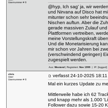
Usernummer # 6
@hyp, Ich sag' ja, wir werden
und Nirvana auf Disco hat mi
mitunter schon sehr beeindru
Nischen auftun. Aber die Z
gerade massiven Zulauf und 
Plattformen vertreiben, werde
meine Vorstellungskraft über
Und die Monetarisierung kann
mir schon vor Jahren bei zwei
(verschwindend geringen) Ei
zugespielt werden.
Aus:
Westend
| Registriert:
Nov 1999
| IP:
[logged]
chris
verfasst
24-10-2025 18
User
Usernummer # 6
Mal ein kurzes Update zu m
Mittlerweile habe ich 62 Trac
und knapp mehr als 1.000 'L
Follower dazu sowie 15-20 