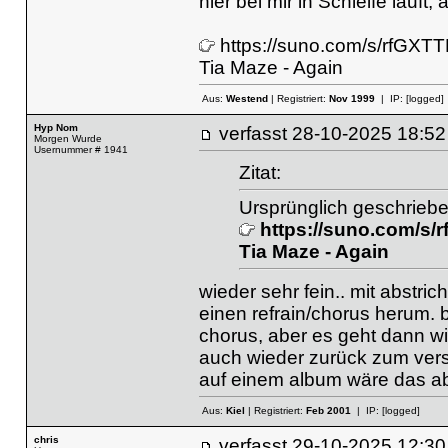
hier bei mir in Schleife läuft
https://suno.com/s/rfGX
Tia Maze - Again
Aus:
Westend
| Registriert:
Nov 1999
| IP:
[logged]
Hyp Nom
verfasst
28-10-2025 18
Morgen Wurde
Usernummer # 1941
Zitat:
Ursprünglich geschrieben
https://suno.com/s
Tia Maze - Again
wieder sehr fein.. mit abstric
einen refrain/chorus herum. 
chorus, aber es geht dann wi
auch wieder zurück zum vers
auf einem album wäre das a
Aus:
Kiel
| Registriert:
Feb 2001
| IP:
[logged]
chris
verfasst
29-10-2025 12