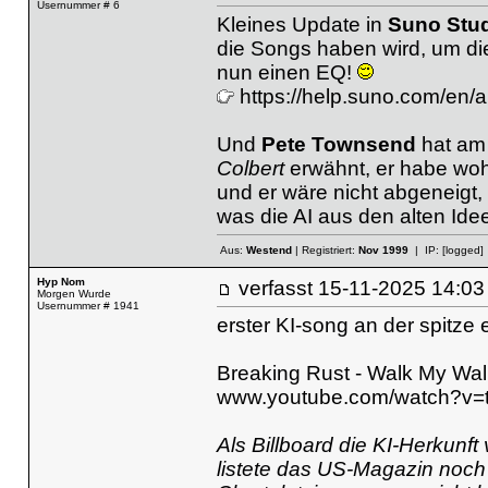
Usernummer # 6
Kleines Update in
Suno Stu
die Songs haben wird, um di
nun einen EQ!
https://help.suno.com/en/a
Und
Pete Townsend
hat am
Colbert
erwähnt, er habe wohl
und er wäre nicht abgeneigt,
was die AI aus den alten Ide
Aus:
Westend
| Registriert:
Nov 1999
| IP:
[logged]
Hyp Nom
verfasst
15-11-2025 14
Morgen Wurde
Usernummer # 1941
erster KI-song an der spitze ei
Breaking Rust - Walk My Wal
www.youtube.com/watch?v=
Als Billboard die KI-Herkun
listete das US-Magazin noch w