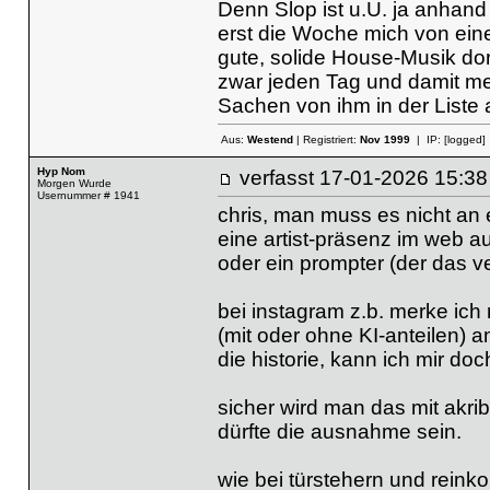
Denn Slop ist u.U. ja anhan
erst die Woche mich von ein
gute, solide House-Musik dort
zwar jeden Tag und damit me
Sachen von ihm in der Liste 
Aus:
Westend
| Registriert:
Nov 1999
| IP:
[logged]
Hyp Nom
verfasst
17-01-2026 15
Morgen Wurde
Usernummer # 1941
chris, man muss es nicht an 
eine artist-präsenz im web a
oder ein prompter (der das ve
bei instagram z.b. merke ich 
(mit oder ohne KI-anteilen) a
die historie, kann ich mir doc
sicher wird man das mit akri
dürfte die ausnahme sein.
wie bei türstehern und reink