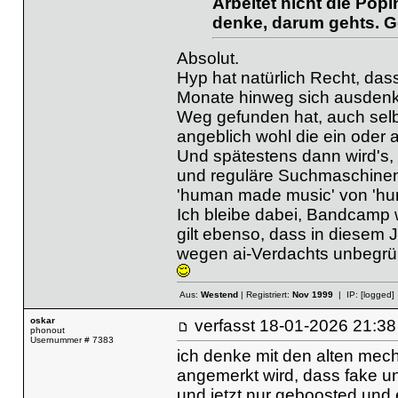
Arbeitet nicht die Pop
denke, darum gehts. G
Absolut.
Hyp hat natürlich Recht, das
Monate hinweg sich ausdenkt,
Weg gefunden hat, auch selbs
angeblich wohl die ein oder 
Und spätestens dann wird's
und reguläre Suchmaschinen 
'human made music' von 'hu
Ich bleibe dabei, Bandcamp 
gilt ebenso, dass in diesem J
wegen ai-Verdachts unbegrün
Aus:
Westend
| Registriert:
Nov 1999
| IP:
[logged]
oskar
verfasst
18-01-2026 21
phonout
Usernummer # 7383
ich denke mit den alten mech
angemerkt wird, dass fake u
und jetzt nur geboosted und 