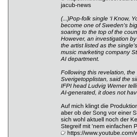
jacub-news
(...)Pop-folk single ‘I Know, 
become one of Sweden's bigge
soaring to the top of the count
However, an investigation by
the artist listed as the singl
music marketing company Stel
AI department.
Following this revelation, the
Sverigetopplistan, said the sin
IFPI head Ludvig Werner tellin
AI-generated, it does not have t
Auf mich klingt die Produktio
aber ob der Song vor einer St
sich wohl aktuell noch der 
Stegreif mit 'nem einfachen
https://www.youtube.com