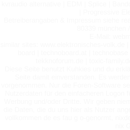
kvraudio alternative | EDM | Splice | Ba
| Progressive El
Betreiberangaben & Impressum siehe read
80339 münchen / 
E-Mail: webm
similar sites: www.elektronisches-volk.de
board | technoboard.at | technobase 
tekknoforum.de | toxic-family.de 
Diese Seite benutzt Kuhkies und du erklä
Seite damit einverstanden. Es werden
vorgenommen. Nur die Foren-Software setz
Nutzerdaten für den einfacheren Logon für
Werbung und/oder Dritte. Wir geben niema
die Daten, die du uns hier als Nutzer ang
vollkommen de es fau g o-genormt, nixde
nix 