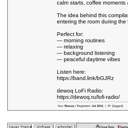
calm starts, coffee moments
The idea behind this compilat
entering the room during the f
Perfect for:
— morning routines
— relaxing
— background listening
— peaceful daytime vibes
Listen here:
https://band.link/bGJRz
dewoq LoFi Radio:
https://dewoq.ru/lofi-radio/
Aus:
Russia
| Registriert:
Jul 2011
| IP:
[logged]