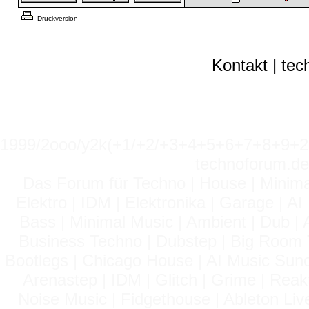
Druckversion
Kontakt
|
tec
1999/2ooo/y2k(+1/+2/+3+4+5+6+7+8+9
technoforum.de
Das Forum für Techno | House | Minima
Elektro | IDM | Elektronika | Garage | A
Bass | Minimal Music | Ambient | Dub | 
Business Techno | Dubstep | Big Room 
Bootlegs | Chicago House | AI Music Suno 
Arenastep | IDM | Glitch | Grime | Rea
Noise Music | Fidgethouse | Ableton Liv