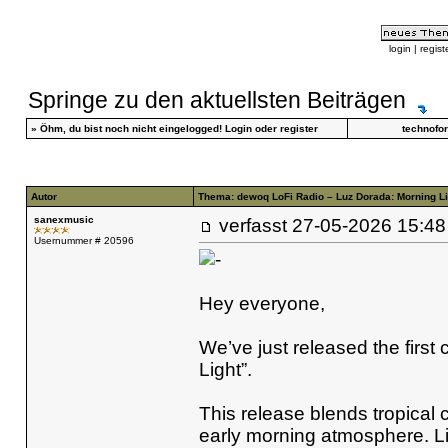
login
|
regist
Springe zu den aktuellsten Beiträgen
»
Öhm, du bist noch nicht eingelogged!
Login
oder
register
technofo
Autor
Thema: dewoq LoFi Radio – Luz Dorada: Morning Li
sanexmusic
verfasst
27-05-2026 15
Usernummer # 20596
Hey everyone,
We’ve just released the firs
Light”.
This release blends tropical 
early morning atmosphere. Li