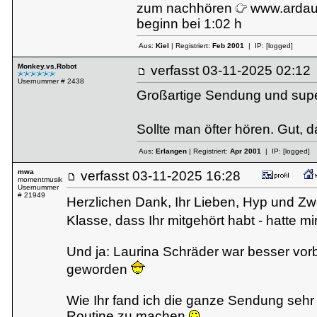
zum nachhören
www.ardau
beginn bei 1:02 h
Aus:
Kiel
| Registriert:
Feb 2001
| IP:
[logged]
Monkey.vs.Robot
verfasst
03-11-2025 02:
Usernummer # 2438
Großartige Sendung und super
Sollte man öfter hören. Gut, 
Aus:
Erlangen
| Registriert:
Apr 2001
| IP:
[logged]
mwa
verfasst
03-11-2025 16:28
momentmusik
Usernummer
# 21949
Herzlichen Dank, Ihr Lieben, Hyp und Z
Klasse, dass Ihr mitgehört habt - hatte 
Und ja: Laurina Schräder war besser vorb
geworden
Wie Ihr fand ich die ganze Sendung seh
Routine zu machen