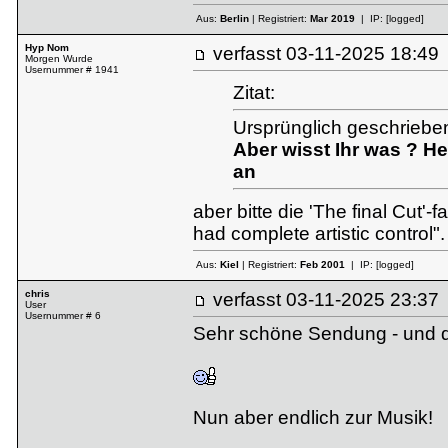
Aus:
Berlin
| Registriert:
Mar 2019
| IP:
[logged]
Hyp Nom
verfasst
03-11-2025 18:
Morgen Wurde
Usernummer # 1941
Zitat:
Ursprünglich geschriebe
Aber wisst Ihr was ? H
an
aber bitte die 'The final Cut'
had complete artistic control"
Aus:
Kiel
| Registriert:
Feb 2001
| IP:
[logged]
chris
verfasst
03-11-2025 23:
User
Usernummer # 6
Sehr schöne Sendung - und da
Nun aber endlich zur Musik!