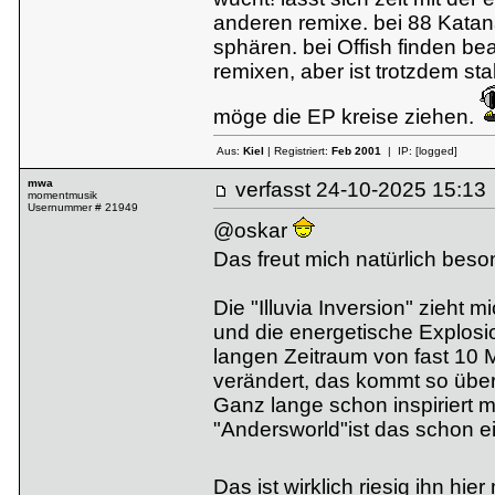
anderen remixe. bei 88 Katanas
sphären. bei Offish finden b
remixen, aber ist trotzdem stab
möge die EP kreise ziehen.
Aus:
Kiel
| Registriert:
Feb 2001
| IP:
[logged]
mwa
verfasst
24-10-2025 15:
momentmusik
Usernummer # 21949
@oskar
Das freut mich natürlich beso
Die "Illuvia Inversion" zieht 
und die energetische Explosi
langen Zeitraum von fast 10 M
verändert, das kommt so übe
Ganz lange schon inspiriert m
"Andersworld"ist das schon e
Das ist wirklich riesig ihn hie