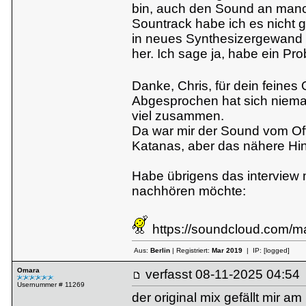
bin, auch den Sound an manc
Sountrack habe ich es nicht g
in neues Synthesizergewand g
her. Ich sage ja, habe ein P
Danke, Chris, für dein feine
Abgesprochen hat sich nieman
viel zusammen.
Da war mir der Sound vom Of
Katanas, aber das nähere Hi
Habe übrigens das interview 
nachhören möchte:
https://soundcloud.com/ma
Aus:
Berlin
| Registriert:
Mar 2019
| IP:
[logged]
Omara
verfasst
08-11-2025 04:
Usernummer # 11269
der original mix gefällt mir a