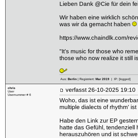
Lieben Dank @Cie für dein f
Wir haben eine wirklich schön
was wir da gemacht haben
https://www.chaindlk.com/re
"It’s music for those who re
those who now realize it still is
Aus:
Berlin
| Registriert:
Mar 2019
| IP:
[logged]
chris
verfasst
26-10-2025 19:
User
Usernummer # 6
Woho, das ist eine wunderbar
multiple dialects of rhythm' ist
Habe den Link zur EP gestern
hatte das Gefühl, tendenziel
herauszuhören und ist schwer