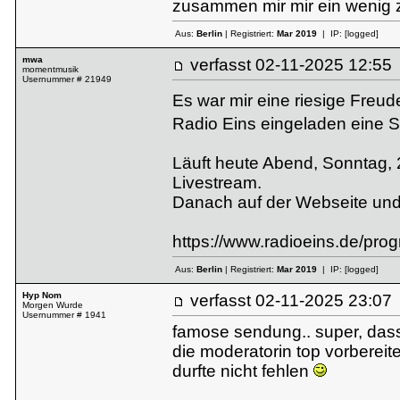
zusammen mir mir ein wenig
Aus:
Berlin
| Registriert:
Mar 2019
| IP:
[logged]
mwa
verfasst
02-11-2025 12:
momentmusik
Usernummer # 21949
Es war mir eine riesige Freu
Radio Eins eingeladen eine 
Läuft heute Abend, Sonntag, 
Livestream.
Danach auf der Webseite und
https://www.radioeins.de/pro
Aus:
Berlin
| Registriert:
Mar 2019
| IP:
[logged]
Hyp Nom
verfasst
02-11-2025 23:
Morgen Wurde
Usernummer # 1941
famose sendung.. super, das
die moderatorin top vorbereite
durfte nicht fehlen