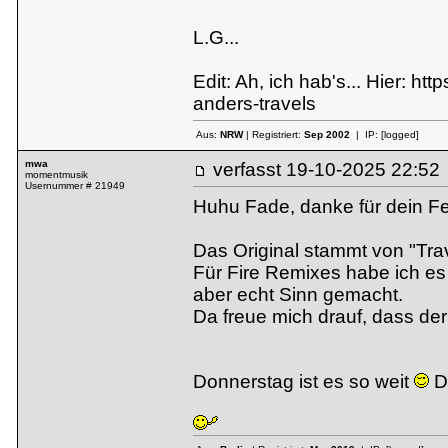
L.G...
Edit: Ah, ich hab's... Hier:
http
anders-travels
Aus:
NRW
| Registriert:
Sep 2002
| IP:
[logged]
mwa
verfasst
19-10-2025 22:
momentmusik
Usernummer # 21949
Huhu Fade, danke für dein 
Das Original stammt von "Trav
Für Fire Remixes habe ich es
aber echt Sinn gemacht.
Da freue mich drauf, dass der 
Donnerstag ist es so weit
Da