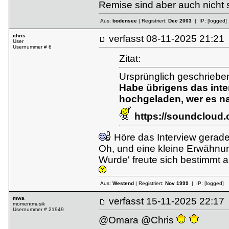
Remise sind aber auch nicht 
Aus:
bodensee
| Registriert:
Dec 2003
| IP:
[logged]
chris
verfasst
08-11-2025 21:
User
Usernummer # 6
Zitat:
Ursprünglich geschriebe
Habe übrigens das inte
hochgeladen, wer es n
https://soundcloud.
Höre das Interview gerade
Oh, und eine kleine Erwähnun
Wurde' freute sich bestimmt 
Aus:
Westend
| Registriert:
Nov 1999
| IP:
[logged]
mwa
verfasst
15-11-2025 22:
momentmusik
Usernummer # 21949
@Omara @Chris