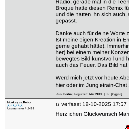
Radio, gerade mal in die Tee
Broque hatte diesen Remix fü
und die hatten ihn sich auch,
gepasst.
Danke auch für deine Worte z
Ist meine eigen Kreation in 
gerne gehabt hätte). Immerhin 
her) bei einem meiner Konzert
bewegtes Bild kunstvoll und h
auch das Feuer. Das Bild hat
Werd mich jetzt vor heute A
hier oder im Jungletrain-Chat 
Aus:
Berlin
| Registriert:
Mar 2019
| IP:
[logged]
Monkey.vs.Robot
verfasst
18-10-2025 17:
Usernummer # 2438
Herzlichen Glückwunsch Mari