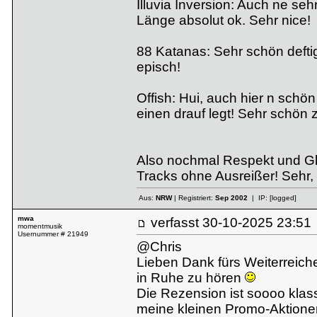
Illuvia Inversion: Auch ne se
Länge absolut ok. Sehr nice!
88 Katanas: Sehr schön defti
episch!
Offish: Hui, auch hier n schön
einen drauf legt! Sehr schön
Also nochmal Respekt und Glü
Tracks ohne Ausreißer! Sehr,
Aus:
NRW
| Registriert:
Sep 2002
| IP:
[logged]
mwa
verfasst
30-10-2025 23:
momentmusik
Usernummer # 21949
@Chris
Lieben Dank fürs Weiterreiche
in Ruhe zu hören
Die Rezension ist soooo klass
meine kleinen Promo-Aktionen