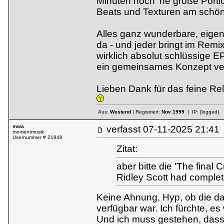
Minuten noch 'ne große Porti
Beats und Texturen am schön
Alles ganz wunderbare, eigene
da - und jeder bringt im Remix
wirklich absolut schlüssige EP
ein gemeinsames Konzept vers
Lieben Dank für das feine Re
Aus:
Westend
| Registriert:
Nov 1999
| IP:
[logged]
mwa
verfasst
07-11-2025 21:
momentmusik
Usernummer # 21949
Zitat:
aber bitte die 'The final
Ridley Scott had complete
Keine Ahnung, Hyp, ob die das
verfügbar war. Ich fürchte, e
Und ich muss gestehen, das