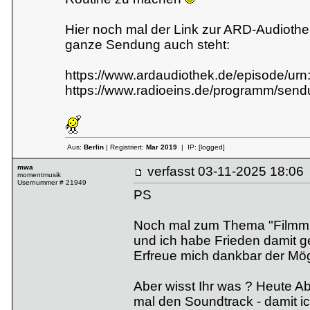
Hier noch mal der Link zur ARD-Audiothek
ganze Sendung auch steht:
https://www.ardaudiothek.de/episode/ur
https://www.radioeins.de/programm/sen
Aus:
Berlin
| Registriert:
Mar 2019
| IP:
[logged]
mwa
verfasst
03-11-2025 18:
momentmusik
Usernummer # 21949
PS
Noch mal zum Thema "Filmmusik
und ich habe Frieden damit 
Erfreue mich dankbar der Mög
Aber wisst Ihr was ? Heute A
mal den Soundtrack - damit ic