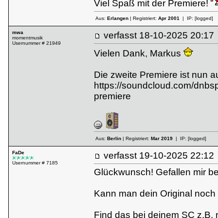
Viel Spaß mit der Premiere!
Aus:
Erlangen
| Registriert:
Apr 2001
| IP:
[logged]
mwa
verfasst
18-10-2025 20:
momentmusik
Usernummer # 21949
Vielen Dank, Markus
Die zweite Premiere ist nun 
https://soundcloud.com/dnbsp
premiere
Aus:
Berlin
| Registriert:
Mar 2019
| IP:
[logged]
FaDe
verfasst
19-10-2025 22:
Usernummer # 7185
Glückwunsch! Gefallen mir be
Kann man dein Original noch
Find das bei deinem SC z.B. ni