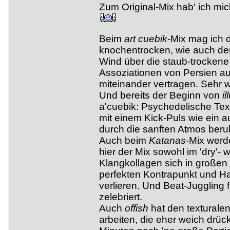
Zum Original-Mix hab' ich mich
Beim
art cuebik
-Mix mag ich 
knochentrocken, wie auch de
Wind über die staub-trockene
Assoziationen von Persien au
miteinander vertragen. Sehr w
Und bereits der Beginn von
il
a'cuebik: Psychedelische Textu
mit einem Kick-Puls wie ein a
durch die sanften Atmos beruhi
Auch beim
Katanas
-Mix werde
hier der Mix sowohl im 'dry'-
Klangkollagen sich in großen
perfekten Kontrapunkt und Halt
verlieren. Und Beat-Juggling 
zelebriert.
Auch
offish
hat den texturalen
arbeiten, die eher weich drü