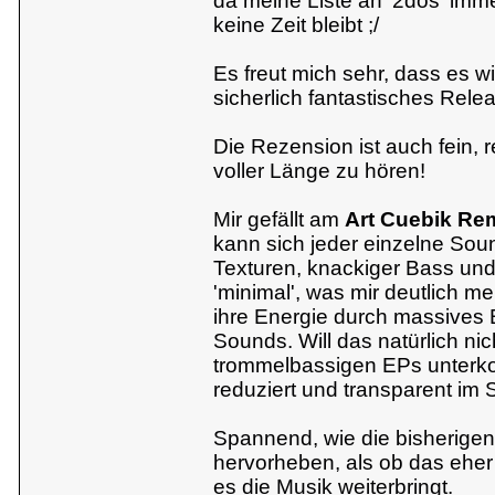
da meine Liste an '2dos' imm
keine Zeit bleibt ;/
Es freut mich sehr, dass es w
sicherlich fantastisches Rele
Die Rezension ist auch fein, r
voller Länge zu hören!
Mir gefällt am
Art Cuebik Re
kann sich jeder einzelne Sou
Texturen, knackiger Bass un
'minimal', was mir deutlich me
ihre Energie durch massives B
Sounds. Will das natürlich ni
trommelbassigen EPs unterkomm
reduziert und transparent im
Spannend, wie die bisherige
hervorheben, als ob das eher 
es die Musik weiterbringt.