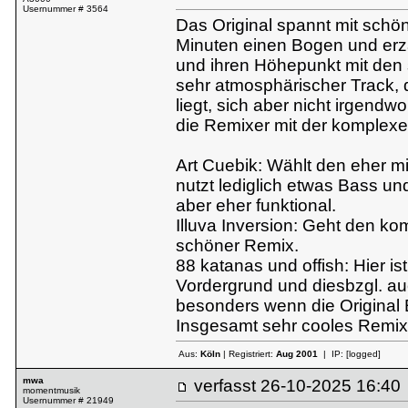
Usernummer # 3564
Das Original spannt mit sch
Minuten einen Bogen und erzä
und ihren Höhepunkt mit den 
sehr atmosphärischer Track,
liegt, sich aber nicht irgendw
die Remixer mit der komple
Art Cuebik: Wählt den eher m
nutzt lediglich etwas Bass u
aber eher funktional.
Illuva Inversion: Geht den ko
schöner Remix.
88 katanas und offish: Hier is
Vordergrund und diesbzgl. a
besonders wenn die Original 
Insgesamt sehr cooles Remix
Aus:
Köln
| Registriert:
Aug 2001
| IP:
[logged]
mwa
verfasst
26-10-2025 16:
momentmusik
Usernummer # 21949