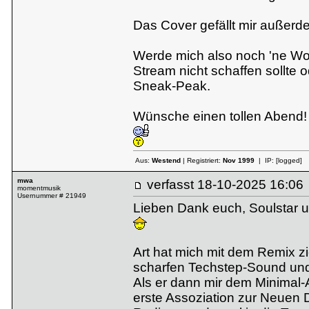
Das Cover gefällt mir außerd
Werde mich also noch 'ne Wo
Stream nicht schaffen sollte od
Sneak-Peak.
Wünsche einen tollen Abend!
Aus:
Westend
| Registriert:
Nov 1999
| IP:
[logged]
mwa
verfasst
18-10-2025 16:
momentmusik
Usernummer # 21949
Lieben Dank euch, Soulstar u
Art hat mich mit dem Remix zie
scharfen Techstep-Sound und 
Als er dann mir dem Minimal-
erste Assoziation zur Neuen 