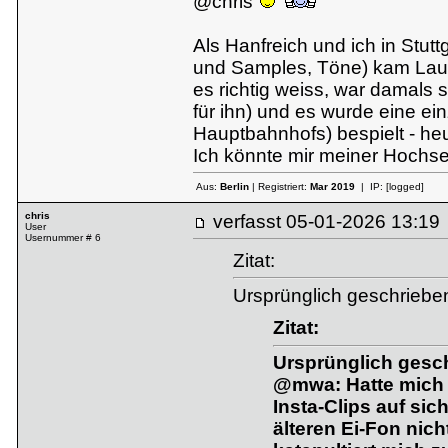
@chris
Als Hanfreich und ich in Stu
und Samples, Töne) kam Lauren
es richtig weiss, war damals 
für ihn) und es wurde eine ei
Hauptbahnhofs) bespielt - heu
Ich könnte mir meiner Hochsen
Aus:
Berlin
| Registriert:
Mar 2019
| IP:
[logged]
chris
verfasst
05-01-2026 13:
User
Usernummer # 6
Zitat:
Ursprünglich geschriebe
Zitat:
Ursprünglich gesch
@mwa: Hatte mich v
Insta-Clips auf sic
älteren Ei-Fon nicht