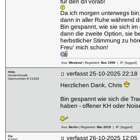
für den d/l vorab!
Da ich morgen unterwegs bin, 
dann in aller Ruhe während d
Bin gespannt, wie sie sich im
dann die zweite Option, sie 
herbstlicher Stimmung zu hör
Freu' mich schon!
Aus:
Westend
| Registriert:
Nov 1999
| IP:
[logged]
mwa
verfasst
25-10-2025 22:
momentmusik
Usernummer # 21949
Herzlichen Dank, Chris
Bin gespannt wie sich die Tr
haben - offener KH oder Nois
Aus:
Berlin
| Registriert:
Mar 2019
| IP:
[logged]
Cie
verfasst
26-10-2025 12:
A3000