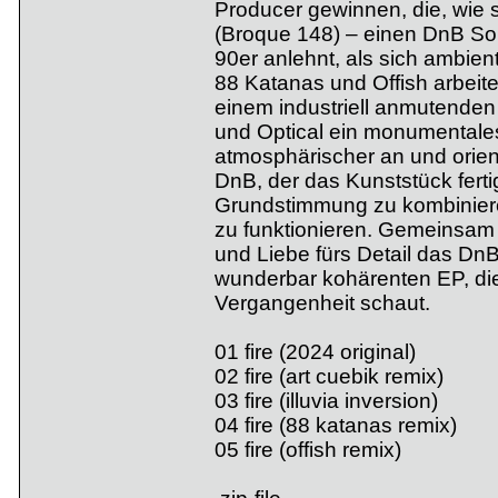
Producer gewinnen, die, wie s
(Broque 148) – einen DnB Sou
90er anlehnt, als sich ambien
88 Katanas und Offish arbeit
einem industriell anmutende
und Optical ein monumentales
atmosphärischer an und orien
DnB, der das Kunststück ferti
Grundstimmung zu kombinieren
zu funktionieren. Gemeinsam m
und Liebe fürs Detail das DnB
wunderbar kohärenten EP, die
Vergangenheit schaut.
01 fire (2024 original)
02 fire (art cuebik remix)
03 fire (illuvia inversion)
04 fire (88 katanas remix)
05 fire (offish remix)