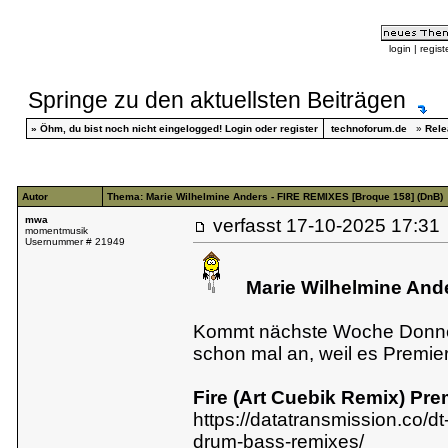
login
|
regist
Springe zu den aktuellsten Beiträgen
»
Öhm, du bist noch nicht eingelogged!
Login
oder
register
technoforum.de
»
Rele
Autor
Thema: Marie Wilhelmine Anders - FIRE REMIXES [Broque 158] (DnB)
mwa
verfasst
17-10-2025 17:
momentmusik
Usernummer # 21949
Marie Wilhelmine Ande
Kommt nächste Woche Donners
schon mal an, weil es Premi
Fire (Art Cuebik Remix) Pre
https://datatransmission.co/dt
drum-bass-remixes/