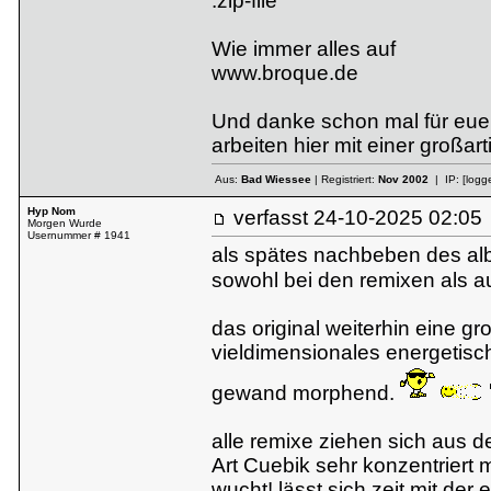
.zip-file
Wie immer alles auf
www.broque.de
Und danke schon mal für eue
arbeiten hier mit einer großa
Aus:
Bad Wiessee
| Registriert:
Nov 2002
| IP:
[logg
Hyp Nom
verfasst
24-10-2025 02:
Morgen Wurde
Usernummer # 1941
als spätes nachbeben des al
sowohl bei den remixen als 
das original weiterhin eine gr
vieldimensionales energetisch
gewand morphend.
alle remixe ziehen sich aus 
Art Cuebik sehr konzentriert m
wucht! lässt sich zeit mit der