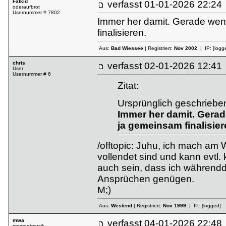
Fatkid
verfasst
01-01-2026 22:
oderaufbrot
Usernummer # 7802
Immer her damit. Gerade wen
finalisieren.
Aus:
Bad Wiessee
| Registriert:
Nov 2002
| IP:
[logg
chris
verfasst
02-01-2026 12:
User
Usernummer # 6
Zitat:
Ursprünglich geschrieben
Immer her damit. Gerad
ja gemeinsam finalisier
/offtopic: Juhu, ich mach am 
vollendet sind und kann evtl.
auch sein, dass ich während
Ansprüchen genügen.
M;)
Aus:
Westend
| Registriert:
Nov 1999
| IP:
[logged]
mwa
verfasst
04-01-2026 22:
momentmusik