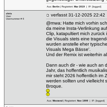
Aus:
Berlin
| Registriert:
Mar 2019
| IP:
[logged]
chris
verfasst
31-12-2025 22:
User
Usernummer # 6
@mwa: Hatte mich vorhin schon
da meine Insta-Verlinkung auf 
Clip, katapultiert mich zurück
die Visuals stets eine trage
wurden anstelle eher typische
Visuals Mega Bässe'.
Und der Remix ist weiterhin a
Dann auch dir - wie auch an 
Jahr, das hoffentlich musikal
mir steht 2026 hoffentlich im
werden sollten und vielleicht
Broque.
Aus:
Westend
| Registriert:
Nov 1999
| IP:
[logged]