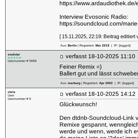
https://www.ardaudiothek.de
Interview Evosonic Radio:
https://soundcloud.com/marie
[ 15.11.2025, 22:19: Beitrag editiert
Aus:
Berlin
| Registriert:
Mar 2019
| IP:
[logged]
soulstar
verfasst
18-10-2025 11:
Usernummer # 5668
Feiner Remix =)
Ballert gut und lässt schwebe
Aus:
marburg
| Registriert:
Apr 2002
| IP:
[logged]
chris
verfasst
18-10-2025 14:
User
Usernummer # 6
Glückwunsch!
Den dtdnb-Soundcloud-Link vor
Remixe gespannt, wenngleich 
werde und wenn, werde ich ev