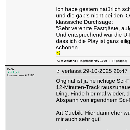
Ich habe gestern natürlich sc
und die gab's nicht bei den 'Ö
klassische Durchsage:
"Sehr verehrte Fastgäste, auf
Und entsprechend war die U-Ba
dass ich die Playlist ganz eil
schonen.
Aus:
Westend
| Registriert:
Nov 1999
| IP:
[logged]
FaDe
verfasst
29-10-2025 20:
Usernummer # 7185
Original ist ja ne richtige S
12-Minuten-Track rauszuhauen
Ding. Finde hier mal wieder, 
Abspann von irgendnem Sci-Fi-
Art Cuebik: Hier dann eher w
mir auch sehr gut!