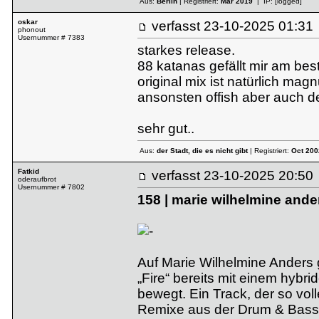
Aus:
Berlin
| Registriert:
Mar 2019
| IP:
[logged]
oskar
verfasst
23-10-2025 01:
phonout
Usernummer # 7383
starkes release.
88 katanas gefällt mir am be
original mix ist natürlich ma
ansonsten offish aber auch der
sehr gut..
Aus:
der Stadt, die es nicht gibt
| Registriert:
Oct 200
Fatkid
verfasst
23-10-2025 20:
oderaufbrot
Usernummer # 7802
158 | marie wilhelmine ander
Auf Marie Wilhelmine Anders 
„Fire“ bereits mit einem hyb
bewegt. Ein Track, der so voll
Remixe aus der Drum & Bass 