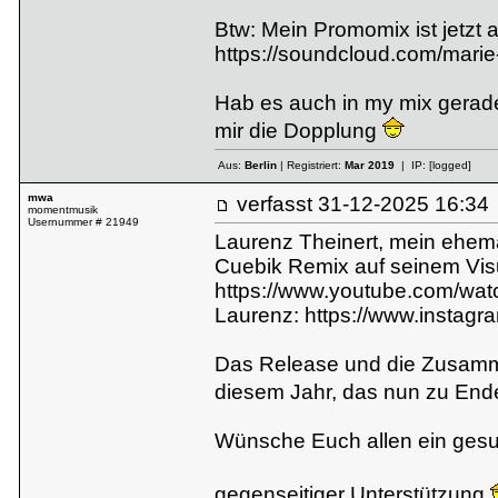
Btw: Mein Promomix ist jetzt 
https://soundcloud.com/marie
Hab es auch in my mix gerade 
mir die Dopplung
Aus:
Berlin
| Registriert:
Mar 2019
| IP:
[logged]
mwa
verfasst
31-12-2025 16:
momentmusik
Usernummer # 21949
Laurenz Theinert, mein ehem
Cuebik Remix auf seinem Visu
https://www.youtube.com/w
Laurenz:
https://www.instagr
Das Release und die Zusammen
diesem Jahr, das nun zu End
Wünsche Euch allen ein gesund
gegenseitiger Unterstützung