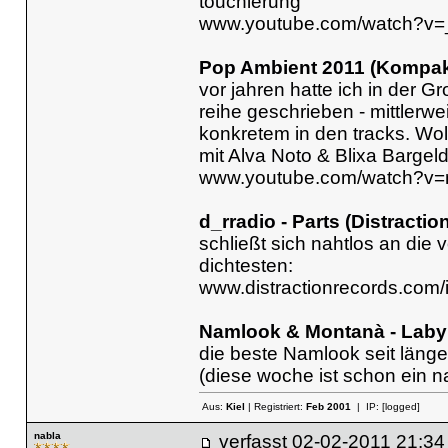
touchierung
www.youtube.com/watch?v
Pop Ambient 2011 (Kompak
vor jahren hatte ich in der 
reihe geschrieben - mittlerwe
konkretem in den tracks. Wol
mit Alva Noto & Blixa Bargeld
www.youtube.com/watch?v
d_rradio - Parts (Distraction
schließt sich nahtlos an die
dichtesten:
www.distractionrecords.com
Namlook & Montanà - Labyr
die beste Namlook seit läng
(diese woche ist schon ein n
Aus:
Kiel
| Registriert:
Feb 2001
| IP:
[logged]
nabla
verfasst
02-02-2011 21