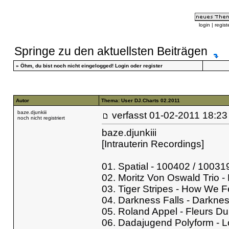
login
|
regist
Springe zu den aktuellsten Beiträgen
»
Öhm, du bist noch nicht eingelogged!
Login
oder
register
Autor
Thema: User DJ.Charts 02.2011
baze.djunkiii
verfasst
01-02-2011 
noch nicht registriert
baze.djunkiii
[Intrauterin Recordings]
01. Spatial - 100402 / 100319
02. Moritz Von Oswald Trio -
03. Tiger Stripes - How We 
04. Darkness Falls - Darkne
05. Roland Appel - Fleurs D
06. Dadajugend Polyform - 