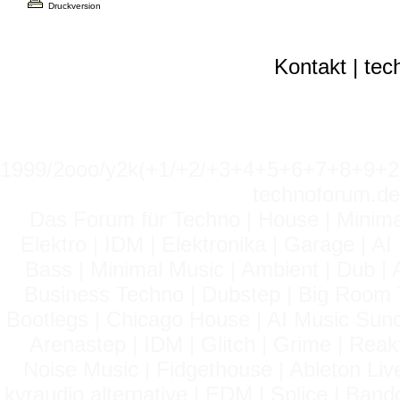
Druckversion
Kontakt
|
tec
1999/2ooo/y2k(+1/+2/+3+4+5+6+7+8+9
technoforum.de
Das Forum für Techno | House | Minima
Elektro | IDM | Elektronika | Garage | A
Bass | Minimal Music | Ambient | Dub | 
Business Techno | Dubstep | Big Room 
Bootlegs | Chicago House | AI Music Suno 
Arenastep | IDM | Glitch | Grime | Rea
Noise Music | Fidgethouse | Ableton Liv
kvraudio alternative | EDM | Splice | Ba