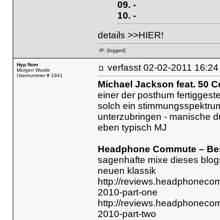
09. -
10. -
details >>HIER!
IP:
[logged]
Hyp Nom
verfasst
02-02-2011 16
Morgen Wurde
Usernummer # 1941
Michael Jackson feat. 50 C
einer der posthum fertiggeste
solch ein stimmungsspektru
unterzubringen - manische d
eben typisch MJ
Headphone Commute – Best
sagenhafte mixe dieses blogs
neuen klassik
http://reviews.headphonecom
2010-part-one
http://reviews.headphonecom
2010-part-two