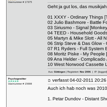
Usernummer # 17375
Geht ja gut los, das musikja
01 XXXY - Ordinary Things 
02 Julio Bashmore - Battle F
03 Siriusmo - Signal [Monke
04 TEED - Household Goods 
05 Martyn & Mike Slott - All Ni
06 Strip Steve & Das Glow 
07 R1 Ryders - Full System 
08 Moritz Piske - My People
09 Ana Helder - Complicado
10 West Norwood Cassette Li
Aus:
Göttingen
| Registriert:
Nov 2006
| IP:
[logged
Psychogewitter
verfasst
04-02-2011 20
Usernummer # 15688
Auch ich hab noch was 2010
1. Petar Dundov - Distant Sh