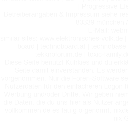
| Progressive El
Betreiberangaben & Impressum siehe read
80339 münchen / 
E-Mail: webm
similar sites: www.elektronisches-volk.de
board | technoboard.at | technobase 
tekknoforum.de | toxic-family.de 
Diese Seite benutzt Kuhkies und du erklä
Seite damit einverstanden. Es werden
vorgenommen. Nur die Foren-Software setz
Nutzerdaten für den einfacheren Logon für
Werbung und/oder Dritte. Wir geben niema
die Daten, die du uns hier als Nutzer ang
vollkommen de es fau g o-genormt, nixde
nix 