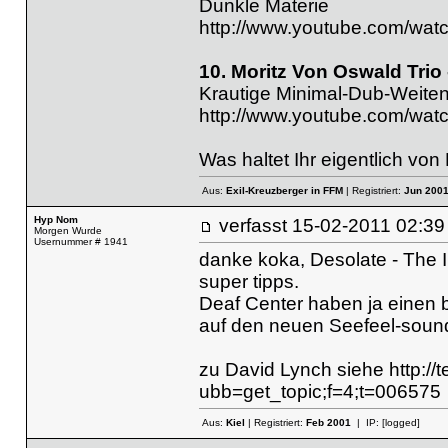
Dunkle Materie
http://www.youtube.com/wa
10. Moritz Von Oswald Trio
Krautige Minimal-Dub-Weite
http://www.youtube.com/w
Was haltet Ihr eigentlich vo
Aus:
Exil-Kreuzberger in FFM
| Registriert:
Jun 200
Hyp Nom
verfasst
15-02-2011 02
Morgen Wurde
Usernummer # 1941
danke koka, Desolate - The In
super tipps.
Deaf Center haben ja einen 
auf den neuen Seefeel-sound
zu David Lynch siehe
http:/
ubb=get_topic;f=4;t=006575
Aus:
Kiel
| Registriert:
Feb 2001
| IP:
[logged]