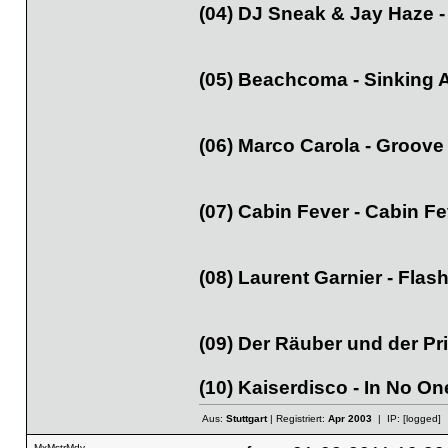
(04) DJ Sneak & Jay Haze -
(05) Beachcoma - Sinking 
(06) Marco Carola - Groove
(07) Cabin Fever - Cabin Fe
(08) Laurent Garnier - Fla
(09) Der Räuber und der Pr
(10) Kaiserdisco - In No O
Aus:
Stuttgart
| Registriert:
Apr 2003
| IP:
[logged]
MxMstrMdy