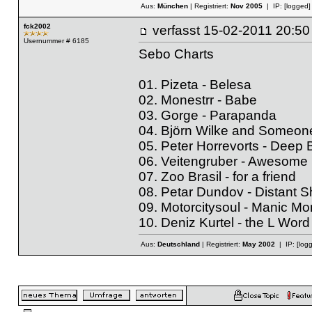
Aus:
München
| Registriert:
Nov 2005
| IP:
[logged]
fck2002
verfasst
15-02-2011 20
Usernummer # 6185
Sebo Charts
01. Pizeta - Belesa
02. Monestrr - Babe
03. Gorge - Parapanda
04. Björn Wilke and Someon
05. Peter Horrevorts - Deep 
06. Veitengruber - Awesome
07. Zoo Brasil - for a friend
08. Petar Dundov - Distant S
09. Motorcitysoul - Manic M
10. Deniz Kurtel - the L Word
Aus:
Deutschland
| Registriert:
May 2002
| IP:
[log