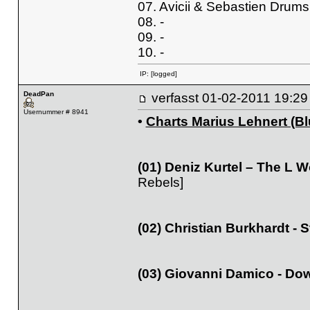
07. Avicii & Sebastien Drums
08. -
09. -
10. -
IP:
[logged]
DeadPan
verfasst
01-02-2011 19
Usernummer # 8941
•
Charts Marius Lehnert (Blu
(01) Deniz Kurtel – The L 
Rebels]
(02) Christian Burkhardt -
(03) Giovanni Damico - Do