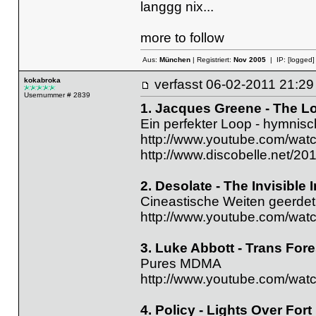
langgg nix...
more to follow
Aus:
München
| Registriert:
Nov 2005
| IP:
[logged]
kokabroka
verfasst
06-02-2011 21
Usernummer # 2839
1. Jacques Greene - The Lo
Ein perfekter Loop - hymnis
http://www.youtube.com/wa
http://www.discobelle.net/201
2. Desolate - The Invisibl
Cineastische Weiten geerdet
http://www.youtube.com/w
3. Luke Abbott - Trans Fo
Pures MDMA
http://www.youtube.com/wa
4. Policy - Lights Over Fo