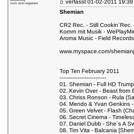
verfasst
01-02-2011 
noch nicht registriert
Shemian
CR2 Rec. - Still Cookin`Rec.
Komm mit Musik - WePlayMin
Aroma Music - Field Record
www.myspace.com/shemianp
Top Ten February 2011
--------------------------
01. Shemian - Full HD Trump
02. Kevin Over - Beast from 
03. Chriss Ronson - Rula (S
04. Mendo & Yvan Genkins - 
05. Green Velvet - Flash (C
06. Secret Cinema - Timeless
07. Daniel Dubb - She`s A S
08. Tim Vita - Balcania [Sh