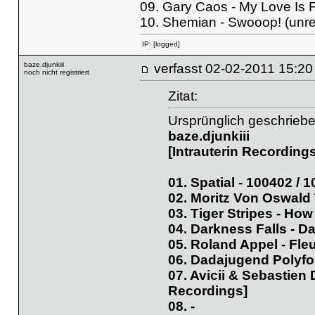
09. Gary Caos - My Love Is 
10. Shemian - Swooop! (unr
IP:
[logged]
baze.djunkiii
verfasst
02-02-2011 
noch nicht registriert
Zitat:
Ursprünglich geschrieben
baze.djunkiii
[Intrauterin Recordings
01. Spatial - 100402 / 
02. Moritz Von Oswald 
03. Tiger Stripes - H
04. Darkness Falls - 
05. Roland Appel - Fle
06. Dadajugend Polyfo
07. Avicii & Sebastien
Recordings]
08. -