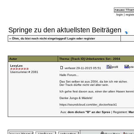
login
|
regist
Springe zu den aktuellsten Beiträgen
»
Öhm, du bist noch nicht eingelogged!
Login
oder
register
Autor
Thema: [Track ID] Unbekanntes Set - 2004
LexyLex
verfasst
29-11-2015 05:51
Usernummer # 2081
Hallo Forum...
Das Set selber ist aus 2004, da bin ich mir sicher.
Der Track dürfte nicht viel älter sein.
Ich gehe fest davon aus, einer der alten Hasen kennt
Danke Jungs & Mädels!
https://soundcloud.com/der_doctor/track1
Aus:
dem dicken "B" an der Spree
| Registriert:
Mar