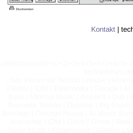
Druckversion
Kontakt
|
tec
1999/2ooo/y2k(+1/+2/+3+4+5+6+7+8+9
technoforum.de
Das Forum für Techno | House | Minima
Elektro | IDM | Elektronika | Garage | A
Bass | Minimal Music | Ambient | Dub | 
Business Techno | Dubstep | Big Room 
Bootlegs | Chicago House | AI Music Suno 
Arenastep | IDM | Glitch | Grime | Rea
Noise Music | Fidgethouse | Ableton Liv