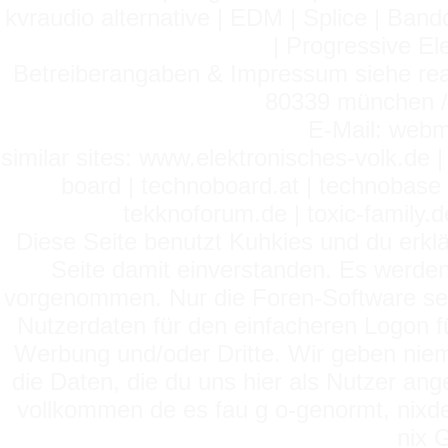
kvraudio alternative | EDM | Splice | Ba
| Progressive El
Betreiberangaben & Impressum siehe read
80339 münchen / 
E-Mail: webm
similar sites: www.elektronisches-volk.de
board | technoboard.at | technobase 
tekknoforum.de | toxic-family.de 
Diese Seite benutzt Kuhkies und du erklä
Seite damit einverstanden. Es werden
vorgenommen. Nur die Foren-Software setz
Nutzerdaten für den einfacheren Logon für
Werbung und/oder Dritte. Wir geben niema
die Daten, die du uns hier als Nutzer ang
vollkommen de es fau g o-genormt, nixde
nix 